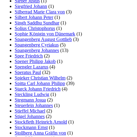
Sieber Justus
(1)
Siegfried Johann
(1)
Silberrad Marie Clara von
(3)
Silbert Johann Peter
(1)
Singh Saddhu Sundhar
(1)
Solius Christophorus
(1)
Sophie Königin von Dänemark
(1)
Spangenberg August Gottlieb
(3)
Spangenberg Cyriakus
(5)
Spangenberg Johannes
(13)
Spee Friedrich
(2)
Spener Philipp Jakob
(1)
Spengler Lazarus
(4)
Speratus Paul
(32)
Spieker Christian Wilhelm
(2)
Spitta Carl Johann Philipp
(39)
Starck Johann Friedrich
(4)
Steckling Ludwig
(1)
Stegmann Josua
(2)
Steuerlein Johannes
(1)
Stieffel Michael
(2)
Stigel Johannes
(2)
Stockfleth Heinrich Arnold
(1)
Stockmann Ernst
(1)
Stollberg Anna Gräfin von
(1)