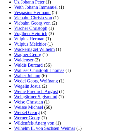
Uz Johann Peter
(1)
Veith Johann Immanuel
(1)
Vespasius Hermann
(5)
Viebahn Christa von
(1)
Viebahn Georg von
(2)
Vischer Christoph
(1)
Vogtherr Heinrich
(3)
Vulpius Herman
(1)
Vulpius Melchior
(1)
Wackernagel Wilhelm
(1)
Wagner Georg
(1)
Waldenser
(2)
Waldis Burcard
(56)
Walliser Christoph Thomas
(1)
Walter Johann
(6)
Wedel Georg Wolfgang
(1)
Wegelin Josua
(2)
Weihe Friedrich August
(1)
Weingärtner Sigismund
(1)
Weise Christian
(1)
Weisse Michael
(60)
Weißel Georg
(3)
Werner Georg
(1)
Wildenfels Anarg von
(1)
Wilhelm II. von Sachsen-Weimar
(1)