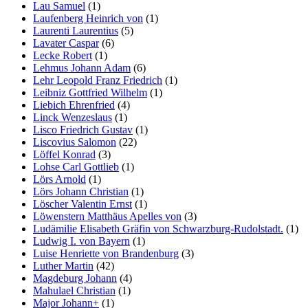
Lau Samuel
(1)
Laufenberg Heinrich von
(1)
Laurenti Laurentius
(5)
Lavater Caspar
(6)
Lecke Robert
(1)
Lehmus Johann Adam
(6)
Lehr Leopold Franz Friedrich
(1)
Leibniz Gottfried Wilhelm
(1)
Liebich Ehrenfried
(4)
Linck Wenzeslaus
(1)
Lisco Friedrich Gustav
(1)
Liscovius Salomon
(22)
Löffel Konrad
(3)
Lohse Carl Gottlieb
(1)
Lörs Arnold
(1)
Lörs Johann Christian
(1)
Löscher Valentin Ernst
(1)
Löwenstern Matthäus Apelles von
(3)
Ludämilie Elisabeth Gräfin von Schwarzburg-Rudolstadt.
(1)
Ludwig I. von Bayern
(1)
Luise Henriette von Brandenburg
(3)
Luther Martin
(42)
Magdeburg Johann
(4)
Mahulael Christian
(1)
Major Johann+
(1)