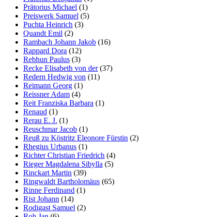
Prätorius Michael
(1)
Preiswerk Samuel
(5)
Puchta Heinrich
(3)
Quandt Emil
(2)
Rambach Johann Jakob
(16)
Rappard Dora
(12)
Rebhun Paulus
(3)
Recke Elisabeth von der
(37)
Redern Hedwig von
(11)
Reimann Georg
(1)
Reissner Adam
(4)
Reit Franziska Barbara
(1)
Renaud
(1)
Rerau E. J.
(1)
Reuschmar Jacob
(1)
Reuß zu Köstritz Eleonore Fürstin
(2)
Rhegius Urbanus
(1)
Richter Christian Friedrich
(4)
Rieger Magdalena Sibylla
(5)
Rinckart Martin
(39)
Ringwaldt Bartholomäus
(65)
Rinne Ferdinand
(1)
Rist Johann
(14)
Rodigast Samuel
(2)
Roh Jan
(6)