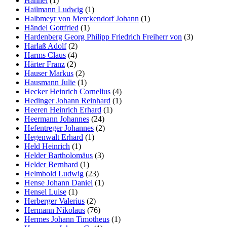
Hähnel
(1)
Hailmann Ludwig
(1)
Halbmeyr von Merckendorf Johann
(1)
Händel Gottfried
(1)
Hardenberg Georg Philipp Friedrich Freiherr von
(3)
Harlaß Adolf
(2)
Harms Claus
(4)
Härter Franz
(2)
Hauser Markus
(2)
Hausmann Julie
(1)
Hecker Heinrich Cornelius
(4)
Hedinger Johann Reinhard
(1)
Heeren Heinrich Erhard
(1)
Heermann Johannes
(24)
Hefentreger Johannes
(2)
Hegenwalt Erhard
(1)
Held Heinrich
(1)
Helder Bartholomäus
(3)
Helder Bernhard
(1)
Helmbold Ludwig
(23)
Hense Johann Daniel
(1)
Hensel Luise
(1)
Herberger Valerius
(2)
Hermann Nikolaus
(76)
Hermes Johann Timotheus
(1)