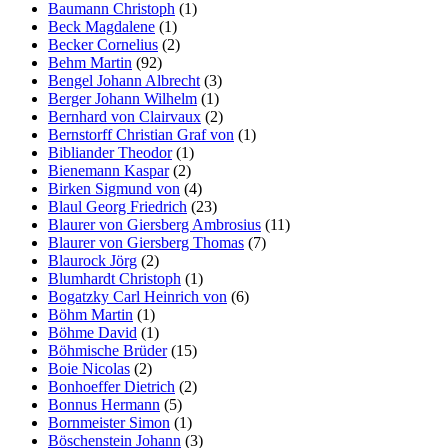
Baumann Christoph
(1)
Beck Magdalene
(1)
Becker Cornelius
(2)
Behm Martin
(92)
Bengel Johann Albrecht
(3)
Berger Johann Wilhelm
(1)
Bernhard von Clairvaux
(2)
Bernstorff Christian Graf von
(1)
Bibliander Theodor
(1)
Bienemann Kaspar
(2)
Birken Sigmund von
(4)
Blaul Georg Friedrich
(23)
Blaurer von Giersberg Ambrosius
(11)
Blaurer von Giersberg Thomas
(7)
Blaurock Jörg
(2)
Blumhardt Christoph
(1)
Bogatzky Carl Heinrich von
(6)
Böhm Martin
(1)
Böhme David
(1)
Böhmische Brüder
(15)
Boie Nicolas
(2)
Bonhoeffer Dietrich
(2)
Bonnus Hermann
(5)
Bornmeister Simon
(1)
Böschenstein Johann
(3)