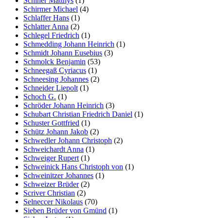
Schiner Matthys
(1)
Schirmer Michael
(4)
Schlaffer Hans
(1)
Schlatter Anna
(2)
Schlegel Friedrich
(1)
Schmedding Johann Heinrich
(1)
Schmidt Johann Eusebius
(3)
Schmolck Benjamin
(53)
Schneegaß Cyriacus
(1)
Schneesing Johannes
(2)
Schneider Liepolt
(1)
Schoch G.
(1)
Schröder Johann Heinrich
(3)
Schubart Christian Friedrich Daniel
(1)
Schuster Gottfried
(1)
Schütz Johann Jakob
(2)
Schwedler Johann Christoph
(2)
Schweichardt Anna
(1)
Schweiger Rupert
(1)
Schweinick Hans Christoph von
(1)
Schweinitzer Johannes
(1)
Schweizer Brüder
(2)
Scriver Christian
(2)
Selneccer Nikolaus
(70)
Sieben Brüder von Gmünd
(1)