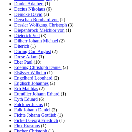
Daniel Adalbert
(1)
Decius Nikolaus
(6)
Denicke David
(3)
Derschau Bernhard von
(2)
Dessler Wolfgang Christoph
(3)
Diepenbrock Melchior von
(1)
Dieterich Veit
(3)
Dilherr Johann Michael
(2)
Diterich
(1)
Döring Carl August
(2)
Drese Adam
(1)
Eber Paul
(10)
Edeling Christoph Daniel
(2)
Elsässer Wilhelm
(1)
Engelhard Leonhard
(2)
Englisch Johannes
(2)
Erb Matthias
(2)
Ettmüller Johann Erhard
(1)
Eyth Eduard
(6)
Falckner Justus
(1)
Falk Johann Daniel
(2)
Fichte Johann Gottlieb
(1)
Fickert Georg Friedrich
(1)
Finx Erasmus
(1)
Fischer Christoph
(1)