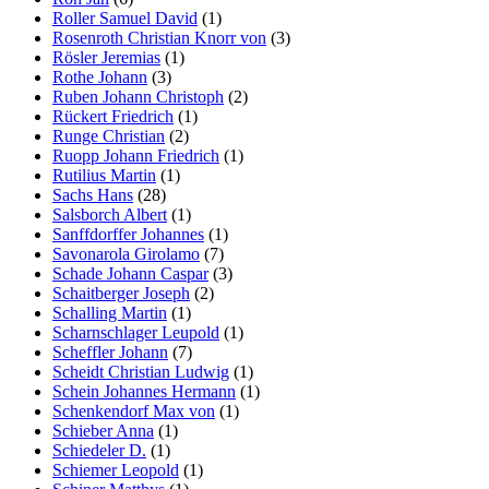
Roller Samuel David
(1)
Rosenroth Christian Knorr von
(3)
Rösler Jeremias
(1)
Rothe Johann
(3)
Ruben Johann Christoph
(2)
Rückert Friedrich
(1)
Runge Christian
(2)
Ruopp Johann Friedrich
(1)
Rutilius Martin
(1)
Sachs Hans
(28)
Salsborch Albert
(1)
Sanffdorffer Johannes
(1)
Savonarola Girolamo
(7)
Schade Johann Caspar
(3)
Schaitberger Joseph
(2)
Schalling Martin
(1)
Scharnschlager Leupold
(1)
Scheffler Johann
(7)
Scheidt Christian Ludwig
(1)
Schein Johannes Hermann
(1)
Schenkendorf Max von
(1)
Schieber Anna
(1)
Schiedeler D.
(1)
Schiemer Leopold
(1)