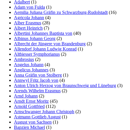
Adalbert
(1)
Adam von Fulda
(1)
Aemilia Juliana Gräfin zu Schwarzburg-Rudolstadt
(16)
Agricola Johann
(4)
Alber Erasmus
(28)
Albert Heinrich
(7)
Albertini Johannes Baptista von
(40)
Albinus Johann Georg
(2)
Albrecht der Jüngere von Brandenburg
(2)
Allendorf Johann Ludwig Konrad
(1)
Altbiesser Symphorianus
(2)
Ambrosius
(2)
Angelus Johann
(4)
Anglicus Johannes
(3)
Anna Gräfin von Stolberg
(1)
Annwyl Fritz Jacob von
(4)
Anton Ulrich Herzog von Braunschweig und Lüneburg
(3)
Arends Wilhelm Erasmus
(2)
Arnd Johann
(2)
Arndt Ernst Moritz
(45)
Arnold Gottfried
(112)
Arnschwanger Johann Christoph
(2)
Astmann Gottlieb August
(1)
August von Sachsen
(1)
Bapzien Michael
(1)