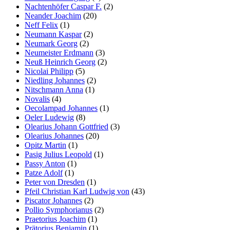
Nachtenhöfer Caspar F.
(2)
Neander Joachim
(20)
Neff Felix
(1)
Neumann Kaspar
(2)
Neumark Georg
(2)
Neumeister Erdmann
(3)
Neuß Heinrich Georg
(2)
Nicolai Philipp
(5)
Niedling Johannes
(2)
Nitschmann Anna
(1)
Novalis
(4)
Oecolampad Johannes
(1)
Oeler Ludewig
(8)
Olearius Johann Gottfried
(3)
Olearius Johannes
(20)
Opitz Martin
(1)
Pasig Julius Leopold
(1)
Passy Anton
(1)
Patze Adolf
(1)
Peter von Dresden
(1)
Pfeil Christian Karl Ludwig von
(43)
Piscator Johannes
(2)
Pollio Symphorianus
(2)
Praetorius Joachim
(1)
Prätorius Benjamin
(1)