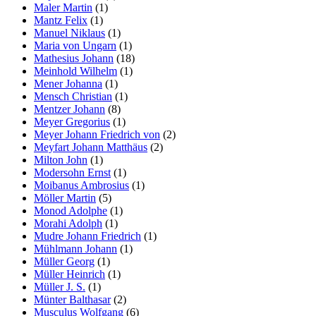
Maler Martin
(1)
Mantz Felix
(1)
Manuel Niklaus
(1)
Maria von Ungarn
(1)
Mathesius Johann
(18)
Meinhold Wilhelm
(1)
Mener Johanna
(1)
Mensch Christian
(1)
Mentzer Johann
(8)
Meyer Gregorius
(1)
Meyer Johann Friedrich von
(2)
Meyfart Johann Matthäus
(2)
Milton John
(1)
Modersohn Ernst
(1)
Moibanus Ambrosius
(1)
Möller Martin
(5)
Monod Adolphe
(1)
Morahi Adolph
(1)
Mudre Johann Friedrich
(1)
Mühlmann Johann
(1)
Müller Georg
(1)
Müller Heinrich
(1)
Müller J. S.
(1)
Münter Balthasar
(2)
Musculus Wolfgang
(6)