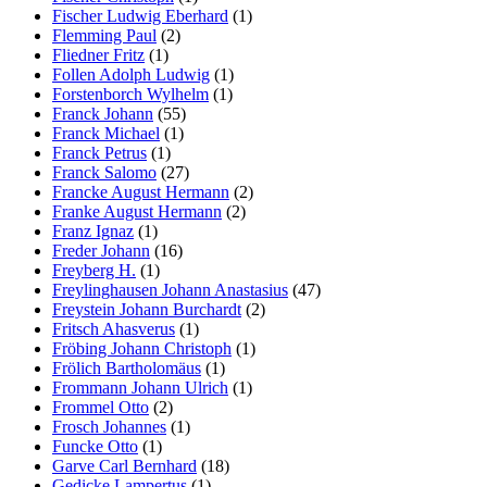
Fischer Ludwig Eberhard
(1)
Flemming Paul
(2)
Fliedner Fritz
(1)
Follen Adolph Ludwig
(1)
Forstenborch Wylhelm
(1)
Franck Johann
(55)
Franck Michael
(1)
Franck Petrus
(1)
Franck Salomo
(27)
Francke August Hermann
(2)
Franke August Hermann
(2)
Franz Ignaz
(1)
Freder Johann
(16)
Freyberg H.
(1)
Freylinghausen Johann Anastasius
(47)
Freystein Johann Burchardt
(2)
Fritsch Ahasverus
(1)
Fröbing Johann Christoph
(1)
Frölich Bartholomäus
(1)
Frommann Johann Ulrich
(1)
Frommel Otto
(2)
Frosch Johannes
(1)
Funcke Otto
(1)
Garve Carl Bernhard
(18)
Gedicke Lampertus
(1)