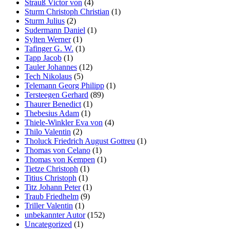
Strauß Victor von
(4)
Sturm Christoph Christian
(1)
Sturm Julius
(2)
Sudermann Daniel
(1)
Sylten Werner
(1)
Tafinger G. W.
(1)
Tapp Jacob
(1)
Tauler Johannes
(12)
Tech Nikolaus
(5)
Telemann Georg Philipp
(1)
Tersteegen Gerhard
(89)
Thaurer Benedict
(1)
Thebesius Adam
(1)
Thiele-Winkler Eva von
(4)
Thilo Valentin
(2)
Tholuck Friedrich August Gottreu
(1)
Thomas von Celano
(1)
Thomas von Kempen
(1)
Tietze Christoph
(1)
Titius Christoph
(1)
Titz Johann Peter
(1)
Traub Friedhelm
(9)
Triller Valentin
(1)
unbekannter Autor
(152)
Uncategorized
(1)