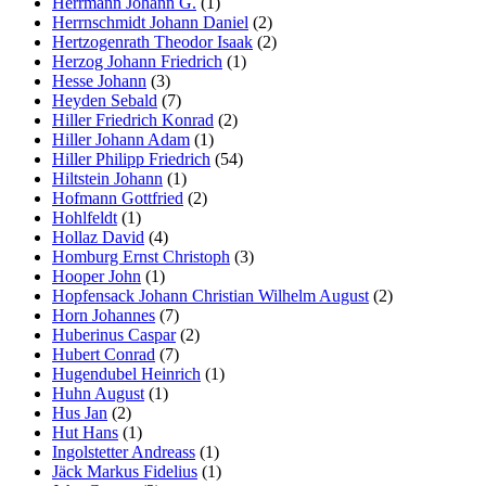
Herrmann Johann G.
(1)
Herrnschmidt Johann Daniel
(2)
Hertzogenrath Theodor Isaak
(2)
Herzog Johann Friedrich
(1)
Hesse Johann
(3)
Heyden Sebald
(7)
Hiller Friedrich Konrad
(2)
Hiller Johann Adam
(1)
Hiller Philipp Friedrich
(54)
Hiltstein Johann
(1)
Hofmann Gottfried
(2)
Hohlfeldt
(1)
Hollaz David
(4)
Homburg Ernst Christoph
(3)
Hooper John
(1)
Hopfensack Johann Christian Wilhelm August
(2)
Horn Johannes
(7)
Huberinus Caspar
(2)
Hubert Conrad
(7)
Hugendubel Heinrich
(1)
Huhn August
(1)
Hus Jan
(2)
Hut Hans
(1)
Ingolstetter Andreass
(1)
Jäck Markus Fidelius
(1)