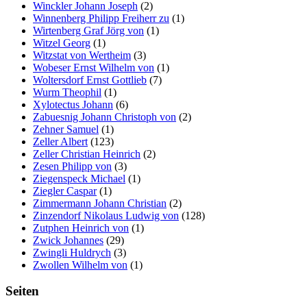
Winckler Johann Joseph
(2)
Winnenberg Philipp Freiherr zu
(1)
Wirtenberg Graf Jörg von
(1)
Witzel Georg
(1)
Witzstat von Wertheim
(3)
Wobeser Ernst Wilhelm von
(1)
Woltersdorf Ernst Gottlieb
(7)
Wurm Theophil
(1)
Xylotectus Johann
(6)
Zabuesnig Johann Christoph von
(2)
Zehner Samuel
(1)
Zeller Albert
(123)
Zeller Christian Heinrich
(2)
Zesen Philipp von
(3)
Ziegenspeck Michael
(1)
Ziegler Caspar
(1)
Zimmermann Johann Christian
(2)
Zinzendorf Nikolaus Ludwig von
(128)
Zutphen Heinrich von
(1)
Zwick Johannes
(29)
Zwingli Huldrych
(3)
Zwollen Wilhelm von
(1)
Seiten