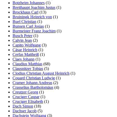
Botzheim Johannes
(1)
Breithaupt Joachim Justus
(1)
Brockhaus Carl
(13)
Bruiningk Heinrich von
(1)
Buel Christian
(1)
Bunsen Carl Josias
(1)
Burmeister Franz Joachim
(1)
Busch Peter
(1)
Calvin Jean
(2)
Capito Wolfgang
(3)
Cäsar Heinrich
(1)
Cerfas Mattheiß
(1)
Claes Johann
(1)
Claudius Matthias
(68)
Clausnitzer Tobias
(5)
Clodius Christian August Heinrich
(1)
Couard Christian Ludwig
(1)
Cramer Johann Andreas
(2)
Crasselius Bartholomäus
(4)
Creutzer Georg
(1)
Cruciger Caspar
(1)
Cruciger Elisabeth
(1)
Dach Simon
(18)
Dachser Jacob
(5)
Dachstein Wolfgang
(3)