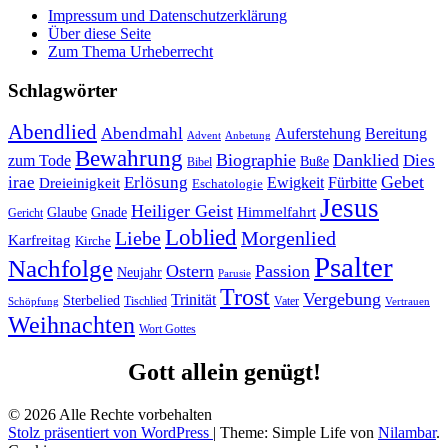
Impressum und Datenschutzerklärung
Über diese Seite
Zum Thema Urheberrecht
Schlagwörter
Abendlied
Abendmahl
Bereitung
Auferstehung
Advent
Anbetung
Bewahrung
Biographie
Danklied
zum Tode
Dies
Buße
Bibel
Gebet
irae
Erlösung
Ewigkeit
Fürbitte
Dreieinigkeit
Eschatologie
Jesus
Heiliger Geist
Himmelfahrt
Glaube
Gnade
Gericht
Loblied
Liebe
Morgenlied
Karfreitag
Kirche
Psalter
Nachfolge
Ostern
Passion
Neujahr
Parusie
Trost
Vergebung
Trinität
Sterbelied
Tischlied
Vater
Vertrauen
Schöpfung
Weihnachten
Wort Gottes
Gott allein genügt!
© 2026 Alle Rechte vorbehalten
Stolz präsentiert von WordPress
|
Theme: Simple Life von
Nilambar
.