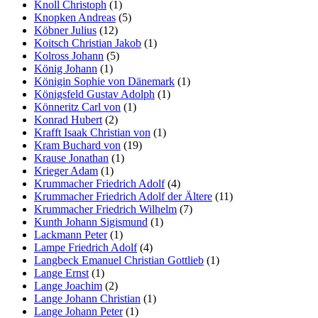
Knoll Christoph
(1)
Knopken Andreas
(5)
Köbner Julius
(12)
Koitsch Christian Jakob
(1)
Kolross Johann
(5)
König Johann
(1)
Königin Sophie von Dänemark
(1)
Königsfeld Gustav Adolph
(1)
Könneritz Carl von
(1)
Konrad Hubert
(2)
Krafft Isaak Christian von
(1)
Kram Buchard von
(19)
Krause Jonathan
(1)
Krieger Adam
(1)
Krummacher Friedrich Adolf
(4)
Krummacher Friedrich Adolf der Ältere
(11)
Krummacher Friedrich Wilhelm
(7)
Kunth Johann Sigismund
(1)
Lackmann Peter
(1)
Lampe Friedrich Adolf
(4)
Langbeck Emanuel Christian Gottlieb
(1)
Lange Ernst
(1)
Lange Joachim
(2)
Lange Johann Christian
(1)
Lange Johann Peter
(1)