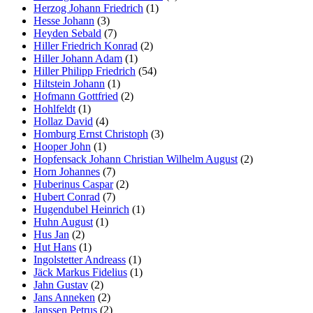
Herzog Johann Friedrich
(1)
Hesse Johann
(3)
Heyden Sebald
(7)
Hiller Friedrich Konrad
(2)
Hiller Johann Adam
(1)
Hiller Philipp Friedrich
(54)
Hiltstein Johann
(1)
Hofmann Gottfried
(2)
Hohlfeldt
(1)
Hollaz David
(4)
Homburg Ernst Christoph
(3)
Hooper John
(1)
Hopfensack Johann Christian Wilhelm August
(2)
Horn Johannes
(7)
Huberinus Caspar
(2)
Hubert Conrad
(7)
Hugendubel Heinrich
(1)
Huhn August
(1)
Hus Jan
(2)
Hut Hans
(1)
Ingolstetter Andreass
(1)
Jäck Markus Fidelius
(1)
Jahn Gustav
(2)
Jans Anneken
(2)
Janssen Petrus
(2)