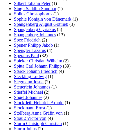
Silbert Johann Peter
(1)
Singh Saddhu Sundhar
(1)
Solius Christophorus
(1)
Sophie Königin von Dänemark
(1)
Spangenberg August Gottlieb
(3)
Spangenberg Cyriakus
(5)
Spangenberg Johannes
(13)
Spee Friedrich
(2)
Spener Philipp Jakob
(1)
Spengler Lazarus
(4)
Speratus Paul
(32)
Spieker Christian Wilhelm
(2)
Spitta Carl Johann Philipp
(39)
Starck Johann Friedrich
(4)
Steckling Ludwig
(1)
Stegmann Josua
(2)
Steuerlein Johannes
(1)
Stieffel Michael
(2)
Stigel Johannes
(2)
Stockfleth Heinrich Arnold
(1)
Stockmann Ernst
(1)
Stollberg Anna Gräfin von
(1)
Strauß Victor von
(4)
Sturm Christoph Christian
(1)
Sturm Julius
(2)