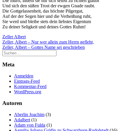
Die murrt, indem sie nur sich selbst zu richten glaubt
Und sich den süßen Trost der ewgen Gnade raubt.
Die Gottgelassenheit, das höchste Pilgergut,
Auf der der Segen hier und die Verheißung ruht,
Sie werd und bleibe stets dein liebstes Eigentum
Zu deiner Seligkeit und deines Gottes Ruhm!
Zeller Albert
Beitragsnavigation
Zeller, Albert – Nur wer allein zum Herrn gefleht,
Zeller, Albert – Gottes Name sei geschrieben
Meta
Anmelden
Eintrags-Feed
Kommentar-Feed
WordPress.org
Autoren
Aberlin Joachim
(3)
Adalbert
(1)
Adam von Fulda
(1)
Aemilia Juliana Gräfin zu Schwarzburg-Rudolstadt
(16)