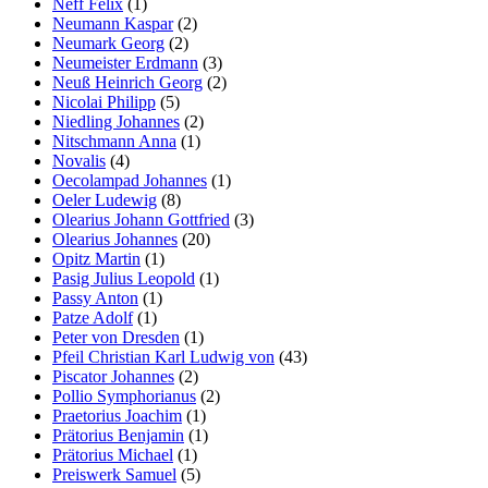
Neff Felix
(1)
Neumann Kaspar
(2)
Neumark Georg
(2)
Neumeister Erdmann
(3)
Neuß Heinrich Georg
(2)
Nicolai Philipp
(5)
Niedling Johannes
(2)
Nitschmann Anna
(1)
Novalis
(4)
Oecolampad Johannes
(1)
Oeler Ludewig
(8)
Olearius Johann Gottfried
(3)
Olearius Johannes
(20)
Opitz Martin
(1)
Pasig Julius Leopold
(1)
Passy Anton
(1)
Patze Adolf
(1)
Peter von Dresden
(1)
Pfeil Christian Karl Ludwig von
(43)
Piscator Johannes
(2)
Pollio Symphorianus
(2)
Praetorius Joachim
(1)
Prätorius Benjamin
(1)
Prätorius Michael
(1)
Preiswerk Samuel
(5)