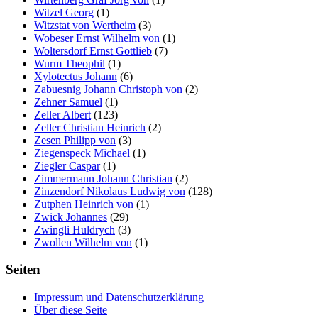
Witzel Georg
(1)
Witzstat von Wertheim
(3)
Wobeser Ernst Wilhelm von
(1)
Woltersdorf Ernst Gottlieb
(7)
Wurm Theophil
(1)
Xylotectus Johann
(6)
Zabuesnig Johann Christoph von
(2)
Zehner Samuel
(1)
Zeller Albert
(123)
Zeller Christian Heinrich
(2)
Zesen Philipp von
(3)
Ziegenspeck Michael
(1)
Ziegler Caspar
(1)
Zimmermann Johann Christian
(2)
Zinzendorf Nikolaus Ludwig von
(128)
Zutphen Heinrich von
(1)
Zwick Johannes
(29)
Zwingli Huldrych
(3)
Zwollen Wilhelm von
(1)
Seiten
Impressum und Datenschutzerklärung
Über diese Seite