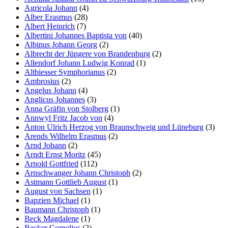
Agricola Johann
(4)
Alber Erasmus
(28)
Albert Heinrich
(7)
Albertini Johannes Baptista von
(40)
Albinus Johann Georg
(2)
Albrecht der Jüngere von Brandenburg
(2)
Allendorf Johann Ludwig Konrad
(1)
Altbiesser Symphorianus
(2)
Ambrosius
(2)
Angelus Johann
(4)
Anglicus Johannes
(3)
Anna Gräfin von Stolberg
(1)
Annwyl Fritz Jacob von
(4)
Anton Ulrich Herzog von Braunschweig und Lüneburg
(3)
Arends Wilhelm Erasmus
(2)
Arnd Johann
(2)
Arndt Ernst Moritz
(45)
Arnold Gottfried
(112)
Arnschwanger Johann Christoph
(2)
Astmann Gottlieb August
(1)
August von Sachsen
(1)
Bapzien Michael
(1)
Baumann Christoph
(1)
Beck Magdalene
(1)
Becker Cornelius
(2)