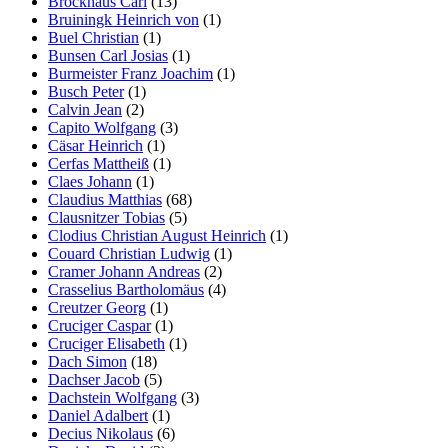
Brockhaus Carl
(13)
Bruiningk Heinrich von
(1)
Buel Christian
(1)
Bunsen Carl Josias
(1)
Burmeister Franz Joachim
(1)
Busch Peter
(1)
Calvin Jean
(2)
Capito Wolfgang
(3)
Cäsar Heinrich
(1)
Cerfas Mattheiß
(1)
Claes Johann
(1)
Claudius Matthias
(68)
Clausnitzer Tobias
(5)
Clodius Christian August Heinrich
(1)
Couard Christian Ludwig
(1)
Cramer Johann Andreas
(2)
Crasselius Bartholomäus
(4)
Creutzer Georg
(1)
Cruciger Caspar
(1)
Cruciger Elisabeth
(1)
Dach Simon
(18)
Dachser Jacob
(5)
Dachstein Wolfgang
(3)
Daniel Adalbert
(1)
Decius Nikolaus
(6)