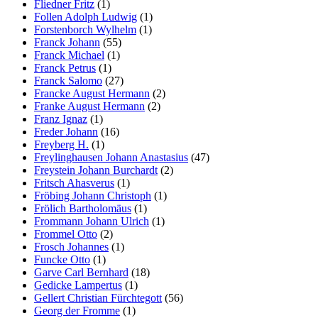
Fliedner Fritz
(1)
Follen Adolph Ludwig
(1)
Forstenborch Wylhelm
(1)
Franck Johann
(55)
Franck Michael
(1)
Franck Petrus
(1)
Franck Salomo
(27)
Francke August Hermann
(2)
Franke August Hermann
(2)
Franz Ignaz
(1)
Freder Johann
(16)
Freyberg H.
(1)
Freylinghausen Johann Anastasius
(47)
Freystein Johann Burchardt
(2)
Fritsch Ahasverus
(1)
Fröbing Johann Christoph
(1)
Frölich Bartholomäus
(1)
Frommann Johann Ulrich
(1)
Frommel Otto
(2)
Frosch Johannes
(1)
Funcke Otto
(1)
Garve Carl Bernhard
(18)
Gedicke Lampertus
(1)
Gellert Christian Fürchtegott
(56)
Georg der Fromme
(1)