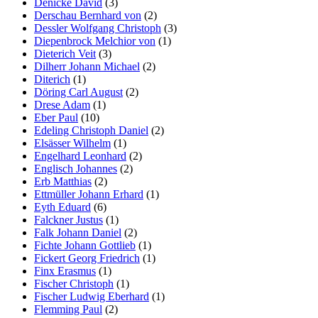
Denicke David
(3)
Derschau Bernhard von
(2)
Dessler Wolfgang Christoph
(3)
Diepenbrock Melchior von
(1)
Dieterich Veit
(3)
Dilherr Johann Michael
(2)
Diterich
(1)
Döring Carl August
(2)
Drese Adam
(1)
Eber Paul
(10)
Edeling Christoph Daniel
(2)
Elsässer Wilhelm
(1)
Engelhard Leonhard
(2)
Englisch Johannes
(2)
Erb Matthias
(2)
Ettmüller Johann Erhard
(1)
Eyth Eduard
(6)
Falckner Justus
(1)
Falk Johann Daniel
(2)
Fichte Johann Gottlieb
(1)
Fickert Georg Friedrich
(1)
Finx Erasmus
(1)
Fischer Christoph
(1)
Fischer Ludwig Eberhard
(1)
Flemming Paul
(2)