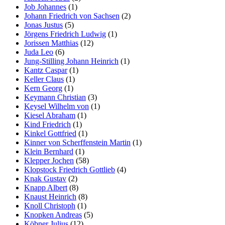
Job Johannes
(1)
Johann Friedrich von Sachsen
(2)
Jonas Justus
(5)
Jörgens Friedrich Ludwig
(1)
Jorissen Matthias
(12)
Juda Leo
(6)
Jung-Stilling Johann Heinrich
(1)
Kantz Caspar
(1)
Keller Claus
(1)
Kern Georg
(1)
Keymann Christian
(3)
Keysel Wilhelm von
(1)
Kiesel Abraham
(1)
Kind Friedrich
(1)
Kinkel Gottfried
(1)
Kinner von Scherffenstein Martin
(1)
Klein Bernhard
(1)
Klepper Jochen
(58)
Klopstock Friedrich Gottlieb
(4)
Knak Gustav
(2)
Knapp Albert
(8)
Knaust Heinrich
(8)
Knoll Christoph
(1)
Knopken Andreas
(5)
Köbner Julius
(12)