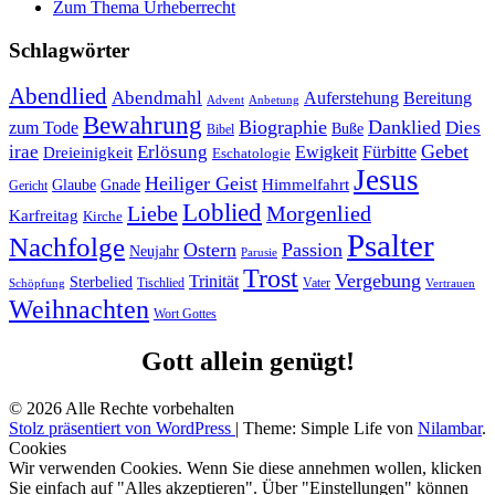
Zum Thema Urheberrecht
Schlagwörter
Abendlied
Abendmahl
Bereitung
Auferstehung
Advent
Anbetung
Bewahrung
Biographie
Danklied
zum Tode
Dies
Buße
Bibel
Gebet
irae
Erlösung
Ewigkeit
Fürbitte
Dreieinigkeit
Eschatologie
Jesus
Heiliger Geist
Himmelfahrt
Glaube
Gnade
Gericht
Loblied
Liebe
Morgenlied
Karfreitag
Kirche
Psalter
Nachfolge
Ostern
Passion
Neujahr
Parusie
Trost
Vergebung
Trinität
Sterbelied
Tischlied
Vater
Vertrauen
Schöpfung
Weihnachten
Wort Gottes
Gott allein genügt!
© 2026 Alle Rechte vorbehalten
Stolz präsentiert von WordPress
|
Theme: Simple Life von
Nilambar
.
Cookies
Wir verwenden Cookies. Wenn Sie diese annehmen wollen, klicken
Sie einfach auf "Alles akzeptieren". Über "Einstellungen" können