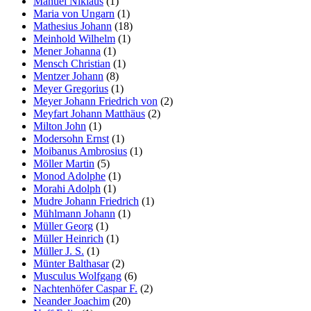
Manuel Niklaus
(1)
Maria von Ungarn
(1)
Mathesius Johann
(18)
Meinhold Wilhelm
(1)
Mener Johanna
(1)
Mensch Christian
(1)
Mentzer Johann
(8)
Meyer Gregorius
(1)
Meyer Johann Friedrich von
(2)
Meyfart Johann Matthäus
(2)
Milton John
(1)
Modersohn Ernst
(1)
Moibanus Ambrosius
(1)
Möller Martin
(5)
Monod Adolphe
(1)
Morahi Adolph
(1)
Mudre Johann Friedrich
(1)
Mühlmann Johann
(1)
Müller Georg
(1)
Müller Heinrich
(1)
Müller J. S.
(1)
Münter Balthasar
(2)
Musculus Wolfgang
(6)
Nachtenhöfer Caspar F.
(2)
Neander Joachim
(20)