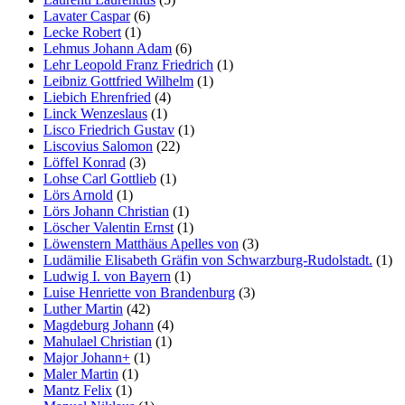
Lavater Caspar
(6)
Lecke Robert
(1)
Lehmus Johann Adam
(6)
Lehr Leopold Franz Friedrich
(1)
Leibniz Gottfried Wilhelm
(1)
Liebich Ehrenfried
(4)
Linck Wenzeslaus
(1)
Lisco Friedrich Gustav
(1)
Liscovius Salomon
(22)
Löffel Konrad
(3)
Lohse Carl Gottlieb
(1)
Lörs Arnold
(1)
Lörs Johann Christian
(1)
Löscher Valentin Ernst
(1)
Löwenstern Matthäus Apelles von
(3)
Ludämilie Elisabeth Gräfin von Schwarzburg-Rudolstadt.
(1)
Ludwig I. von Bayern
(1)
Luise Henriette von Brandenburg
(3)
Luther Martin
(42)
Magdeburg Johann
(4)
Mahulael Christian
(1)
Major Johann+
(1)
Maler Martin
(1)
Mantz Felix
(1)