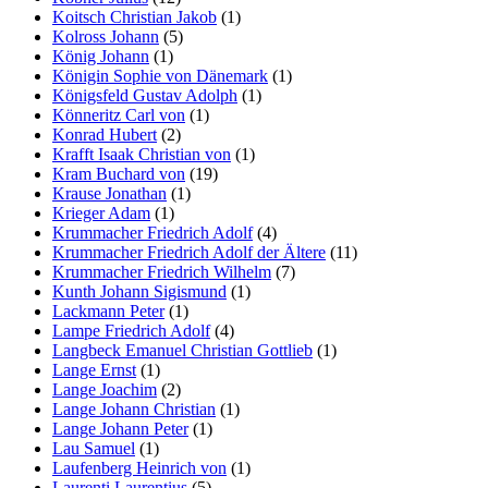
Koitsch Christian Jakob
(1)
Kolross Johann
(5)
König Johann
(1)
Königin Sophie von Dänemark
(1)
Königsfeld Gustav Adolph
(1)
Könneritz Carl von
(1)
Konrad Hubert
(2)
Krafft Isaak Christian von
(1)
Kram Buchard von
(19)
Krause Jonathan
(1)
Krieger Adam
(1)
Krummacher Friedrich Adolf
(4)
Krummacher Friedrich Adolf der Ältere
(11)
Krummacher Friedrich Wilhelm
(7)
Kunth Johann Sigismund
(1)
Lackmann Peter
(1)
Lampe Friedrich Adolf
(4)
Langbeck Emanuel Christian Gottlieb
(1)
Lange Ernst
(1)
Lange Joachim
(2)
Lange Johann Christian
(1)
Lange Johann Peter
(1)
Lau Samuel
(1)
Laufenberg Heinrich von
(1)
Laurenti Laurentius
(5)