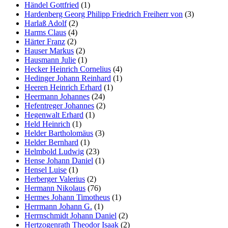
Händel Gottfried
(1)
Hardenberg Georg Philipp Friedrich Freiherr von
(3)
Harlaß Adolf
(2)
Harms Claus
(4)
Härter Franz
(2)
Hauser Markus
(2)
Hausmann Julie
(1)
Hecker Heinrich Cornelius
(4)
Hedinger Johann Reinhard
(1)
Heeren Heinrich Erhard
(1)
Heermann Johannes
(24)
Hefentreger Johannes
(2)
Hegenwalt Erhard
(1)
Held Heinrich
(1)
Helder Bartholomäus
(3)
Helder Bernhard
(1)
Helmbold Ludwig
(23)
Hense Johann Daniel
(1)
Hensel Luise
(1)
Herberger Valerius
(2)
Hermann Nikolaus
(76)
Hermes Johann Timotheus
(1)
Herrmann Johann G.
(1)
Herrnschmidt Johann Daniel
(2)
Hertzogenrath Theodor Isaak
(2)