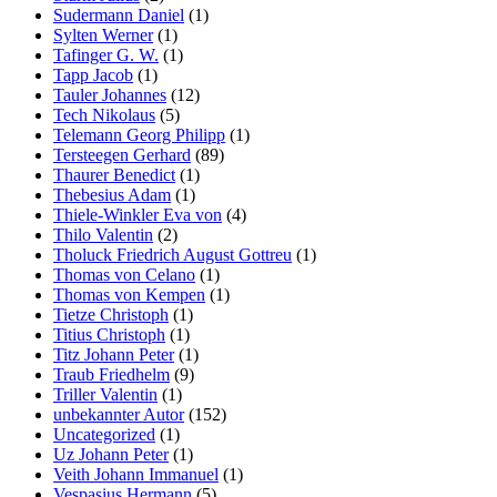
Sudermann Daniel
(1)
Sylten Werner
(1)
Tafinger G. W.
(1)
Tapp Jacob
(1)
Tauler Johannes
(12)
Tech Nikolaus
(5)
Telemann Georg Philipp
(1)
Tersteegen Gerhard
(89)
Thaurer Benedict
(1)
Thebesius Adam
(1)
Thiele-Winkler Eva von
(4)
Thilo Valentin
(2)
Tholuck Friedrich August Gottreu
(1)
Thomas von Celano
(1)
Thomas von Kempen
(1)
Tietze Christoph
(1)
Titius Christoph
(1)
Titz Johann Peter
(1)
Traub Friedhelm
(9)
Triller Valentin
(1)
unbekannter Autor
(152)
Uncategorized
(1)
Uz Johann Peter
(1)
Veith Johann Immanuel
(1)
Vespasius Hermann
(5)