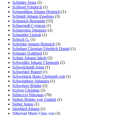
Schlatter Anna
(2)
Schlegel Friedrich
(1)
Schmedding Johann Heinrich
(1)
Schmidt Johann Eusebius
(3)
Schmolck Benjamin
(53)
Schneegaß Cyriacus
(1)
Schneesing Johannes
(2)
Schneider Liepolt
(1)
Schoch G.
(1)
Schröder Johann Heinrich
(3)
Schubart Christian Friedrich Daniel
(1)
Schuster Gottfried
(1)
Schütz Johann Jakob
(2)
Schwedler Johann Christoph
(2)
Schweichardt Anna
(1)
Schweiger Rupert
(1)
Schweinick Hans Christoph von
(1)
Schweinitzer Johannes
(1)
Schweizer Brüder
(2)
Scriver Christian
(2)
Selneccer Nikolaus
(70)
Sieben Brüder von Gmünd
(1)
Sieber Justus
(1)
Siegfried Johann
(1)
Silberrad Marie Clara von
(3)