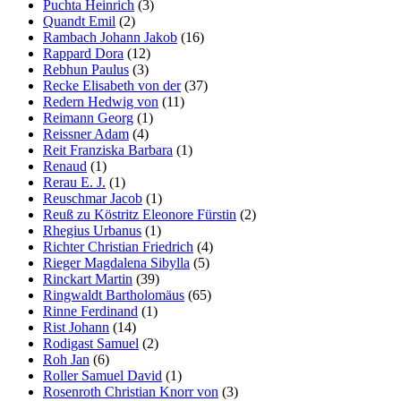
Puchta Heinrich
(3)
Quandt Emil
(2)
Rambach Johann Jakob
(16)
Rappard Dora
(12)
Rebhun Paulus
(3)
Recke Elisabeth von der
(37)
Redern Hedwig von
(11)
Reimann Georg
(1)
Reissner Adam
(4)
Reit Franziska Barbara
(1)
Renaud
(1)
Rerau E. J.
(1)
Reuschmar Jacob
(1)
Reuß zu Köstritz Eleonore Fürstin
(2)
Rhegius Urbanus
(1)
Richter Christian Friedrich
(4)
Rieger Magdalena Sibylla
(5)
Rinckart Martin
(39)
Ringwaldt Bartholomäus
(65)
Rinne Ferdinand
(1)
Rist Johann
(14)
Rodigast Samuel
(2)
Roh Jan
(6)
Roller Samuel David
(1)
Rosenroth Christian Knorr von
(3)