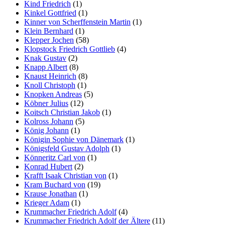
Kind Friedrich
(1)
Kinkel Gottfried
(1)
Kinner von Scherffenstein Martin
(1)
Klein Bernhard
(1)
Klepper Jochen
(58)
Klopstock Friedrich Gottlieb
(4)
Knak Gustav
(2)
Knapp Albert
(8)
Knaust Heinrich
(8)
Knoll Christoph
(1)
Knopken Andreas
(5)
Köbner Julius
(12)
Koitsch Christian Jakob
(1)
Kolross Johann
(5)
König Johann
(1)
Königin Sophie von Dänemark
(1)
Königsfeld Gustav Adolph
(1)
Könneritz Carl von
(1)
Konrad Hubert
(2)
Krafft Isaak Christian von
(1)
Kram Buchard von
(19)
Krause Jonathan
(1)
Krieger Adam
(1)
Krummacher Friedrich Adolf
(4)
Krummacher Friedrich Adolf der Ältere
(11)