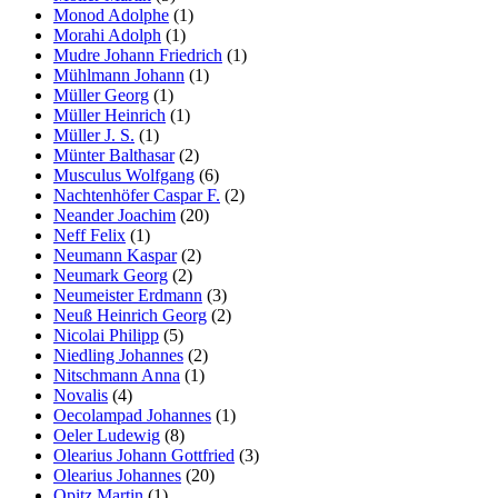
Monod Adolphe
(1)
Morahi Adolph
(1)
Mudre Johann Friedrich
(1)
Mühlmann Johann
(1)
Müller Georg
(1)
Müller Heinrich
(1)
Müller J. S.
(1)
Münter Balthasar
(2)
Musculus Wolfgang
(6)
Nachtenhöfer Caspar F.
(2)
Neander Joachim
(20)
Neff Felix
(1)
Neumann Kaspar
(2)
Neumark Georg
(2)
Neumeister Erdmann
(3)
Neuß Heinrich Georg
(2)
Nicolai Philipp
(5)
Niedling Johannes
(2)
Nitschmann Anna
(1)
Novalis
(4)
Oecolampad Johannes
(1)
Oeler Ludewig
(8)
Olearius Johann Gottfried
(3)
Olearius Johannes
(20)
Opitz Martin
(1)