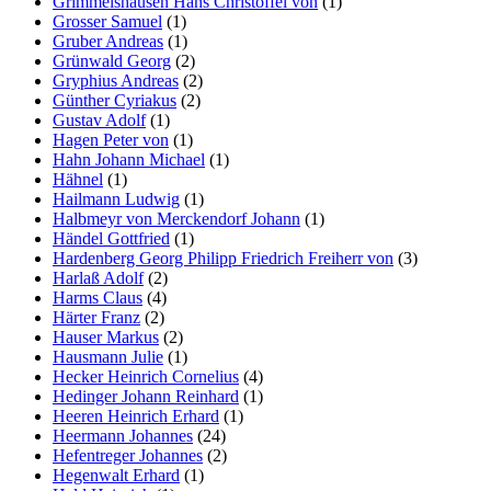
Grimmelshausen Hans Christoffel von
(1)
Grosser Samuel
(1)
Gruber Andreas
(1)
Grünwald Georg
(2)
Gryphius Andreas
(2)
Günther Cyriakus
(2)
Gustav Adolf
(1)
Hagen Peter von
(1)
Hahn Johann Michael
(1)
Hähnel
(1)
Hailmann Ludwig
(1)
Halbmeyr von Merckendorf Johann
(1)
Händel Gottfried
(1)
Hardenberg Georg Philipp Friedrich Freiherr von
(3)
Harlaß Adolf
(2)
Harms Claus
(4)
Härter Franz
(2)
Hauser Markus
(2)
Hausmann Julie
(1)
Hecker Heinrich Cornelius
(4)
Hedinger Johann Reinhard
(1)
Heeren Heinrich Erhard
(1)
Heermann Johannes
(24)
Hefentreger Johannes
(2)
Hegenwalt Erhard
(1)