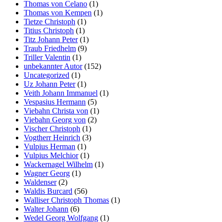
Thomas von Celano
(1)
Thomas von Kempen
(1)
Tietze Christoph
(1)
Titius Christoph
(1)
Titz Johann Peter
(1)
Traub Friedhelm
(9)
Triller Valentin
(1)
unbekannter Autor
(152)
Uncategorized
(1)
Uz Johann Peter
(1)
Veith Johann Immanuel
(1)
Vespasius Hermann
(5)
Viebahn Christa von
(1)
Viebahn Georg von
(2)
Vischer Christoph
(1)
Vogtherr Heinrich
(3)
Vulpius Herman
(1)
Vulpius Melchior
(1)
Wackernagel Wilhelm
(1)
Wagner Georg
(1)
Waldenser
(2)
Waldis Burcard
(56)
Walliser Christoph Thomas
(1)
Walter Johann
(6)
Wedel Georg Wolfgang
(1)