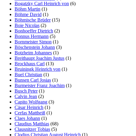
Bogatzky Carl Heinrich von
(6)
Böhm Martin
(1)
Böhme David
(1)
Böhmische Brüder
(15)
Boie Nicolas
(2)
Bonhoeffer Dietrich
(2)
Bonnus Hermann
(5)
Bornmeister Simon
(1)
Böschenstein Johann
(3)
Botzheim Johannes
(1)
Breithaupt Joachim Justus
(1)
Brockhaus Carl
(13)
Bruiningk Heinrich von
(1)
Buel Christian
(1)
Bunsen Carl Josias
(1)
Burmeister Franz Joachim
(1)
Busch Peter
(1)
Calvin Jean
(2)
Capito Wolfgang
(3)
Cäsar Heinrich
(1)
Cerfas Mattheiß
(1)
Claes Johann
(1)
Claudius Matthias
(68)
Clausnitzer Tobias
(5)
Clodius Christian August Heinrich
(1)