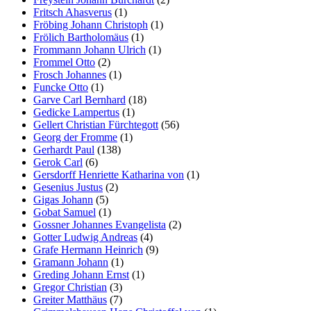
Fritsch Ahasverus
(1)
Fröbing Johann Christoph
(1)
Frölich Bartholomäus
(1)
Frommann Johann Ulrich
(1)
Frommel Otto
(2)
Frosch Johannes
(1)
Funcke Otto
(1)
Garve Carl Bernhard
(18)
Gedicke Lampertus
(1)
Gellert Christian Fürchtegott
(56)
Georg der Fromme
(1)
Gerhardt Paul
(138)
Gerok Carl
(6)
Gersdorff Henriette Katharina von
(1)
Gesenius Justus
(2)
Gigas Johann
(5)
Gobat Samuel
(1)
Gossner Johannes Evangelista
(2)
Gotter Ludwig Andreas
(4)
Grafe Hermann Heinrich
(9)
Gramann Johann
(1)
Greding Johann Ernst
(1)
Gregor Christian
(3)
Greiter Matthäus
(7)