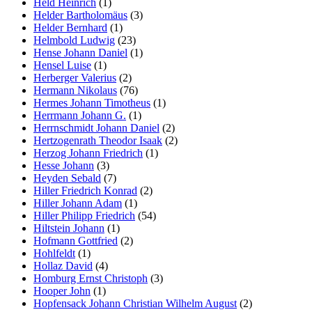
Held Heinrich
(1)
Helder Bartholomäus
(3)
Helder Bernhard
(1)
Helmbold Ludwig
(23)
Hense Johann Daniel
(1)
Hensel Luise
(1)
Herberger Valerius
(2)
Hermann Nikolaus
(76)
Hermes Johann Timotheus
(1)
Herrmann Johann G.
(1)
Herrnschmidt Johann Daniel
(2)
Hertzogenrath Theodor Isaak
(2)
Herzog Johann Friedrich
(1)
Hesse Johann
(3)
Heyden Sebald
(7)
Hiller Friedrich Konrad
(2)
Hiller Johann Adam
(1)
Hiller Philipp Friedrich
(54)
Hiltstein Johann
(1)
Hofmann Gottfried
(2)
Hohlfeldt
(1)
Hollaz David
(4)
Homburg Ernst Christoph
(3)
Hooper John
(1)
Hopfensack Johann Christian Wilhelm August
(2)