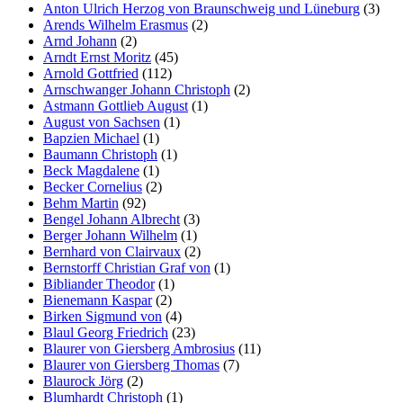
Anton Ulrich Herzog von Braunschweig und Lüneburg
(3)
Arends Wilhelm Erasmus
(2)
Arnd Johann
(2)
Arndt Ernst Moritz
(45)
Arnold Gottfried
(112)
Arnschwanger Johann Christoph
(2)
Astmann Gottlieb August
(1)
August von Sachsen
(1)
Bapzien Michael
(1)
Baumann Christoph
(1)
Beck Magdalene
(1)
Becker Cornelius
(2)
Behm Martin
(92)
Bengel Johann Albrecht
(3)
Berger Johann Wilhelm
(1)
Bernhard von Clairvaux
(2)
Bernstorff Christian Graf von
(1)
Bibliander Theodor
(1)
Bienemann Kaspar
(2)
Birken Sigmund von
(4)
Blaul Georg Friedrich
(23)
Blaurer von Giersberg Ambrosius
(11)
Blaurer von Giersberg Thomas
(7)
Blaurock Jörg
(2)
Blumhardt Christoph
(1)