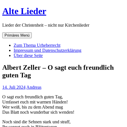
Zum
Alte Lieder
Inhalt
springen
Lieder der Christenheit – nicht nur Kirchenlieder
Primäres Menü
Zum Thema Urheberrecht
Impressum und Datenschutzerklärung
Über diese Seite
Albert Zeller – O sagt euch freundlich
guten Tag
14. Juli 2024
Andreas
O sagt euch freundlich guten Tag,
Umfasset euch mit warmen Händen!
Wer weiß, bis zu dem Abend mag
Das Blatt noch wunderbar sich wenden!
Noch sind die Sehnen stark und straff,
Ihr sonnet euch in Blütentagen,