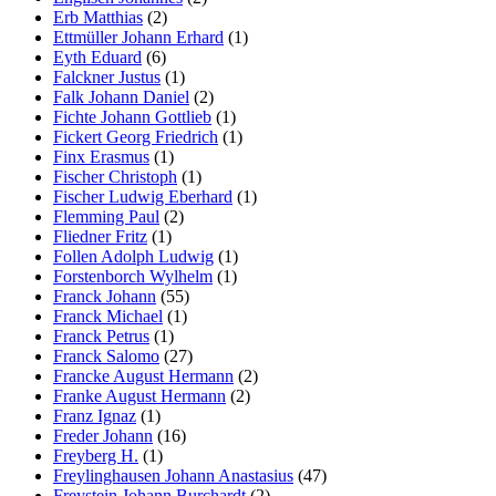
Erb Matthias
(2)
Ettmüller Johann Erhard
(1)
Eyth Eduard
(6)
Falckner Justus
(1)
Falk Johann Daniel
(2)
Fichte Johann Gottlieb
(1)
Fickert Georg Friedrich
(1)
Finx Erasmus
(1)
Fischer Christoph
(1)
Fischer Ludwig Eberhard
(1)
Flemming Paul
(2)
Fliedner Fritz
(1)
Follen Adolph Ludwig
(1)
Forstenborch Wylhelm
(1)
Franck Johann
(55)
Franck Michael
(1)
Franck Petrus
(1)
Franck Salomo
(27)
Francke August Hermann
(2)
Franke August Hermann
(2)
Franz Ignaz
(1)
Freder Johann
(16)
Freyberg H.
(1)
Freylinghausen Johann Anastasius
(47)
Freystein Johann Burchardt
(2)