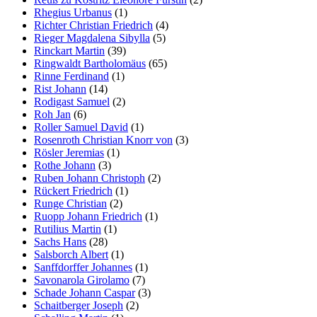
Rhegius Urbanus
(1)
Richter Christian Friedrich
(4)
Rieger Magdalena Sibylla
(5)
Rinckart Martin
(39)
Ringwaldt Bartholomäus
(65)
Rinne Ferdinand
(1)
Rist Johann
(14)
Rodigast Samuel
(2)
Roh Jan
(6)
Roller Samuel David
(1)
Rosenroth Christian Knorr von
(3)
Rösler Jeremias
(1)
Rothe Johann
(3)
Ruben Johann Christoph
(2)
Rückert Friedrich
(1)
Runge Christian
(2)
Ruopp Johann Friedrich
(1)
Rutilius Martin
(1)
Sachs Hans
(28)
Salsborch Albert
(1)
Sanffdorffer Johannes
(1)
Savonarola Girolamo
(7)
Schade Johann Caspar
(3)
Schaitberger Joseph
(2)