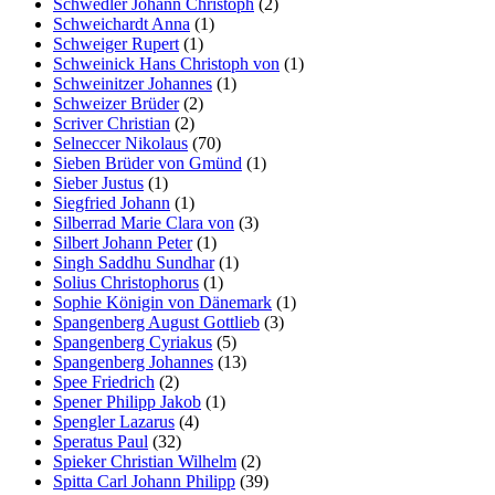
Schwedler Johann Christoph
(2)
Schweichardt Anna
(1)
Schweiger Rupert
(1)
Schweinick Hans Christoph von
(1)
Schweinitzer Johannes
(1)
Schweizer Brüder
(2)
Scriver Christian
(2)
Selneccer Nikolaus
(70)
Sieben Brüder von Gmünd
(1)
Sieber Justus
(1)
Siegfried Johann
(1)
Silberrad Marie Clara von
(3)
Silbert Johann Peter
(1)
Singh Saddhu Sundhar
(1)
Solius Christophorus
(1)
Sophie Königin von Dänemark
(1)
Spangenberg August Gottlieb
(3)
Spangenberg Cyriakus
(5)
Spangenberg Johannes
(13)
Spee Friedrich
(2)
Spener Philipp Jakob
(1)
Spengler Lazarus
(4)
Speratus Paul
(32)
Spieker Christian Wilhelm
(2)
Spitta Carl Johann Philipp
(39)