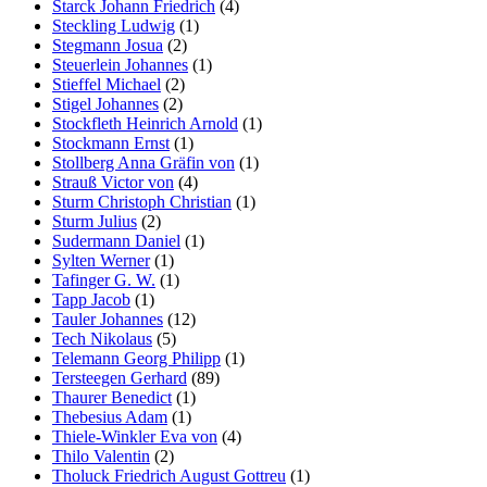
Starck Johann Friedrich
(4)
Steckling Ludwig
(1)
Stegmann Josua
(2)
Steuerlein Johannes
(1)
Stieffel Michael
(2)
Stigel Johannes
(2)
Stockfleth Heinrich Arnold
(1)
Stockmann Ernst
(1)
Stollberg Anna Gräfin von
(1)
Strauß Victor von
(4)
Sturm Christoph Christian
(1)
Sturm Julius
(2)
Sudermann Daniel
(1)
Sylten Werner
(1)
Tafinger G. W.
(1)
Tapp Jacob
(1)
Tauler Johannes
(12)
Tech Nikolaus
(5)
Telemann Georg Philipp
(1)
Tersteegen Gerhard
(89)
Thaurer Benedict
(1)
Thebesius Adam
(1)
Thiele-Winkler Eva von
(4)
Thilo Valentin
(2)
Tholuck Friedrich August Gottreu
(1)