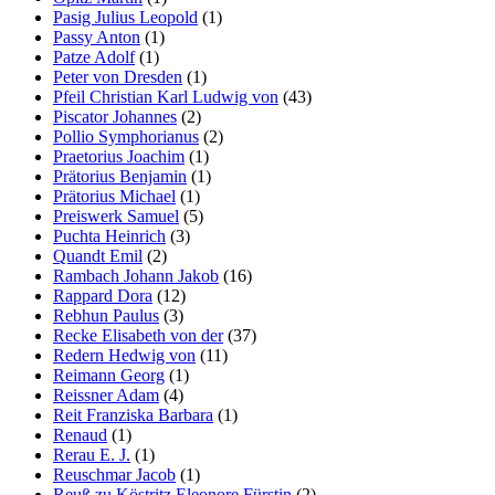
Pasig Julius Leopold
(1)
Passy Anton
(1)
Patze Adolf
(1)
Peter von Dresden
(1)
Pfeil Christian Karl Ludwig von
(43)
Piscator Johannes
(2)
Pollio Symphorianus
(2)
Praetorius Joachim
(1)
Prätorius Benjamin
(1)
Prätorius Michael
(1)
Preiswerk Samuel
(5)
Puchta Heinrich
(3)
Quandt Emil
(2)
Rambach Johann Jakob
(16)
Rappard Dora
(12)
Rebhun Paulus
(3)
Recke Elisabeth von der
(37)
Redern Hedwig von
(11)
Reimann Georg
(1)
Reissner Adam
(4)
Reit Franziska Barbara
(1)
Renaud
(1)
Rerau E. J.
(1)
Reuschmar Jacob
(1)
Reuß zu Köstritz Eleonore Fürstin
(2)