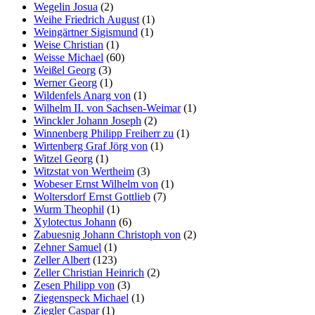
Wegelin Josua
(2)
Weihe Friedrich August
(1)
Weingärtner Sigismund
(1)
Weise Christian
(1)
Weisse Michael
(60)
Weißel Georg
(3)
Werner Georg
(1)
Wildenfels Anarg von
(1)
Wilhelm II. von Sachsen-Weimar
(1)
Winckler Johann Joseph
(2)
Winnenberg Philipp Freiherr zu
(1)
Wirtenberg Graf Jörg von
(1)
Witzel Georg
(1)
Witzstat von Wertheim
(3)
Wobeser Ernst Wilhelm von
(1)
Woltersdorf Ernst Gottlieb
(7)
Wurm Theophil
(1)
Xylotectus Johann
(6)
Zabuesnig Johann Christoph von
(2)
Zehner Samuel
(1)
Zeller Albert
(123)
Zeller Christian Heinrich
(2)
Zesen Philipp von
(3)
Ziegenspeck Michael
(1)
Ziegler Caspar
(1)