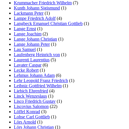
Krummacher Friedrich Wilhelm
(7)
Kunth Johann Sigismund
(1)
Lackmann Peter
(1)
Lampe Friedrich Adolf
(4)
Langbeck Emanuel Christian Gottlieb
(1)
Lange Ernst
(1)
Lange Joachim
(2)
Lange Johann Christian
(1)
Lange Johann Peter
(1)
Lau Samuel
(1)
Laufenberg Heinrich von
(1)
Laurenti Laurentius
(5)
Lavater Caspar
(6)
Lecke Robert
(1)
Lehmus Johann Adam
(6)
Lehr Leopold Franz Friedrich
(1)
Leibniz Gottfried Wilhelm
(1)
Liebich Ehrenfried
(4)
Linck Wenzeslaus
(1)
Lisco Friedrich Gustav
(1)
Liscovius Salomon
(22)
Löffel Konrad
(3)
Lohse Carl Gottlieb
(1)
Lörs Arnold
(1)
Lörs Johann Christian
(1)