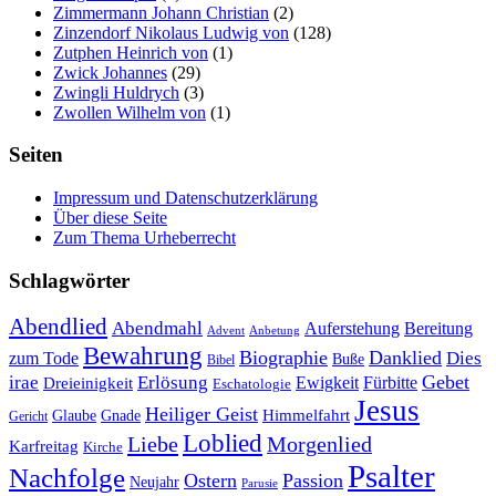
Zimmermann Johann Christian
(2)
Zinzendorf Nikolaus Ludwig von
(128)
Zutphen Heinrich von
(1)
Zwick Johannes
(29)
Zwingli Huldrych
(3)
Zwollen Wilhelm von
(1)
Seiten
Impressum und Datenschutzerklärung
Über diese Seite
Zum Thema Urheberrecht
Schlagwörter
Abendlied
Abendmahl
Bereitung
Auferstehung
Advent
Anbetung
Bewahrung
Biographie
Danklied
zum Tode
Dies
Buße
Bibel
Gebet
irae
Erlösung
Ewigkeit
Fürbitte
Dreieinigkeit
Eschatologie
Jesus
Heiliger Geist
Himmelfahrt
Glaube
Gnade
Gericht
Loblied
Liebe
Morgenlied
Karfreitag
Kirche
Psalter
Nachfolge
Ostern
Passion
Neujahr
Parusie