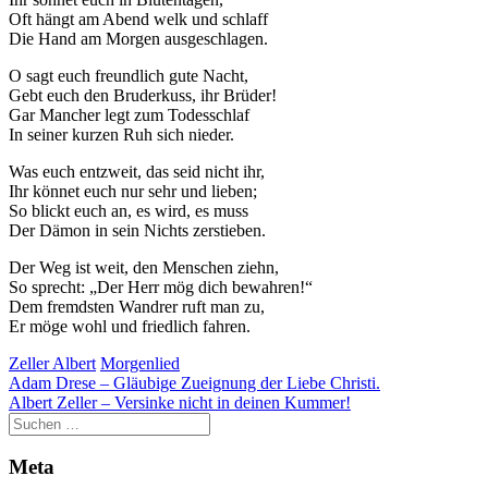
Oft hängt am Abend welk und schlaff
Die Hand am Morgen ausgeschlagen.
O sagt euch freundlich gute Nacht,
Gebt euch den Bruderkuss, ihr Brüder!
Gar Mancher legt zum Todesschlaf
In seiner kurzen Ruh sich nieder.
Was euch entzweit, das seid nicht ihr,
Ihr könnet euch nur sehr und lieben;
So blickt euch an, es wird, es muss
Der Dämon in sein Nichts zerstieben.
Der Weg ist weit, den Menschen ziehn,
So sprecht: „Der Herr mög dich bewahren!“
Dem fremdsten Wandrer ruft man zu,
Er möge wohl und friedlich fahren.
Zeller Albert
Morgenlied
Beitragsnavigation
Adam Drese – Gläubige Zueignung der Liebe Christi.
Albert Zeller – Versinke nicht in deinen Kummer!
Meta