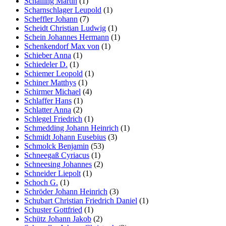
Schalling Martin
(1)
Scharnschlager Leupold
(1)
Scheffler Johann
(7)
Scheidt Christian Ludwig
(1)
Schein Johannes Hermann
(1)
Schenkendorf Max von
(1)
Schieber Anna
(1)
Schiedeler D.
(1)
Schiemer Leopold
(1)
Schiner Matthys
(1)
Schirmer Michael
(4)
Schlaffer Hans
(1)
Schlatter Anna
(2)
Schlegel Friedrich
(1)
Schmedding Johann Heinrich
(1)
Schmidt Johann Eusebius
(3)
Schmolck Benjamin
(53)
Schneegaß Cyriacus
(1)
Schneesing Johannes
(2)
Schneider Liepolt
(1)
Schoch G.
(1)
Schröder Johann Heinrich
(3)
Schubart Christian Friedrich Daniel
(1)
Schuster Gottfried
(1)
Schütz Johann Jakob
(2)