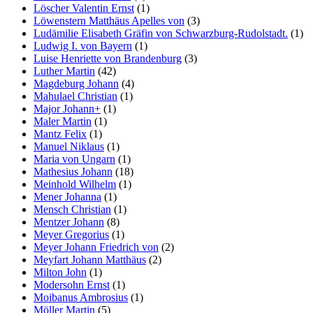
Löscher Valentin Ernst
(1)
Löwenstern Matthäus Apelles von
(3)
Ludämilie Elisabeth Gräfin von Schwarzburg-Rudolstadt.
(1)
Ludwig I. von Bayern
(1)
Luise Henriette von Brandenburg
(3)
Luther Martin
(42)
Magdeburg Johann
(4)
Mahulael Christian
(1)
Major Johann+
(1)
Maler Martin
(1)
Mantz Felix
(1)
Manuel Niklaus
(1)
Maria von Ungarn
(1)
Mathesius Johann
(18)
Meinhold Wilhelm
(1)
Mener Johanna
(1)
Mensch Christian
(1)
Mentzer Johann
(8)
Meyer Gregorius
(1)
Meyer Johann Friedrich von
(2)
Meyfart Johann Matthäus
(2)
Milton John
(1)
Modersohn Ernst
(1)
Moibanus Ambrosius
(1)
Möller Martin
(5)