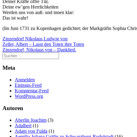
Deiner Kräfte offre Tür,
Deine ew’gen Herrlichkeiten
Werden uns von auß- und innen klar:
Das ist wahr!
(Im Juni 1731 zu Kopenhagen gedichtet; der Markgräfin Sophia Chri
Zinzendorf Nikolaus Ludwig von
Beitragsnavigation
Zeller, Albert – Lasst den Toten ihre Toten
Zinzendorf, Nikolaus von – Danklied.
Meta
Anmelden
Eintrags-Feed
Kommentar-Feed
WordPress.org
Autoren
Aberlin Joachim
(3)
Adalbert
(1)
Adam von Fulda
(1)
Aemilia Juliana Gräfin zu Schwarzburg-Rudolstadt
(16)