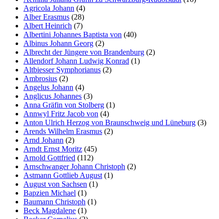
Agricola Johann
(4)
Alber Erasmus
(28)
Albert Heinrich
(7)
Albertini Johannes Baptista von
(40)
Albinus Johann Georg
(2)
Albrecht der Jüngere von Brandenburg
(2)
Allendorf Johann Ludwig Konrad
(1)
Altbiesser Symphorianus
(2)
Ambrosius
(2)
Angelus Johann
(4)
Anglicus Johannes
(3)
Anna Gräfin von Stolberg
(1)
Annwyl Fritz Jacob von
(4)
Anton Ulrich Herzog von Braunschweig und Lüneburg
(3)
Arends Wilhelm Erasmus
(2)
Arnd Johann
(2)
Arndt Ernst Moritz
(45)
Arnold Gottfried
(112)
Arnschwanger Johann Christoph
(2)
Astmann Gottlieb August
(1)
August von Sachsen
(1)
Bapzien Michael
(1)
Baumann Christoph
(1)
Beck Magdalene
(1)