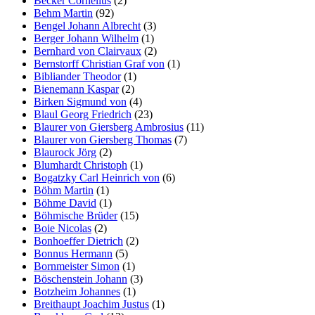
Becker Cornelius
(2)
Behm Martin
(92)
Bengel Johann Albrecht
(3)
Berger Johann Wilhelm
(1)
Bernhard von Clairvaux
(2)
Bernstorff Christian Graf von
(1)
Bibliander Theodor
(1)
Bienemann Kaspar
(2)
Birken Sigmund von
(4)
Blaul Georg Friedrich
(23)
Blaurer von Giersberg Ambrosius
(11)
Blaurer von Giersberg Thomas
(7)
Blaurock Jörg
(2)
Blumhardt Christoph
(1)
Bogatzky Carl Heinrich von
(6)
Böhm Martin
(1)
Böhme David
(1)
Böhmische Brüder
(15)
Boie Nicolas
(2)
Bonhoeffer Dietrich
(2)
Bonnus Hermann
(5)
Bornmeister Simon
(1)
Böschenstein Johann
(3)
Botzheim Johannes
(1)
Breithaupt Joachim Justus
(1)