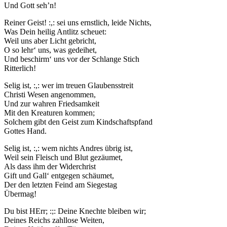
Und Gott seh’n!
Reiner Geist! :,: sei uns ernstlich, leide Nichts,
Was Dein heilig Antlitz scheuet:
Weil uns aber Licht gebricht,
O so lehr‘ uns, was gedeihet,
Und beschirm‘ uns vor der Schlange Stich
Ritterlich!
Selig ist, :,: wer im treuen Glaubensstreit
Christi Wesen angenommen,
Und zur wahren Friedsamkeit
Mit den Kreaturen kommen;
Solchem gibt den Geist zum Kindschaftspfand
Gottes Hand.
Selig ist, :,: wem nichts Andres übrig ist,
Weil sein Fleisch und Blut gezäumet,
Als dass ihm der Widerchrist
Gift und Gall‘ entgegen schäumet,
Der den letzten Feind am Siegestag
Übermag!
Du bist HErr; :;: Deine Knechte bleiben wir;
Deines Reichs zahllose Weiten,