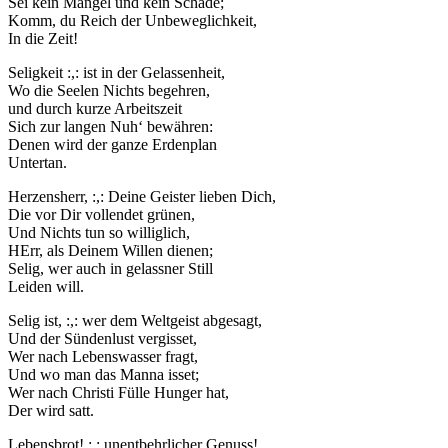
Sei kein Mangel und kein Schade;
Komm, du Reich der Unbeweglichkeit,
In die Zeit!
Seligkeit :,: ist in der Gelassenheit,
Wo die Seelen Nichts begehren,
und durch kurze Arbeitszeit
Sich zur langen Nuh‘ bewähren:
Denen wird der ganze Erdenplan
Untertan.
Herzensherr, :,: Deine Geister lieben Dich,
Die vor Dir vollendet grünen,
Und Nichts tun so williglich,
HErr, als Deinem Willen dienen;
Selig, wer auch in gelassner Still
Leiden will.
Selig ist, :,: wer dem Weltgeist abgesagt,
Und der Sündenlust vergisset,
Wer nach Lebenswasser fragt,
Und wo man das Manna isset;
Wer nach Christi Fülle Hunger hat,
Der wird satt.
Lebensbrot! :,: unentbehrlicher Genuss!