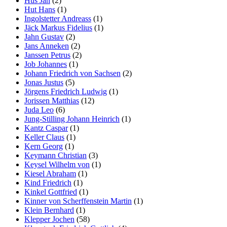
Hus Jan
(2)
Hut Hans
(1)
Ingolstetter Andreass
(1)
Jäck Markus Fidelius
(1)
Jahn Gustav
(2)
Jans Anneken
(2)
Janssen Petrus
(2)
Job Johannes
(1)
Johann Friedrich von Sachsen
(2)
Jonas Justus
(5)
Jörgens Friedrich Ludwig
(1)
Jorissen Matthias
(12)
Juda Leo
(6)
Jung-Stilling Johann Heinrich
(1)
Kantz Caspar
(1)
Keller Claus
(1)
Kern Georg
(1)
Keymann Christian
(3)
Keysel Wilhelm von
(1)
Kiesel Abraham
(1)
Kind Friedrich
(1)
Kinkel Gottfried
(1)
Kinner von Scherffenstein Martin
(1)
Klein Bernhard
(1)
Klepper Jochen
(58)