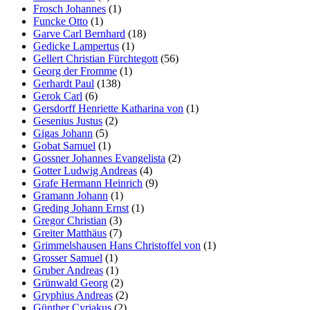
Frosch Johannes
(1)
Funcke Otto
(1)
Garve Carl Bernhard
(18)
Gedicke Lampertus
(1)
Gellert Christian Fürchtegott
(56)
Georg der Fromme
(1)
Gerhardt Paul
(138)
Gerok Carl
(6)
Gersdorff Henriette Katharina von
(1)
Gesenius Justus
(2)
Gigas Johann
(5)
Gobat Samuel
(1)
Gossner Johannes Evangelista
(2)
Gotter Ludwig Andreas
(4)
Grafe Hermann Heinrich
(9)
Gramann Johann
(1)
Greding Johann Ernst
(1)
Gregor Christian
(3)
Greiter Matthäus
(7)
Grimmelshausen Hans Christoffel von
(1)
Grosser Samuel
(1)
Gruber Andreas
(1)
Grünwald Georg
(2)
Gryphius Andreas
(2)
Günther Cyriakus
(2)