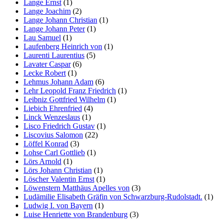
Lange Ernst
(1)
Lange Joachim
(2)
Lange Johann Christian
(1)
Lange Johann Peter
(1)
Lau Samuel
(1)
Laufenberg Heinrich von
(1)
Laurenti Laurentius
(5)
Lavater Caspar
(6)
Lecke Robert
(1)
Lehmus Johann Adam
(6)
Lehr Leopold Franz Friedrich
(1)
Leibniz Gottfried Wilhelm
(1)
Liebich Ehrenfried
(4)
Linck Wenzeslaus
(1)
Lisco Friedrich Gustav
(1)
Liscovius Salomon
(22)
Löffel Konrad
(3)
Lohse Carl Gottlieb
(1)
Lörs Arnold
(1)
Lörs Johann Christian
(1)
Löscher Valentin Ernst
(1)
Löwenstern Matthäus Apelles von
(3)
Ludämilie Elisabeth Gräfin von Schwarzburg-Rudolstadt.
(1)
Ludwig I. von Bayern
(1)
Luise Henriette von Brandenburg
(3)