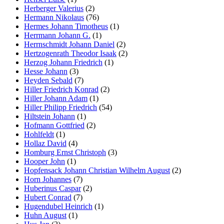
Herberger Valerius
(2)
Hermann Nikolaus
(76)
Hermes Johann Timotheus
(1)
Herrmann Johann G.
(1)
Herrnschmidt Johann Daniel
(2)
Hertzogenrath Theodor Isaak
(2)
Herzog Johann Friedrich
(1)
Hesse Johann
(3)
Heyden Sebald
(7)
Hiller Friedrich Konrad
(2)
Hiller Johann Adam
(1)
Hiller Philipp Friedrich
(54)
Hiltstein Johann
(1)
Hofmann Gottfried
(2)
Hohlfeldt
(1)
Hollaz David
(4)
Homburg Ernst Christoph
(3)
Hooper John
(1)
Hopfensack Johann Christian Wilhelm August
(2)
Horn Johannes
(7)
Huberinus Caspar
(2)
Hubert Conrad
(7)
Hugendubel Heinrich
(1)
Huhn August
(1)