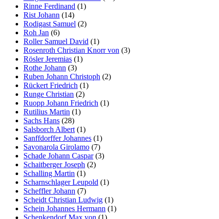
Rinne Ferdinand
(1)
Rist Johann
(14)
Rodigast Samuel
(2)
Roh Jan
(6)
Roller Samuel David
(1)
Rosenroth Christian Knorr von
(3)
Rösler Jeremias
(1)
Rothe Johann
(3)
Ruben Johann Christoph
(2)
Rückert Friedrich
(1)
Runge Christian
(2)
Ruopp Johann Friedrich
(1)
Rutilius Martin
(1)
Sachs Hans
(28)
Salsborch Albert
(1)
Sanffdorffer Johannes
(1)
Savonarola Girolamo
(7)
Schade Johann Caspar
(3)
Schaitberger Joseph
(2)
Schalling Martin
(1)
Scharnschlager Leupold
(1)
Scheffler Johann
(7)
Scheidt Christian Ludwig
(1)
Schein Johannes Hermann
(1)
Schenkendorf Max von
(1)