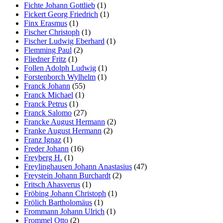
Fichte Johann Gottlieb
(1)
Fickert Georg Friedrich
(1)
Finx Erasmus
(1)
Fischer Christoph
(1)
Fischer Ludwig Eberhard
(1)
Flemming Paul
(2)
Fliedner Fritz
(1)
Follen Adolph Ludwig
(1)
Forstenborch Wylhelm
(1)
Franck Johann
(55)
Franck Michael
(1)
Franck Petrus
(1)
Franck Salomo
(27)
Francke August Hermann
(2)
Franke August Hermann
(2)
Franz Ignaz
(1)
Freder Johann
(16)
Freyberg H.
(1)
Freylinghausen Johann Anastasius
(47)
Freystein Johann Burchardt
(2)
Fritsch Ahasverus
(1)
Fröbing Johann Christoph
(1)
Frölich Bartholomäus
(1)
Frommann Johann Ulrich
(1)
Frommel Otto
(2)