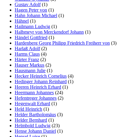
Gustav Adolf
(1)
Hagen Peter von
(1)
Hahn Johann Michael
(1)
Hähnel
(1)
Hailmann Ludwig
(1)
Halbmeyr von Merckendorf Johann
(1)
Händel Gottfried
(1)
Hardenberg Georg Philipp Friedrich Freiherr von
(3)
Harlaß Adolf
(2)
Harms Claus
(4)
Härter Franz
(2)
Hauser Markus
(2)
Hausmann Julie
(1)
Hecker Heinrich Cornelius
(4)
Hedinger Johann Reinhard
(1)
Heeren Heinrich Erhard
(1)
Heermann Johannes
(24)
Hefentreger Johannes
(2)
Hegenwalt Erhard
(1)
Held Heinrich
(1)
Helder Bartholomäus
(3)
Helder Bernhard
(1)
Helmbold Ludwig
(23)
Hense Johann Daniel
(1)
Hensel Luise
(1)