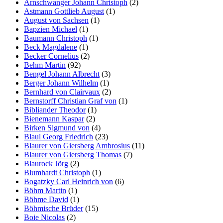
Arnschwanger Johann Christoph
(2)
Astmann Gottlieb August
(1)
August von Sachsen
(1)
Bapzien Michael
(1)
Baumann Christoph
(1)
Beck Magdalene
(1)
Becker Cornelius
(2)
Behm Martin
(92)
Bengel Johann Albrecht
(3)
Berger Johann Wilhelm
(1)
Bernhard von Clairvaux
(2)
Bernstorff Christian Graf von
(1)
Bibliander Theodor
(1)
Bienemann Kaspar
(2)
Birken Sigmund von
(4)
Blaul Georg Friedrich
(23)
Blaurer von Giersberg Ambrosius
(11)
Blaurer von Giersberg Thomas
(7)
Blaurock Jörg
(2)
Blumhardt Christoph
(1)
Bogatzky Carl Heinrich von
(6)
Böhm Martin
(1)
Böhme David
(1)
Böhmische Brüder
(15)
Boie Nicolas
(2)