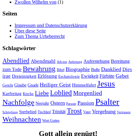
Zwollen Wilhelm von
(1)
Seiten
Impressum und Datenschutzerklärung
Über diese Seite
Zum Thema Urheberrecht
Schlagwörter
Abendlied
Abendmahl
Bereitung
Auferstehung
Advent
Anbetung
Bewahrung
Biographie
Danklied
zum Tode
Dies
Buße
Bibel
Gebet
irae
Erlösung
Ewigkeit
Fürbitte
Dreieinigkeit
Eschatologie
Jesus
Heiliger Geist
Himmelfahrt
Glaube
Gnade
Gericht
Loblied
Liebe
Morgenlied
Karfreitag
Kirche
Psalter
Nachfolge
Ostern
Passion
Neujahr
Parusie
Trost
Vergebung
Trinität
Sterbelied
Tischlied
Vater
Vertrauen
Schöpfung
Weihnachten
Wort Gottes
Gott allein genügt!