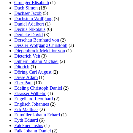
Cruciger Elisabeth
(1)
Dach Simon
(18)
Dachser Jacob
(5)
Dachstein Wolfgang
(3)
Daniel Adalbert
(1)
Decius Nikolaus
(6)
Denicke David
(3)
Derschau Bernhard von
(2)
Dessler Wolfgang Christoph
(3)
Diepenbrock Melchior von
(1)
Dieterich Veit
(3)
Dilherr Johann Michael
(2)
Diterich
(1)
Döring Carl August
(2)
Drese Adam
(1)
Eber Paul
(10)
Edeling Christoph Daniel
(2)
Elsässer Wilhelm
(1)
Engelhard Leonhard
(2)
Englisch Johannes
(2)
Erb Matthias
(2)
Ettmüller Johann Erhard
(1)
Eyth Eduard
(6)
Falckner Justus
(1)
Falk Johann Daniel
(2)