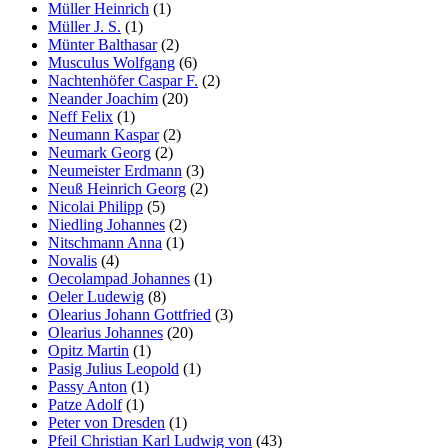
Müller Heinrich
(1)
Müller J. S.
(1)
Münter Balthasar
(2)
Musculus Wolfgang
(6)
Nachtenhöfer Caspar F.
(2)
Neander Joachim
(20)
Neff Felix
(1)
Neumann Kaspar
(2)
Neumark Georg
(2)
Neumeister Erdmann
(3)
Neuß Heinrich Georg
(2)
Nicolai Philipp
(5)
Niedling Johannes
(2)
Nitschmann Anna
(1)
Novalis
(4)
Oecolampad Johannes
(1)
Oeler Ludewig
(8)
Olearius Johann Gottfried
(3)
Olearius Johannes
(20)
Opitz Martin
(1)
Pasig Julius Leopold
(1)
Passy Anton
(1)
Patze Adolf
(1)
Peter von Dresden
(1)
Pfeil Christian Karl Ludwig von
(43)