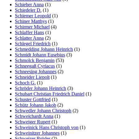
Schieber Anna
(1)
Schiedeler D.
(1)
Schiemer Leopold
(1)
Schiner Matthys
(1)
Schirmer Michael
(4)
Schlaffer Hans
(1)
Schlatter Anna
(2)
Schlegel Friedrich
(1)
Schmedding Johann Heinrich
(1)
Schmidt Johann Eusebius
(3)
Schmolck Benjamin
(53)
Schneegaß Cyriacus
(1)
Schneesing Johannes
(2)
Schneider Liepolt
(1)
Schoch G.
(1)
Schröder Johann Heinrich
(3)
Schubart Christian Friedrich Daniel
(1)
Schuster Gottfried
(1)
Schütz Johann Jakob
(2)
Schwedler Johann Christoph
(2)
Schweichardt Anna
(1)
Schweiger Rupert
(1)
Schweinick Hans Christoph von
(1)
Schweinitzer Johannes
(1)
Schweizer Brüder
(2)