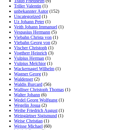
Traub Friedhelm
(9)
Triller Valentin
(1)
unbekannter Autor
(152)
Uncategorized
(1)
Uz Johann Peter
(1)
Veith Johann Immanuel
(1)
Vespasius Hermann
(5)
Viebahn Christa von
(1)
Viebahn Georg von
(2)
Vischer Christoph
(1)
Vogtherr Heinrich
(3)
Vulpius Herman
(1)
Vulpius Melchior
(1)
Wackernagel Wilhelm
(1)
Wagner Georg
(1)
Waldenser
(2)
Waldis Burcard
(56)
Walliser Christoph Thomas
(1)
Walter Johann
(6)
Wedel Georg Wolfgang
(1)
Wegelin Josua
(2)
Weihe Friedrich August
(1)
Weingärtner Sigismund
(1)
Weise Christian
(1)
Weisse Michael
(60)