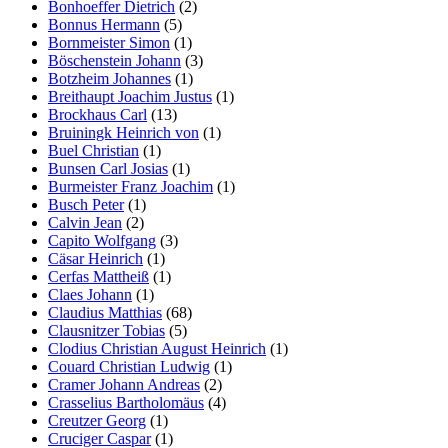
Bonhoeffer Dietrich
(2)
Bonnus Hermann
(5)
Bornmeister Simon
(1)
Böschenstein Johann
(3)
Botzheim Johannes
(1)
Breithaupt Joachim Justus
(1)
Brockhaus Carl
(13)
Bruiningk Heinrich von
(1)
Buel Christian
(1)
Bunsen Carl Josias
(1)
Burmeister Franz Joachim
(1)
Busch Peter
(1)
Calvin Jean
(2)
Capito Wolfgang
(3)
Cäsar Heinrich
(1)
Cerfas Mattheiß
(1)
Claes Johann
(1)
Claudius Matthias
(68)
Clausnitzer Tobias
(5)
Clodius Christian August Heinrich
(1)
Couard Christian Ludwig
(1)
Cramer Johann Andreas
(2)
Crasselius Bartholomäus
(4)
Creutzer Georg
(1)
Cruciger Caspar
(1)