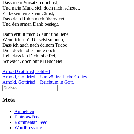
Dass mein Vorsatz redlich ist,
Und mein Mund sich doch nicht scheuet,
Zu bekennen als ein Christ,
Dass dein Ruhm mich überwiegt,
Und den armen Dank besiegt.
Dann erfüllt mich Glaub‘ und liebe,
Wenn ich seh‘, Du seist so hoch,
Dass ich auch nach deinem Triebe
Dich doch höher finde noch.
Heil, dass ich Dich lobe frei,
Schwach, doch ohne Heuchelei!
Arnold Gottfried
Loblied
Beitragsnavigation
Arnold, Gottfried – Um völlige Liebe Gottes.
Arnold, Gottfried – Reichtum in Gott.
Meta
Anmelden
Eintrags-Feed
Kommentar-Feed
WordPress.org