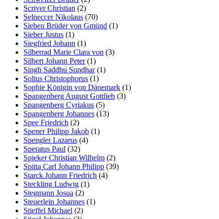
Scriver Christian
(2)
Selneccer Nikolaus
(70)
Sieben Brüder von Gmünd
(1)
Sieber Justus
(1)
Siegfried Johann
(1)
Silberrad Marie Clara von
(3)
Silbert Johann Peter
(1)
Singh Saddhu Sundhar
(1)
Solius Christophorus
(1)
Sophie Königin von Dänemark
(1)
Spangenberg August Gottlieb
(3)
Spangenberg Cyriakus
(5)
Spangenberg Johannes
(13)
Spee Friedrich
(2)
Spener Philipp Jakob
(1)
Spengler Lazarus
(4)
Speratus Paul
(32)
Spieker Christian Wilhelm
(2)
Spitta Carl Johann Philipp
(39)
Starck Johann Friedrich
(4)
Steckling Ludwig
(1)
Stegmann Josua
(2)
Steuerlein Johannes
(1)
Stieffel Michael
(2)