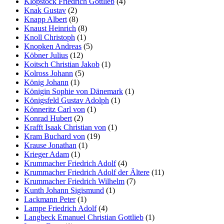
Klopstock Friedrich Gottlieb
(4)
Knak Gustav
(2)
Knapp Albert
(8)
Knaust Heinrich
(8)
Knoll Christoph
(1)
Knopken Andreas
(5)
Köbner Julius
(12)
Koitsch Christian Jakob
(1)
Kolross Johann
(5)
König Johann
(1)
Königin Sophie von Dänemark
(1)
Königsfeld Gustav Adolph
(1)
Könneritz Carl von
(1)
Konrad Hubert
(2)
Krafft Isaak Christian von
(1)
Kram Buchard von
(19)
Krause Jonathan
(1)
Krieger Adam
(1)
Krummacher Friedrich Adolf
(4)
Krummacher Friedrich Adolf der Ältere
(11)
Krummacher Friedrich Wilhelm
(7)
Kunth Johann Sigismund
(1)
Lackmann Peter
(1)
Lampe Friedrich Adolf
(4)
Langbeck Emanuel Christian Gottlieb
(1)