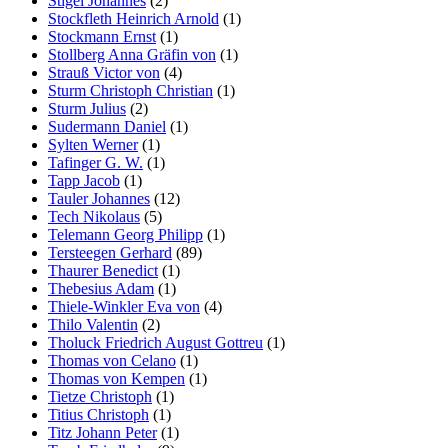
Stigel Johannes
(2)
Stockfleth Heinrich Arnold
(1)
Stockmann Ernst
(1)
Stollberg Anna Gräfin von
(1)
Strauß Victor von
(4)
Sturm Christoph Christian
(1)
Sturm Julius
(2)
Sudermann Daniel
(1)
Sylten Werner
(1)
Tafinger G. W.
(1)
Tapp Jacob
(1)
Tauler Johannes
(12)
Tech Nikolaus
(5)
Telemann Georg Philipp
(1)
Tersteegen Gerhard
(89)
Thaurer Benedict
(1)
Thebesius Adam
(1)
Thiele-Winkler Eva von
(4)
Thilo Valentin
(2)
Tholuck Friedrich August Gottreu
(1)
Thomas von Celano
(1)
Thomas von Kempen
(1)
Tietze Christoph
(1)
Titius Christoph
(1)
Titz Johann Peter
(1)