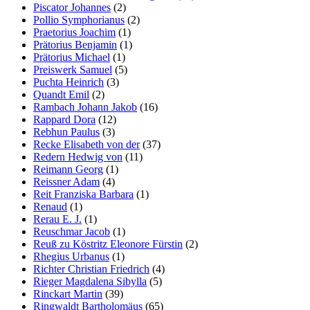
Piscator Johannes
(2)
Pollio Symphorianus
(2)
Praetorius Joachim
(1)
Prätorius Benjamin
(1)
Prätorius Michael
(1)
Preiswerk Samuel
(5)
Puchta Heinrich
(3)
Quandt Emil
(2)
Rambach Johann Jakob
(16)
Rappard Dora
(12)
Rebhun Paulus
(3)
Recke Elisabeth von der
(37)
Redern Hedwig von
(11)
Reimann Georg
(1)
Reissner Adam
(4)
Reit Franziska Barbara
(1)
Renaud
(1)
Rerau E. J.
(1)
Reuschmar Jacob
(1)
Reuß zu Köstritz Eleonore Fürstin
(2)
Rhegius Urbanus
(1)
Richter Christian Friedrich
(4)
Rieger Magdalena Sibylla
(5)
Rinckart Martin
(39)
Ringwaldt Bartholomäus
(65)