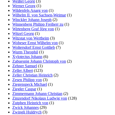
Weißel Georg
(3)
Werner Georg
(1)
Wildenfels Anarg von
(1)
Wilhelm II. von Sachsen-Weimar
(1)
Winckler Johann Joseph
(2)
Winnenberg Philipp Freiherr zu
(1)
Wirtenberg Graf Jörg von
(1)
Witzel Georg
(1)
Witzstat von Wertheim
(3)
Wobeser Ernst Wilhelm von
(1)
Woltersdorf Ernst Gottlieb
(7)
Wurm Theophil
(1)
Xylotectus Johann
(6)
Zabuesnig Johann Christoph von
(2)
Zehner Samuel
(1)
Zeller Albert
(123)
Zeller Christian Heinrich
(2)
Zesen Philipp von
(3)
Ziegenspeck Michael
(1)
Ziegler Caspar
(1)
Zimmermann Johann Christian
(2)
Zinzendorf Nikolaus Ludwig von
(128)
Zutphen Heinrich von
(1)
Zwick Johannes
(29)
Zwingli Huldrych
(3)