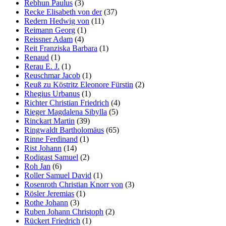
Rebhun Paulus
(3)
Recke Elisabeth von der
(37)
Redern Hedwig von
(11)
Reimann Georg
(1)
Reissner Adam
(4)
Reit Franziska Barbara
(1)
Renaud
(1)
Rerau E. J.
(1)
Reuschmar Jacob
(1)
Reuß zu Köstritz Eleonore Fürstin
(2)
Rhegius Urbanus
(1)
Richter Christian Friedrich
(4)
Rieger Magdalena Sibylla
(5)
Rinckart Martin
(39)
Ringwaldt Bartholomäus
(65)
Rinne Ferdinand
(1)
Rist Johann
(14)
Rodigast Samuel
(2)
Roh Jan
(6)
Roller Samuel David
(1)
Rosenroth Christian Knorr von
(3)
Rösler Jeremias
(1)
Rothe Johann
(3)
Ruben Johann Christoph
(2)
Rückert Friedrich
(1)