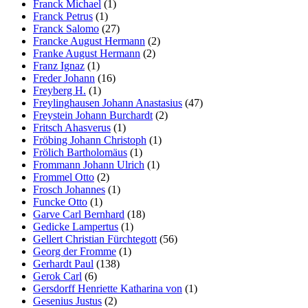
Franck Michael
(1)
Franck Petrus
(1)
Franck Salomo
(27)
Francke August Hermann
(2)
Franke August Hermann
(2)
Franz Ignaz
(1)
Freder Johann
(16)
Freyberg H.
(1)
Freylinghausen Johann Anastasius
(47)
Freystein Johann Burchardt
(2)
Fritsch Ahasverus
(1)
Fröbing Johann Christoph
(1)
Frölich Bartholomäus
(1)
Frommann Johann Ulrich
(1)
Frommel Otto
(2)
Frosch Johannes
(1)
Funcke Otto
(1)
Garve Carl Bernhard
(18)
Gedicke Lampertus
(1)
Gellert Christian Fürchtegott
(56)
Georg der Fromme
(1)
Gerhardt Paul
(138)
Gerok Carl
(6)
Gersdorff Henriette Katharina von
(1)
Gesenius Justus
(2)