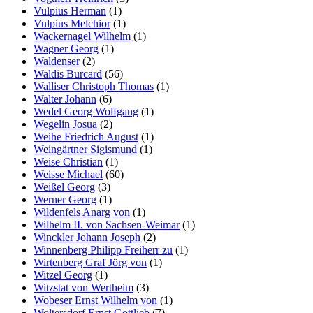
Vulpius Herman
(1)
Vulpius Melchior
(1)
Wackernagel Wilhelm
(1)
Wagner Georg
(1)
Waldenser
(2)
Waldis Burcard
(56)
Walliser Christoph Thomas
(1)
Walter Johann
(6)
Wedel Georg Wolfgang
(1)
Wegelin Josua
(2)
Weihe Friedrich August
(1)
Weingärtner Sigismund
(1)
Weise Christian
(1)
Weisse Michael
(60)
Weißel Georg
(3)
Werner Georg
(1)
Wildenfels Anarg von
(1)
Wilhelm II. von Sachsen-Weimar
(1)
Winckler Johann Joseph
(2)
Winnenberg Philipp Freiherr zu
(1)
Wirtenberg Graf Jörg von
(1)
Witzel Georg
(1)
Witzstat von Wertheim
(3)
Wobeser Ernst Wilhelm von
(1)
Woltersdorf Ernst Gottlieb
(7)