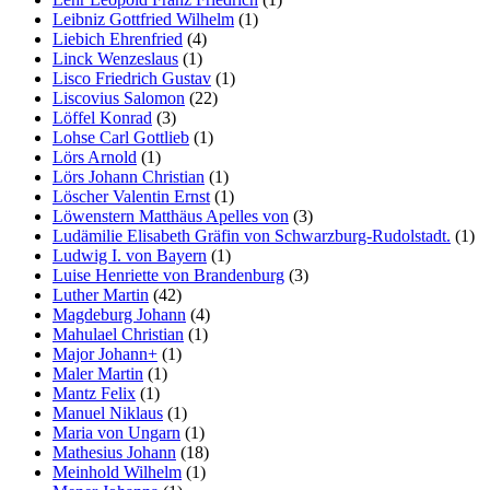
Leibniz Gottfried Wilhelm
(1)
Liebich Ehrenfried
(4)
Linck Wenzeslaus
(1)
Lisco Friedrich Gustav
(1)
Liscovius Salomon
(22)
Löffel Konrad
(3)
Lohse Carl Gottlieb
(1)
Lörs Arnold
(1)
Lörs Johann Christian
(1)
Löscher Valentin Ernst
(1)
Löwenstern Matthäus Apelles von
(3)
Ludämilie Elisabeth Gräfin von Schwarzburg-Rudolstadt.
(1)
Ludwig I. von Bayern
(1)
Luise Henriette von Brandenburg
(3)
Luther Martin
(42)
Magdeburg Johann
(4)
Mahulael Christian
(1)
Major Johann+
(1)
Maler Martin
(1)
Mantz Felix
(1)
Manuel Niklaus
(1)
Maria von Ungarn
(1)
Mathesius Johann
(18)
Meinhold Wilhelm
(1)