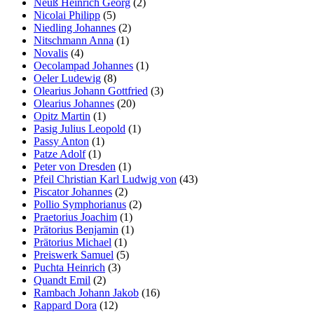
Neuß Heinrich Georg
(2)
Nicolai Philipp
(5)
Niedling Johannes
(2)
Nitschmann Anna
(1)
Novalis
(4)
Oecolampad Johannes
(1)
Oeler Ludewig
(8)
Olearius Johann Gottfried
(3)
Olearius Johannes
(20)
Opitz Martin
(1)
Pasig Julius Leopold
(1)
Passy Anton
(1)
Patze Adolf
(1)
Peter von Dresden
(1)
Pfeil Christian Karl Ludwig von
(43)
Piscator Johannes
(2)
Pollio Symphorianus
(2)
Praetorius Joachim
(1)
Prätorius Benjamin
(1)
Prätorius Michael
(1)
Preiswerk Samuel
(5)
Puchta Heinrich
(3)
Quandt Emil
(2)
Rambach Johann Jakob
(16)
Rappard Dora
(12)