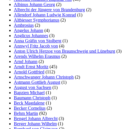
Albinus Johann Georg
(2)
Albrecht der Jüngere von Brandenburg
(2)
Allendorf Johann Ludwig Konrad
(1)
Altbiesser Symphorianus
(2)
Ambrosius
(2)
Angelus Johann
(4)
Anglicus Johannes
(3)
Anna Gräfin von Stolberg
(1)
Annwyl Fritz Jacob von
(4)
Anton Ulrich Herzog von Braunschweig und Lüneburg
(3)
Arends Wilhelm Erasmus
(2)
Arnd Johann
(2)
Arndt Ernst Moritz
(45)
Arnold Gottfried
(112)
Arnschwanger Johann Christoph
(2)
Astmann Gottlieb August
(1)
August von Sachsen
(1)
Bapzien Michael
(1)
Baumann Christoph
(1)
Beck Magdalene
(1)
Becker Cornelius
(2)
Behm Martin
(92)
Bengel Johann Albrecht
(3)
Berger Johann Wilhelm
(1)
Bernhard von Clairvaux
(2)