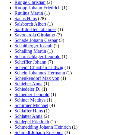
Runge Christian
(2)
Ruopp Johann Friedrich
(1)
Rutilius Martin
(1)
Sachs Hans
(28)
Salsborch Albert
(1)
Sanffdorffer Johannes
(1)
Savonarola Girolamo
(7)
Schade Johann Caspar
(3)
Schaitberger Joseph
(2)
Schalling Martin
(1)
Scharnschlager Leupold
(1)
Scheffler Johann
(7)
Scheidt Christian Ludwig
(1)
Schein Johannes Hermann
(1)
Schenkendorf Max von
(1)
Schieber Anna
(1)
Schiedeler D.
(1)
Schiemer Leopold
(1)
Schiner Matthys
(1)
Schirmer Michael
(4)
Schlaffer Hans
(1)
Schlatter Anna
(2)
Schlegel Friedrich
(1)
Schmedding Johann Heinrich
(1)
Schmidt Johann Eusebius
(3)