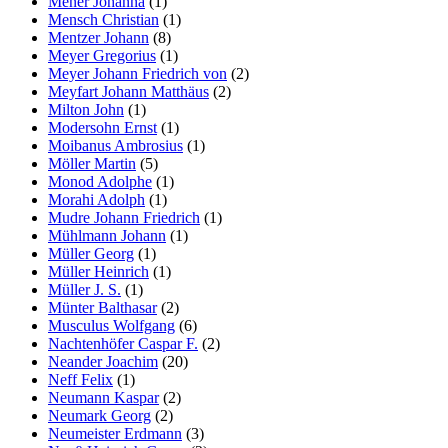
Mener Johanna
(1)
Mensch Christian
(1)
Mentzer Johann
(8)
Meyer Gregorius
(1)
Meyer Johann Friedrich von
(2)
Meyfart Johann Matthäus
(2)
Milton John
(1)
Modersohn Ernst
(1)
Moibanus Ambrosius
(1)
Möller Martin
(5)
Monod Adolphe
(1)
Morahi Adolph
(1)
Mudre Johann Friedrich
(1)
Mühlmann Johann
(1)
Müller Georg
(1)
Müller Heinrich
(1)
Müller J. S.
(1)
Münter Balthasar
(2)
Musculus Wolfgang
(6)
Nachtenhöfer Caspar F.
(2)
Neander Joachim
(20)
Neff Felix
(1)
Neumann Kaspar
(2)
Neumark Georg
(2)
Neumeister Erdmann
(3)