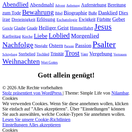
Abendlied
Abendmahl
Bereitung
Auferstehung
Advent
Anbetung
Bewahrung
Biographie
Danklied
zum Tode
Dies
Buße
Bibel
Gebet
irae
Erlösung
Ewigkeit
Fürbitte
Dreieinigkeit
Eschatologie
Jesus
Heiliger Geist
Himmelfahrt
Glaube
Gnade
Gericht
Loblied
Liebe
Morgenlied
Karfreitag
Kirche
Psalter
Nachfolge
Ostern
Passion
Neujahr
Parusie
Trost
Vergebung
Trinität
Sterbelied
Tischlied
Vater
Vertrauen
Schöpfung
Weihnachten
Wort Gottes
Gott allein genügt!
© 2026 Alle Rechte vorbehalten
Stolz präsentiert von WordPress
|
Theme: Simple Life von
Nilambar
.
Cookies
Wir verwenden Cookies. Wenn Sie diese annehmen wollen, klicken
Sie einfach auf "Alles akzeptieren". Über "Einstellungen" können
Sie auch auswählen, welche Cookie-Typen Sie annehmen wollen.
Lesen Sie unsere Cookie-Richtlinien
Einstellungen
Alles akzeptieren
Cookies