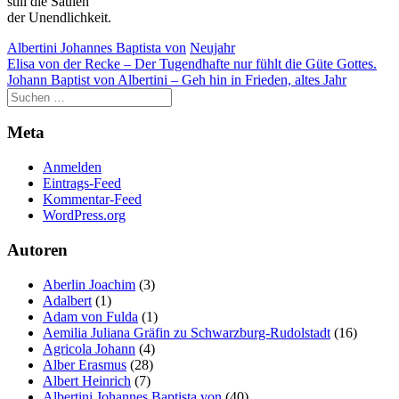
still die Säulen
der Unendlichkeit.
Albertini Johannes Baptista von
Neujahr
Beitragsnavigation
Elisa von der Recke – Der Tugendhafte nur fühlt die Güte Gottes.
Johann Baptist von Albertini – Geh hin in Frieden, altes Jahr
Meta
Anmelden
Eintrags-Feed
Kommentar-Feed
WordPress.org
Autoren
Aberlin Joachim
(3)
Adalbert
(1)
Adam von Fulda
(1)
Aemilia Juliana Gräfin zu Schwarzburg-Rudolstadt
(16)
Agricola Johann
(4)
Alber Erasmus
(28)
Albert Heinrich
(7)
Albertini Johannes Baptista von
(40)