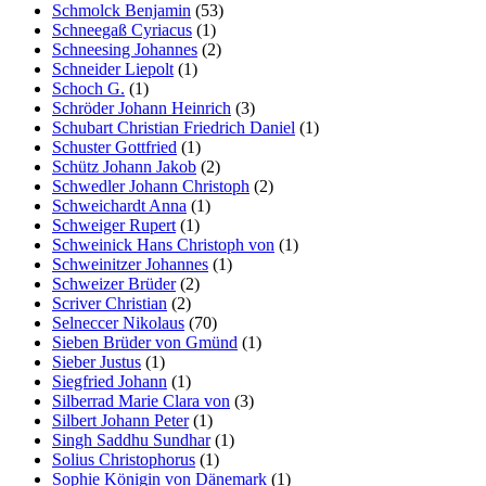
Schmolck Benjamin
(53)
Schneegaß Cyriacus
(1)
Schneesing Johannes
(2)
Schneider Liepolt
(1)
Schoch G.
(1)
Schröder Johann Heinrich
(3)
Schubart Christian Friedrich Daniel
(1)
Schuster Gottfried
(1)
Schütz Johann Jakob
(2)
Schwedler Johann Christoph
(2)
Schweichardt Anna
(1)
Schweiger Rupert
(1)
Schweinick Hans Christoph von
(1)
Schweinitzer Johannes
(1)
Schweizer Brüder
(2)
Scriver Christian
(2)
Selneccer Nikolaus
(70)
Sieben Brüder von Gmünd
(1)
Sieber Justus
(1)
Siegfried Johann
(1)
Silberrad Marie Clara von
(3)
Silbert Johann Peter
(1)
Singh Saddhu Sundhar
(1)
Solius Christophorus
(1)
Sophie Königin von Dänemark
(1)