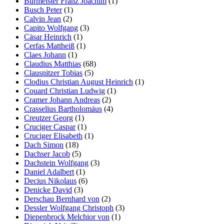
Burmeister Franz Joachim
(1)
Busch Peter
(1)
Calvin Jean
(2)
Capito Wolfgang
(3)
Cäsar Heinrich
(1)
Cerfas Mattheiß
(1)
Claes Johann
(1)
Claudius Matthias
(68)
Clausnitzer Tobias
(5)
Clodius Christian August Heinrich
(1)
Couard Christian Ludwig
(1)
Cramer Johann Andreas
(2)
Crasselius Bartholomäus
(4)
Creutzer Georg
(1)
Cruciger Caspar
(1)
Cruciger Elisabeth
(1)
Dach Simon
(18)
Dachser Jacob
(5)
Dachstein Wolfgang
(3)
Daniel Adalbert
(1)
Decius Nikolaus
(6)
Denicke David
(3)
Derschau Bernhard von
(2)
Dessler Wolfgang Christoph
(3)
Diepenbrock Melchior von
(1)