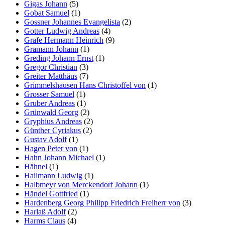
Gigas Johann
(5)
Gobat Samuel
(1)
Gossner Johannes Evangelista
(2)
Gotter Ludwig Andreas
(4)
Grafe Hermann Heinrich
(9)
Gramann Johann
(1)
Greding Johann Ernst
(1)
Gregor Christian
(3)
Greiter Matthäus
(7)
Grimmelshausen Hans Christoffel von
(1)
Grosser Samuel
(1)
Gruber Andreas
(1)
Grünwald Georg
(2)
Gryphius Andreas
(2)
Günther Cyriakus
(2)
Gustav Adolf
(1)
Hagen Peter von
(1)
Hahn Johann Michael
(1)
Hähnel
(1)
Hailmann Ludwig
(1)
Halbmeyr von Merckendorf Johann
(1)
Händel Gottfried
(1)
Hardenberg Georg Philipp Friedrich Freiherr von
(3)
Harlaß Adolf
(2)
Harms Claus
(4)