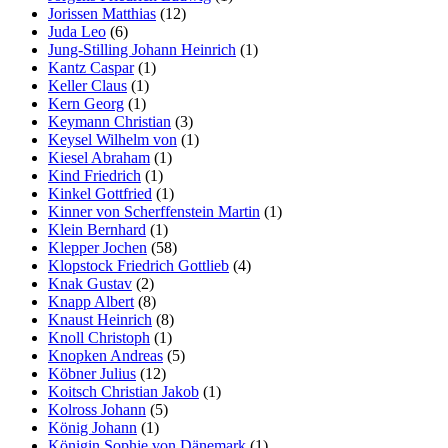
Jorissen Matthias
(12)
Juda Leo
(6)
Jung-Stilling Johann Heinrich
(1)
Kantz Caspar
(1)
Keller Claus
(1)
Kern Georg
(1)
Keymann Christian
(3)
Keysel Wilhelm von
(1)
Kiesel Abraham
(1)
Kind Friedrich
(1)
Kinkel Gottfried
(1)
Kinner von Scherffenstein Martin
(1)
Klein Bernhard
(1)
Klepper Jochen
(58)
Klopstock Friedrich Gottlieb
(4)
Knak Gustav
(2)
Knapp Albert
(8)
Knaust Heinrich
(8)
Knoll Christoph
(1)
Knopken Andreas
(5)
Köbner Julius
(12)
Koitsch Christian Jakob
(1)
Kolross Johann
(5)
König Johann
(1)
Königin Sophie von Dänemark
(1)