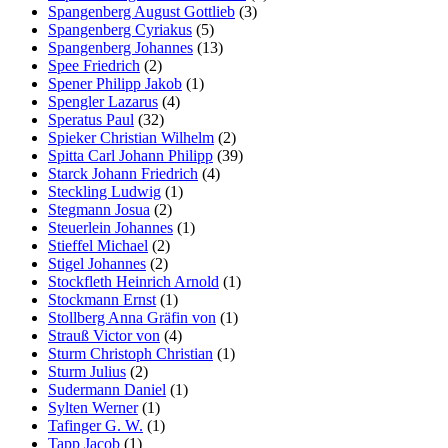
Spangenberg August Gottlieb
(3)
Spangenberg Cyriakus
(5)
Spangenberg Johannes
(13)
Spee Friedrich
(2)
Spener Philipp Jakob
(1)
Spengler Lazarus
(4)
Speratus Paul
(32)
Spieker Christian Wilhelm
(2)
Spitta Carl Johann Philipp
(39)
Starck Johann Friedrich
(4)
Steckling Ludwig
(1)
Stegmann Josua
(2)
Steuerlein Johannes
(1)
Stieffel Michael
(2)
Stigel Johannes
(2)
Stockfleth Heinrich Arnold
(1)
Stockmann Ernst
(1)
Stollberg Anna Gräfin von
(1)
Strauß Victor von
(4)
Sturm Christoph Christian
(1)
Sturm Julius
(2)
Sudermann Daniel
(1)
Sylten Werner
(1)
Tafinger G. W.
(1)
Tapp Jacob
(1)