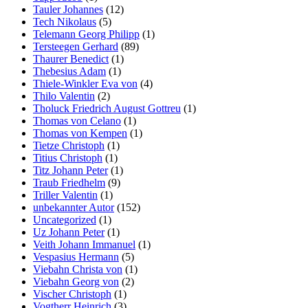
Tauler Johannes
(12)
Tech Nikolaus
(5)
Telemann Georg Philipp
(1)
Tersteegen Gerhard
(89)
Thaurer Benedict
(1)
Thebesius Adam
(1)
Thiele-Winkler Eva von
(4)
Thilo Valentin
(2)
Tholuck Friedrich August Gottreu
(1)
Thomas von Celano
(1)
Thomas von Kempen
(1)
Tietze Christoph
(1)
Titius Christoph
(1)
Titz Johann Peter
(1)
Traub Friedhelm
(9)
Triller Valentin
(1)
unbekannter Autor
(152)
Uncategorized
(1)
Uz Johann Peter
(1)
Veith Johann Immanuel
(1)
Vespasius Hermann
(5)
Viebahn Christa von
(1)
Viebahn Georg von
(2)
Vischer Christoph
(1)
Vogtherr Heinrich
(3)