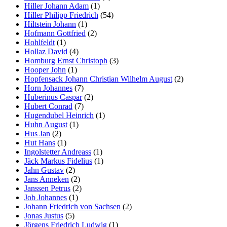
Hiller Johann Adam
(1)
Hiller Philipp Friedrich
(54)
Hiltstein Johann
(1)
Hofmann Gottfried
(2)
Hohlfeldt
(1)
Hollaz David
(4)
Homburg Ernst Christoph
(3)
Hooper John
(1)
Hopfensack Johann Christian Wilhelm August
(2)
Horn Johannes
(7)
Huberinus Caspar
(2)
Hubert Conrad
(7)
Hugendubel Heinrich
(1)
Huhn August
(1)
Hus Jan
(2)
Hut Hans
(1)
Ingolstetter Andreass
(1)
Jäck Markus Fidelius
(1)
Jahn Gustav
(2)
Jans Anneken
(2)
Janssen Petrus
(2)
Job Johannes
(1)
Johann Friedrich von Sachsen
(2)
Jonas Justus
(5)
Jörgens Friedrich Ludwig
(1)