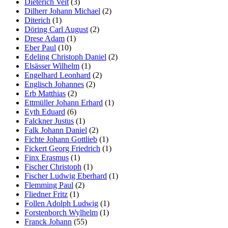
Dieterich Veit
(3)
Dilherr Johann Michael
(2)
Diterich
(1)
Döring Carl August
(2)
Drese Adam
(1)
Eber Paul
(10)
Edeling Christoph Daniel
(2)
Elsässer Wilhelm
(1)
Engelhard Leonhard
(2)
Englisch Johannes
(2)
Erb Matthias
(2)
Ettmüller Johann Erhard
(1)
Eyth Eduard
(6)
Falckner Justus
(1)
Falk Johann Daniel
(2)
Fichte Johann Gottlieb
(1)
Fickert Georg Friedrich
(1)
Finx Erasmus
(1)
Fischer Christoph
(1)
Fischer Ludwig Eberhard
(1)
Flemming Paul
(2)
Fliedner Fritz
(1)
Follen Adolph Ludwig
(1)
Forstenborch Wylhelm
(1)
Franck Johann
(55)