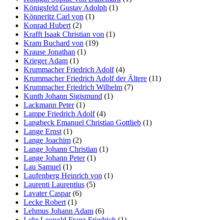
Königsfeld Gustav Adolph
(1)
Könneritz Carl von
(1)
Konrad Hubert
(2)
Krafft Isaak Christian von
(1)
Kram Buchard von
(19)
Krause Jonathan
(1)
Krieger Adam
(1)
Krummacher Friedrich Adolf
(4)
Krummacher Friedrich Adolf der Ältere
(11)
Krummacher Friedrich Wilhelm
(7)
Kunth Johann Sigismund
(1)
Lackmann Peter
(1)
Lampe Friedrich Adolf
(4)
Langbeck Emanuel Christian Gottlieb
(1)
Lange Ernst
(1)
Lange Joachim
(2)
Lange Johann Christian
(1)
Lange Johann Peter
(1)
Lau Samuel
(1)
Laufenberg Heinrich von
(1)
Laurenti Laurentius
(5)
Lavater Caspar
(6)
Lecke Robert
(1)
Lehmus Johann Adam
(6)
Lehr Leopold Franz Friedrich
(1)