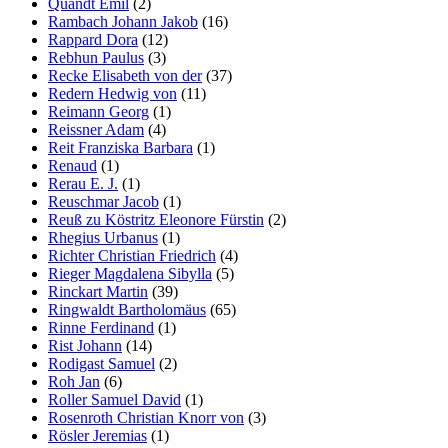
Quandt Emil
(2)
Rambach Johann Jakob
(16)
Rappard Dora
(12)
Rebhun Paulus
(3)
Recke Elisabeth von der
(37)
Redern Hedwig von
(11)
Reimann Georg
(1)
Reissner Adam
(4)
Reit Franziska Barbara
(1)
Renaud
(1)
Rerau E. J.
(1)
Reuschmar Jacob
(1)
Reuß zu Köstritz Eleonore Fürstin
(2)
Rhegius Urbanus
(1)
Richter Christian Friedrich
(4)
Rieger Magdalena Sibylla
(5)
Rinckart Martin
(39)
Ringwaldt Bartholomäus
(65)
Rinne Ferdinand
(1)
Rist Johann
(14)
Rodigast Samuel
(2)
Roh Jan
(6)
Roller Samuel David
(1)
Rosenroth Christian Knorr von
(3)
Rösler Jeremias
(1)