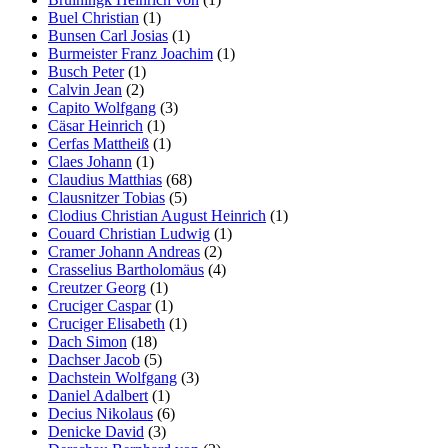
Buel Christian
(1)
Bunsen Carl Josias
(1)
Burmeister Franz Joachim
(1)
Busch Peter
(1)
Calvin Jean
(2)
Capito Wolfgang
(3)
Cäsar Heinrich
(1)
Cerfas Mattheiß
(1)
Claes Johann
(1)
Claudius Matthias
(68)
Clausnitzer Tobias
(5)
Clodius Christian August Heinrich
(1)
Couard Christian Ludwig
(1)
Cramer Johann Andreas
(2)
Crasselius Bartholomäus
(4)
Creutzer Georg
(1)
Cruciger Caspar
(1)
Cruciger Elisabeth
(1)
Dach Simon
(18)
Dachser Jacob
(5)
Dachstein Wolfgang
(3)
Daniel Adalbert
(1)
Decius Nikolaus
(6)
Denicke David
(3)