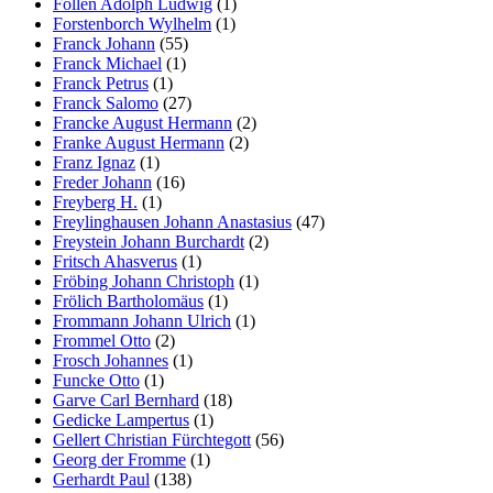
Follen Adolph Ludwig
(1)
Forstenborch Wylhelm
(1)
Franck Johann
(55)
Franck Michael
(1)
Franck Petrus
(1)
Franck Salomo
(27)
Francke August Hermann
(2)
Franke August Hermann
(2)
Franz Ignaz
(1)
Freder Johann
(16)
Freyberg H.
(1)
Freylinghausen Johann Anastasius
(47)
Freystein Johann Burchardt
(2)
Fritsch Ahasverus
(1)
Fröbing Johann Christoph
(1)
Frölich Bartholomäus
(1)
Frommann Johann Ulrich
(1)
Frommel Otto
(2)
Frosch Johannes
(1)
Funcke Otto
(1)
Garve Carl Bernhard
(18)
Gedicke Lampertus
(1)
Gellert Christian Fürchtegott
(56)
Georg der Fromme
(1)
Gerhardt Paul
(138)