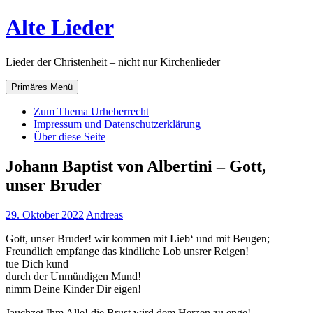
Zum
Alte Lieder
Inhalt
springen
Lieder der Christenheit – nicht nur Kirchenlieder
Primäres Menü
Zum Thema Urheberrecht
Impressum und Datenschutzerklärung
Über diese Seite
Johann Baptist von Albertini – Gott,
unser Bruder
29. Oktober 2022
Andreas
Gott, unser Bruder! wir kommen mit Lieb‘ und mit Beugen;
Freundlich empfange das kindliche Lob unsrer Reigen!
tue Dich kund
durch der Unmündigen Mund!
nimm Deine Kinder Dir eigen!
Jauchzet Ihm Alle! die Brust wird dem Herzen zu enge!