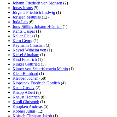
Johann Friedrich von Sachsen
(2)
Jonas Justus
(5)
Jörgens Friedrich Ludwig
(1)
Jorissen Matthias
(12)
Juda Leo
(6)
Jung-Stilling Johann Heinrich
(1)
Kantz Caspar
(1)
Keller Claus
(1)
Kern Georg
(1)
Keymann Christian
(3)
Keysel Wilhelm von
(1)
Kiesel Abraham
(1)
Kind Friedrich
(1)
Kinkel Gottfried
(1)
Kinner von Scherffenstein Martin
(1)
Klein Bernhard
(1)
Klepper Jochen
(58)
Klopstock Friedrich Gottlieb
(4)
Knak Gustav
(2)
Knapp Albert
(8)
Knaust Heinrich
(8)
Knoll Christoph
(1)
Knopken Andreas
(5)
Köbner Julius
(12)
Koitsch Christian Jakob
(1)