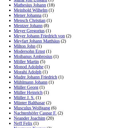
Mathesius Johann
(18)
Meinhold Wilhelm
(1)
Mener Johanna
(1)
Mensch Christian
(1)
Mentzer Johann
(8)
Meyer Gregorius
(1)
Meyer Johann Friedrich von
(2)
Meyfart Johann Matthäus
(2)
Milton John
(1)
Modersohn Ernst
(1)
Moibanus Ambrosius
(1)
Möller Martin
(5)
Monod Adolphe
(1)
Morahi Adolph
(1)
Mudre Johann Friedrich
(1)
Mühlmann Johann
(1)
Müller Georg
(1)
Müller Heinrich
(1)
Müller J. S.
(1)
Münter Balthasar
(2)
Musculus Wolfgang
(6)
Nachtenhöfer Caspar F.
(2)
Neander Joachim
(20)
Neff Felix
(1)