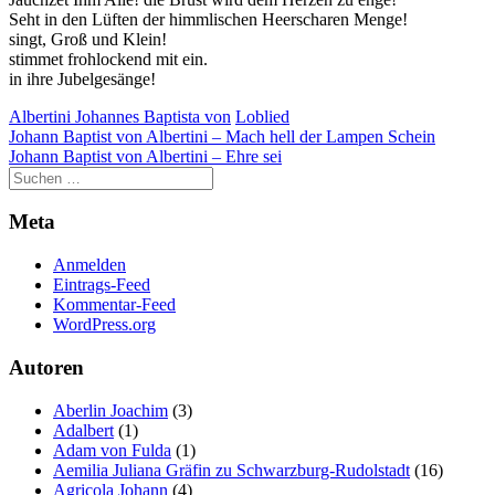
Seht in den Lüften der himmlischen Heerscharen Menge!
singt, Groß und Klein!
stimmet frohlockend mit ein.
in ihre Jubelgesänge!
Albertini Johannes Baptista von
Loblied
Beitragsnavigation
Johann Baptist von Albertini – Mach hell der Lampen Schein
Johann Baptist von Albertini – Ehre sei
Meta
Anmelden
Eintrags-Feed
Kommentar-Feed
WordPress.org
Autoren
Aberlin Joachim
(3)
Adalbert
(1)
Adam von Fulda
(1)
Aemilia Juliana Gräfin zu Schwarzburg-Rudolstadt
(16)
Agricola Johann
(4)