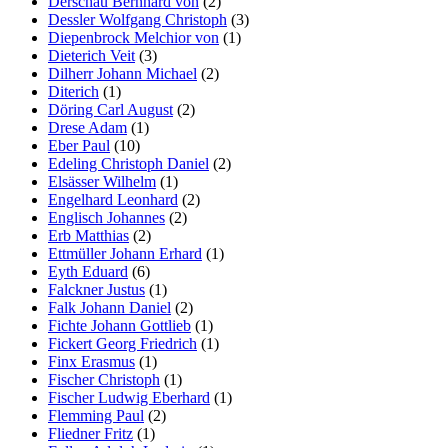
Derschau Bernhard von
(2)
Dessler Wolfgang Christoph
(3)
Diepenbrock Melchior von
(1)
Dieterich Veit
(3)
Dilherr Johann Michael
(2)
Diterich
(1)
Döring Carl August
(2)
Drese Adam
(1)
Eber Paul
(10)
Edeling Christoph Daniel
(2)
Elsässer Wilhelm
(1)
Engelhard Leonhard
(2)
Englisch Johannes
(2)
Erb Matthias
(2)
Ettmüller Johann Erhard
(1)
Eyth Eduard
(6)
Falckner Justus
(1)
Falk Johann Daniel
(2)
Fichte Johann Gottlieb
(1)
Fickert Georg Friedrich
(1)
Finx Erasmus
(1)
Fischer Christoph
(1)
Fischer Ludwig Eberhard
(1)
Flemming Paul
(2)
Fliedner Fritz
(1)