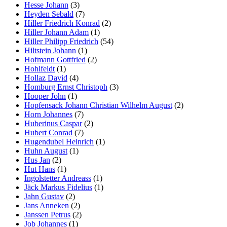
Hesse Johann
(3)
Heyden Sebald
(7)
Hiller Friedrich Konrad
(2)
Hiller Johann Adam
(1)
Hiller Philipp Friedrich
(54)
Hiltstein Johann
(1)
Hofmann Gottfried
(2)
Hohlfeldt
(1)
Hollaz David
(4)
Homburg Ernst Christoph
(3)
Hooper John
(1)
Hopfensack Johann Christian Wilhelm August
(2)
Horn Johannes
(7)
Huberinus Caspar
(2)
Hubert Conrad
(7)
Hugendubel Heinrich
(1)
Huhn August
(1)
Hus Jan
(2)
Hut Hans
(1)
Ingolstetter Andreass
(1)
Jäck Markus Fidelius
(1)
Jahn Gustav
(2)
Jans Anneken
(2)
Janssen Petrus
(2)
Job Johannes
(1)