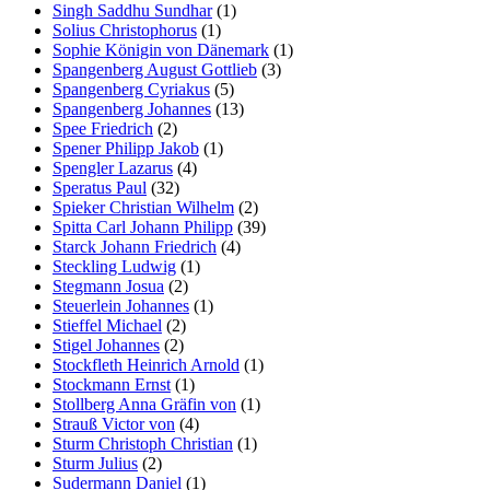
Singh Saddhu Sundhar
(1)
Solius Christophorus
(1)
Sophie Königin von Dänemark
(1)
Spangenberg August Gottlieb
(3)
Spangenberg Cyriakus
(5)
Spangenberg Johannes
(13)
Spee Friedrich
(2)
Spener Philipp Jakob
(1)
Spengler Lazarus
(4)
Speratus Paul
(32)
Spieker Christian Wilhelm
(2)
Spitta Carl Johann Philipp
(39)
Starck Johann Friedrich
(4)
Steckling Ludwig
(1)
Stegmann Josua
(2)
Steuerlein Johannes
(1)
Stieffel Michael
(2)
Stigel Johannes
(2)
Stockfleth Heinrich Arnold
(1)
Stockmann Ernst
(1)
Stollberg Anna Gräfin von
(1)
Strauß Victor von
(4)
Sturm Christoph Christian
(1)
Sturm Julius
(2)
Sudermann Daniel
(1)