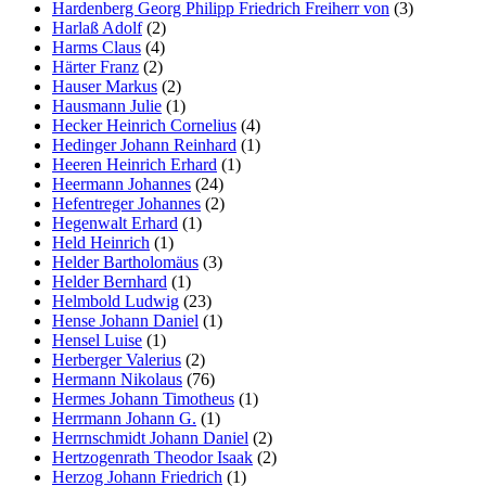
Hardenberg Georg Philipp Friedrich Freiherr von
(3)
Harlaß Adolf
(2)
Harms Claus
(4)
Härter Franz
(2)
Hauser Markus
(2)
Hausmann Julie
(1)
Hecker Heinrich Cornelius
(4)
Hedinger Johann Reinhard
(1)
Heeren Heinrich Erhard
(1)
Heermann Johannes
(24)
Hefentreger Johannes
(2)
Hegenwalt Erhard
(1)
Held Heinrich
(1)
Helder Bartholomäus
(3)
Helder Bernhard
(1)
Helmbold Ludwig
(23)
Hense Johann Daniel
(1)
Hensel Luise
(1)
Herberger Valerius
(2)
Hermann Nikolaus
(76)
Hermes Johann Timotheus
(1)
Herrmann Johann G.
(1)
Herrnschmidt Johann Daniel
(2)
Hertzogenrath Theodor Isaak
(2)
Herzog Johann Friedrich
(1)