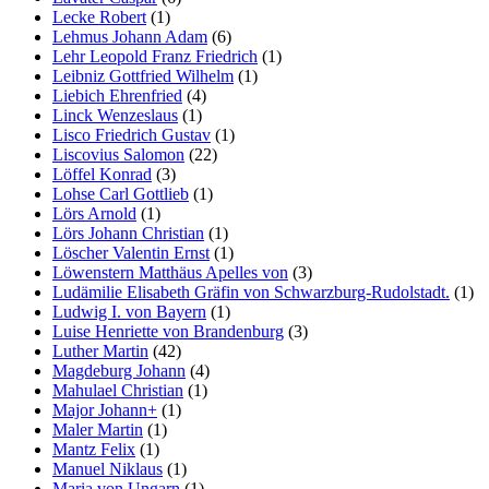
Lecke Robert
(1)
Lehmus Johann Adam
(6)
Lehr Leopold Franz Friedrich
(1)
Leibniz Gottfried Wilhelm
(1)
Liebich Ehrenfried
(4)
Linck Wenzeslaus
(1)
Lisco Friedrich Gustav
(1)
Liscovius Salomon
(22)
Löffel Konrad
(3)
Lohse Carl Gottlieb
(1)
Lörs Arnold
(1)
Lörs Johann Christian
(1)
Löscher Valentin Ernst
(1)
Löwenstern Matthäus Apelles von
(3)
Ludämilie Elisabeth Gräfin von Schwarzburg-Rudolstadt.
(1)
Ludwig I. von Bayern
(1)
Luise Henriette von Brandenburg
(3)
Luther Martin
(42)
Magdeburg Johann
(4)
Mahulael Christian
(1)
Major Johann+
(1)
Maler Martin
(1)
Mantz Felix
(1)
Manuel Niklaus
(1)
Maria von Ungarn
(1)