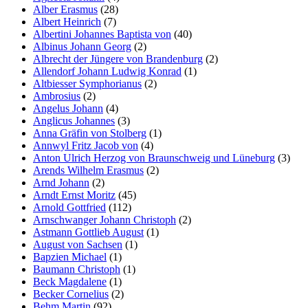
Alber Erasmus
(28)
Albert Heinrich
(7)
Albertini Johannes Baptista von
(40)
Albinus Johann Georg
(2)
Albrecht der Jüngere von Brandenburg
(2)
Allendorf Johann Ludwig Konrad
(1)
Altbiesser Symphorianus
(2)
Ambrosius
(2)
Angelus Johann
(4)
Anglicus Johannes
(3)
Anna Gräfin von Stolberg
(1)
Annwyl Fritz Jacob von
(4)
Anton Ulrich Herzog von Braunschweig und Lüneburg
(3)
Arends Wilhelm Erasmus
(2)
Arnd Johann
(2)
Arndt Ernst Moritz
(45)
Arnold Gottfried
(112)
Arnschwanger Johann Christoph
(2)
Astmann Gottlieb August
(1)
August von Sachsen
(1)
Bapzien Michael
(1)
Baumann Christoph
(1)
Beck Magdalene
(1)
Becker Cornelius
(2)
Behm Martin
(92)