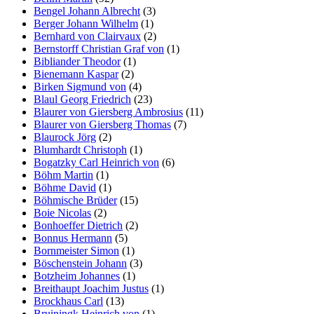
Bengel Johann Albrecht
(3)
Berger Johann Wilhelm
(1)
Bernhard von Clairvaux
(2)
Bernstorff Christian Graf von
(1)
Bibliander Theodor
(1)
Bienemann Kaspar
(2)
Birken Sigmund von
(4)
Blaul Georg Friedrich
(23)
Blaurer von Giersberg Ambrosius
(11)
Blaurer von Giersberg Thomas
(7)
Blaurock Jörg
(2)
Blumhardt Christoph
(1)
Bogatzky Carl Heinrich von
(6)
Böhm Martin
(1)
Böhme David
(1)
Böhmische Brüder
(15)
Boie Nicolas
(2)
Bonhoeffer Dietrich
(2)
Bonnus Hermann
(5)
Bornmeister Simon
(1)
Böschenstein Johann
(3)
Botzheim Johannes
(1)
Breithaupt Joachim Justus
(1)
Brockhaus Carl
(13)
Bruiningk Heinrich von
(1)