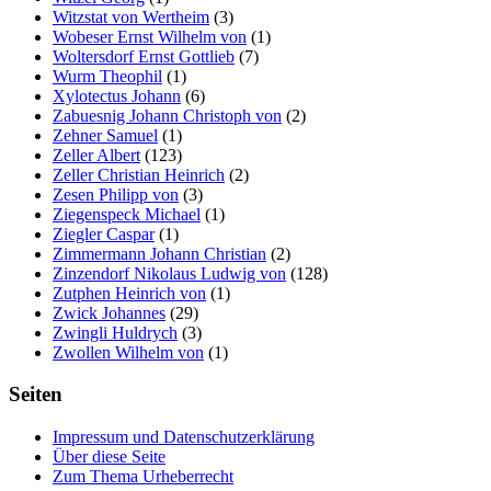
Witzstat von Wertheim
(3)
Wobeser Ernst Wilhelm von
(1)
Woltersdorf Ernst Gottlieb
(7)
Wurm Theophil
(1)
Xylotectus Johann
(6)
Zabuesnig Johann Christoph von
(2)
Zehner Samuel
(1)
Zeller Albert
(123)
Zeller Christian Heinrich
(2)
Zesen Philipp von
(3)
Ziegenspeck Michael
(1)
Ziegler Caspar
(1)
Zimmermann Johann Christian
(2)
Zinzendorf Nikolaus Ludwig von
(128)
Zutphen Heinrich von
(1)
Zwick Johannes
(29)
Zwingli Huldrych
(3)
Zwollen Wilhelm von
(1)
Seiten
Impressum und Datenschutzerklärung
Über diese Seite
Zum Thema Urheberrecht