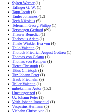
Sylten Werner
(1)
Tafinger G. W.
(1)
Tapp Jacob
(1)
Tauler Johannes
(12)
Tech Nikolaus
(5)
Telemann Georg Philipp
(1)
Tersteegen Gerhard
(89)
Thaurer Benedict
(1)
Thebesius Adam
(1)
Thiele-Winkler Eva von
(4)
Thilo Valentin
(2)
Tholuck Friedrich August Gottreu
(1)
Thomas von Celano
(1)
Thomas von Kempen
(1)
Tietze Christoph
(1)
Titius Christoph
(1)
Titz Johann Peter
(1)
Traub Friedhelm
(9)
Triller Valentin
(1)
unbekannter Autor
(152)
Uncategorized
(1)
Uz Johann Peter
(1)
Veith Johann Immanuel
(1)
Vespasius Hermann
(5)
Viebahn Christa von
(1)