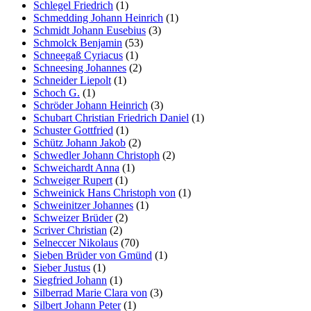
Schlegel Friedrich
(1)
Schmedding Johann Heinrich
(1)
Schmidt Johann Eusebius
(3)
Schmolck Benjamin
(53)
Schneegaß Cyriacus
(1)
Schneesing Johannes
(2)
Schneider Liepolt
(1)
Schoch G.
(1)
Schröder Johann Heinrich
(3)
Schubart Christian Friedrich Daniel
(1)
Schuster Gottfried
(1)
Schütz Johann Jakob
(2)
Schwedler Johann Christoph
(2)
Schweichardt Anna
(1)
Schweiger Rupert
(1)
Schweinick Hans Christoph von
(1)
Schweinitzer Johannes
(1)
Schweizer Brüder
(2)
Scriver Christian
(2)
Selneccer Nikolaus
(70)
Sieben Brüder von Gmünd
(1)
Sieber Justus
(1)
Siegfried Johann
(1)
Silberrad Marie Clara von
(3)
Silbert Johann Peter
(1)