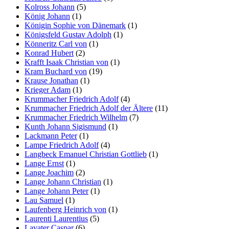
Kolross Johann
(5)
König Johann
(1)
Königin Sophie von Dänemark
(1)
Königsfeld Gustav Adolph
(1)
Könneritz Carl von
(1)
Konrad Hubert
(2)
Krafft Isaak Christian von
(1)
Kram Buchard von
(19)
Krause Jonathan
(1)
Krieger Adam
(1)
Krummacher Friedrich Adolf
(4)
Krummacher Friedrich Adolf der Ältere
(11)
Krummacher Friedrich Wilhelm
(7)
Kunth Johann Sigismund
(1)
Lackmann Peter
(1)
Lampe Friedrich Adolf
(4)
Langbeck Emanuel Christian Gottlieb
(1)
Lange Ernst
(1)
Lange Joachim
(2)
Lange Johann Christian
(1)
Lange Johann Peter
(1)
Lau Samuel
(1)
Laufenberg Heinrich von
(1)
Laurenti Laurentius
(5)
Lavater Caspar
(6)