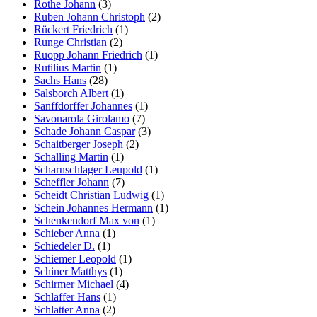
Rothe Johann
(3)
Ruben Johann Christoph
(2)
Rückert Friedrich
(1)
Runge Christian
(2)
Ruopp Johann Friedrich
(1)
Rutilius Martin
(1)
Sachs Hans
(28)
Salsborch Albert
(1)
Sanffdorffer Johannes
(1)
Savonarola Girolamo
(7)
Schade Johann Caspar
(3)
Schaitberger Joseph
(2)
Schalling Martin
(1)
Scharnschlager Leupold
(1)
Scheffler Johann
(7)
Scheidt Christian Ludwig
(1)
Schein Johannes Hermann
(1)
Schenkendorf Max von
(1)
Schieber Anna
(1)
Schiedeler D.
(1)
Schiemer Leopold
(1)
Schiner Matthys
(1)
Schirmer Michael
(4)
Schlaffer Hans
(1)
Schlatter Anna
(2)