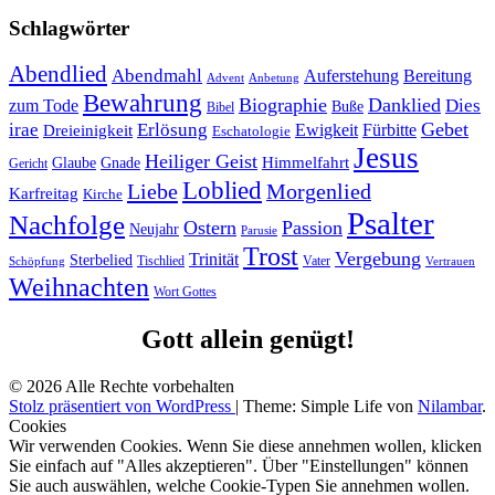
Schlagwörter
Abendlied
Abendmahl
Bereitung
Auferstehung
Advent
Anbetung
Bewahrung
Biographie
Danklied
zum Tode
Dies
Buße
Bibel
Gebet
irae
Erlösung
Ewigkeit
Fürbitte
Dreieinigkeit
Eschatologie
Jesus
Heiliger Geist
Himmelfahrt
Glaube
Gnade
Gericht
Loblied
Liebe
Morgenlied
Karfreitag
Kirche
Psalter
Nachfolge
Ostern
Passion
Neujahr
Parusie
Trost
Vergebung
Trinität
Sterbelied
Tischlied
Vater
Vertrauen
Schöpfung
Weihnachten
Wort Gottes
Gott allein genügt!
© 2026 Alle Rechte vorbehalten
Stolz präsentiert von WordPress
|
Theme: Simple Life von
Nilambar
.
Cookies
Wir verwenden Cookies. Wenn Sie diese annehmen wollen, klicken
Sie einfach auf "Alles akzeptieren". Über "Einstellungen" können
Sie auch auswählen, welche Cookie-Typen Sie annehmen wollen.