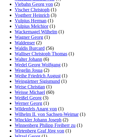
Viebahn Georg von
(2)
Vischer Christoph
(1)
Vogtherr Heinrich
(3)
Vulpius Herman
(1)
Vulpius Melchior
(1)
Wackernagel Wilhelm
(1)
Wagner Georg
(1)
Waldenser
(2)
Waldis Burcard
(56)
Walliser Christoph Thomas
(1)
Walter Johann
(6)
Wedel Georg Wolfgang
(1)
Wegelin Josua
(2)
Weihe Friedrich August
(1)
Weingärtner Sigismund
(1)
Weise Christian
(1)
Weisse Michael
(60)
Weißel Georg
(3)
Werner Georg
(1)
Wildenfels Anarg von
(1)
Wilhelm II. von Sachsen-Weimar
(1)
Winckler Johann Joseph
(2)
Winnenberg Philipp Freiherr zu
(1)
Wirtenberg Graf Jörg von
(1)
Witzel Georg
(1)