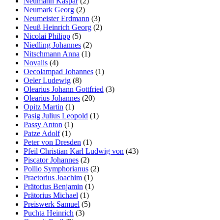
Neumann Kaspar
(2)
Neumark Georg
(2)
Neumeister Erdmann
(3)
Neuß Heinrich Georg
(2)
Nicolai Philipp
(5)
Niedling Johannes
(2)
Nitschmann Anna
(1)
Novalis
(4)
Oecolampad Johannes
(1)
Oeler Ludewig
(8)
Olearius Johann Gottfried
(3)
Olearius Johannes
(20)
Opitz Martin
(1)
Pasig Julius Leopold
(1)
Passy Anton
(1)
Patze Adolf
(1)
Peter von Dresden
(1)
Pfeil Christian Karl Ludwig von
(43)
Piscator Johannes
(2)
Pollio Symphorianus
(2)
Praetorius Joachim
(1)
Prätorius Benjamin
(1)
Prätorius Michael
(1)
Preiswerk Samuel
(5)
Puchta Heinrich
(3)