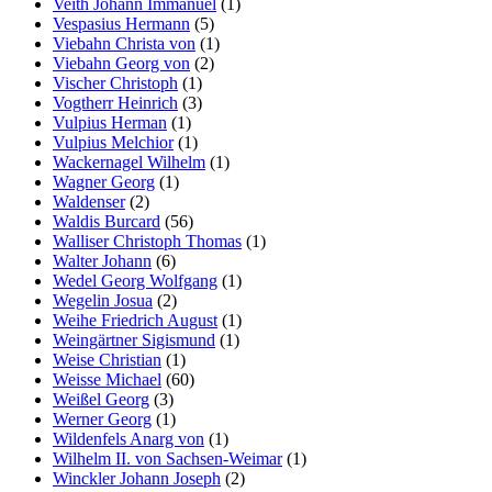
Veith Johann Immanuel
(1)
Vespasius Hermann
(5)
Viebahn Christa von
(1)
Viebahn Georg von
(2)
Vischer Christoph
(1)
Vogtherr Heinrich
(3)
Vulpius Herman
(1)
Vulpius Melchior
(1)
Wackernagel Wilhelm
(1)
Wagner Georg
(1)
Waldenser
(2)
Waldis Burcard
(56)
Walliser Christoph Thomas
(1)
Walter Johann
(6)
Wedel Georg Wolfgang
(1)
Wegelin Josua
(2)
Weihe Friedrich August
(1)
Weingärtner Sigismund
(1)
Weise Christian
(1)
Weisse Michael
(60)
Weißel Georg
(3)
Werner Georg
(1)
Wildenfels Anarg von
(1)
Wilhelm II. von Sachsen-Weimar
(1)
Winckler Johann Joseph
(2)