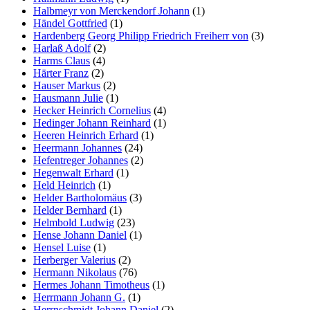
Halbmeyr von Merckendorf Johann
(1)
Händel Gottfried
(1)
Hardenberg Georg Philipp Friedrich Freiherr von
(3)
Harlaß Adolf
(2)
Harms Claus
(4)
Härter Franz
(2)
Hauser Markus
(2)
Hausmann Julie
(1)
Hecker Heinrich Cornelius
(4)
Hedinger Johann Reinhard
(1)
Heeren Heinrich Erhard
(1)
Heermann Johannes
(24)
Hefentreger Johannes
(2)
Hegenwalt Erhard
(1)
Held Heinrich
(1)
Helder Bartholomäus
(3)
Helder Bernhard
(1)
Helmbold Ludwig
(23)
Hense Johann Daniel
(1)
Hensel Luise
(1)
Herberger Valerius
(2)
Hermann Nikolaus
(76)
Hermes Johann Timotheus
(1)
Herrmann Johann G.
(1)
Herrnschmidt Johann Daniel
(2)