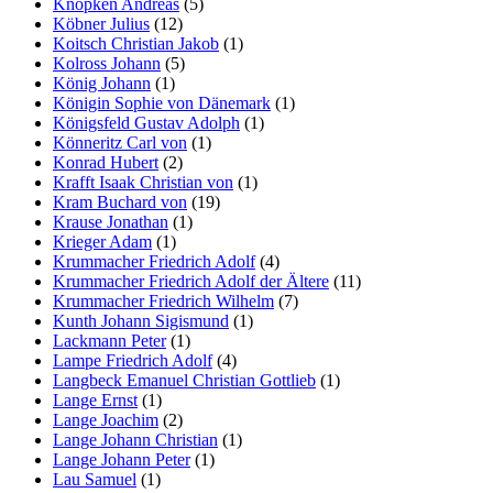
Knopken Andreas
(5)
Köbner Julius
(12)
Koitsch Christian Jakob
(1)
Kolross Johann
(5)
König Johann
(1)
Königin Sophie von Dänemark
(1)
Königsfeld Gustav Adolph
(1)
Könneritz Carl von
(1)
Konrad Hubert
(2)
Krafft Isaak Christian von
(1)
Kram Buchard von
(19)
Krause Jonathan
(1)
Krieger Adam
(1)
Krummacher Friedrich Adolf
(4)
Krummacher Friedrich Adolf der Ältere
(11)
Krummacher Friedrich Wilhelm
(7)
Kunth Johann Sigismund
(1)
Lackmann Peter
(1)
Lampe Friedrich Adolf
(4)
Langbeck Emanuel Christian Gottlieb
(1)
Lange Ernst
(1)
Lange Joachim
(2)
Lange Johann Christian
(1)
Lange Johann Peter
(1)
Lau Samuel
(1)