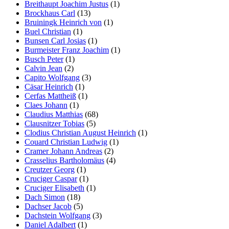
Breithaupt Joachim Justus
(1)
Brockhaus Carl
(13)
Bruiningk Heinrich von
(1)
Buel Christian
(1)
Bunsen Carl Josias
(1)
Burmeister Franz Joachim
(1)
Busch Peter
(1)
Calvin Jean
(2)
Capito Wolfgang
(3)
Cäsar Heinrich
(1)
Cerfas Mattheiß
(1)
Claes Johann
(1)
Claudius Matthias
(68)
Clausnitzer Tobias
(5)
Clodius Christian August Heinrich
(1)
Couard Christian Ludwig
(1)
Cramer Johann Andreas
(2)
Crasselius Bartholomäus
(4)
Creutzer Georg
(1)
Cruciger Caspar
(1)
Cruciger Elisabeth
(1)
Dach Simon
(18)
Dachser Jacob
(5)
Dachstein Wolfgang
(3)
Daniel Adalbert
(1)