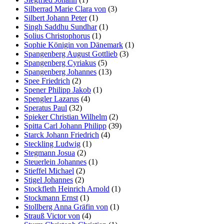
Silberrad Marie Clara von
(3)
Silbert Johann Peter
(1)
Singh Saddhu Sundhar
(1)
Solius Christophorus
(1)
Sophie Königin von Dänemark
(1)
Spangenberg August Gottlieb
(3)
Spangenberg Cyriakus
(5)
Spangenberg Johannes
(13)
Spee Friedrich
(2)
Spener Philipp Jakob
(1)
Spengler Lazarus
(4)
Speratus Paul
(32)
Spieker Christian Wilhelm
(2)
Spitta Carl Johann Philipp
(39)
Starck Johann Friedrich
(4)
Steckling Ludwig
(1)
Stegmann Josua
(2)
Steuerlein Johannes
(1)
Stieffel Michael
(2)
Stigel Johannes
(2)
Stockfleth Heinrich Arnold
(1)
Stockmann Ernst
(1)
Stollberg Anna Gräfin von
(1)
Strauß Victor von
(4)