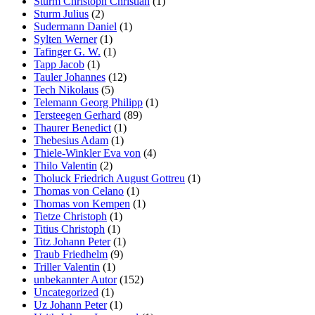
Sturm Christoph Christian
(1)
Sturm Julius
(2)
Sudermann Daniel
(1)
Sylten Werner
(1)
Tafinger G. W.
(1)
Tapp Jacob
(1)
Tauler Johannes
(12)
Tech Nikolaus
(5)
Telemann Georg Philipp
(1)
Tersteegen Gerhard
(89)
Thaurer Benedict
(1)
Thebesius Adam
(1)
Thiele-Winkler Eva von
(4)
Thilo Valentin
(2)
Tholuck Friedrich August Gottreu
(1)
Thomas von Celano
(1)
Thomas von Kempen
(1)
Tietze Christoph
(1)
Titius Christoph
(1)
Titz Johann Peter
(1)
Traub Friedhelm
(9)
Triller Valentin
(1)
unbekannter Autor
(152)
Uncategorized
(1)
Uz Johann Peter
(1)