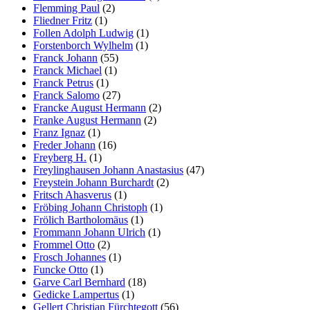
Flemming Paul
(2)
Fliedner Fritz
(1)
Follen Adolph Ludwig
(1)
Forstenborch Wylhelm
(1)
Franck Johann
(55)
Franck Michael
(1)
Franck Petrus
(1)
Franck Salomo
(27)
Francke August Hermann
(2)
Franke August Hermann
(2)
Franz Ignaz
(1)
Freder Johann
(16)
Freyberg H.
(1)
Freylinghausen Johann Anastasius
(47)
Freystein Johann Burchardt
(2)
Fritsch Ahasverus
(1)
Fröbing Johann Christoph
(1)
Frölich Bartholomäus
(1)
Frommann Johann Ulrich
(1)
Frommel Otto
(2)
Frosch Johannes
(1)
Funcke Otto
(1)
Garve Carl Bernhard
(18)
Gedicke Lampertus
(1)
Gellert Christian Fürchtegott
(56)