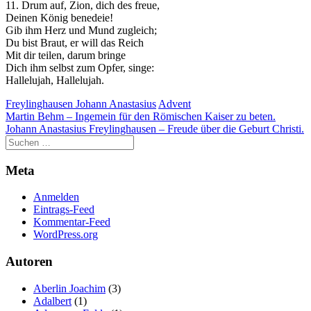
11. Drum auf, Zion, dich des freue,
Deinen König benedeie!
Gib ihm Herz und Mund zugleich;
Du bist Braut, er will das Reich
Mit dir teilen, darum bringe
Dich ihm selbst zum Opfer, singe:
Hallelujah, Hallelujah.
Freylinghausen Johann Anastasius
Advent
Beitragsnavigation
Martin Behm – Ingemein für den Römischen Kaiser zu beten.
Johann Anastasius Freylinghausen – Freude über die Geburt Christi.
Meta
Anmelden
Eintrags-Feed
Kommentar-Feed
WordPress.org
Autoren
Aberlin Joachim
(3)
Adalbert
(1)