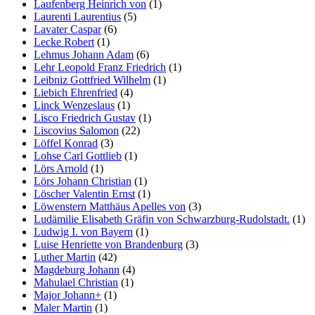
Laufenberg Heinrich von
(1)
Laurenti Laurentius
(5)
Lavater Caspar
(6)
Lecke Robert
(1)
Lehmus Johann Adam
(6)
Lehr Leopold Franz Friedrich
(1)
Leibniz Gottfried Wilhelm
(1)
Liebich Ehrenfried
(4)
Linck Wenzeslaus
(1)
Lisco Friedrich Gustav
(1)
Liscovius Salomon
(22)
Löffel Konrad
(3)
Lohse Carl Gottlieb
(1)
Lörs Arnold
(1)
Lörs Johann Christian
(1)
Löscher Valentin Ernst
(1)
Löwenstern Matthäus Apelles von
(3)
Ludämilie Elisabeth Gräfin von Schwarzburg-Rudolstadt.
(1)
Ludwig I. von Bayern
(1)
Luise Henriette von Brandenburg
(3)
Luther Martin
(42)
Magdeburg Johann
(4)
Mahulael Christian
(1)
Major Johann+
(1)
Maler Martin
(1)