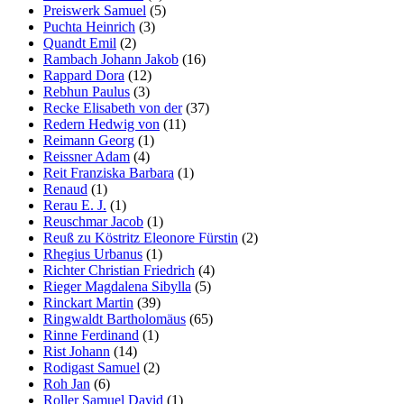
Preiswerk Samuel
(5)
Puchta Heinrich
(3)
Quandt Emil
(2)
Rambach Johann Jakob
(16)
Rappard Dora
(12)
Rebhun Paulus
(3)
Recke Elisabeth von der
(37)
Redern Hedwig von
(11)
Reimann Georg
(1)
Reissner Adam
(4)
Reit Franziska Barbara
(1)
Renaud
(1)
Rerau E. J.
(1)
Reuschmar Jacob
(1)
Reuß zu Köstritz Eleonore Fürstin
(2)
Rhegius Urbanus
(1)
Richter Christian Friedrich
(4)
Rieger Magdalena Sibylla
(5)
Rinckart Martin
(39)
Ringwaldt Bartholomäus
(65)
Rinne Ferdinand
(1)
Rist Johann
(14)
Rodigast Samuel
(2)
Roh Jan
(6)
Roller Samuel David
(1)