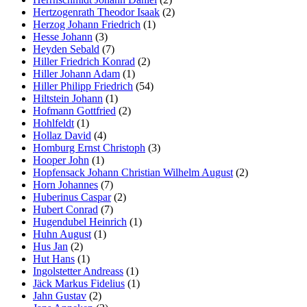
Hertzogenrath Theodor Isaak
(2)
Herzog Johann Friedrich
(1)
Hesse Johann
(3)
Heyden Sebald
(7)
Hiller Friedrich Konrad
(2)
Hiller Johann Adam
(1)
Hiller Philipp Friedrich
(54)
Hiltstein Johann
(1)
Hofmann Gottfried
(2)
Hohlfeldt
(1)
Hollaz David
(4)
Homburg Ernst Christoph
(3)
Hooper John
(1)
Hopfensack Johann Christian Wilhelm August
(2)
Horn Johannes
(7)
Huberinus Caspar
(2)
Hubert Conrad
(7)
Hugendubel Heinrich
(1)
Huhn August
(1)
Hus Jan
(2)
Hut Hans
(1)
Ingolstetter Andreass
(1)
Jäck Markus Fidelius
(1)
Jahn Gustav
(2)