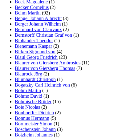
Beck Magdalene
(1)
Becker Cornelius
(2)
Behm Martin
(92)
Bengel Johann Albrecht
(3)
Berger Johann Wilhelm
(1)
Bernhard von Clairvaux
(2)
Bernstorff Christian Graf von
(1)
Bibliander Theodor
(1)
Bienemann Kaspar
(2)
Birken Sigmund von
(4)
Blaul Georg Friedrich
(23)
Blaurer von Giersberg Ambrosius
(11)
Blaurer von Giersberg Thomas
(7)
Blaurock Jörg
(2)
Blumhardt Christoph
(1)
Bogatzky Carl Heinrich von
(6)
Böhm Martin
(1)
Böhme David
(1)
Böhmische Brüder
(15)
Boie Nicolas
(2)
Bonhoeffer Dietrich
(2)
Bonnus Hermann
(5)
Bornmeister Simon
(1)
Böschenstein Johann
(3)
Botzheim Johannes
(1)