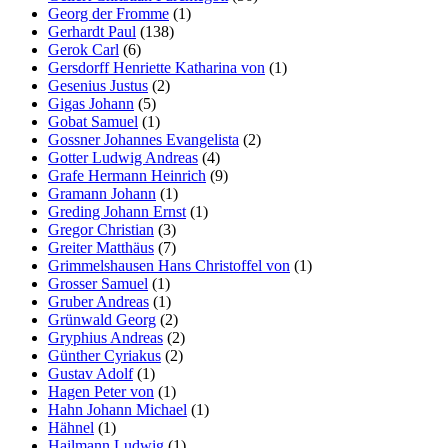
Georg der Fromme
(1)
Gerhardt Paul
(138)
Gerok Carl
(6)
Gersdorff Henriette Katharina von
(1)
Gesenius Justus
(2)
Gigas Johann
(5)
Gobat Samuel
(1)
Gossner Johannes Evangelista
(2)
Gotter Ludwig Andreas
(4)
Grafe Hermann Heinrich
(9)
Gramann Johann
(1)
Greding Johann Ernst
(1)
Gregor Christian
(3)
Greiter Matthäus
(7)
Grimmelshausen Hans Christoffel von
(1)
Grosser Samuel
(1)
Gruber Andreas
(1)
Grünwald Georg
(2)
Gryphius Andreas
(2)
Günther Cyriakus
(2)
Gustav Adolf
(1)
Hagen Peter von
(1)
Hahn Johann Michael
(1)
Hähnel
(1)
Hailmann Ludwig
(1)