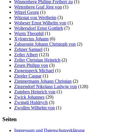
Winnenberg Philipp Freiherr zu
(1)
Wirtenberg Graf Jörg von
(1)
Witzel Georg
(1)
Witzstat von Wertheim
(3)
Wobeser Ernst Wilhelm von
(1)
Woltersdorf Ernst Gottlieb
(7)
Wurm Theophil
(1)
Xylotectus Johann
(6)
Zabuesnig Johann Christoph von
(2)
Zehner Samuel
(1)
Zeller Albert
(123)
Zeller Christian Heinrich
(2)
Zesen Philipp von
(3)
Ziegenspeck Michael
(1)
Ziegler Caspar
(1)
Zimmermann Johann Christian
(2)
Zinzendorf Nikolaus Ludwig von
(128)
Zutphen Heinrich von
(1)
Zwick Johannes
(29)
Zwingli Huldrych
(3)
Zwollen Wilhelm von
(1)
Seiten
Impressum und Datenschutzerklärung