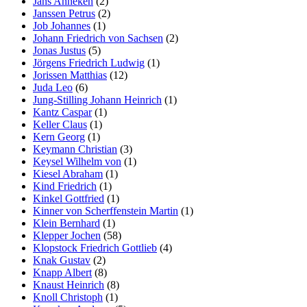
Jans Anneken
(2)
Janssen Petrus
(2)
Job Johannes
(1)
Johann Friedrich von Sachsen
(2)
Jonas Justus
(5)
Jörgens Friedrich Ludwig
(1)
Jorissen Matthias
(12)
Juda Leo
(6)
Jung-Stilling Johann Heinrich
(1)
Kantz Caspar
(1)
Keller Claus
(1)
Kern Georg
(1)
Keymann Christian
(3)
Keysel Wilhelm von
(1)
Kiesel Abraham
(1)
Kind Friedrich
(1)
Kinkel Gottfried
(1)
Kinner von Scherffenstein Martin
(1)
Klein Bernhard
(1)
Klepper Jochen
(58)
Klopstock Friedrich Gottlieb
(4)
Knak Gustav
(2)
Knapp Albert
(8)
Knaust Heinrich
(8)
Knoll Christoph
(1)