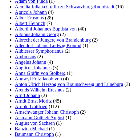
Adam von Fulda
(1)
Aemilia Juliana Gräfin zu Schwarzburg-Rudolstadt
(16)
Agricola Johann
(4)
Alber Erasmus
(28)
Albert Heinrich
(7)
Albertini Johannes Baptista von
(40)
Albinus Johann Georg
(2)
Albrecht der Jüngere von Brandenburg
(2)
Allendorf Johann Ludwig Konrad
(1)
Altbiesser Symphorianus
(2)
Ambrosius
(2)
Angelus Johann
(4)
Anglicus Johannes
(3)
Anna Gräfin von Stolberg
(1)
Annwyl Fritz Jacob von
(4)
Anton Ulrich Herzog von Braunschweig und Lüneburg
(3)
Arends Wilhelm Erasmus
(2)
Arnd Johann
(2)
Arndt Ernst Moritz
(45)
Arnold Gottfried
(112)
Arnschwanger Johann Christoph
(2)
Astmann Gottlieb August
(1)
August von Sachsen
(1)
Bapzien Michael
(1)
Baumann Christoph
(1)