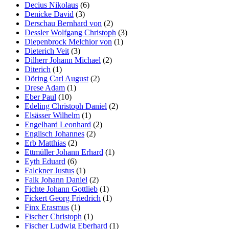
Decius Nikolaus
(6)
Denicke David
(3)
Derschau Bernhard von
(2)
Dessler Wolfgang Christoph
(3)
Diepenbrock Melchior von
(1)
Dieterich Veit
(3)
Dilherr Johann Michael
(2)
Diterich
(1)
Döring Carl August
(2)
Drese Adam
(1)
Eber Paul
(10)
Edeling Christoph Daniel
(2)
Elsässer Wilhelm
(1)
Engelhard Leonhard
(2)
Englisch Johannes
(2)
Erb Matthias
(2)
Ettmüller Johann Erhard
(1)
Eyth Eduard
(6)
Falckner Justus
(1)
Falk Johann Daniel
(2)
Fichte Johann Gottlieb
(1)
Fickert Georg Friedrich
(1)
Finx Erasmus
(1)
Fischer Christoph
(1)
Fischer Ludwig Eberhard
(1)