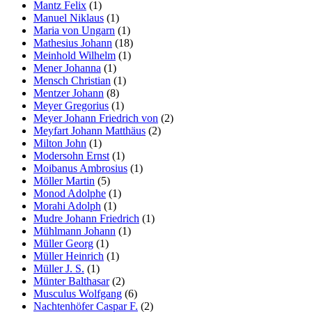
Mantz Felix
(1)
Manuel Niklaus
(1)
Maria von Ungarn
(1)
Mathesius Johann
(18)
Meinhold Wilhelm
(1)
Mener Johanna
(1)
Mensch Christian
(1)
Mentzer Johann
(8)
Meyer Gregorius
(1)
Meyer Johann Friedrich von
(2)
Meyfart Johann Matthäus
(2)
Milton John
(1)
Modersohn Ernst
(1)
Moibanus Ambrosius
(1)
Möller Martin
(5)
Monod Adolphe
(1)
Morahi Adolph
(1)
Mudre Johann Friedrich
(1)
Mühlmann Johann
(1)
Müller Georg
(1)
Müller Heinrich
(1)
Müller J. S.
(1)
Münter Balthasar
(2)
Musculus Wolfgang
(6)
Nachtenhöfer Caspar F.
(2)