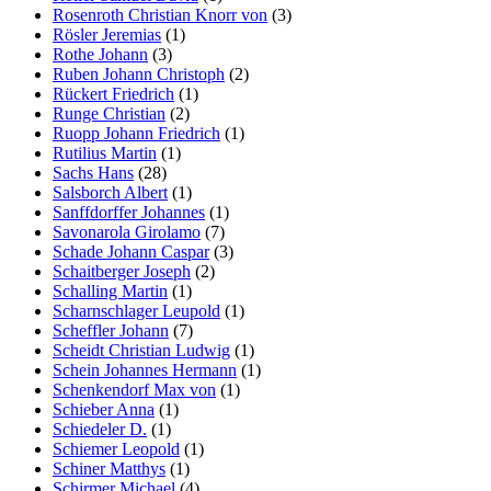
Rosenroth Christian Knorr von
(3)
Rösler Jeremias
(1)
Rothe Johann
(3)
Ruben Johann Christoph
(2)
Rückert Friedrich
(1)
Runge Christian
(2)
Ruopp Johann Friedrich
(1)
Rutilius Martin
(1)
Sachs Hans
(28)
Salsborch Albert
(1)
Sanffdorffer Johannes
(1)
Savonarola Girolamo
(7)
Schade Johann Caspar
(3)
Schaitberger Joseph
(2)
Schalling Martin
(1)
Scharnschlager Leupold
(1)
Scheffler Johann
(7)
Scheidt Christian Ludwig
(1)
Schein Johannes Hermann
(1)
Schenkendorf Max von
(1)
Schieber Anna
(1)
Schiedeler D.
(1)
Schiemer Leopold
(1)
Schiner Matthys
(1)
Schirmer Michael
(4)