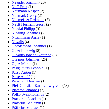
Neander Joachim
(20)
Neff Felix
(1)
Neumann Kaspar
(2)
Neumark Georg
(2)
Neumeister Erdmann
(3)
Neuß Heinrich Georg
(2)
Nicolai Philipp
(5)
Niedling Johannes
(2)
Nitschmann Anna
(1)
Novalis
(4)
Oecolampad Johannes
(1)
Oeler Ludewig
(8)
Olearius Johann Gottfried
(3)
Olearius Johannes
(20)
Opitz Martin
(1)
Pasig Julius Leopold
(1)
Passy Anton
(1)
Patze Adolf
(1)
Peter von Dresden
(1)
Pfeil Christian Karl Ludwig von
(43)
Piscator Johannes
(2)
Pollio Symphorianus
(2)
Praetorius Joachim
(1)
Prätorius Benjamin
(1)
Prätorius Michael
(1)