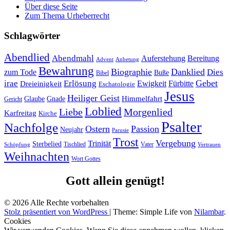
Über diese Seite
Zum Thema Urheberrecht
Schlagwörter
Abendlied
Abendmahl
Bereitung
Auferstehung
Advent
Anbetung
Bewahrung
Biographie
Danklied
zum Tode
Dies
Buße
Bibel
Gebet
irae
Erlösung
Ewigkeit
Fürbitte
Dreieinigkeit
Eschatologie
Jesus
Heiliger Geist
Himmelfahrt
Glaube
Gnade
Gericht
Loblied
Liebe
Morgenlied
Karfreitag
Kirche
Psalter
Nachfolge
Ostern
Passion
Neujahr
Parusie
Trost
Vergebung
Trinität
Sterbelied
Tischlied
Vater
Vertrauen
Schöpfung
Weihnachten
Wort Gottes
Gott allein genügt!
© 2026 Alle Rechte vorbehalten
Stolz präsentiert von WordPress
|
Theme: Simple Life von
Nilambar
.
Cookies