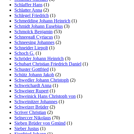
Schlaffer Hans
(1)
Schlatter Anna
(2)
Schlegel Friedrich
(1)
Schmedding Johann Heinrich
(1)
Schmidt Johann Eusebius
(3)
Schmolck Benjamin
(53)
Schneegaß Cyriacus
(1)
Schneesing Johannes
(2)
Schneider Liepolt
(1)
Schoch G.
(1)
Schröder Johann Heinrich
(3)
Schubart Christian Friedrich Daniel
(1)
Schuster Gottfried
(1)
Schütz Johann Jakob
(2)
Schwedler Johann Christoph
(2)
Schweichardt Anna
(1)
Schweiger Rupert
(1)
Schweinick Hans Christoph von
(1)
Schweinitzer Johannes
(1)
Schweizer Brüder
(2)
Scriver Christian
(2)
Selneccer Nikolaus
(70)
Sieben Brüder von Gmünd
(1)
Sieber Justus
(1)
Siegfried Johann
(1)