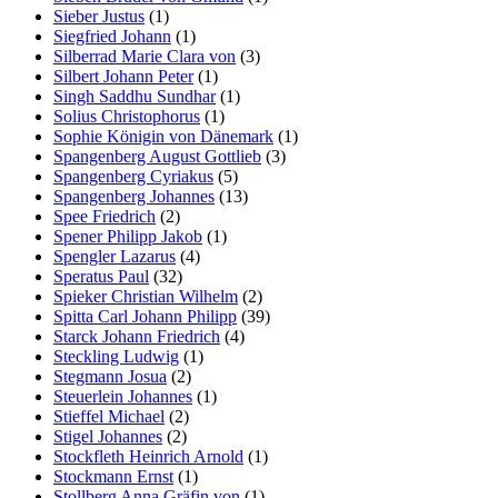
Sieber Justus
(1)
Siegfried Johann
(1)
Silberrad Marie Clara von
(3)
Silbert Johann Peter
(1)
Singh Saddhu Sundhar
(1)
Solius Christophorus
(1)
Sophie Königin von Dänemark
(1)
Spangenberg August Gottlieb
(3)
Spangenberg Cyriakus
(5)
Spangenberg Johannes
(13)
Spee Friedrich
(2)
Spener Philipp Jakob
(1)
Spengler Lazarus
(4)
Speratus Paul
(32)
Spieker Christian Wilhelm
(2)
Spitta Carl Johann Philipp
(39)
Starck Johann Friedrich
(4)
Steckling Ludwig
(1)
Stegmann Josua
(2)
Steuerlein Johannes
(1)
Stieffel Michael
(2)
Stigel Johannes
(2)
Stockfleth Heinrich Arnold
(1)
Stockmann Ernst
(1)
Stollberg Anna Gräfin von
(1)