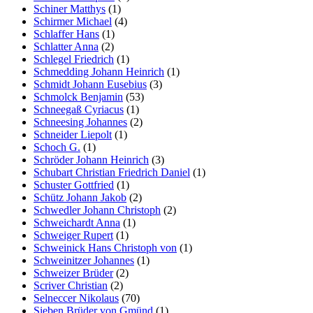
Schiner Matthys
(1)
Schirmer Michael
(4)
Schlaffer Hans
(1)
Schlatter Anna
(2)
Schlegel Friedrich
(1)
Schmedding Johann Heinrich
(1)
Schmidt Johann Eusebius
(3)
Schmolck Benjamin
(53)
Schneegaß Cyriacus
(1)
Schneesing Johannes
(2)
Schneider Liepolt
(1)
Schoch G.
(1)
Schröder Johann Heinrich
(3)
Schubart Christian Friedrich Daniel
(1)
Schuster Gottfried
(1)
Schütz Johann Jakob
(2)
Schwedler Johann Christoph
(2)
Schweichardt Anna
(1)
Schweiger Rupert
(1)
Schweinick Hans Christoph von
(1)
Schweinitzer Johannes
(1)
Schweizer Brüder
(2)
Scriver Christian
(2)
Selneccer Nikolaus
(70)
Sieben Brüder von Gmünd
(1)