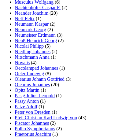
Musculus Wolfgang
(6)
Nachtenhöfer Caspar F.
(2)
Neander Joachim
(20)
Neff Felix
(1)
Neumann Kaspar
(2)
Neumark Georg
(2)
Neumeister Erdmann
(3)
Neuß Heinrich Georg
(2)
Nicolai Philipp
(5)
Niedling Johannes
(2)
Nitschmann Anna
(1)
Novalis
(4)
Oecolampad Johannes
(1)
Oeler Ludewig
(8)
Olearius Johann Gottfried
(3)
Olearius Johannes
(20)
Opitz Martin
(1)
Pasig Julius Leopold
(1)
Passy Anton
(1)
Patze Adolf
(1)
Peter von Dresden
(1)
Pfeil Christian Karl Ludwig von
(43)
Piscator Johannes
(2)
Pollio Symphorianus
(2)
Praetorius Joachim
(1)