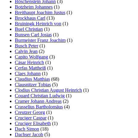
Böschenstein Johann
(3)
Botzheim Johannes
(1)
Breithaupt Joachim Justus
(1)
Brockhaus Carl
(13)
Bruiningk Heinrich von
(1)
Buel Christian
(1)
Bunsen Carl Josias
(1)
Burmeister Franz Joachim
(1)
Busch Peter
(1)
Calvin Jean
(2)
Capito Wolfgang
(3)
Cäsar Heinrich
(1)
Cerfas Mattheiß
(1)
Claes Johann
(1)
Claudius Matthias
(68)
Clausnitzer Tobias
(5)
Clodius Christian August Heinrich
(1)
Couard Christian Ludwig
(1)
Cramer Johann Andreas
(2)
Crasselius Bartholomäus
(4)
Creutzer Georg
(1)
Cruciger Caspar
(1)
Cruciger Elisabeth
(1)
Dach Simon
(18)
Dachser Jacob
(5)