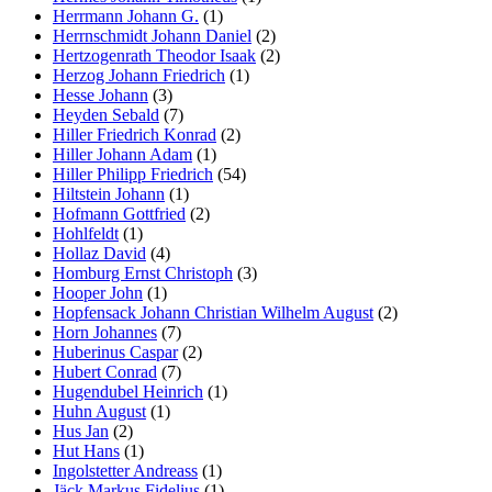
Herrmann Johann G.
(1)
Herrnschmidt Johann Daniel
(2)
Hertzogenrath Theodor Isaak
(2)
Herzog Johann Friedrich
(1)
Hesse Johann
(3)
Heyden Sebald
(7)
Hiller Friedrich Konrad
(2)
Hiller Johann Adam
(1)
Hiller Philipp Friedrich
(54)
Hiltstein Johann
(1)
Hofmann Gottfried
(2)
Hohlfeldt
(1)
Hollaz David
(4)
Homburg Ernst Christoph
(3)
Hooper John
(1)
Hopfensack Johann Christian Wilhelm August
(2)
Horn Johannes
(7)
Huberinus Caspar
(2)
Hubert Conrad
(7)
Hugendubel Heinrich
(1)
Huhn August
(1)
Hus Jan
(2)
Hut Hans
(1)
Ingolstetter Andreass
(1)
Jäck Markus Fidelius
(1)