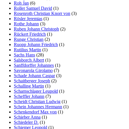
Roh Jan
(6)
Roller Samuel David
(1)
Rosenroth Christian Knorr von
(3)
Rösler Jeremias
(1)
Rothe Johann
(3)
Ruben Johann Christoph
(2)
Rückert Friedrich
(1)
Runge Christian
(2)
Ruopp Johann Friedrich
(1)
Rutilius Martin
(1)
Sachs Hans
(28)
Salsborch Albert
(1)
Sanffdorffer Johannes
(1)
Savonarola Girolamo
(7)
Schade Johann Caspar
(3)
Schaitberger Joseph
(2)
Schalling Martin
(1)
Scharnschlager Leupold
(1)
Scheffler Johann
(7)
Scheidt Christian Ludwig
(1)
Schein Johannes Hermann
(1)
Schenkendorf Max von
(1)
Schieber Anna
(1)
Schiedeler D.
(1)
Schiemer Leopold
(1)