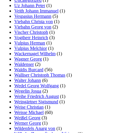
Uncategorized
(1)
Uz Johann Peter
(1)
Veith Johann Immanuel
(1)
Vespasius Hermann
(5)
Viebahn Christa von
(1)
Viebahn Georg von
(2)
Vischer Christoph
(1)
Vogtherr Heinrich
(3)
Vulpius Herman
(1)
Vulpius Melchior
(1)
Wackernagel Wilhelm
(1)
Wagner Georg
(1)
Waldenser
(2)
Waldis Burcard
(56)
Walliser Christoph Thomas
(1)
Walter Johann
(6)
Wedel Georg Wolfgang
(1)
Wegelin Josua
(2)
Weihe Friedrich August
(1)
Weingärtner Sigismund
(1)
Weise Christian
(1)
Weisse Michael
(60)
Weißel Georg
(3)
Werner Georg
(1)
Wildenfels Anarg von
(1)