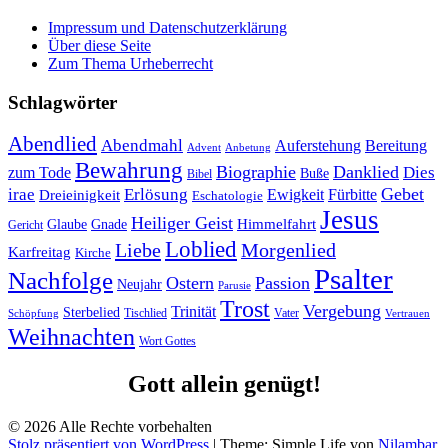
Impressum und Datenschutzerklärung
Über diese Seite
Zum Thema Urheberrecht
Schlagwörter
Abendlied
Abendmahl
Bereitung
Auferstehung
Advent
Anbetung
Bewahrung
Biographie
Danklied
zum Tode
Dies
Buße
Bibel
Gebet
irae
Erlösung
Ewigkeit
Fürbitte
Dreieinigkeit
Eschatologie
Jesus
Heiliger Geist
Himmelfahrt
Glaube
Gnade
Gericht
Loblied
Liebe
Morgenlied
Karfreitag
Kirche
Psalter
Nachfolge
Ostern
Passion
Neujahr
Parusie
Trost
Vergebung
Trinität
Sterbelied
Tischlied
Vater
Vertrauen
Schöpfung
Weihnachten
Wort Gottes
Gott allein genügt!
© 2026 Alle Rechte vorbehalten
Stolz präsentiert von WordPress
|
Theme: Simple Life von
Nilambar
.