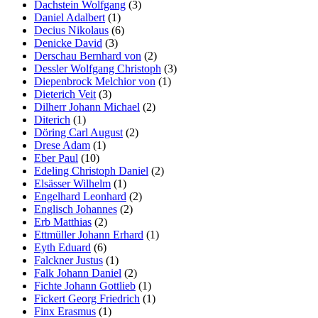
Dachstein Wolfgang
(3)
Daniel Adalbert
(1)
Decius Nikolaus
(6)
Denicke David
(3)
Derschau Bernhard von
(2)
Dessler Wolfgang Christoph
(3)
Diepenbrock Melchior von
(1)
Dieterich Veit
(3)
Dilherr Johann Michael
(2)
Diterich
(1)
Döring Carl August
(2)
Drese Adam
(1)
Eber Paul
(10)
Edeling Christoph Daniel
(2)
Elsässer Wilhelm
(1)
Engelhard Leonhard
(2)
Englisch Johannes
(2)
Erb Matthias
(2)
Ettmüller Johann Erhard
(1)
Eyth Eduard
(6)
Falckner Justus
(1)
Falk Johann Daniel
(2)
Fichte Johann Gottlieb
(1)
Fickert Georg Friedrich
(1)
Finx Erasmus
(1)