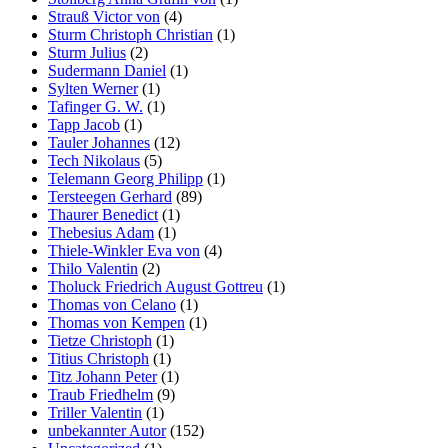
Strauß Victor von
(4)
Sturm Christoph Christian
(1)
Sturm Julius
(2)
Sudermann Daniel
(1)
Sylten Werner
(1)
Tafinger G. W.
(1)
Tapp Jacob
(1)
Tauler Johannes
(12)
Tech Nikolaus
(5)
Telemann Georg Philipp
(1)
Tersteegen Gerhard
(89)
Thaurer Benedict
(1)
Thebesius Adam
(1)
Thiele-Winkler Eva von
(4)
Thilo Valentin
(2)
Tholuck Friedrich August Gottreu
(1)
Thomas von Celano
(1)
Thomas von Kempen
(1)
Tietze Christoph
(1)
Titius Christoph
(1)
Titz Johann Peter
(1)
Traub Friedhelm
(9)
Triller Valentin
(1)
unbekannter Autor
(152)