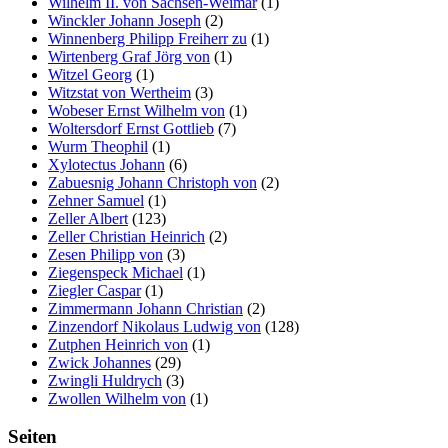
Wilhelm II. von Sachsen-Weimar
(1)
Winckler Johann Joseph
(2)
Winnenberg Philipp Freiherr zu
(1)
Wirtenberg Graf Jörg von
(1)
Witzel Georg
(1)
Witzstat von Wertheim
(3)
Wobeser Ernst Wilhelm von
(1)
Woltersdorf Ernst Gottlieb
(7)
Wurm Theophil
(1)
Xylotectus Johann
(6)
Zabuesnig Johann Christoph von
(2)
Zehner Samuel
(1)
Zeller Albert
(123)
Zeller Christian Heinrich
(2)
Zesen Philipp von
(3)
Ziegenspeck Michael
(1)
Ziegler Caspar
(1)
Zimmermann Johann Christian
(2)
Zinzendorf Nikolaus Ludwig von
(128)
Zutphen Heinrich von
(1)
Zwick Johannes
(29)
Zwingli Huldrych
(3)
Zwollen Wilhelm von
(1)
Seiten