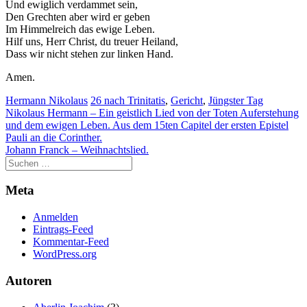
Und ewiglich verdammet sein,
Den Grechten aber wird er geben
Im Himmelreich das ewige Leben.
Hilf uns, Herr Christ, du treuer Heiland,
Dass wir nicht stehen zur linken Hand.
Amen.
Hermann Nikolaus
26 nach Trinitatis
,
Gericht
,
Jüngster Tag
Beitragsnavigation
Nikolaus Hermann – Ein geistlich Lied von der Toten Auferstehung
und dem ewigen Leben. Aus dem 15ten Capitel der ersten Epistel
Pauli an die Corinther.
Johann Franck – Weihnachtslied.
Meta
Anmelden
Eintrags-Feed
Kommentar-Feed
WordPress.org
Autoren