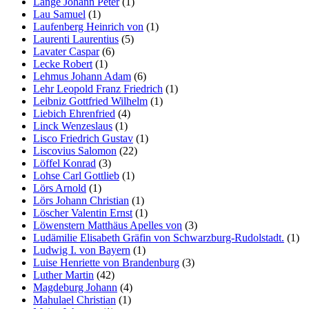
Lange Johann Peter
(1)
Lau Samuel
(1)
Laufenberg Heinrich von
(1)
Laurenti Laurentius
(5)
Lavater Caspar
(6)
Lecke Robert
(1)
Lehmus Johann Adam
(6)
Lehr Leopold Franz Friedrich
(1)
Leibniz Gottfried Wilhelm
(1)
Liebich Ehrenfried
(4)
Linck Wenzeslaus
(1)
Lisco Friedrich Gustav
(1)
Liscovius Salomon
(22)
Löffel Konrad
(3)
Lohse Carl Gottlieb
(1)
Lörs Arnold
(1)
Lörs Johann Christian
(1)
Löscher Valentin Ernst
(1)
Löwenstern Matthäus Apelles von
(3)
Ludämilie Elisabeth Gräfin von Schwarzburg-Rudolstadt.
(1)
Ludwig I. von Bayern
(1)
Luise Henriette von Brandenburg
(3)
Luther Martin
(42)
Magdeburg Johann
(4)
Mahulael Christian
(1)