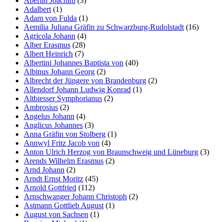
Aberlin Joachim
(3)
Adalbert
(1)
Adam von Fulda
(1)
Aemilia Juliana Gräfin zu Schwarzburg-Rudolstadt
(16)
Agricola Johann
(4)
Alber Erasmus
(28)
Albert Heinrich
(7)
Albertini Johannes Baptista von
(40)
Albinus Johann Georg
(2)
Albrecht der Jüngere von Brandenburg
(2)
Allendorf Johann Ludwig Konrad
(1)
Altbiesser Symphorianus
(2)
Ambrosius
(2)
Angelus Johann
(4)
Anglicus Johannes
(3)
Anna Gräfin von Stolberg
(1)
Annwyl Fritz Jacob von
(4)
Anton Ulrich Herzog von Braunschweig und Lüneburg
(3)
Arends Wilhelm Erasmus
(2)
Arnd Johann
(2)
Arndt Ernst Moritz
(45)
Arnold Gottfried
(112)
Arnschwanger Johann Christoph
(2)
Astmann Gottlieb August
(1)
August von Sachsen
(1)