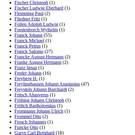
Fischer Christoph
(1)
Fischer Ludwig Eberhard
(1)
Flemming Paul
(2)
Fliedner Fritz
(1)
Follen Adolph Ludwig
(1)
Forstenborch Wylhelm
(1)
Franck Johann
(55)
Franck Michael
(1)
Franck Petrus
(1)
Franck Salomo
(27)
Francke August Hermann
(2)
Franke August Hermann
(2)
Franz Ignaz
(1)
Freder Johann
(16)
Freyberg H.
(1)
Freylinghausen Johann Anastasius
(47)
Freystein Johann Burchardt
(2)
Fritsch Ahasverus
(1)
Fröbing Johann Christoph
(1)
Frölich Bartholomäus
(1)
Frommann Johann Ulrich
(1)
Frommel Otto
(2)
Frosch Johannes
(1)
Funcke Otto
(1)
Garve Carl Bernhard
(18)