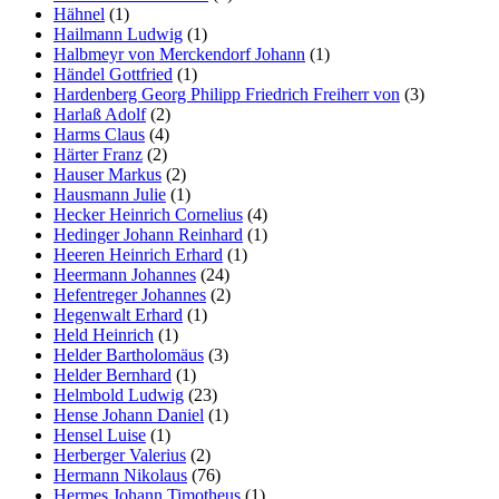
Hähnel
(1)
Hailmann Ludwig
(1)
Halbmeyr von Merckendorf Johann
(1)
Händel Gottfried
(1)
Hardenberg Georg Philipp Friedrich Freiherr von
(3)
Harlaß Adolf
(2)
Harms Claus
(4)
Härter Franz
(2)
Hauser Markus
(2)
Hausmann Julie
(1)
Hecker Heinrich Cornelius
(4)
Hedinger Johann Reinhard
(1)
Heeren Heinrich Erhard
(1)
Heermann Johannes
(24)
Hefentreger Johannes
(2)
Hegenwalt Erhard
(1)
Held Heinrich
(1)
Helder Bartholomäus
(3)
Helder Bernhard
(1)
Helmbold Ludwig
(23)
Hense Johann Daniel
(1)
Hensel Luise
(1)
Herberger Valerius
(2)
Hermann Nikolaus
(76)
Hermes Johann Timotheus
(1)