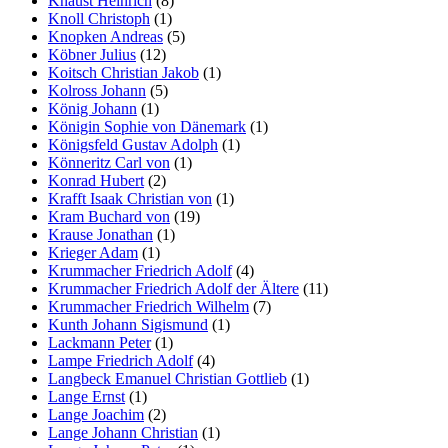
Knaust Heinrich
(8)
Knoll Christoph
(1)
Knopken Andreas
(5)
Köbner Julius
(12)
Koitsch Christian Jakob
(1)
Kolross Johann
(5)
König Johann
(1)
Königin Sophie von Dänemark
(1)
Königsfeld Gustav Adolph
(1)
Könneritz Carl von
(1)
Konrad Hubert
(2)
Krafft Isaak Christian von
(1)
Kram Buchard von
(19)
Krause Jonathan
(1)
Krieger Adam
(1)
Krummacher Friedrich Adolf
(4)
Krummacher Friedrich Adolf der Ältere
(11)
Krummacher Friedrich Wilhelm
(7)
Kunth Johann Sigismund
(1)
Lackmann Peter
(1)
Lampe Friedrich Adolf
(4)
Langbeck Emanuel Christian Gottlieb
(1)
Lange Ernst
(1)
Lange Joachim
(2)
Lange Johann Christian
(1)