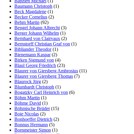
Bapzien Michael
(1)
Baumann Christoph
(1)
Beck Magdalene
(1)
Becker Cornelius
(2)
Behm Martin
(92)
Bengel Johann Albrecht
(3)
Berger Johann Wilhelm
(1)
Bernhard von Clairvaux
(2)
Bernstorff Christian Graf von
(1)
Bibliander Theodor
(1)
Bienemann Kaspar
(2)
Birken Sigmund von
(4)
Blaul Georg Friedrich
(23)
Blaurer von Giersberg Ambrosius
(11)
Blaurer von Giersberg Thomas
(7)
Blaurock Jörg
(2)
Blumhardt Christoph
(1)
Bogatzky Carl Heinrich von
(6)
Böhm Martin
(1)
Böhme David
(1)
Böhmische Brüder
(15)
Boie Nicolas
(2)
Bonhoeffer Dietrich
(2)
Bonnus Hermann
(5)
Bornmeister Simon
(1)