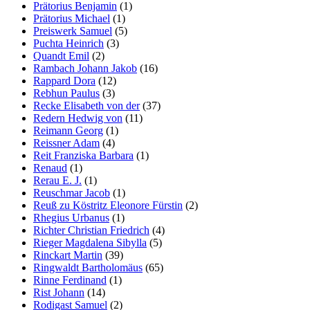
Prätorius Benjamin
(1)
Prätorius Michael
(1)
Preiswerk Samuel
(5)
Puchta Heinrich
(3)
Quandt Emil
(2)
Rambach Johann Jakob
(16)
Rappard Dora
(12)
Rebhun Paulus
(3)
Recke Elisabeth von der
(37)
Redern Hedwig von
(11)
Reimann Georg
(1)
Reissner Adam
(4)
Reit Franziska Barbara
(1)
Renaud
(1)
Rerau E. J.
(1)
Reuschmar Jacob
(1)
Reuß zu Köstritz Eleonore Fürstin
(2)
Rhegius Urbanus
(1)
Richter Christian Friedrich
(4)
Rieger Magdalena Sibylla
(5)
Rinckart Martin
(39)
Ringwaldt Bartholomäus
(65)
Rinne Ferdinand
(1)
Rist Johann
(14)
Rodigast Samuel
(2)