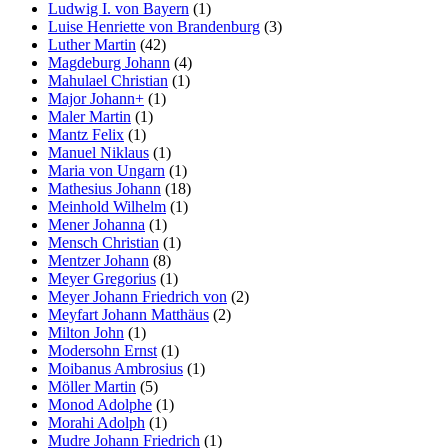
Ludwig I. von Bayern
(1)
Luise Henriette von Brandenburg
(3)
Luther Martin
(42)
Magdeburg Johann
(4)
Mahulael Christian
(1)
Major Johann+
(1)
Maler Martin
(1)
Mantz Felix
(1)
Manuel Niklaus
(1)
Maria von Ungarn
(1)
Mathesius Johann
(18)
Meinhold Wilhelm
(1)
Mener Johanna
(1)
Mensch Christian
(1)
Mentzer Johann
(8)
Meyer Gregorius
(1)
Meyer Johann Friedrich von
(2)
Meyfart Johann Matthäus
(2)
Milton John
(1)
Modersohn Ernst
(1)
Moibanus Ambrosius
(1)
Möller Martin
(5)
Monod Adolphe
(1)
Morahi Adolph
(1)
Mudre Johann Friedrich
(1)