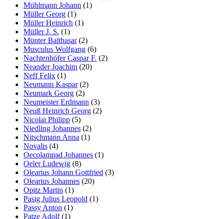
Mühlmann Johann
(1)
Müller Georg
(1)
Müller Heinrich
(1)
Müller J. S.
(1)
Münter Balthasar
(2)
Musculus Wolfgang
(6)
Nachtenhöfer Caspar F.
(2)
Neander Joachim
(20)
Neff Felix
(1)
Neumann Kaspar
(2)
Neumark Georg
(2)
Neumeister Erdmann
(3)
Neuß Heinrich Georg
(2)
Nicolai Philipp
(5)
Niedling Johannes
(2)
Nitschmann Anna
(1)
Novalis
(4)
Oecolampad Johannes
(1)
Oeler Ludewig
(8)
Olearius Johann Gottfried
(3)
Olearius Johannes
(20)
Opitz Martin
(1)
Pasig Julius Leopold
(1)
Passy Anton
(1)
Patze Adolf
(1)