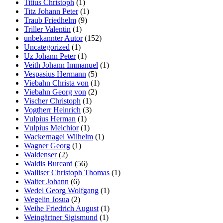
Titius Christoph
(1)
Titz Johann Peter
(1)
Traub Friedhelm
(9)
Triller Valentin
(1)
unbekannter Autor
(152)
Uncategorized
(1)
Uz Johann Peter
(1)
Veith Johann Immanuel
(1)
Vespasius Hermann
(5)
Viebahn Christa von
(1)
Viebahn Georg von
(2)
Vischer Christoph
(1)
Vogtherr Heinrich
(3)
Vulpius Herman
(1)
Vulpius Melchior
(1)
Wackernagel Wilhelm
(1)
Wagner Georg
(1)
Waldenser
(2)
Waldis Burcard
(56)
Walliser Christoph Thomas
(1)
Walter Johann
(6)
Wedel Georg Wolfgang
(1)
Wegelin Josua
(2)
Weihe Friedrich August
(1)
Weingärtner Sigismund
(1)