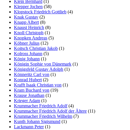
Klein Bernhard
(1)
Klepper Jochen
(58)
Klopstock Friedrich Gottlieb
(4)
Knak Gustav
(2)
Knapp Albert
(8)
Knaust Heinrich
(8)
Knoll Christoph
(1)
Knopken Andreas
(5)
Köbner Julius
(12)
Koitsch Christian Jakob
(1)
Kolross Johann
(5)
König Johann
(1)
Königin Sophie von Dänemark
(1)
Königsfeld Gustav Adolph
(1)
Könneritz Carl von
(1)
Konrad Hubert
(2)
Krafft Isaak Christian von
(1)
Kram Buchard von
(19)
Krause Jonathan
(1)
Krieger Adam
(1)
Krummacher Friedrich Adolf
(4)
Krummacher Friedrich Adolf der Ältere
(11)
Krummacher Friedrich Wilhelm
(7)
Kunth Johann Sigismund
(1)
Lackmann Peter
(1)