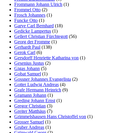
Frommann Johann Ulrich
(1)
Frommel Otto
(2)
Frosch Johannes
(1)
Funcke Otto
(1)
Garve Carl Bernhard
(18)
Gedicke Lampertus
(1)
Gellert Christian Fürchtegott
(56)
Georg der Fromme
(1)
Gerhardt Paul
(138)
Gerok Carl
(6)
Gersdorff Henriette Katharina von
(1)
Gesenius Justus
(2)
Gigas Johann
(5)
Gobat Samuel
(1)
Gossner Johannes Evangelista
(2)
Gotter Ludwig Andreas
(4)
Grafe Hermann Heinrich
(9)
Gramann Johann
(1)
Greding Johann Ernst
(1)
Gregor Christian
(3)
Greiter Matthäus
(7)
Grimmelshausen Hans Christoffel von
(1)
Grosser Samuel
(1)
Gruber Andreas
(1)
Grünwald Georg
(2)