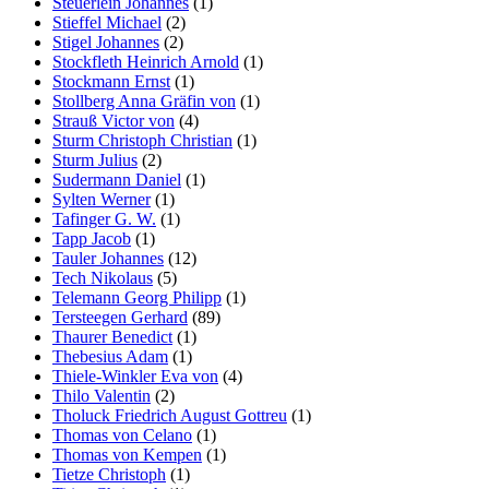
Steuerlein Johannes
(1)
Stieffel Michael
(2)
Stigel Johannes
(2)
Stockfleth Heinrich Arnold
(1)
Stockmann Ernst
(1)
Stollberg Anna Gräfin von
(1)
Strauß Victor von
(4)
Sturm Christoph Christian
(1)
Sturm Julius
(2)
Sudermann Daniel
(1)
Sylten Werner
(1)
Tafinger G. W.
(1)
Tapp Jacob
(1)
Tauler Johannes
(12)
Tech Nikolaus
(5)
Telemann Georg Philipp
(1)
Tersteegen Gerhard
(89)
Thaurer Benedict
(1)
Thebesius Adam
(1)
Thiele-Winkler Eva von
(4)
Thilo Valentin
(2)
Tholuck Friedrich August Gottreu
(1)
Thomas von Celano
(1)
Thomas von Kempen
(1)
Tietze Christoph
(1)