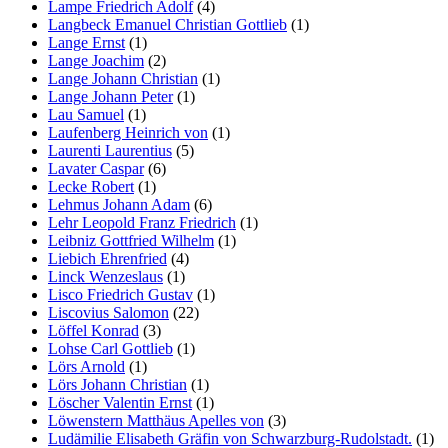
Lampe Friedrich Adolf
(4)
Langbeck Emanuel Christian Gottlieb
(1)
Lange Ernst
(1)
Lange Joachim
(2)
Lange Johann Christian
(1)
Lange Johann Peter
(1)
Lau Samuel
(1)
Laufenberg Heinrich von
(1)
Laurenti Laurentius
(5)
Lavater Caspar
(6)
Lecke Robert
(1)
Lehmus Johann Adam
(6)
Lehr Leopold Franz Friedrich
(1)
Leibniz Gottfried Wilhelm
(1)
Liebich Ehrenfried
(4)
Linck Wenzeslaus
(1)
Lisco Friedrich Gustav
(1)
Liscovius Salomon
(22)
Löffel Konrad
(3)
Lohse Carl Gottlieb
(1)
Lörs Arnold
(1)
Lörs Johann Christian
(1)
Löscher Valentin Ernst
(1)
Löwenstern Matthäus Apelles von
(3)
Ludämilie Elisabeth Gräfin von Schwarzburg-Rudolstadt.
(1)