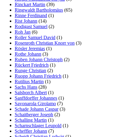
Rinckart Martin
(39)
Ringwaldt Bartholomäus
(65)
Rinne Ferdinand
(1)
Rist Johann
(14)
Rodigast Samuel
(2)
Roh Jan
(6)
Roller Samuel David
(1)
Rosenroth Christian Knorr von
(3)
Rösler Jeremias
(1)
Rothe Johann
(3)
Ruben Johann Christoph
(2)
Rückert Friedrich
(1)
Runge Christian
(2)
Ruopp Johann Friedrich
(1)
Rutilius Martin
(1)
Sachs Hans
(28)
Salsborch Albert
(1)
Sanffdorffer Johannes
(1)
Savonarola Girolamo
(7)
Schade Johann Caspar
(3)
Schaitberger Joseph
(2)
Schalling Martin
(1)
Scharnschlager Leupold
(1)
Scheffler Johann
(7)
Scheidt Christian Ludwig
(1)