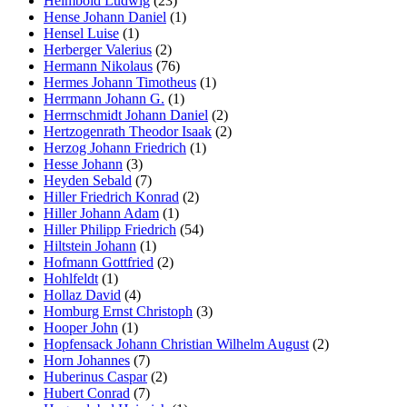
Helmbold Ludwig
(23)
Hense Johann Daniel
(1)
Hensel Luise
(1)
Herberger Valerius
(2)
Hermann Nikolaus
(76)
Hermes Johann Timotheus
(1)
Herrmann Johann G.
(1)
Herrnschmidt Johann Daniel
(2)
Hertzogenrath Theodor Isaak
(2)
Herzog Johann Friedrich
(1)
Hesse Johann
(3)
Heyden Sebald
(7)
Hiller Friedrich Konrad
(2)
Hiller Johann Adam
(1)
Hiller Philipp Friedrich
(54)
Hiltstein Johann
(1)
Hofmann Gottfried
(2)
Hohlfeldt
(1)
Hollaz David
(4)
Homburg Ernst Christoph
(3)
Hooper John
(1)
Hopfensack Johann Christian Wilhelm August
(2)
Horn Johannes
(7)
Huberinus Caspar
(2)
Hubert Conrad
(7)