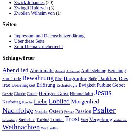
Zwick Johannes
(29)
Zwingli Huldrych
(3)
Zwollen Wilhelm von
(1)
Seiten
Impressum und Datenschutzerklärung
Über diese Seite
Zum Thema Urheberrecht
Schlagwörter
Abendlied
Abendmahl
Bereitung
Auferstehung
Advent
Anbetung
Bewahrung
Biographie
Danklied
zum Tode
Dies
Buße
Bibel
Gebet
irae
Erlösung
Ewigkeit
Fürbitte
Dreieinigkeit
Eschatologie
Jesus
Heiliger Geist
Himmelfahrt
Glaube
Gnade
Gericht
Loblied
Liebe
Morgenlied
Karfreitag
Kirche
Psalter
Nachfolge
Ostern
Passion
Neujahr
Parusie
Trost
Vergebung
Trinität
Sterbelied
Tischlied
Vater
Vertrauen
Schöpfung
Weihnachten
Wort Gottes