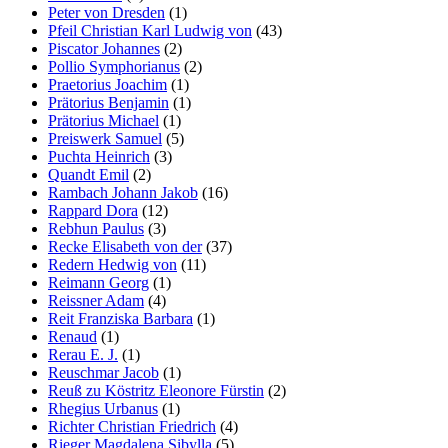
Peter von Dresden
(1)
Pfeil Christian Karl Ludwig von
(43)
Piscator Johannes
(2)
Pollio Symphorianus
(2)
Praetorius Joachim
(1)
Prätorius Benjamin
(1)
Prätorius Michael
(1)
Preiswerk Samuel
(5)
Puchta Heinrich
(3)
Quandt Emil
(2)
Rambach Johann Jakob
(16)
Rappard Dora
(12)
Rebhun Paulus
(3)
Recke Elisabeth von der
(37)
Redern Hedwig von
(11)
Reimann Georg
(1)
Reissner Adam
(4)
Reit Franziska Barbara
(1)
Renaud
(1)
Rerau E. J.
(1)
Reuschmar Jacob
(1)
Reuß zu Köstritz Eleonore Fürstin
(2)
Rhegius Urbanus
(1)
Richter Christian Friedrich
(4)
Rieger Magdalena Sibylla
(5)