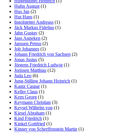
Hugendubel Heinrich
(1)
Huhn August
(1)
Hus Jan
(2)
Hut Hans
(1)
Ingolstetter Andreass
(1)
Jäck Markus Fidelius
(1)
Jahn Gustav
(2)
Jans Anneken
(2)
Janssen Petrus
(2)
Job Johannes
(1)
Johann Friedrich von Sachsen
(2)
Jonas Justus
(5)
Jörgens Friedrich Ludwig
(1)
Jorissen Matthias
(12)
Juda Leo
(6)
Jung-Stilling Johann Heinrich
(1)
Kantz Caspar
(1)
Keller Claus
(1)
Kern Georg
(1)
Keymann Christian
(3)
Keysel Wilhelm von
(1)
Kiesel Abraham
(1)
Kind Friedrich
(1)
Kinkel Gottfried
(1)
Kinner von Scherffenstein Martin
(1)