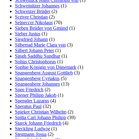
Schweinick Hans Christoph von
(1)
Schweinitzer Johannes
(1)
Schweizer Brüder
(2)
Scriver Christian
(2)
Selneccer Nikolaus
(70)
Sieben Brüder von Gmünd
(1)
Sieber Justus
(1)
Siegfried Johann
(1)
Silberrad Marie Clara von
(3)
Silbert Johann Peter
(1)
Singh Saddhu Sundhar
(1)
Solius Christophorus
(1)
Sophie Königin von Dänemark
(1)
Spangenberg August Gottlieb
(3)
Spangenberg Cyriakus
(5)
Spangenberg Johannes
(13)
Spee Friedrich
(2)
Spener Philipp Jakob
(1)
Spengler Lazarus
(4)
Speratus Paul
(32)
Spieker Christian Wilhelm
(2)
Spitta Carl Johann Philipp
(39)
Starck Johann Friedrich
(4)
Steckling Ludwig
(1)
Stegmann Josua
(2)