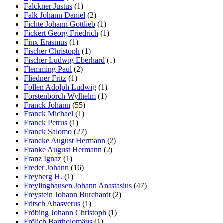
Falckner Justus
(1)
Falk Johann Daniel
(2)
Fichte Johann Gottlieb
(1)
Fickert Georg Friedrich
(1)
Finx Erasmus
(1)
Fischer Christoph
(1)
Fischer Ludwig Eberhard
(1)
Flemming Paul
(2)
Fliedner Fritz
(1)
Follen Adolph Ludwig
(1)
Forstenborch Wylhelm
(1)
Franck Johann
(55)
Franck Michael
(1)
Franck Petrus
(1)
Franck Salomo
(27)
Francke August Hermann
(2)
Franke August Hermann
(2)
Franz Ignaz
(1)
Freder Johann
(16)
Freyberg H.
(1)
Freylinghausen Johann Anastasius
(47)
Freystein Johann Burchardt
(2)
Fritsch Ahasverus
(1)
Fröbing Johann Christoph
(1)
Frölich Bartholomäus
(1)