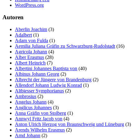
der Website
WordPress.org
auf Basis der
Nutzung
Autoren
verbessern.
Aberlin Joachim
(3)
Adalbert
(1)
Adam von Fulda
(1)
Erfahrung
Aemilia Juliana Gräfin zu Schwarzburg-Rudolstadt
(16)
Damit unsere
Agricola Johann
(4)
Website
Alber Erasmus
(28)
während
Albert Heinrich
(7)
Ihres Besuchs
Albertini Johannes Baptista von
(40)
so gut wie
Albinus Johann Georg
(2)
möglich
Albrecht der Jüngere von Brandenburg
(2)
funktioniert.
Allendorf Johann Ludwig Konrad
(1)
Wenn Sie
Altbiesser Symphorianus
(2)
diese Cookies
Ambrosius
(2)
ablehnen,
Angelus Johann
(4)
verschwinden
Anglicus Johannes
(3)
einige
Anna Gräfin von Stolberg
(1)
Funktionen
Annwyl Fritz Jacob von
(4)
von der
Anton Ulrich Herzog von Braunschweig und Lüneburg
(3)
Website.
Arends Wilhelm Erasmus
(2)
Arnd Johann
(2)