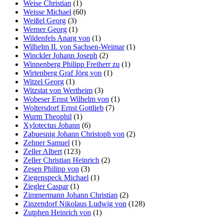
Weise Christian
(1)
Weisse Michael
(60)
Weißel Georg
(3)
Werner Georg
(1)
Wildenfels Anarg von
(1)
Wilhelm II. von Sachsen-Weimar
(1)
Winckler Johann Joseph
(2)
Winnenberg Philipp Freiherr zu
(1)
Wirtenberg Graf Jörg von
(1)
Witzel Georg
(1)
Witzstat von Wertheim
(3)
Wobeser Ernst Wilhelm von
(1)
Woltersdorf Ernst Gottlieb
(7)
Wurm Theophil
(1)
Xylotectus Johann
(6)
Zabuesnig Johann Christoph von
(2)
Zehner Samuel
(1)
Zeller Albert
(123)
Zeller Christian Heinrich
(2)
Zesen Philipp von
(3)
Ziegenspeck Michael
(1)
Ziegler Caspar
(1)
Zimmermann Johann Christian
(2)
Zinzendorf Nikolaus Ludwig von
(128)
Zutphen Heinrich von
(1)