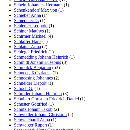
Schein Johannes Hermann
(1)
Schenkendorf Max von
(1)
Schieber Anna
(1)
Schiedeler D.
(1)
Schiemer Leopold
(1)
Schiner Matthys
(1)
Schirmer Michael
(4)
Schlaffer Hans
(1)
Schlatter Anna
(2)
Schlegel Friedrich
(1)
Schmedding Johann Heinrich
(1)
Schmidt Johann Eusebius
(3)
Schmolck Benjamin
(53)
Schneegaß Cyriacus
(1)
Schneesing Johannes
(2)
Schneider Liepolt
(1)
Schoch G.
(1)
Schröder Johann Heinrich
(3)
Schubart Christian Friedrich Daniel
(1)
Schuster Gottfried
(1)
Schütz Johann Jakob
(2)
Schwedler Johann Christoph
(2)
Schweichardt Anna
(1)
Schweiger Rupert
(1)