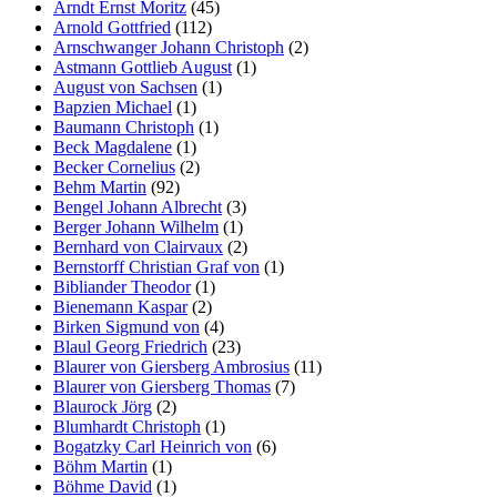
Arndt Ernst Moritz
(45)
Marketing
Arnold Gottfried
(112)
Arnschwanger Johann Christoph
(2)
Indem Sie uns Ihre
Astmann Gottlieb August
(1)
Interessen und Ihr
August von Sachsen
(1)
Verhalten beim
Bapzien Michael
(1)
Besuch unserer
Baumann Christoph
(1)
Website mitteilen,
Beck Magdalene
(1)
erhöhen Sie die
Becker Cornelius
(2)
Wahrscheinlichkeit,
Behm Martin
(92)
personalisierte
Bengel Johann Albrecht
(3)
Inhalte und
Berger Johann Wilhelm
(1)
Angebote zu sehen.
Bernhard von Clairvaux
(2)
Bernstorff Christian Graf von
(1)
Bibliander Theodor
(1)
Bienemann Kaspar
(2)
Birken Sigmund von
(4)
Blaul Georg Friedrich
(23)
Blaurer von Giersberg Ambrosius
(11)
Blaurer von Giersberg Thomas
(7)
Blaurock Jörg
(2)
Blumhardt Christoph
(1)
Bogatzky Carl Heinrich von
(6)
Böhm Martin
(1)
Böhme David
(1)