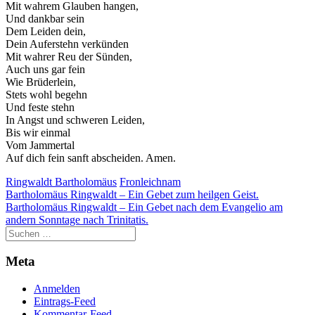
Mit wahrem Glauben hangen,
Und dankbar sein
Dem Leiden dein,
Dein Auferstehn verkünden
Mit wahrer Reu der Sünden,
Auch uns gar fein
Wie Brüderlein,
Notwendig
Stets wohl begehn
Diese
Und feste stehn
Cookies
In Angst und schweren Leiden,
sind nicht
Bis wir einmal
optional.
Vom Jammertal
Sie werden
Auf dich fein sanft abscheiden. Amen.
benötigt,
damit die
Ringwaldt Bartholomäus
Fronleichnam
Website
Beitragsnavigation
Bartholomäus Ringwaldt – Ein Gebet zum heilgen Geist.
funktioniert.
Bartholomäus Ringwaldt – Ein Gebet nach dem Evangelio am
andern Sonntage nach Trinitatis.
Statistik
Meta
Mit diesen
Cookies
können wir die
Anmelden
Funktionsweise
Eintrags-Feed
und Struktur
Kommentar-Feed