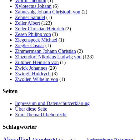
Wurm Theophil
(1)
Xylotectus Johann
(6)
Zabuesnig Johann Christoph von
(2)
Zehner Samuel
(1)
Zeller Albert
(123)
Zeller Christian Heinrich
(2)
Zesen Philipp von
(3)
Ziegenspeck Michael
(1)
Ziegler Caspar
(1)
Zimmermann Johann Christian
(2)
Zinzendorf Nikolaus Ludwig von
(128)
Zutphen Heinrich von
(1)
Zwick Johannes
(29)
Zwingli Huldrych
(3)
Zwollen Wilhelm von
(1)
Seiten
Impressum und Datenschutzerklärung
Über diese Seite
Zum Thema Urheberrecht
Schlagwörter
Abendlied