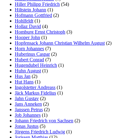
Hiller Philipp Friedrich
(54)
Hiltstein Johann
(1)
Hofmann Gottfried
(2)
Hohlfeldt
(1)
Hollaz David
(4)
Homburg Ernst Christoph
(3)
Hooper John
(1)
Hopfensack Johann Christian Wilhelm August
(2)
Horn Johannes
(7)
Huberinus Caspar
(2)
Hubert Conrad
(7)
Hugendubel Heinrich
(1)
Huhn August
(1)
Hus Jan
(2)
Hut Hans
(1)
Ingolstetter Andreass
(1)
Jäck Markus Fidelius
(1)
Jahn Gustav
(2)
Jans Anneken
(2)
Janssen Petrus
(2)
Job Johannes
(1)
Johann Friedrich von Sachsen
(2)
Jonas Justus
(5)
Jörgens Friedrich Ludwig
(1)
Jorissen Matthias
(12)