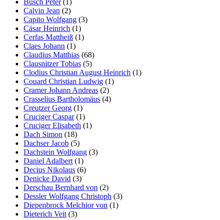
Busch Peter
(1)
Calvin Jean
(2)
Capito Wolfgang
(3)
Cäsar Heinrich
(1)
Cerfas Mattheiß
(1)
Claes Johann
(1)
Claudius Matthias
(68)
Clausnitzer Tobias
(5)
Clodius Christian August Heinrich
(1)
Couard Christian Ludwig
(1)
Cramer Johann Andreas
(2)
Crasselius Bartholomäus
(4)
Creutzer Georg
(1)
Cruciger Caspar
(1)
Cruciger Elisabeth
(1)
Dach Simon
(18)
Dachser Jacob
(5)
Dachstein Wolfgang
(3)
Daniel Adalbert
(1)
Decius Nikolaus
(6)
Denicke David
(3)
Derschau Bernhard von
(2)
Dessler Wolfgang Christoph
(3)
Diepenbrock Melchior von
(1)
Dieterich Veit
(3)