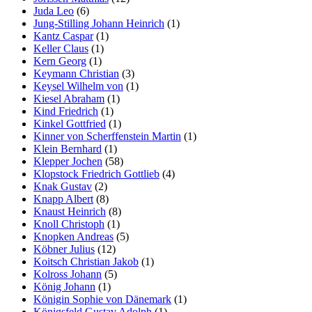
Juda Leo
(6)
Jung-Stilling Johann Heinrich
(1)
Kantz Caspar
(1)
Keller Claus
(1)
Kern Georg
(1)
Keymann Christian
(3)
Keysel Wilhelm von
(1)
Kiesel Abraham
(1)
Kind Friedrich
(1)
Kinkel Gottfried
(1)
Kinner von Scherffenstein Martin
(1)
Klein Bernhard
(1)
Klepper Jochen
(58)
Klopstock Friedrich Gottlieb
(4)
Knak Gustav
(2)
Knapp Albert
(8)
Knaust Heinrich
(8)
Knoll Christoph
(1)
Knopken Andreas
(5)
Köbner Julius
(12)
Koitsch Christian Jakob
(1)
Kolross Johann
(5)
König Johann
(1)
Königin Sophie von Dänemark
(1)
Königsfeld Gustav Adolph
(1)