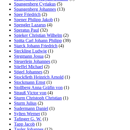
Spangenberg Cyriakus
(5)
Spangenberg Johannes
(13)
Spee Friedrich
(2)
Spener Philipp Jakob
(1)
Spengler Lazarus
(4)
Speratus Paul
(32)
Spieker Christian Wilhelm
(2)
Spitta Carl Johann Philipp
(39)
Starck Johann Friedrich
(4)
Steckling Ludwig
(1)
Stegmann Josua
(2)
Steuerlein Johannes
(1)
Stieffel Michael
(2)
Stigel Johannes
(2)
Stockfleth Heinrich Arnold
(1)
Stockmann Ernst
(1)
Stollberg Anna Gräfin von
(1)
Strauß Victor von
(4)
Sturm Christoph Christian
(1)
Sturm Julius
(2)
Sudermann Daniel
(1)
Sylten Werner
(1)
Tafinger G. W.
(1)
Tapp Jacob
(1)
Tauler Johannes
(12)