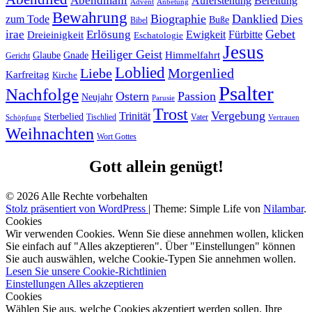
Abendmahl
Bereitung
Auferstehung
Advent
Anbetung
Bewahrung
Biographie
Danklied
zum Tode
Dies
Buße
Bibel
Gebet
irae
Erlösung
Ewigkeit
Fürbitte
Dreieinigkeit
Eschatologie
Jesus
Heiliger Geist
Himmelfahrt
Glaube
Gnade
Gericht
Loblied
Liebe
Morgenlied
Karfreitag
Kirche
Psalter
Nachfolge
Ostern
Passion
Neujahr
Parusie
Trost
Vergebung
Trinität
Sterbelied
Tischlied
Vater
Vertrauen
Schöpfung
Weihnachten
Wort Gottes
Gott allein genügt!
© 2026 Alle Rechte vorbehalten
Stolz präsentiert von WordPress
|
Theme: Simple Life von
Nilambar
.
Cookies
Wir verwenden Cookies. Wenn Sie diese annehmen wollen, klicken
Sie einfach auf "Alles akzeptieren". Über "Einstellungen" können
Sie auch auswählen, welche Cookie-Typen Sie annehmen wollen.
Lesen Sie unsere Cookie-Richtlinien
Einstellungen
Alles akzeptieren
Cookies
Wählen Sie aus, welche Cookies akzeptiert werden sollen. Ihre