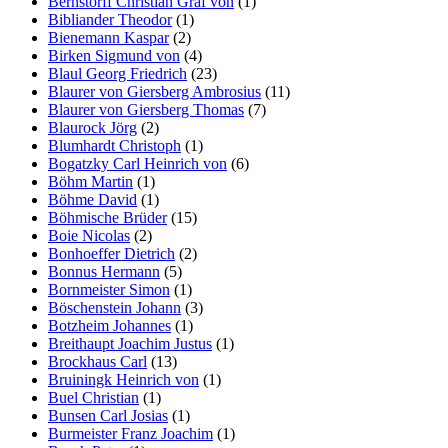
Bernstorff Christian Graf von
(1)
Bibliander Theodor
(1)
Bienemann Kaspar
(2)
Birken Sigmund von
(4)
Blaul Georg Friedrich
(23)
Blaurer von Giersberg Ambrosius
(11)
Blaurer von Giersberg Thomas
(7)
Blaurock Jörg
(2)
Blumhardt Christoph
(1)
Bogatzky Carl Heinrich von
(6)
Böhm Martin
(1)
Böhme David
(1)
Böhmische Brüder
(15)
Boie Nicolas
(2)
Bonhoeffer Dietrich
(2)
Bonnus Hermann
(5)
Bornmeister Simon
(1)
Böschenstein Johann
(3)
Botzheim Johannes
(1)
Breithaupt Joachim Justus
(1)
Brockhaus Carl
(13)
Bruiningk Heinrich von
(1)
Buel Christian
(1)
Bunsen Carl Josias
(1)
Burmeister Franz Joachim
(1)