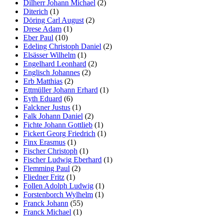
Dilherr Johann Michael
(2)
Diterich
(1)
Döring Carl August
(2)
Drese Adam
(1)
Eber Paul
(10)
Edeling Christoph Daniel
(2)
Elsässer Wilhelm
(1)
Engelhard Leonhard
(2)
Englisch Johannes
(2)
Erb Matthias
(2)
Ettmüller Johann Erhard
(1)
Eyth Eduard
(6)
Falckner Justus
(1)
Falk Johann Daniel
(2)
Fichte Johann Gottlieb
(1)
Fickert Georg Friedrich
(1)
Finx Erasmus
(1)
Fischer Christoph
(1)
Fischer Ludwig Eberhard
(1)
Flemming Paul
(2)
Fliedner Fritz
(1)
Follen Adolph Ludwig
(1)
Forstenborch Wylhelm
(1)
Franck Johann
(55)
Franck Michael
(1)