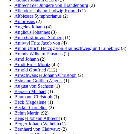
Albrecht der Jüngere von Brandenburg
(2)
Allendorf Johann Ludwig Konrad
(1)
Altbiesser Symphorianus
(2)
Ambrosius
(2)
Angelus Johann
(4)
Anglicus Johannes
(3)
Anna Gräfin von Stolberg
(1)
Annwyl Fritz Jacob von
(4)
Anton Ulrich Herzog von Braunschweig und Lüneburg
(3)
Arends Wilhelm Erasmus
(2)
Arnd Johann
(2)
Arndt Ernst Moritz
(45)
Arnold Gottfried
(112)
Arnschwanger Johann Christoph
(2)
Astmann Gottlieb August
(1)
August von Sachsen
(1)
Bapzien Michael
(1)
Baumann Christoph
(1)
Beck Magdalene
(1)
Becker Cornelius
(2)
Behm Martin
(92)
Bengel Johann Albrecht
(3)
Berger Johann Wilhelm
(1)
Bernhard von Clairvaux
(2)