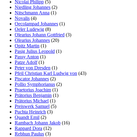
Nicolai Philipp
(5)
Niedling Johannes
(2)
Nitschmann Anna
(1)
Novalis
(4)
Oecolampad Johannes
(1)
Oeler Ludewig
(8)
Olearius Johann Gottfried
(3)
Olearius Johannes
(20)
Opitz Martin
(1)
Pasig Julius Leopold
(1)
Passy Anton
(1)
Patze Adolf
(1)
Peter von Dresden
(1)
Pfeil Christian Karl Ludwig von
(43)
Piscator Johannes
(2)
Pollio Symphorianus
(2)
Praetorius Joachim
(1)
Prätorius Benjamin
(1)
Prätorius Michael
(1)
Preiswerk Samuel
(5)
Puchta Heinrich
(3)
Quandt Emil
(2)
Rambach Johann Jakob
(16)
Rappard Dora
(12)
Rebhun Paulus
(3)