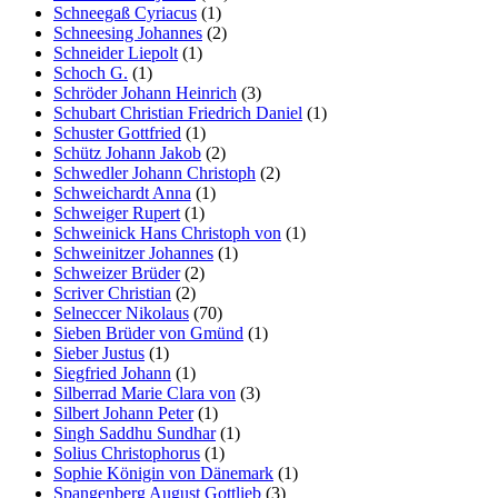
Schneegaß Cyriacus
(1)
Schneesing Johannes
(2)
Schneider Liepolt
(1)
Schoch G.
(1)
Schröder Johann Heinrich
(3)
Schubart Christian Friedrich Daniel
(1)
Schuster Gottfried
(1)
Schütz Johann Jakob
(2)
Schwedler Johann Christoph
(2)
Schweichardt Anna
(1)
Schweiger Rupert
(1)
Schweinick Hans Christoph von
(1)
Schweinitzer Johannes
(1)
Schweizer Brüder
(2)
Scriver Christian
(2)
Selneccer Nikolaus
(70)
Sieben Brüder von Gmünd
(1)
Sieber Justus
(1)
Siegfried Johann
(1)
Silberrad Marie Clara von
(3)
Silbert Johann Peter
(1)
Singh Saddhu Sundhar
(1)
Solius Christophorus
(1)
Sophie Königin von Dänemark
(1)
Spangenberg August Gottlieb
(3)