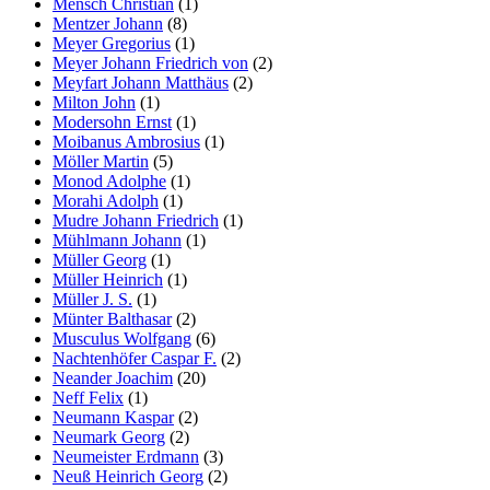
Mensch Christian
(1)
Mentzer Johann
(8)
Meyer Gregorius
(1)
Meyer Johann Friedrich von
(2)
Meyfart Johann Matthäus
(2)
Milton John
(1)
Modersohn Ernst
(1)
Moibanus Ambrosius
(1)
Möller Martin
(5)
Monod Adolphe
(1)
Morahi Adolph
(1)
Mudre Johann Friedrich
(1)
Mühlmann Johann
(1)
Müller Georg
(1)
Müller Heinrich
(1)
Müller J. S.
(1)
Münter Balthasar
(2)
Musculus Wolfgang
(6)
Nachtenhöfer Caspar F.
(2)
Neander Joachim
(20)
Neff Felix
(1)
Neumann Kaspar
(2)
Neumark Georg
(2)
Neumeister Erdmann
(3)
Neuß Heinrich Georg
(2)