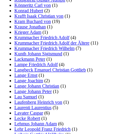
Könneritz Carl von
(1)
Konrad Hubert
(2)
Krafft Isaak Christian von
(1)
Kram Buchard von
(19)
Krause Jonathan
(1)
Krieger Adam
(1)
Krummacher Friedrich Adolf
(4)
Krummacher Friedrich Adolf der Ältere
(11)
Krummacher Friedrich Wilhelm
(7)
Kunth Johann Sigismund
(1)
Lackmann Peter
(1)
Lampe Friedrich Adolf
(4)
Langbeck Emanuel Christian Gottlieb
(1)
Lange Ernst
(1)
Lange Joachim
(2)
Lange Johann Christian
(1)
Lange Johann Peter
(1)
Lau Samuel
(1)
Laufenberg Heinrich von
(1)
Laurenti Laurentius
(5)
Lavater Caspar
(6)
Lecke Robert
(1)
Lehmus Johann Adam
(6)
Lehr Leopold Franz Friedrich
(1)