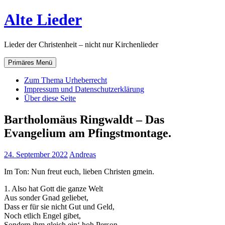
Zum
Alte Lieder
Inhalt
springen
Lieder der Christenheit – nicht nur Kirchenlieder
Primäres Menü
Zum Thema Urheberrecht
Impressum und Datenschutzerklärung
Über diese Seite
Bartholomäus Ringwaldt – Das
Evangelium am Pfingstmontage.
24. September 2022
Andreas
Im Ton: Nun freut euch, lieben Christen gmein.
1. Also hat Gott die ganze Welt
Aus sonder Gnad geliebet,
Dass er für sie nicht Gut und Geld,
Noch etlich Engel gibet,
Sondern ihm gleich ein‘ hoh Person,