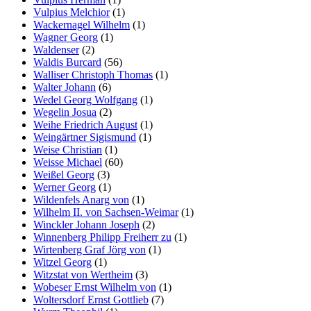
Vulpius Melchior
(1)
Wackernagel Wilhelm
(1)
Wagner Georg
(1)
Waldenser
(2)
Waldis Burcard
(56)
Walliser Christoph Thomas
(1)
Walter Johann
(6)
Wedel Georg Wolfgang
(1)
Wegelin Josua
(2)
Weihe Friedrich August
(1)
Weingärtner Sigismund
(1)
Weise Christian
(1)
Weisse Michael
(60)
Weißel Georg
(3)
Werner Georg
(1)
Wildenfels Anarg von
(1)
Wilhelm II. von Sachsen-Weimar
(1)
Winckler Johann Joseph
(2)
Winnenberg Philipp Freiherr zu
(1)
Wirtenberg Graf Jörg von
(1)
Witzel Georg
(1)
Witzstat von Wertheim
(3)
Wobeser Ernst Wilhelm von
(1)
Woltersdorf Ernst Gottlieb
(7)