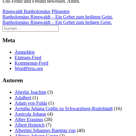
Uns Feind und Freund beweisen. Amen.
Ringwaldt Bartholomäus
Pfingsten
Beitragsnavigation
Bartholomäus Ringwaldt – Ein Gebet zum heiligen Geist.
Bartholomäus Ringwaldt – Ein Gebet zum heilgen Geist.
Meta
Anmelden
Eintrags-Feed
Kommentar-Feed
WordPress.org
Autoren
Aberlin Joachim
(3)
Adalbert
(1)
Adam von Fulda
(1)
Aemilia Juliana Gräfin zu Schwarzburg-Rudolstadt
(16)
Agricola Johann
(4)
Alber Erasmus
(28)
Albert Heinrich
(7)
Albertini Johannes Baptista von
(40)
Albinus Johann Georg
(2)