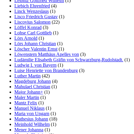
Leibniz Gottfried Wilhelm
(1)
Liebich Ehrenfried
(4)
Linck Wenzeslaus
(1)
Lisco Friedrich Gustav
(1)
Liscovius Salomon
(22)
Löffel Konrad
(3)
Lohse Carl Gottlieb
(1)
Lörs Arnold
(1)
Lörs Johann Christian
(1)
Löscher Valentin Ernst
(1)
Löwenstern Matthäus Apelles von
(3)
Ludämilie Elisabeth Gräfin von Schwarzburg-Rudolstadt.
(1)
Ludwig I. von Bayern
(1)
Luise Henriette von Brandenburg
(3)
Luther Martin
(42)
Magdeburg Johann
(4)
Mahulael Christian
(1)
Major Johann+
(1)
Maler Martin
(1)
Mantz Felix
(1)
Manuel Niklaus
(1)
Maria von Ungarn
(1)
Mathesius Johann
(18)
Meinhold Wilhelm
(1)
Mener Johanna
(1)