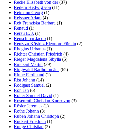
Recke Elisabeth von der
(37)
Redern Hedwig von
(11)
Reimann Georg
(1)
Reissner Adam
(4)
Reit Franziska Barbara
(1)
Renaud
(1)
Rerau E. J.
(1)
Reuschmar Jacob
(1)
Reuß zu Köstritz Eleonore Fürstin
(2)
Rhegius Urbanus
(1)
Richter Christian Friedrich
(4)
Rieger Magdalena Sibylla
(5)
Rinckart Martin
(39)
Ringwaldt Bartholomäus
(65)
Rinne Ferdinand
(1)
Rist Johann
(14)
Rodigast Samuel
(2)
Roh Jan
(6)
Roller Samuel David
(1)
Rosenroth Christian Knorr von
(3)
Rösler Jeremias
(1)
Rothe Johann
(3)
Ruben Johann Christoph
(2)
Rückert Friedrich
(1)
Runge Christian
(2)