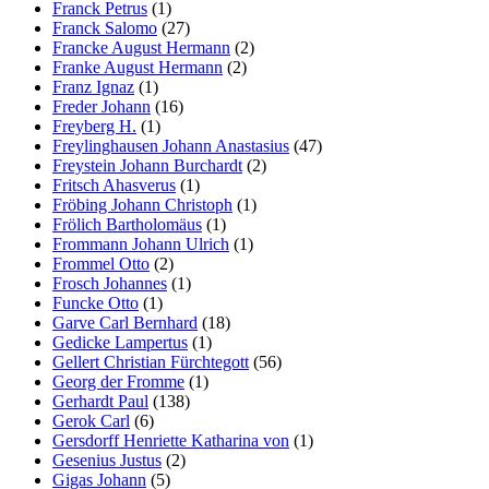
Franck Petrus
(1)
Franck Salomo
(27)
Francke August Hermann
(2)
Franke August Hermann
(2)
Franz Ignaz
(1)
Freder Johann
(16)
Freyberg H.
(1)
Freylinghausen Johann Anastasius
(47)
Freystein Johann Burchardt
(2)
Fritsch Ahasverus
(1)
Fröbing Johann Christoph
(1)
Frölich Bartholomäus
(1)
Frommann Johann Ulrich
(1)
Frommel Otto
(2)
Frosch Johannes
(1)
Funcke Otto
(1)
Garve Carl Bernhard
(18)
Gedicke Lampertus
(1)
Gellert Christian Fürchtegott
(56)
Georg der Fromme
(1)
Gerhardt Paul
(138)
Gerok Carl
(6)
Gersdorff Henriette Katharina von
(1)
Gesenius Justus
(2)
Gigas Johann
(5)