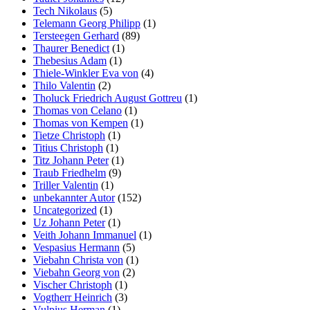
Tech Nikolaus
(5)
Telemann Georg Philipp
(1)
Tersteegen Gerhard
(89)
Thaurer Benedict
(1)
Thebesius Adam
(1)
Thiele-Winkler Eva von
(4)
Thilo Valentin
(2)
Tholuck Friedrich August Gottreu
(1)
Thomas von Celano
(1)
Thomas von Kempen
(1)
Tietze Christoph
(1)
Titius Christoph
(1)
Titz Johann Peter
(1)
Traub Friedhelm
(9)
Triller Valentin
(1)
unbekannter Autor
(152)
Uncategorized
(1)
Uz Johann Peter
(1)
Veith Johann Immanuel
(1)
Vespasius Hermann
(5)
Viebahn Christa von
(1)
Viebahn Georg von
(2)
Vischer Christoph
(1)
Vogtherr Heinrich
(3)
Vulpius Herman
(1)