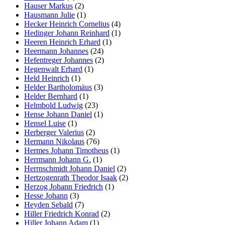
Hauser Markus
(2)
Hausmann Julie
(1)
Hecker Heinrich Cornelius
(4)
Hedinger Johann Reinhard
(1)
Heeren Heinrich Erhard
(1)
Heermann Johannes
(24)
Hefentreger Johannes
(2)
Hegenwalt Erhard
(1)
Held Heinrich
(1)
Helder Bartholomäus
(3)
Helder Bernhard
(1)
Helmbold Ludwig
(23)
Hense Johann Daniel
(1)
Hensel Luise
(1)
Herberger Valerius
(2)
Hermann Nikolaus
(76)
Hermes Johann Timotheus
(1)
Herrmann Johann G.
(1)
Herrnschmidt Johann Daniel
(2)
Hertzogenrath Theodor Isaak
(2)
Herzog Johann Friedrich
(1)
Hesse Johann
(3)
Heyden Sebald
(7)
Hiller Friedrich Konrad
(2)
Hiller Johann Adam
(1)