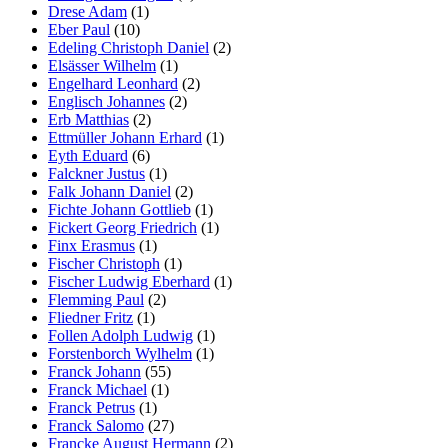
Drese Adam
(1)
Eber Paul
(10)
Edeling Christoph Daniel
(2)
Elsässer Wilhelm
(1)
Engelhard Leonhard
(2)
Englisch Johannes
(2)
Erb Matthias
(2)
Ettmüller Johann Erhard
(1)
Eyth Eduard
(6)
Falckner Justus
(1)
Falk Johann Daniel
(2)
Fichte Johann Gottlieb
(1)
Fickert Georg Friedrich
(1)
Finx Erasmus
(1)
Fischer Christoph
(1)
Fischer Ludwig Eberhard
(1)
Flemming Paul
(2)
Fliedner Fritz
(1)
Follen Adolph Ludwig
(1)
Forstenborch Wylhelm
(1)
Franck Johann
(55)
Franck Michael
(1)
Franck Petrus
(1)
Franck Salomo
(27)
Francke August Hermann
(2)