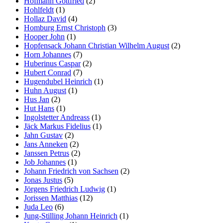
Hofmann Gottfried
(2)
Hohlfeldt
(1)
Hollaz David
(4)
Homburg Ernst Christoph
(3)
Hooper John
(1)
Hopfensack Johann Christian Wilhelm August
(2)
Horn Johannes
(7)
Huberinus Caspar
(2)
Hubert Conrad
(7)
Hugendubel Heinrich
(1)
Huhn August
(1)
Hus Jan
(2)
Hut Hans
(1)
Ingolstetter Andreass
(1)
Jäck Markus Fidelius
(1)
Jahn Gustav
(2)
Jans Anneken
(2)
Janssen Petrus
(2)
Job Johannes
(1)
Johann Friedrich von Sachsen
(2)
Jonas Justus
(5)
Jörgens Friedrich Ludwig
(1)
Jorissen Matthias
(12)
Juda Leo
(6)
Jung-Stilling Johann Heinrich
(1)