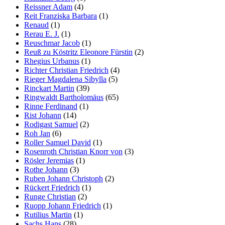
Reissner Adam
(4)
Reit Franziska Barbara
(1)
Renaud
(1)
Rerau E. J.
(1)
Reuschmar Jacob
(1)
Reuß zu Köstritz Eleonore Fürstin
(2)
Rhegius Urbanus
(1)
Richter Christian Friedrich
(4)
Rieger Magdalena Sibylla
(5)
Rinckart Martin
(39)
Ringwaldt Bartholomäus
(65)
Rinne Ferdinand
(1)
Rist Johann
(14)
Rodigast Samuel
(2)
Roh Jan
(6)
Roller Samuel David
(1)
Rosenroth Christian Knorr von
(3)
Rösler Jeremias
(1)
Rothe Johann
(3)
Ruben Johann Christoph
(2)
Rückert Friedrich
(1)
Runge Christian
(2)
Ruopp Johann Friedrich
(1)
Rutilius Martin
(1)
Sachs Hans
(28)