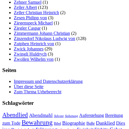
Zehner Samuel
(1)
Zeller Albert
(123)
Zeller Christian Heinrich
(2)
Zesen Philipp von
(3)
Ziegenspeck Michael
(1)
Ziegler Caspar
(1)
Zimmermann Johann Christian
(2)
Zinzendorf Nikolaus Ludwig von
(128)
Zutphen Heinrich von
(1)
Zwick Johannes
(29)
Zwingli Huldrych
(3)
Zwollen Wilhelm von
(1)
Seiten
Impressum und Datenschutzerklärung
Über diese Seite
Zum Thema Urheberrecht
Schlagwörter
Abendlied
Abendmahl
Bereitung
Auferstehung
Advent
Anbetung
Bewahrung
Biographie
Danklied
zum Tode
Dies
Buße
Bibel