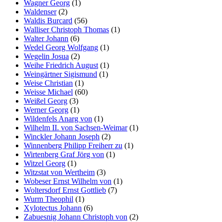
Wagner Georg
(1)
Waldenser
(2)
Waldis Burcard
(56)
Walliser Christoph Thomas
(1)
Walter Johann
(6)
Wedel Georg Wolfgang
(1)
Wegelin Josua
(2)
Weihe Friedrich August
(1)
Weingärtner Sigismund
(1)
Weise Christian
(1)
Weisse Michael
(60)
Weißel Georg
(3)
Werner Georg
(1)
Wildenfels Anarg von
(1)
Wilhelm II. von Sachsen-Weimar
(1)
Winckler Johann Joseph
(2)
Winnenberg Philipp Freiherr zu
(1)
Wirtenberg Graf Jörg von
(1)
Witzel Georg
(1)
Witzstat von Wertheim
(3)
Wobeser Ernst Wilhelm von
(1)
Woltersdorf Ernst Gottlieb
(7)
Wurm Theophil
(1)
Xylotectus Johann
(6)
Zabuesnig Johann Christoph von
(2)