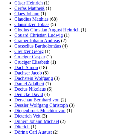
Cäsar Heinrich
(1)
Cerfas Mattheiß
(1)
Claes Johann
(1)
Claudius Matthias
(68)
Clausnitzer Tobias
(5)
Clodius Christian August Heinrich
(1)
Couard Christian Ludwig
(1)
Cramer Johann Andreas
(2)
Crasselius Bartholomäus
(4)
Creutzer Georg
(1)
Cruciger Caspar
(1)
Cruciger Elisabeth
(1)
Dach Simon
(18)
Dachser Jacob
(5)
Dachstein Wolfgang
(3)
Daniel Adalbert
(1)
Decius Nikolaus
(6)
Denicke David
(3)
Derschau Bernhard von
(2)
Dessler Wolfgang Christoph
(3)
Diepenbrock Melchior von
(1)
Dieterich Veit
(3)
Dilherr Johann Michael
(2)
Diterich
(1)
Döring Carl August
(2)