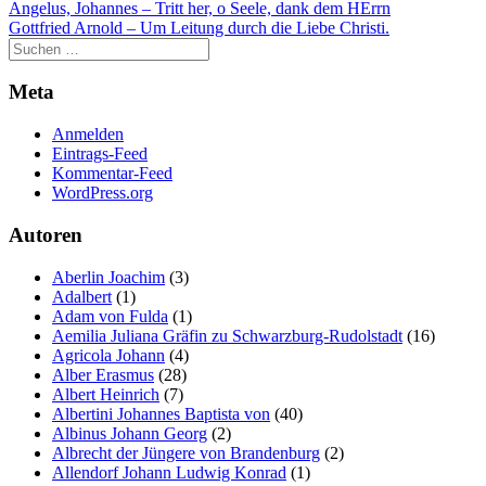
Beitragsnavigation
Angelus, Johannes – Tritt her, o Seele, dank dem HErrn
Gottfried Arnold – Um Leitung durch die Liebe Christi.
Meta
Anmelden
Eintrags-Feed
Kommentar-Feed
WordPress.org
Autoren
Aberlin Joachim
(3)
Adalbert
(1)
Adam von Fulda
(1)
Aemilia Juliana Gräfin zu Schwarzburg-Rudolstadt
(16)
Agricola Johann
(4)
Alber Erasmus
(28)
Albert Heinrich
(7)
Albertini Johannes Baptista von
(40)
Albinus Johann Georg
(2)
Albrecht der Jüngere von Brandenburg
(2)
Allendorf Johann Ludwig Konrad
(1)