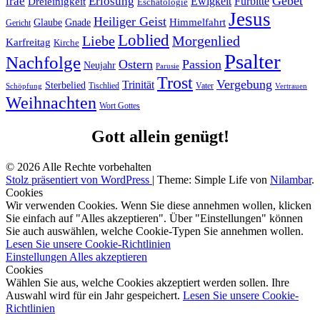
Gebet
irae
Erlösung
Ewigkeit
Fürbitte
Dreieinigkeit
Eschatologie
Jesus
Heiliger Geist
Himmelfahrt
Glaube
Gnade
Gericht
Loblied
Liebe
Morgenlied
Karfreitag
Kirche
Psalter
Nachfolge
Ostern
Passion
Neujahr
Parusie
Trost
Vergebung
Trinität
Sterbelied
Tischlied
Vater
Vertrauen
Schöpfung
Weihnachten
Wort Gottes
Gott allein genügt!
© 2026 Alle Rechte vorbehalten
Stolz präsentiert von WordPress
|
Theme: Simple Life von
Nilambar
.
Cookies
Wir verwenden Cookies. Wenn Sie diese annehmen wollen, klicken
Sie einfach auf "Alles akzeptieren". Über "Einstellungen" können
Sie auch auswählen, welche Cookie-Typen Sie annehmen wollen.
Lesen Sie unsere Cookie-Richtlinien
Einstellungen
Alles akzeptieren
Cookies
Wählen Sie aus, welche Cookies akzeptiert werden sollen. Ihre
Auswahl wird für ein Jahr gespeichert.
Lesen Sie unsere Cookie-
Richtlinien