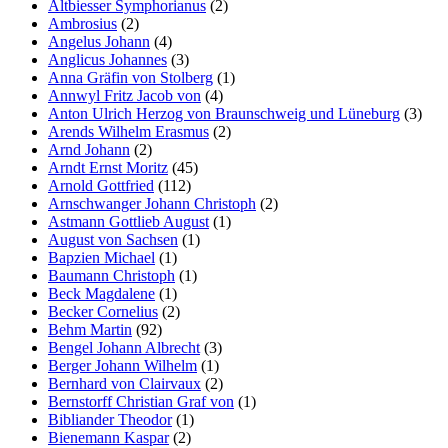
Altbiesser Symphorianus
(2)
Ambrosius
(2)
Angelus Johann
(4)
Anglicus Johannes
(3)
Anna Gräfin von Stolberg
(1)
Annwyl Fritz Jacob von
(4)
Anton Ulrich Herzog von Braunschweig und Lüneburg
(3)
Arends Wilhelm Erasmus
(2)
Arnd Johann
(2)
Arndt Ernst Moritz
(45)
Arnold Gottfried
(112)
Arnschwanger Johann Christoph
(2)
Astmann Gottlieb August
(1)
August von Sachsen
(1)
Bapzien Michael
(1)
Baumann Christoph
(1)
Beck Magdalene
(1)
Becker Cornelius
(2)
Behm Martin
(92)
Bengel Johann Albrecht
(3)
Berger Johann Wilhelm
(1)
Bernhard von Clairvaux
(2)
Bernstorff Christian Graf von
(1)
Bibliander Theodor
(1)
Bienemann Kaspar
(2)