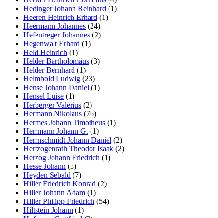
Hedinger Johann Reinhard
(1)
Heeren Heinrich Erhard
(1)
Heermann Johannes
(24)
Hefentreger Johannes
(2)
Hegenwalt Erhard
(1)
Held Heinrich
(1)
Helder Bartholomäus
(3)
Helder Bernhard
(1)
Helmbold Ludwig
(23)
Hense Johann Daniel
(1)
Hensel Luise
(1)
Herberger Valerius
(2)
Hermann Nikolaus
(76)
Hermes Johann Timotheus
(1)
Herrmann Johann G.
(1)
Herrnschmidt Johann Daniel
(2)
Hertzogenrath Theodor Isaak
(2)
Herzog Johann Friedrich
(1)
Hesse Johann
(3)
Heyden Sebald
(7)
Hiller Friedrich Konrad
(2)
Hiller Johann Adam
(1)
Hiller Philipp Friedrich
(54)
Hiltstein Johann
(1)