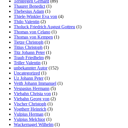
Tersteegen Gerhard
(89)
Thaurer Benedict
(1)
Thebesius Adam
(1)
Thiele-Winkler Eva von
(4)
Thilo Valentin
(2)
Tholuck Friedrich August Gottreu
(1)
Thomas von Celano
(1)
Thomas von Kempen
(1)
Tietze Christoph
(1)
Titius Christoph
(1)
Titz Johann Peter
(1)
Traub Friedhelm
(9)
Triller Valentin
(1)
unbekannter Autor
(152)
Uncategorized
(1)
Uz Johann Peter
(1)
Veith Johann Immanuel
(1)
Vespasius Hermann
(5)
Viebahn Christa von
(1)
Viebahn Georg von
(2)
Vischer Christoph
(1)
Vogtherr Heinrich
(3)
Vulpius Herman
(1)
Vulpius Melchior
(1)
Wackernagel Wilhelm
(1)