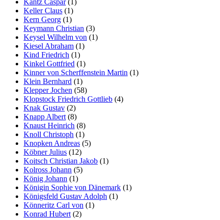
Kantz Caspar
(1)
Keller Claus
(1)
Kern Georg
(1)
Keymann Christian
(3)
Keysel Wilhelm von
(1)
Kiesel Abraham
(1)
Kind Friedrich
(1)
Kinkel Gottfried
(1)
Kinner von Scherffenstein Martin
(1)
Klein Bernhard
(1)
Klepper Jochen
(58)
Klopstock Friedrich Gottlieb
(4)
Knak Gustav
(2)
Knapp Albert
(8)
Knaust Heinrich
(8)
Knoll Christoph
(1)
Knopken Andreas
(5)
Köbner Julius
(12)
Koitsch Christian Jakob
(1)
Kolross Johann
(5)
König Johann
(1)
Königin Sophie von Dänemark
(1)
Königsfeld Gustav Adolph
(1)
Könneritz Carl von
(1)
Konrad Hubert
(2)