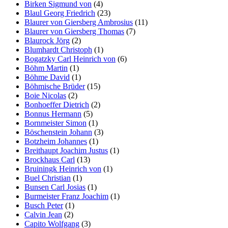
Birken Sigmund von
(4)
Blaul Georg Friedrich
(23)
Blaurer von Giersberg Ambrosius
(11)
Blaurer von Giersberg Thomas
(7)
Blaurock Jörg
(2)
Blumhardt Christoph
(1)
Bogatzky Carl Heinrich von
(6)
Böhm Martin
(1)
Böhme David
(1)
Böhmische Brüder
(15)
Boie Nicolas
(2)
Bonhoeffer Dietrich
(2)
Bonnus Hermann
(5)
Bornmeister Simon
(1)
Böschenstein Johann
(3)
Botzheim Johannes
(1)
Breithaupt Joachim Justus
(1)
Brockhaus Carl
(13)
Bruiningk Heinrich von
(1)
Buel Christian
(1)
Bunsen Carl Josias
(1)
Burmeister Franz Joachim
(1)
Busch Peter
(1)
Calvin Jean
(2)
Capito Wolfgang
(3)