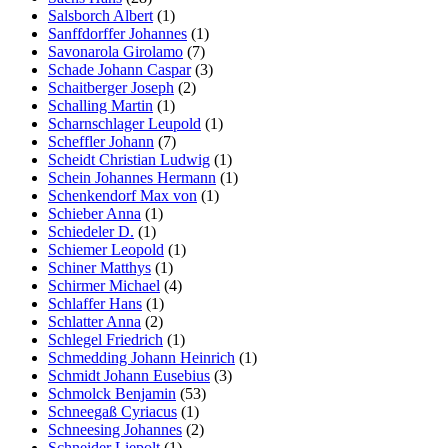
Salsborch Albert
(1)
Sanffdorffer Johannes
(1)
Savonarola Girolamo
(7)
Schade Johann Caspar
(3)
Schaitberger Joseph
(2)
Schalling Martin
(1)
Scharnschlager Leupold
(1)
Scheffler Johann
(7)
Scheidt Christian Ludwig
(1)
Schein Johannes Hermann
(1)
Schenkendorf Max von
(1)
Schieber Anna
(1)
Schiedeler D.
(1)
Schiemer Leopold
(1)
Schiner Matthys
(1)
Schirmer Michael
(4)
Schlaffer Hans
(1)
Schlatter Anna
(2)
Schlegel Friedrich
(1)
Schmedding Johann Heinrich
(1)
Schmidt Johann Eusebius
(3)
Schmolck Benjamin
(53)
Schneegaß Cyriacus
(1)
Schneesing Johannes
(2)
Schneider Liepolt
(1)