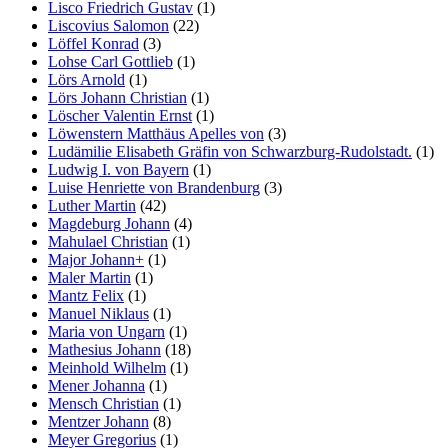
Lisco Friedrich Gustav
(1)
Liscovius Salomon
(22)
Löffel Konrad
(3)
Lohse Carl Gottlieb
(1)
Lörs Arnold
(1)
Lörs Johann Christian
(1)
Löscher Valentin Ernst
(1)
Löwenstern Matthäus Apelles von
(3)
Ludämilie Elisabeth Gräfin von Schwarzburg-Rudolstadt.
(1)
Ludwig I. von Bayern
(1)
Luise Henriette von Brandenburg
(3)
Luther Martin
(42)
Magdeburg Johann
(4)
Mahulael Christian
(1)
Major Johann+
(1)
Maler Martin
(1)
Mantz Felix
(1)
Manuel Niklaus
(1)
Maria von Ungarn
(1)
Mathesius Johann
(18)
Meinhold Wilhelm
(1)
Mener Johanna
(1)
Mensch Christian
(1)
Mentzer Johann
(8)
Meyer Gregorius
(1)