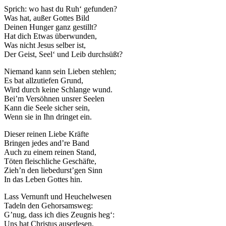
Sprich: wo hast du Ruh‘ gefunden?
Was hat, außer Gottes Bild
Deinen Hunger ganz gestillt?
Hat dich Etwas überwunden,
Was nicht Jesus selber ist,
Der Geist, Seel‘ und Leib durchsüßt?
Niemand kann sein Lieben stehlen;
Es bat allzutiefen Grund,
Wird durch keine Schlange wund.
Bei’m Versöhnen unsrer Seelen
Kann die Seele sicher sein,
Wenn sie in Ihn dringet ein.
Dieser reinen Liebe Kräfte
Bringen jedes and’re Band
Auch zu einem reinen Stand,
Töten fleischliche Geschäfte,
Zieh’n den liebedurst’gen Sinn
In das Leben Gottes hin.
Lass Vernunft und Heuchelwesen
Tadeln den Gehorsamsweg:
G’nug, dass ich dies Zeugnis heg‘:
Uns hat Christus auserlesen,