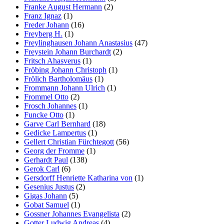
Franke August Hermann
(2)
Franz Ignaz
(1)
Freder Johann
(16)
Freyberg H.
(1)
Freylinghausen Johann Anastasius
(47)
Freystein Johann Burchardt
(2)
Fritsch Ahasverus
(1)
Fröbing Johann Christoph
(1)
Frölich Bartholomäus
(1)
Frommann Johann Ulrich
(1)
Frommel Otto
(2)
Frosch Johannes
(1)
Funcke Otto
(1)
Garve Carl Bernhard
(18)
Gedicke Lampertus
(1)
Gellert Christian Fürchtegott
(56)
Georg der Fromme
(1)
Gerhardt Paul
(138)
Gerok Carl
(6)
Gersdorff Henriette Katharina von
(1)
Gesenius Justus
(2)
Gigas Johann
(5)
Gobat Samuel
(1)
Gossner Johannes Evangelista
(2)
Gotter Ludwig Andreas
(4)