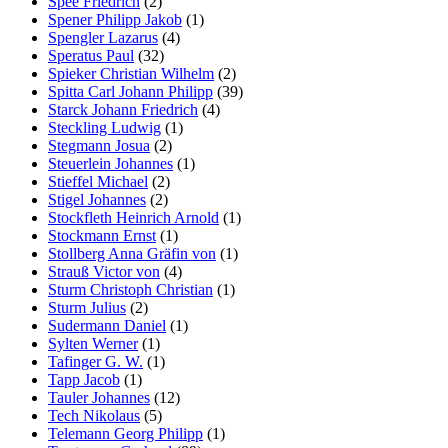
Spee Friedrich
(2)
Spener Philipp Jakob
(1)
Spengler Lazarus
(4)
Speratus Paul
(32)
Spieker Christian Wilhelm
(2)
Spitta Carl Johann Philipp
(39)
Starck Johann Friedrich
(4)
Steckling Ludwig
(1)
Stegmann Josua
(2)
Steuerlein Johannes
(1)
Stieffel Michael
(2)
Stigel Johannes
(2)
Stockfleth Heinrich Arnold
(1)
Stockmann Ernst
(1)
Stollberg Anna Gräfin von
(1)
Strauß Victor von
(4)
Sturm Christoph Christian
(1)
Sturm Julius
(2)
Sudermann Daniel
(1)
Sylten Werner
(1)
Tafinger G. W.
(1)
Tapp Jacob
(1)
Tauler Johannes
(12)
Tech Nikolaus
(5)
Telemann Georg Philipp
(1)