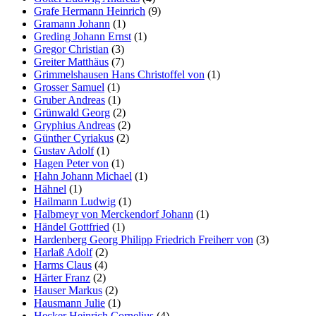
Grafe Hermann Heinrich
(9)
Gramann Johann
(1)
Greding Johann Ernst
(1)
Gregor Christian
(3)
Greiter Matthäus
(7)
Grimmelshausen Hans Christoffel von
(1)
Grosser Samuel
(1)
Gruber Andreas
(1)
Grünwald Georg
(2)
Gryphius Andreas
(2)
Günther Cyriakus
(2)
Gustav Adolf
(1)
Hagen Peter von
(1)
Hahn Johann Michael
(1)
Hähnel
(1)
Hailmann Ludwig
(1)
Halbmeyr von Merckendorf Johann
(1)
Händel Gottfried
(1)
Hardenberg Georg Philipp Friedrich Freiherr von
(3)
Harlaß Adolf
(2)
Harms Claus
(4)
Härter Franz
(2)
Hauser Markus
(2)
Hausmann Julie
(1)
Hecker Heinrich Cornelius
(4)