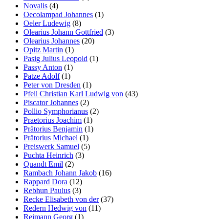
Novalis
(4)
Oecolampad Johannes
(1)
Oeler Ludewig
(8)
Olearius Johann Gottfried
(3)
Olearius Johannes
(20)
Opitz Martin
(1)
Pasig Julius Leopold
(1)
Passy Anton
(1)
Patze Adolf
(1)
Peter von Dresden
(1)
Pfeil Christian Karl Ludwig von
(43)
Piscator Johannes
(2)
Pollio Symphorianus
(2)
Praetorius Joachim
(1)
Prätorius Benjamin
(1)
Prätorius Michael
(1)
Preiswerk Samuel
(5)
Puchta Heinrich
(3)
Quandt Emil
(2)
Rambach Johann Jakob
(16)
Rappard Dora
(12)
Rebhun Paulus
(3)
Recke Elisabeth von der
(37)
Redern Hedwig von
(11)
Reimann Georg
(1)