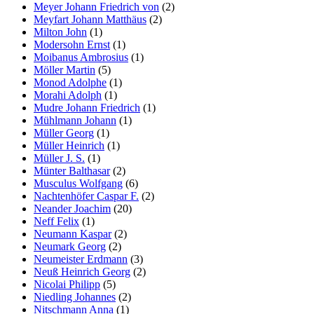
Meyer Johann Friedrich von
(2)
Meyfart Johann Matthäus
(2)
Milton John
(1)
Modersohn Ernst
(1)
Moibanus Ambrosius
(1)
Möller Martin
(5)
Monod Adolphe
(1)
Morahi Adolph
(1)
Mudre Johann Friedrich
(1)
Mühlmann Johann
(1)
Müller Georg
(1)
Müller Heinrich
(1)
Müller J. S.
(1)
Münter Balthasar
(2)
Musculus Wolfgang
(6)
Nachtenhöfer Caspar F.
(2)
Neander Joachim
(20)
Neff Felix
(1)
Neumann Kaspar
(2)
Neumark Georg
(2)
Neumeister Erdmann
(3)
Neuß Heinrich Georg
(2)
Nicolai Philipp
(5)
Niedling Johannes
(2)
Nitschmann Anna
(1)