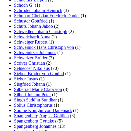
Schoch G.
(1)
Schröder Johann Heinrich
(3)
Schubart Christian Friedrich Daniel
(1)
Schuster Gottfried
(1)
Schütz Johann Jakob
(2)
Schwedler Johann Christoph
(2)
Schweichardt Anna
(1)
Schweiger Rupert
(1)
Schweinick Hans Christoph von
(1)
Schweinitzer Johannes
(1)
Schweizer Brüder
(2)
Scriver Christian
(2)
Selneccer Nikolaus
(70)
Sieben Brüder von Gmünd
(1)
Sieber Justus
(1)
Siegfried Johann
(1)
Silberrad Marie Clara von
(3)
Silbert Johann Peter
(1)
Singh Saddhu Sundhar
(1)
Solius Christophorus
(1)
Sophie Königin von Dänemark
(1)
Spangenberg August Gottlieb
(3)
Spangenberg Cyriakus
(5)
Spangenberg Johannes
(13)