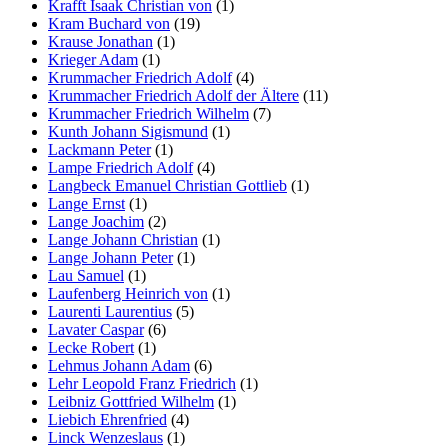
Krafft Isaak Christian von
(1)
Kram Buchard von
(19)
Krause Jonathan
(1)
Krieger Adam
(1)
Krummacher Friedrich Adolf
(4)
Krummacher Friedrich Adolf der Ältere
(11)
Krummacher Friedrich Wilhelm
(7)
Kunth Johann Sigismund
(1)
Lackmann Peter
(1)
Lampe Friedrich Adolf
(4)
Langbeck Emanuel Christian Gottlieb
(1)
Lange Ernst
(1)
Lange Joachim
(2)
Lange Johann Christian
(1)
Lange Johann Peter
(1)
Lau Samuel
(1)
Laufenberg Heinrich von
(1)
Laurenti Laurentius
(5)
Lavater Caspar
(6)
Lecke Robert
(1)
Lehmus Johann Adam
(6)
Lehr Leopold Franz Friedrich
(1)
Leibniz Gottfried Wilhelm
(1)
Liebich Ehrenfried
(4)
Linck Wenzeslaus
(1)