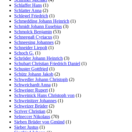
Schlaffer Hans
(1)
Schlatter Anna
(2)
Schlegel Friedrich
(1)
Schmedding Johann Heinrich
(1)
Schmidt Johann Eusebius
(3)
Schmolck Benjamin
(53)
Schneegaß Cyriacus
(1)
Schneesing Johannes
(2)
Schneider Liepolt
(1)
Schoch G.
(1)
Schröder Johann Heinrich
(3)
Schubart Christian Friedrich Daniel
(1)
Schuster Gottfried
(1)
Schütz Johann Jakob
(2)
Schwedler Johann Christoph
(2)
Schweichardt Anna
(1)
Schweiger Rupert
(1)
Schweinick Hans Christoph von
(1)
Schweinitzer Johannes
(1)
Schweizer Brüder
(2)
Scriver Christian
(2)
Selneccer Nikolaus
(70)
Sieben Brüder von Gmünd
(1)
Sieber Justus
(1)