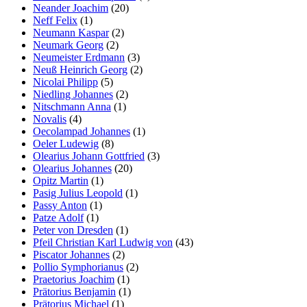
Neander Joachim
(20)
Neff Felix
(1)
Neumann Kaspar
(2)
Neumark Georg
(2)
Neumeister Erdmann
(3)
Neuß Heinrich Georg
(2)
Nicolai Philipp
(5)
Niedling Johannes
(2)
Nitschmann Anna
(1)
Novalis
(4)
Oecolampad Johannes
(1)
Oeler Ludewig
(8)
Olearius Johann Gottfried
(3)
Olearius Johannes
(20)
Opitz Martin
(1)
Pasig Julius Leopold
(1)
Passy Anton
(1)
Patze Adolf
(1)
Peter von Dresden
(1)
Pfeil Christian Karl Ludwig von
(43)
Piscator Johannes
(2)
Pollio Symphorianus
(2)
Praetorius Joachim
(1)
Prätorius Benjamin
(1)
Prätorius Michael
(1)