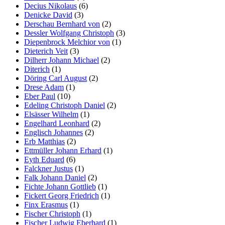
Decius Nikolaus
(6)
Denicke David
(3)
Derschau Bernhard von
(2)
Dessler Wolfgang Christoph
(3)
Diepenbrock Melchior von
(1)
Dieterich Veit
(3)
Dilherr Johann Michael
(2)
Diterich
(1)
Döring Carl August
(2)
Drese Adam
(1)
Eber Paul
(10)
Edeling Christoph Daniel
(2)
Elsässer Wilhelm
(1)
Engelhard Leonhard
(2)
Englisch Johannes
(2)
Erb Matthias
(2)
Ettmüller Johann Erhard
(1)
Eyth Eduard
(6)
Falckner Justus
(1)
Falk Johann Daniel
(2)
Fichte Johann Gottlieb
(1)
Fickert Georg Friedrich
(1)
Finx Erasmus
(1)
Fischer Christoph
(1)
Fischer Ludwig Eberhard
(1)