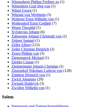
Winnenberg Philipp Freiherr zu
(1)
Wirtenberg Graf Jörg von
(1)
Witzel Georg
(1)
Witzstat von Wertheim
(3)
Wobeser Ernst Wilhelm von
(1)
Woltersdorf Ernst Gottlieb
(7)
Wurm Theophil
(1)
Xylotectus Johann
(6)
Zabuesnig Johann Christoph von
(2)
Zehner Samuel
(1)
Zeller Albert
(123)
Zeller Christian Heinrich
(2)
Zesen Philipp von
(3)
Ziegenspeck Michael
(1)
Ziegler Caspar
(1)
Zimmermann Johann Christian
(2)
Zinzendorf Nikolaus Ludwig von
(128)
Zutphen Heinrich von
(1)
Zwick Johannes
(29)
Zwingli Huldrych
(3)
Zwollen Wilhelm von
(1)
Seiten
Impressum und Datenschutzerklärung