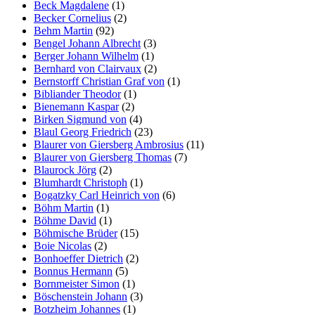
Beck Magdalene
(1)
Becker Cornelius
(2)
Behm Martin
(92)
Bengel Johann Albrecht
(3)
Berger Johann Wilhelm
(1)
Bernhard von Clairvaux
(2)
Bernstorff Christian Graf von
(1)
Bibliander Theodor
(1)
Bienemann Kaspar
(2)
Birken Sigmund von
(4)
Blaul Georg Friedrich
(23)
Blaurer von Giersberg Ambrosius
(11)
Blaurer von Giersberg Thomas
(7)
Blaurock Jörg
(2)
Blumhardt Christoph
(1)
Bogatzky Carl Heinrich von
(6)
Böhm Martin
(1)
Böhme David
(1)
Böhmische Brüder
(15)
Boie Nicolas
(2)
Bonhoeffer Dietrich
(2)
Bonnus Hermann
(5)
Bornmeister Simon
(1)
Böschenstein Johann
(3)
Botzheim Johannes
(1)