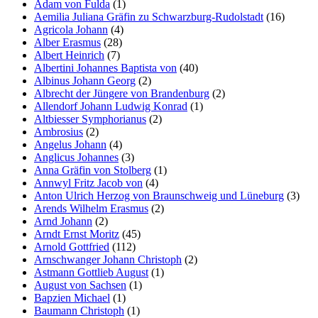
Adam von Fulda
(1)
Aemilia Juliana Gräfin zu Schwarzburg-Rudolstadt
(16)
Marketing
Agricola Johann
(4)
Indem Sie uns Ihre
Alber Erasmus
(28)
Interessen und Ihr
Albert Heinrich
(7)
Verhalten beim
Albertini Johannes Baptista von
(40)
Besuch unserer
Albinus Johann Georg
(2)
Website mitteilen,
Albrecht der Jüngere von Brandenburg
(2)
erhöhen Sie die
Allendorf Johann Ludwig Konrad
(1)
Wahrscheinlichkeit,
Altbiesser Symphorianus
(2)
personalisierte
Ambrosius
(2)
Inhalte und
Angelus Johann
(4)
Angebote zu sehen.
Anglicus Johannes
(3)
Anna Gräfin von Stolberg
(1)
Annwyl Fritz Jacob von
(4)
Anton Ulrich Herzog von Braunschweig und Lüneburg
(3)
Arends Wilhelm Erasmus
(2)
Arnd Johann
(2)
Arndt Ernst Moritz
(45)
Arnold Gottfried
(112)
Arnschwanger Johann Christoph
(2)
Astmann Gottlieb August
(1)
August von Sachsen
(1)
Bapzien Michael
(1)
Baumann Christoph
(1)