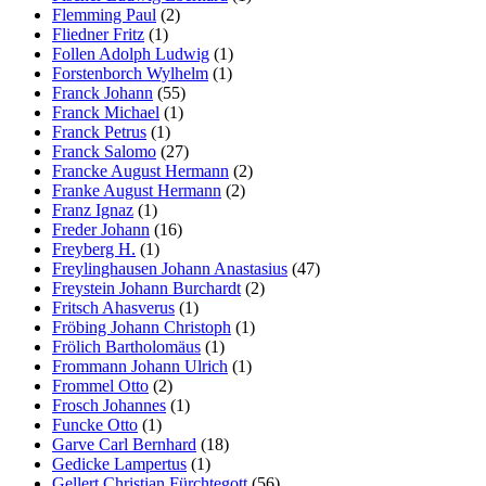
Flemming Paul
(2)
Fliedner Fritz
(1)
Follen Adolph Ludwig
(1)
Forstenborch Wylhelm
(1)
Franck Johann
(55)
Franck Michael
(1)
Franck Petrus
(1)
Franck Salomo
(27)
Francke August Hermann
(2)
Franke August Hermann
(2)
Franz Ignaz
(1)
Freder Johann
(16)
Freyberg H.
(1)
Freylinghausen Johann Anastasius
(47)
Freystein Johann Burchardt
(2)
Fritsch Ahasverus
(1)
Fröbing Johann Christoph
(1)
Frölich Bartholomäus
(1)
Frommann Johann Ulrich
(1)
Frommel Otto
(2)
Frosch Johannes
(1)
Funcke Otto
(1)
Garve Carl Bernhard
(18)
Gedicke Lampertus
(1)
Gellert Christian Fürchtegott
(56)