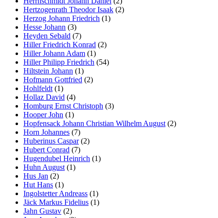
Herrnschmidt Johann Daniel
(2)
Hertzogenrath Theodor Isaak
(2)
Herzog Johann Friedrich
(1)
Hesse Johann
(3)
Heyden Sebald
(7)
Hiller Friedrich Konrad
(2)
Hiller Johann Adam
(1)
Hiller Philipp Friedrich
(54)
Hiltstein Johann
(1)
Hofmann Gottfried
(2)
Hohlfeldt
(1)
Hollaz David
(4)
Homburg Ernst Christoph
(3)
Hooper John
(1)
Hopfensack Johann Christian Wilhelm August
(2)
Horn Johannes
(7)
Huberinus Caspar
(2)
Hubert Conrad
(7)
Hugendubel Heinrich
(1)
Huhn August
(1)
Hus Jan
(2)
Hut Hans
(1)
Ingolstetter Andreass
(1)
Jäck Markus Fidelius
(1)
Jahn Gustav
(2)