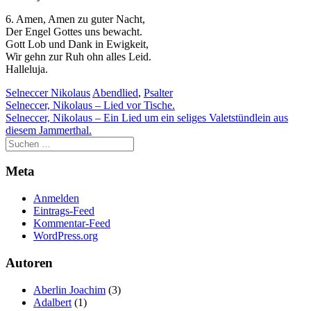
der Website
6. Amen, Amen zu guter Nacht,
auf Basis der
Der Engel Gottes uns bewacht.
Nutzung
Gott Lob und Dank in Ewigkeit,
verbessern.
Wir gehn zur Ruh ohn alles Leid.
Halleluja.
Selneccer Nikolaus
Abendlied
,
Psalter
Erfahrung
Beitragsnavigation
Selneccer, Nikolaus – Lied vor Tische.
Damit unsere
Selneccer, Nikolaus – Ein Lied um ein seliges Valetstündlein aus
Website
diesem Jammerthal.
während
Ihres Besuchs
so gut wie
möglich
Meta
funktioniert.
Wenn Sie
Anmelden
diese Cookies
Eintrags-Feed
ablehnen,
Kommentar-Feed
verschwinden
WordPress.org
einige
Funktionen
Autoren
von der
Website.
Aberlin Joachim
(3)
Adalbert
(1)