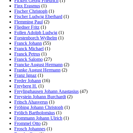
Fickert Georg Friedrich
(1)
Finx Erasmus
(1)
Fischer Christoph
(1)
Fischer Ludwig Eberhard
(1)
Flemming Paul
(2)
Fliedner Fritz
(1)
Follen Adolph Ludwig
(1)
Forstenborch Wylhelm
(1)
Franck Johann
(55)
Franck Michael
(1)
Franck Petrus
(1)
Franck Salomo
(27)
Francke August Hermann
(2)
Franke August Hermann
(2)
Franz Ignaz
(1)
Freder Johann
(16)
Freyberg H.
(1)
Freylinghausen Johann Anastasius
(47)
Freystein Johann Burchardt
(2)
Fritsch Ahasverus
(1)
Fröbing Johann Christoph
(1)
Frölich Bartholomäus
(1)
Frommann Johann Ulrich
(1)
Frommel Otto
(2)
Frosch Johannes
(1)