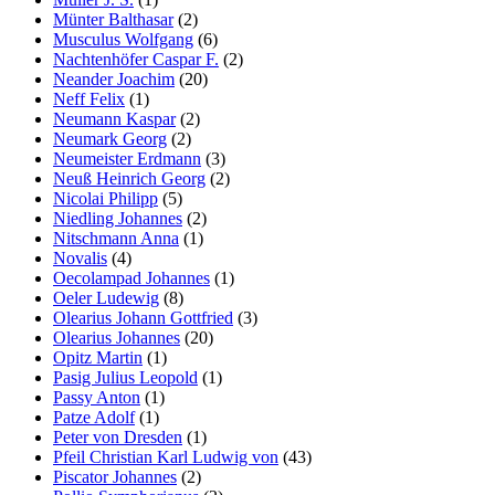
Münter Balthasar
(2)
Musculus Wolfgang
(6)
Nachtenhöfer Caspar F.
(2)
Neander Joachim
(20)
Neff Felix
(1)
Neumann Kaspar
(2)
Neumark Georg
(2)
Neumeister Erdmann
(3)
Neuß Heinrich Georg
(2)
Nicolai Philipp
(5)
Niedling Johannes
(2)
Nitschmann Anna
(1)
Novalis
(4)
Oecolampad Johannes
(1)
Oeler Ludewig
(8)
Olearius Johann Gottfried
(3)
Olearius Johannes
(20)
Opitz Martin
(1)
Pasig Julius Leopold
(1)
Passy Anton
(1)
Patze Adolf
(1)
Peter von Dresden
(1)
Pfeil Christian Karl Ludwig von
(43)
Piscator Johannes
(2)