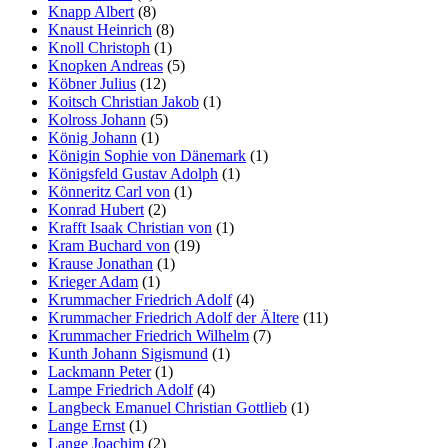
Knapp Albert
(8)
Knaust Heinrich
(8)
Knoll Christoph
(1)
Knopken Andreas
(5)
Köbner Julius
(12)
Koitsch Christian Jakob
(1)
Kolross Johann
(5)
König Johann
(1)
Königin Sophie von Dänemark
(1)
Königsfeld Gustav Adolph
(1)
Könneritz Carl von
(1)
Konrad Hubert
(2)
Krafft Isaak Christian von
(1)
Kram Buchard von
(19)
Krause Jonathan
(1)
Krieger Adam
(1)
Krummacher Friedrich Adolf
(4)
Krummacher Friedrich Adolf der Ältere
(11)
Krummacher Friedrich Wilhelm
(7)
Kunth Johann Sigismund
(1)
Lackmann Peter
(1)
Lampe Friedrich Adolf
(4)
Langbeck Emanuel Christian Gottlieb
(1)
Lange Ernst
(1)
Lange Joachim
(2)