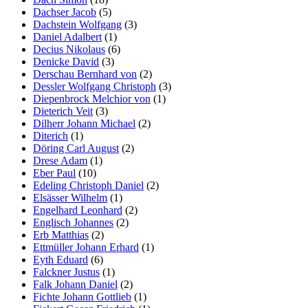
Dachser Jacob
(5)
Dachstein Wolfgang
(3)
Daniel Adalbert
(1)
Decius Nikolaus
(6)
Denicke David
(3)
Derschau Bernhard von
(2)
Dessler Wolfgang Christoph
(3)
Diepenbrock Melchior von
(1)
Dieterich Veit
(3)
Dilherr Johann Michael
(2)
Diterich
(1)
Döring Carl August
(2)
Drese Adam
(1)
Eber Paul
(10)
Edeling Christoph Daniel
(2)
Elsässer Wilhelm
(1)
Engelhard Leonhard
(2)
Englisch Johannes
(2)
Erb Matthias
(2)
Ettmüller Johann Erhard
(1)
Eyth Eduard
(6)
Falckner Justus
(1)
Falk Johann Daniel
(2)
Fichte Johann Gottlieb
(1)