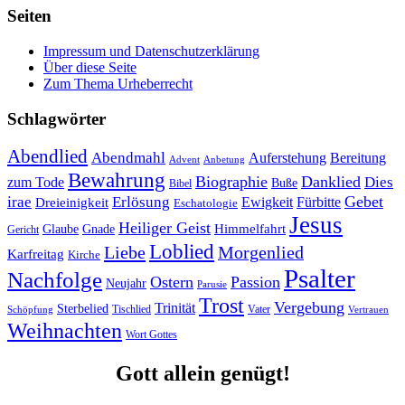
Seiten
Impressum und Datenschutzerklärung
Über diese Seite
Zum Thema Urheberrecht
Schlagwörter
Abendlied
Abendmahl
Bereitung
Auferstehung
Advent
Anbetung
Bewahrung
Biographie
Danklied
zum Tode
Dies
Buße
Bibel
Gebet
irae
Erlösung
Ewigkeit
Fürbitte
Dreieinigkeit
Eschatologie
Jesus
Heiliger Geist
Himmelfahrt
Glaube
Gnade
Gericht
Loblied
Liebe
Morgenlied
Karfreitag
Kirche
Psalter
Nachfolge
Ostern
Passion
Neujahr
Parusie
Trost
Vergebung
Trinität
Sterbelied
Tischlied
Vater
Vertrauen
Schöpfung
Weihnachten
Wort Gottes
Gott allein genügt!