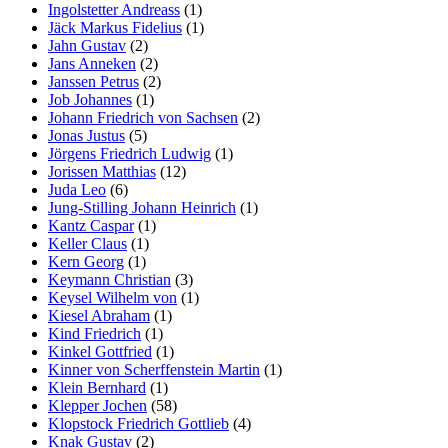
Ingolstetter Andreass
(1)
Jäck Markus Fidelius
(1)
Jahn Gustav
(2)
Jans Anneken
(2)
Janssen Petrus
(2)
Job Johannes
(1)
Johann Friedrich von Sachsen
(2)
Jonas Justus
(5)
Jörgens Friedrich Ludwig
(1)
Jorissen Matthias
(12)
Juda Leo
(6)
Jung-Stilling Johann Heinrich
(1)
Kantz Caspar
(1)
Keller Claus
(1)
Kern Georg
(1)
Keymann Christian
(3)
Keysel Wilhelm von
(1)
Kiesel Abraham
(1)
Kind Friedrich
(1)
Kinkel Gottfried
(1)
Kinner von Scherffenstein Martin
(1)
Klein Bernhard
(1)
Klepper Jochen
(58)
Klopstock Friedrich Gottlieb
(4)
Knak Gustav
(2)