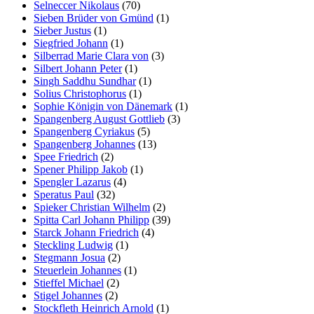
Selneccer Nikolaus
(70)
Sieben Brüder von Gmünd
(1)
Sieber Justus
(1)
Siegfried Johann
(1)
Silberrad Marie Clara von
(3)
Silbert Johann Peter
(1)
Singh Saddhu Sundhar
(1)
Solius Christophorus
(1)
Sophie Königin von Dänemark
(1)
Spangenberg August Gottlieb
(3)
Spangenberg Cyriakus
(5)
Spangenberg Johannes
(13)
Spee Friedrich
(2)
Spener Philipp Jakob
(1)
Spengler Lazarus
(4)
Speratus Paul
(32)
Spieker Christian Wilhelm
(2)
Spitta Carl Johann Philipp
(39)
Starck Johann Friedrich
(4)
Steckling Ludwig
(1)
Stegmann Josua
(2)
Steuerlein Johannes
(1)
Stieffel Michael
(2)
Stigel Johannes
(2)
Stockfleth Heinrich Arnold
(1)