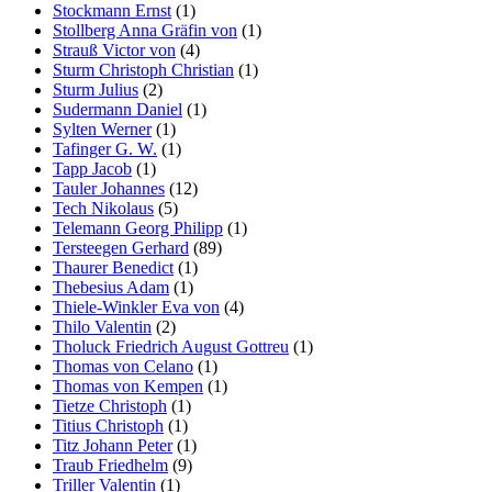
Stockmann Ernst
(1)
Stollberg Anna Gräfin von
(1)
Strauß Victor von
(4)
Sturm Christoph Christian
(1)
Sturm Julius
(2)
Sudermann Daniel
(1)
Sylten Werner
(1)
Tafinger G. W.
(1)
Tapp Jacob
(1)
Tauler Johannes
(12)
Tech Nikolaus
(5)
Telemann Georg Philipp
(1)
Tersteegen Gerhard
(89)
Thaurer Benedict
(1)
Thebesius Adam
(1)
Thiele-Winkler Eva von
(4)
Thilo Valentin
(2)
Tholuck Friedrich August Gottreu
(1)
Thomas von Celano
(1)
Thomas von Kempen
(1)
Tietze Christoph
(1)
Titius Christoph
(1)
Titz Johann Peter
(1)
Traub Friedhelm
(9)
Triller Valentin
(1)