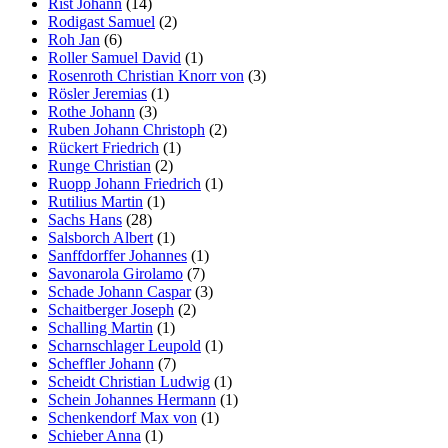
Rist Johann
(14)
Rodigast Samuel
(2)
Roh Jan
(6)
Roller Samuel David
(1)
Rosenroth Christian Knorr von
(3)
Rösler Jeremias
(1)
Rothe Johann
(3)
Ruben Johann Christoph
(2)
Rückert Friedrich
(1)
Runge Christian
(2)
Ruopp Johann Friedrich
(1)
Rutilius Martin
(1)
Sachs Hans
(28)
Salsborch Albert
(1)
Sanffdorffer Johannes
(1)
Savonarola Girolamo
(7)
Schade Johann Caspar
(3)
Schaitberger Joseph
(2)
Schalling Martin
(1)
Scharnschlager Leupold
(1)
Scheffler Johann
(7)
Scheidt Christian Ludwig
(1)
Schein Johannes Hermann
(1)
Schenkendorf Max von
(1)
Schieber Anna
(1)