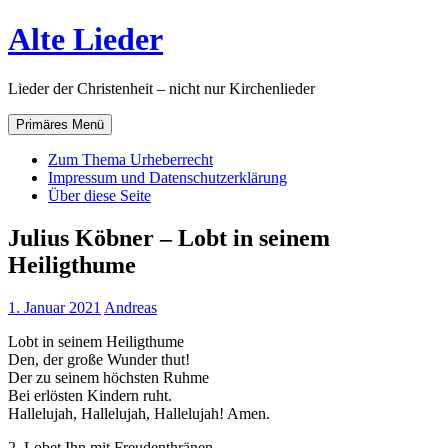
Zum
Alte Lieder
Inhalt
springen
Lieder der Christenheit – nicht nur Kirchenlieder
Primäres Menü
Zum Thema Urheberrecht
Impressum und Datenschutzerklärung
Über diese Seite
Julius Köbner – Lobt in seinem
Heiligthume
1. Januar 2021
Andreas
Lobt in seinem Heiligthume
Den, der große Wunder thut!
Der zu seinem höchsten Ruhme
Bei erlösten Kindern ruht.
Hallelujah, Hallelujah, Hallelujah! Amen.
2. Lobet Ihn mit Freudenthränen,