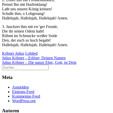
Preiset Ihn mit Harfenklang!
Laßt uns unsern König krönen!
Schalle ihm, o Lobgesang!
Hallelujah, Hallelujah, Hallelujah! Amen.
3. Jauchzet ihm mit ew’ger Freude,
Die ihr seinen Odem habt!
Rühmt im Schmucke weißer Seide
Den, der euch so hoch begabt!
Hallelujah, Hallelujah, Hallelujah! Amen.
Köbner Julius
Loblied
Beitragsnavigation
Julius Köbner – Erlöser, Deinen Namen
Julius Köbner – Die ganze Ehre, Gott, ist Dein
Meta
Anmelden
Eintrags-Feed
Kommentar-Feed
WordPress.org
Autoren