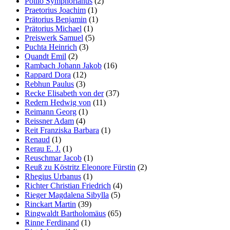
Pollio Symphorianus
(2)
Praetorius Joachim
(1)
Prätorius Benjamin
(1)
Prätorius Michael
(1)
Preiswerk Samuel
(5)
Puchta Heinrich
(3)
Quandt Emil
(2)
Rambach Johann Jakob
(16)
Rappard Dora
(12)
Rebhun Paulus
(3)
Recke Elisabeth von der
(37)
Redern Hedwig von
(11)
Reimann Georg
(1)
Reissner Adam
(4)
Reit Franziska Barbara
(1)
Renaud
(1)
Rerau E. J.
(1)
Reuschmar Jacob
(1)
Reuß zu Köstritz Eleonore Fürstin
(2)
Rhegius Urbanus
(1)
Richter Christian Friedrich
(4)
Rieger Magdalena Sibylla
(5)
Rinckart Martin
(39)
Ringwaldt Bartholomäus
(65)
Rinne Ferdinand
(1)