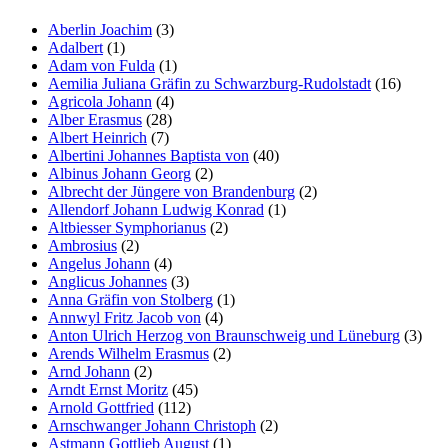
Aberlin Joachim
(3)
Adalbert
(1)
Adam von Fulda
(1)
Aemilia Juliana Gräfin zu Schwarzburg-Rudolstadt
(16)
Agricola Johann
(4)
Alber Erasmus
(28)
Albert Heinrich
(7)
Albertini Johannes Baptista von
(40)
Albinus Johann Georg
(2)
Albrecht der Jüngere von Brandenburg
(2)
Allendorf Johann Ludwig Konrad
(1)
Altbiesser Symphorianus
(2)
Ambrosius
(2)
Angelus Johann
(4)
Anglicus Johannes
(3)
Anna Gräfin von Stolberg
(1)
Annwyl Fritz Jacob von
(4)
Anton Ulrich Herzog von Braunschweig und Lüneburg
(3)
Arends Wilhelm Erasmus
(2)
Arnd Johann
(2)
Arndt Ernst Moritz
(45)
Arnold Gottfried
(112)
Arnschwanger Johann Christoph
(2)
Astmann Gottlieb August
(1)