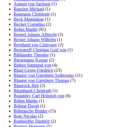
August von Sachsen
(1)
Bapzien Michael
(1)
Baumann Christoph
(1)
Beck Magdalene
(1)
Becker Cornelius
(2)
Behm Martin
(92)
Bengel Johann Albrecht
(3)
Berger Johann Wilhelm
(1)
Bernhard von Clairvaux
(2)
Bernstorff Christian Graf von
(1)
Bibliander Theodor
(1)
Bienemann Kaspar
(2)
Birken Sigmund von
(4)
Blaul Georg Friedrich
(23)
Blaurer von Giersberg Ambrosius
(11)
Blaurer von Giersberg Thomas
(7)
Blaurock Jörg
(2)
Blumhardt Christoph
(1)
Bogatzky Carl Heinrich von
(6)
Böhm Martin
(1)
Böhme David
(1)
Böhmische Brüder
(15)
Boie Nicolas
(2)
Bonhoeffer Dietrich
(2)
Bonnus Hermann
(5)