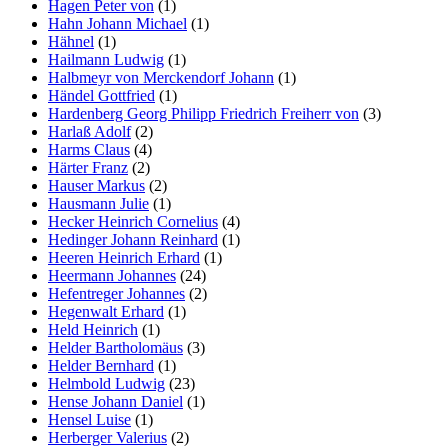
Hagen Peter von
(1)
Hahn Johann Michael
(1)
Hähnel
(1)
Hailmann Ludwig
(1)
Halbmeyr von Merckendorf Johann
(1)
Händel Gottfried
(1)
Hardenberg Georg Philipp Friedrich Freiherr von
(3)
Harlaß Adolf
(2)
Harms Claus
(4)
Härter Franz
(2)
Hauser Markus
(2)
Hausmann Julie
(1)
Hecker Heinrich Cornelius
(4)
Hedinger Johann Reinhard
(1)
Heeren Heinrich Erhard
(1)
Heermann Johannes
(24)
Hefentreger Johannes
(2)
Hegenwalt Erhard
(1)
Held Heinrich
(1)
Helder Bartholomäus
(3)
Helder Bernhard
(1)
Helmbold Ludwig
(23)
Hense Johann Daniel
(1)
Hensel Luise
(1)
Herberger Valerius
(2)