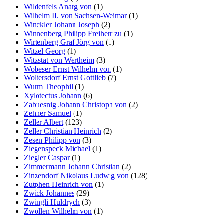
Wildenfels Anarg von
(1)
Wilhelm II. von Sachsen-Weimar
(1)
Winckler Johann Joseph
(2)
Winnenberg Philipp Freiherr zu
(1)
Wirtenberg Graf Jörg von
(1)
Witzel Georg
(1)
Witzstat von Wertheim
(3)
Wobeser Ernst Wilhelm von
(1)
Woltersdorf Ernst Gottlieb
(7)
Wurm Theophil
(1)
Xylotectus Johann
(6)
Zabuesnig Johann Christoph von
(2)
Zehner Samuel
(1)
Zeller Albert
(123)
Zeller Christian Heinrich
(2)
Zesen Philipp von
(3)
Ziegenspeck Michael
(1)
Ziegler Caspar
(1)
Zimmermann Johann Christian
(2)
Zinzendorf Nikolaus Ludwig von
(128)
Zutphen Heinrich von
(1)
Zwick Johannes
(29)
Zwingli Huldrych
(3)
Zwollen Wilhelm von
(1)