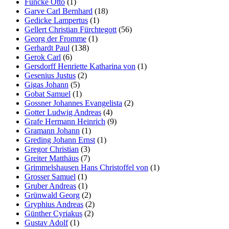
Funcke Otto
(1)
Garve Carl Bernhard
(18)
Gedicke Lampertus
(1)
Gellert Christian Fürchtegott
(56)
Georg der Fromme
(1)
Gerhardt Paul
(138)
Gerok Carl
(6)
Gersdorff Henriette Katharina von
(1)
Gesenius Justus
(2)
Gigas Johann
(5)
Gobat Samuel
(1)
Gossner Johannes Evangelista
(2)
Gotter Ludwig Andreas
(4)
Grafe Hermann Heinrich
(9)
Gramann Johann
(1)
Greding Johann Ernst
(1)
Gregor Christian
(3)
Greiter Matthäus
(7)
Grimmelshausen Hans Christoffel von
(1)
Grosser Samuel
(1)
Gruber Andreas
(1)
Grünwald Georg
(2)
Gryphius Andreas
(2)
Günther Cyriakus
(2)
Gustav Adolf
(1)