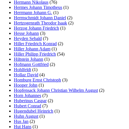
Hermann Nikolaus
(76)
Hermes Johann Timotheus
(1)
Herrmann Johann G.
(1)
Herrnschmidt Johann Daniel
(2)
Hertzogenrath Theodor Isaak
(2)
Herzog Johann Friedrich
(1)
Hesse Johann
(3)
Heyden Sebald
(7)
Hiller Friedrich Konrad
(2)
Hiller Johann Adam
(1)
Hiller Philipp Friedrich
(54)
Hiltstein Johann
(1)
Hofmann Gottfried
(2)
Hohlfeldt
(1)
Hollaz David
(4)
Homburg Ernst Christoph
(3)
Hooper John
(1)
Hopfensack Johann Christian Wilhelm August
(2)
Horn Johannes
(7)
Huberinus Caspar
(2)
Hubert Conrad
(7)
Hugendubel Heinrich
(1)
Huhn August
(1)
Hus Jan
(2)
Hut Hans
(1)