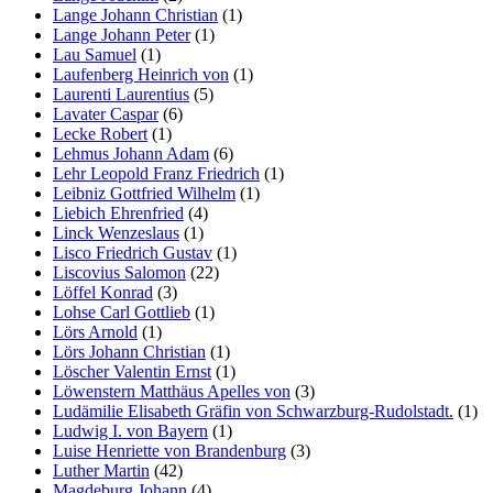
Lange Johann Christian
(1)
Lange Johann Peter
(1)
Lau Samuel
(1)
Laufenberg Heinrich von
(1)
Laurenti Laurentius
(5)
Lavater Caspar
(6)
Lecke Robert
(1)
Lehmus Johann Adam
(6)
Lehr Leopold Franz Friedrich
(1)
Leibniz Gottfried Wilhelm
(1)
Liebich Ehrenfried
(4)
Linck Wenzeslaus
(1)
Lisco Friedrich Gustav
(1)
Liscovius Salomon
(22)
Löffel Konrad
(3)
Lohse Carl Gottlieb
(1)
Lörs Arnold
(1)
Lörs Johann Christian
(1)
Löscher Valentin Ernst
(1)
Löwenstern Matthäus Apelles von
(3)
Ludämilie Elisabeth Gräfin von Schwarzburg-Rudolstadt.
(1)
Ludwig I. von Bayern
(1)
Luise Henriette von Brandenburg
(3)
Luther Martin
(42)
Magdeburg Johann
(4)