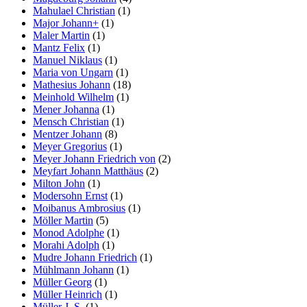
Mahulael Christian
(1)
Major Johann+
(1)
Maler Martin
(1)
Mantz Felix
(1)
Manuel Niklaus
(1)
Maria von Ungarn
(1)
Mathesius Johann
(18)
Meinhold Wilhelm
(1)
Mener Johanna
(1)
Mensch Christian
(1)
Mentzer Johann
(8)
Meyer Gregorius
(1)
Meyer Johann Friedrich von
(2)
Meyfart Johann Matthäus
(2)
Milton John
(1)
Modersohn Ernst
(1)
Moibanus Ambrosius
(1)
Möller Martin
(5)
Monod Adolphe
(1)
Morahi Adolph
(1)
Mudre Johann Friedrich
(1)
Mühlmann Johann
(1)
Müller Georg
(1)
Müller Heinrich
(1)
Müller J. S.
(1)