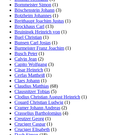
Bornmeister Simon
(1)
Böschenstein Johann
(3)
Botzheim Johannes
(1)
Breithaupt Joachim Justus
(1)
Brockhaus Carl
(13)
Bruiningk Heinrich von
(1)
Buel Christian
(1)
Bunsen Carl Josias
(1)
Burmeister Franz Joachim
(1)
Busch Peter
(1)
Calvin Jean
(2)
Capito Wolfgang
(3)
Cäsar Heinrich
(1)
Cerfas Mattheiß
(1)
Claes Johann
(1)
Claudius Matthias
(68)
Clausnitzer Tobias
(5)
Clodius Christian August Heinrich
(1)
Couard Christian Ludwig
(1)
Cramer Johann Andreas
(2)
Crasselius Bartholomäus
(4)
Creutzer Georg
(1)
Cruciger Caspar
(1)
Cruciger Elisabeth
(1)
Dach Simon
(18)