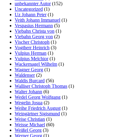
unbekannter Autor
(152)
Uncategorized
(1)
Uz Johann Peter
(1)
Veith Johann Immanuel
(1)
Vespasius Hermann
(5)
Viebahn Christa von
(1)
Viebahn Georg von
(2)
Vischer Christoph
(1)
Vogtherr Heinrich
(3)
Vulpius Herman
(1)
Vulpius Melchior
(1)
Wackernagel Wilhelm
(1)
Wagner Georg
(1)
Waldenser
(2)
Waldis Burcard
(56)
Walliser Christoph Thomas
(1)
Walter Johann
(6)
Wedel Georg Wolfgang
(1)
Wegelin Josua
(2)
Weihe Friedrich August
(1)
Weingärtner Sigismund
(1)
Weise Christian
(1)
Weisse Michael
(60)
Weißel Georg
(3)
Werner Georg
(1)