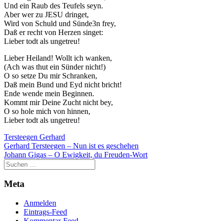
Und ein Raub des Teufels seyn.
Aber wer zu JESU dringet,
Wird von Schuld und Sünde3n frey,
Daß er recht von Herzen singet:
Lieber todt als ungetreu!
Lieber Heiland! Wollt ich wanken,
(Ach was thut ein Sünder nicht!)
O so setze Du mir Schranken,
Daß mein Bund und Eyd nicht bricht!
Ende wende mein Beginnen.
Kommt mir Deine Zucht nicht bey,
O so hole mich von hinnen,
Lieber todt als ungetreu!
Tersteegen Gerhard
Beitragsnavigation
Gerhard Tersteegen – Nun ist es geschehen
Johann Gigas – O Ewigkeit, du Freuden-Wort
Meta
Anmelden
Eintrags-Feed
Kommentar-Feed