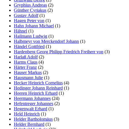
Gryphius Andreas
(2)
Günther Cyriakus
(2)
Gustav Adolf
(1)
Hagen Peter von
(1)
Hahn Johann Michael
(1)
Hähnel
(1)
Hailmann Ludwig
(1)
Halbmeyr von Merckendorf Johann
(1)
Händel Gottfried
(1)
Hardenberg Georg Philipp Friedrich Freiherr von
(3)
Harlaß Adolf
(2)
Harms Claus
(4)
Härter Franz
(2)
Hauser Markus
(2)
Hausmann Julie
(1)
Hecker Heinrich Cornelius
(4)
Hedinger Johann Reinhard
(1)
Heeren Heinrich Erhard
(1)
Heermann Johannes
(24)
Hefentreger Johannes
(2)
Hegenwalt Erhard
(1)
Held Heinrich
(1)
Helder Bartholomäus
(3)
Helder Bernhard
(1)