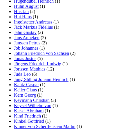
Hugendubel Heinrich
(1)
Huhn August
(1)
Hus Jan
(2)
Hut Hans
(1)
Ingolstetter Andreass
(1)
Jäck Markus Fidelius
(1)
Jahn Gustav
(2)
Jans Anneken
(2)
Janssen Petrus
(2)
Job Johannes
(1)
Johann Friedrich von Sachsen
(2)
Jonas Justus
(5)
Jörgens Friedrich Ludwig
(1)
Jorissen Matthias
(12)
Juda Leo
(6)
Jung-Stilling Johann Heinrich
(1)
Kantz Caspar
(1)
Keller Claus
(1)
Kern Georg
(1)
Keymann Christian
(3)
Keysel Wilhelm von
(1)
Kiesel Abraham
(1)
Kind Friedrich
(1)
Kinkel Gottfried
(1)
Kinner von Scherffenstein Martin
(1)