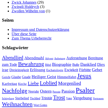
Zwick Johannes
(29)
Zwingli Huldrych
(3)
Zwollen Wilhelm von
(1)
Seiten
Impressum und Datenschutzerklärung
Über diese Seite
Zum Thema Urheberrecht
Schlagwörter
Abendlied
Abendmahl
Bereitung
Auferstehung
Advent
Anbetung
Bewahrung
Biographie
Danklied
zum Tode
Dies
Buße
Bibel
Gebet
irae
Erlösung
Ewigkeit
Fürbitte
Dreieinigkeit
Eschatologie
Jesus
Heiliger Geist
Himmelfahrt
Glaube
Gnade
Gericht
Loblied
Liebe
Morgenlied
Karfreitag
Kirche
Psalter
Nachfolge
Ostern
Passion
Neujahr
Parusie
Trost
Vergebung
Trinität
Sterbelied
Tischlied
Vater
Vertrauen
Schöpfung
Weihnachten
Wort Gottes