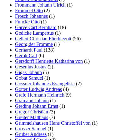
Frommann Johann Ulrich
(1)
Frommel Otto
(2)
Frosch Johannes
(1)
Funcke Otto
(1)
Garve Carl Bernhard
(18)
Gedicke Lampertus
(1)
Gellert Christian Fürchtegott
(56)
Georg der Fromme
(1)
Gerhardt Paul
(138)
Gerok Carl
(6)
Gersdorff Henriette Katharina von
(1)
Gesenius Justus
(2)
Gigas Johann
(5)
Gobat Samuel
(1)
Gossner Johannes Evangelista
(2)
Gotter Ludwig Andreas
(4)
Grafe Hermann Heinrich
(9)
Gramann Johann
(1)
Greding Johann Ernst
(1)
Gregor Christian
(3)
Greiter Matthäus
(7)
Grimmelshausen Hans Christoffel von
(1)
Grosser Samuel
(1)
Gruber Andreas
(1)
Grünwald Georg
(2)