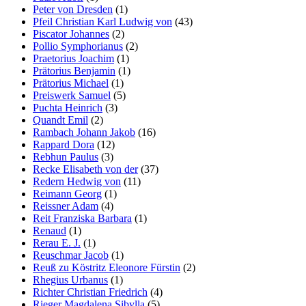
Peter von Dresden
(1)
Pfeil Christian Karl Ludwig von
(43)
Piscator Johannes
(2)
Pollio Symphorianus
(2)
Praetorius Joachim
(1)
Prätorius Benjamin
(1)
Prätorius Michael
(1)
Preiswerk Samuel
(5)
Puchta Heinrich
(3)
Quandt Emil
(2)
Rambach Johann Jakob
(16)
Rappard Dora
(12)
Rebhun Paulus
(3)
Recke Elisabeth von der
(37)
Redern Hedwig von
(11)
Reimann Georg
(1)
Reissner Adam
(4)
Reit Franziska Barbara
(1)
Renaud
(1)
Rerau E. J.
(1)
Reuschmar Jacob
(1)
Reuß zu Köstritz Eleonore Fürstin
(2)
Rhegius Urbanus
(1)
Richter Christian Friedrich
(4)
Rieger Magdalena Sibylla
(5)