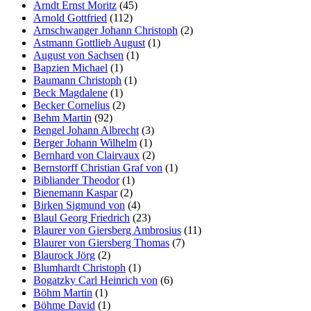
Arndt Ernst Moritz
(45)
Arnold Gottfried
(112)
Arnschwanger Johann Christoph
(2)
Astmann Gottlieb August
(1)
August von Sachsen
(1)
Bapzien Michael
(1)
Baumann Christoph
(1)
Beck Magdalene
(1)
Becker Cornelius
(2)
Behm Martin
(92)
Bengel Johann Albrecht
(3)
Berger Johann Wilhelm
(1)
Bernhard von Clairvaux
(2)
Bernstorff Christian Graf von
(1)
Bibliander Theodor
(1)
Bienemann Kaspar
(2)
Birken Sigmund von
(4)
Blaul Georg Friedrich
(23)
Blaurer von Giersberg Ambrosius
(11)
Blaurer von Giersberg Thomas
(7)
Blaurock Jörg
(2)
Blumhardt Christoph
(1)
Bogatzky Carl Heinrich von
(6)
Böhm Martin
(1)
Böhme David
(1)