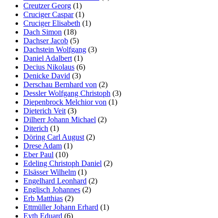
Creutzer Georg
(1)
Cruciger Caspar
(1)
Cruciger Elisabeth
(1)
Dach Simon
(18)
Dachser Jacob
(5)
Dachstein Wolfgang
(3)
Daniel Adalbert
(1)
Decius Nikolaus
(6)
Denicke David
(3)
Derschau Bernhard von
(2)
Dessler Wolfgang Christoph
(3)
Diepenbrock Melchior von
(1)
Dieterich Veit
(3)
Dilherr Johann Michael
(2)
Diterich
(1)
Döring Carl August
(2)
Drese Adam
(1)
Eber Paul
(10)
Edeling Christoph Daniel
(2)
Elsässer Wilhelm
(1)
Engelhard Leonhard
(2)
Englisch Johannes
(2)
Erb Matthias
(2)
Ettmüller Johann Erhard
(1)
Eyth Eduard
(6)