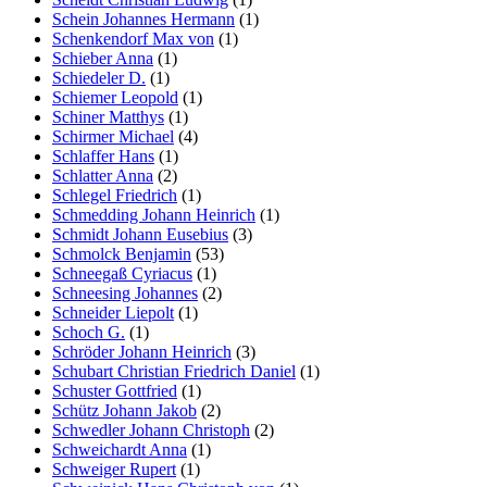
Schein Johannes Hermann
(1)
Schenkendorf Max von
(1)
Schieber Anna
(1)
Schiedeler D.
(1)
Schiemer Leopold
(1)
Schiner Matthys
(1)
Schirmer Michael
(4)
Schlaffer Hans
(1)
Schlatter Anna
(2)
Schlegel Friedrich
(1)
Schmedding Johann Heinrich
(1)
Schmidt Johann Eusebius
(3)
Schmolck Benjamin
(53)
Schneegaß Cyriacus
(1)
Schneesing Johannes
(2)
Schneider Liepolt
(1)
Schoch G.
(1)
Schröder Johann Heinrich
(3)
Schubart Christian Friedrich Daniel
(1)
Schuster Gottfried
(1)
Schütz Johann Jakob
(2)
Schwedler Johann Christoph
(2)
Schweichardt Anna
(1)
Schweiger Rupert
(1)