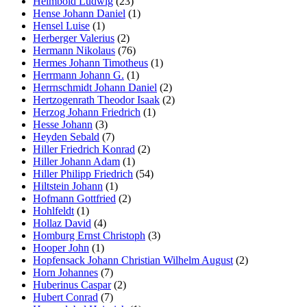
Helmbold Ludwig
(23)
Hense Johann Daniel
(1)
Hensel Luise
(1)
Herberger Valerius
(2)
Hermann Nikolaus
(76)
Hermes Johann Timotheus
(1)
Herrmann Johann G.
(1)
Herrnschmidt Johann Daniel
(2)
Hertzogenrath Theodor Isaak
(2)
Herzog Johann Friedrich
(1)
Hesse Johann
(3)
Heyden Sebald
(7)
Hiller Friedrich Konrad
(2)
Hiller Johann Adam
(1)
Hiller Philipp Friedrich
(54)
Hiltstein Johann
(1)
Hofmann Gottfried
(2)
Hohlfeldt
(1)
Hollaz David
(4)
Homburg Ernst Christoph
(3)
Hooper John
(1)
Hopfensack Johann Christian Wilhelm August
(2)
Horn Johannes
(7)
Huberinus Caspar
(2)
Hubert Conrad
(7)