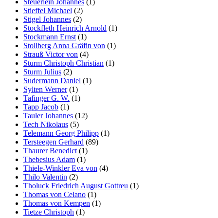
Steuerlein Johannes
(1)
Stieffel Michael
(2)
Stigel Johannes
(2)
Stockfleth Heinrich Arnold
(1)
Stockmann Ernst
(1)
Stollberg Anna Gräfin von
(1)
Strauß Victor von
(4)
Sturm Christoph Christian
(1)
Sturm Julius
(2)
Sudermann Daniel
(1)
Sylten Werner
(1)
Tafinger G. W.
(1)
Tapp Jacob
(1)
Tauler Johannes
(12)
Tech Nikolaus
(5)
Telemann Georg Philipp
(1)
Tersteegen Gerhard
(89)
Thaurer Benedict
(1)
Thebesius Adam
(1)
Thiele-Winkler Eva von
(4)
Thilo Valentin
(2)
Tholuck Friedrich August Gottreu
(1)
Thomas von Celano
(1)
Thomas von Kempen
(1)
Tietze Christoph
(1)