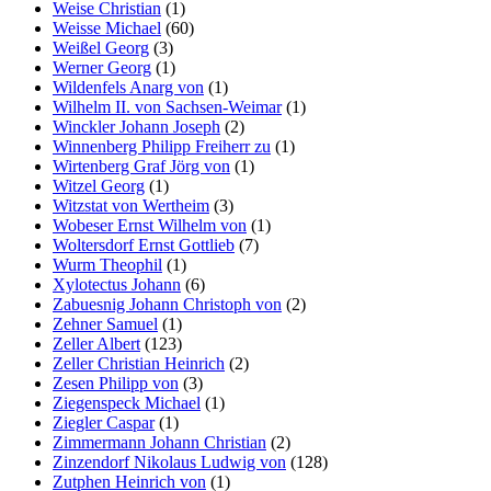
Weise Christian
(1)
Weisse Michael
(60)
Weißel Georg
(3)
Werner Georg
(1)
Wildenfels Anarg von
(1)
Wilhelm II. von Sachsen-Weimar
(1)
Winckler Johann Joseph
(2)
Winnenberg Philipp Freiherr zu
(1)
Wirtenberg Graf Jörg von
(1)
Witzel Georg
(1)
Witzstat von Wertheim
(3)
Wobeser Ernst Wilhelm von
(1)
Woltersdorf Ernst Gottlieb
(7)
Wurm Theophil
(1)
Xylotectus Johann
(6)
Zabuesnig Johann Christoph von
(2)
Zehner Samuel
(1)
Zeller Albert
(123)
Zeller Christian Heinrich
(2)
Zesen Philipp von
(3)
Ziegenspeck Michael
(1)
Ziegler Caspar
(1)
Zimmermann Johann Christian
(2)
Zinzendorf Nikolaus Ludwig von
(128)
Zutphen Heinrich von
(1)