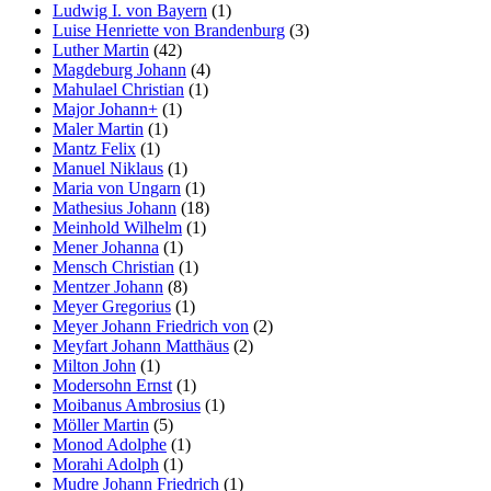
Ludwig I. von Bayern
(1)
Luise Henriette von Brandenburg
(3)
Luther Martin
(42)
Magdeburg Johann
(4)
Mahulael Christian
(1)
Major Johann+
(1)
Maler Martin
(1)
Mantz Felix
(1)
Manuel Niklaus
(1)
Maria von Ungarn
(1)
Mathesius Johann
(18)
Meinhold Wilhelm
(1)
Mener Johanna
(1)
Mensch Christian
(1)
Mentzer Johann
(8)
Meyer Gregorius
(1)
Meyer Johann Friedrich von
(2)
Meyfart Johann Matthäus
(2)
Milton John
(1)
Modersohn Ernst
(1)
Moibanus Ambrosius
(1)
Möller Martin
(5)
Monod Adolphe
(1)
Morahi Adolph
(1)
Mudre Johann Friedrich
(1)