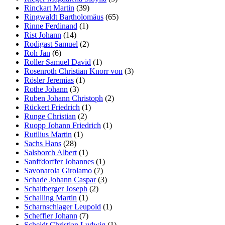
Rinckart Martin
(39)
Ringwaldt Bartholomäus
(65)
Rinne Ferdinand
(1)
Rist Johann
(14)
Rodigast Samuel
(2)
Roh Jan
(6)
Roller Samuel David
(1)
Rosenroth Christian Knorr von
(3)
Rösler Jeremias
(1)
Rothe Johann
(3)
Ruben Johann Christoph
(2)
Rückert Friedrich
(1)
Runge Christian
(2)
Ruopp Johann Friedrich
(1)
Rutilius Martin
(1)
Sachs Hans
(28)
Salsborch Albert
(1)
Sanffdorffer Johannes
(1)
Savonarola Girolamo
(7)
Schade Johann Caspar
(3)
Schaitberger Joseph
(2)
Schalling Martin
(1)
Scharnschlager Leupold
(1)
Scheffler Johann
(7)
Scheidt Christian Ludwig
(1)