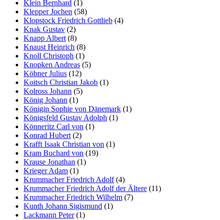
Klein Bernhard
(1)
Klepper Jochen
(58)
Klopstock Friedrich Gottlieb
(4)
Knak Gustav
(2)
Knapp Albert
(8)
Knaust Heinrich
(8)
Knoll Christoph
(1)
Knopken Andreas
(5)
Köbner Julius
(12)
Koitsch Christian Jakob
(1)
Kolross Johann
(5)
König Johann
(1)
Königin Sophie von Dänemark
(1)
Königsfeld Gustav Adolph
(1)
Könneritz Carl von
(1)
Konrad Hubert
(2)
Krafft Isaak Christian von
(1)
Kram Buchard von
(19)
Krause Jonathan
(1)
Krieger Adam
(1)
Krummacher Friedrich Adolf
(4)
Krummacher Friedrich Adolf der Ältere
(11)
Krummacher Friedrich Wilhelm
(7)
Kunth Johann Sigismund
(1)
Lackmann Peter
(1)