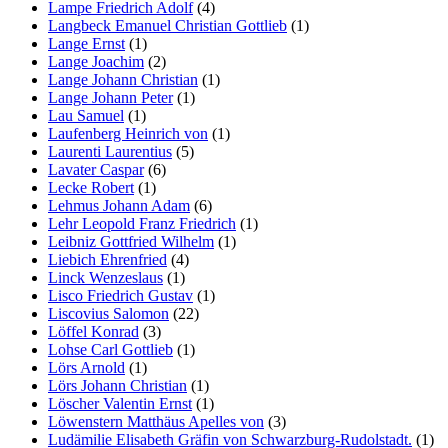
Lampe Friedrich Adolf
(4)
Langbeck Emanuel Christian Gottlieb
(1)
Lange Ernst
(1)
Lange Joachim
(2)
Lange Johann Christian
(1)
Lange Johann Peter
(1)
Lau Samuel
(1)
Laufenberg Heinrich von
(1)
Laurenti Laurentius
(5)
Lavater Caspar
(6)
Lecke Robert
(1)
Lehmus Johann Adam
(6)
Lehr Leopold Franz Friedrich
(1)
Leibniz Gottfried Wilhelm
(1)
Liebich Ehrenfried
(4)
Linck Wenzeslaus
(1)
Lisco Friedrich Gustav
(1)
Liscovius Salomon
(22)
Löffel Konrad
(3)
Lohse Carl Gottlieb
(1)
Lörs Arnold
(1)
Lörs Johann Christian
(1)
Löscher Valentin Ernst
(1)
Löwenstern Matthäus Apelles von
(3)
Ludämilie Elisabeth Gräfin von Schwarzburg-Rudolstadt.
(1)