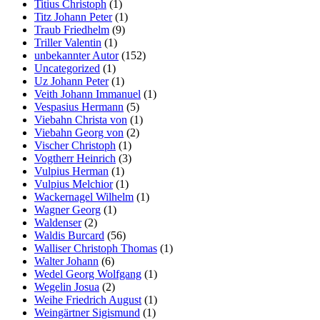
Titius Christoph
(1)
Titz Johann Peter
(1)
Traub Friedhelm
(9)
Triller Valentin
(1)
unbekannter Autor
(152)
Uncategorized
(1)
Uz Johann Peter
(1)
Veith Johann Immanuel
(1)
Vespasius Hermann
(5)
Viebahn Christa von
(1)
Viebahn Georg von
(2)
Vischer Christoph
(1)
Vogtherr Heinrich
(3)
Vulpius Herman
(1)
Vulpius Melchior
(1)
Wackernagel Wilhelm
(1)
Wagner Georg
(1)
Waldenser
(2)
Waldis Burcard
(56)
Walliser Christoph Thomas
(1)
Walter Johann
(6)
Wedel Georg Wolfgang
(1)
Wegelin Josua
(2)
Weihe Friedrich August
(1)
Weingärtner Sigismund
(1)