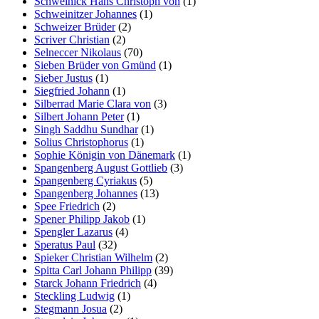
Schweinick Hans Christoph von
(1)
Schweinitzer Johannes
(1)
Schweizer Brüder
(2)
Scriver Christian
(2)
Selneccer Nikolaus
(70)
Sieben Brüder von Gmünd
(1)
Sieber Justus
(1)
Siegfried Johann
(1)
Silberrad Marie Clara von
(3)
Silbert Johann Peter
(1)
Singh Saddhu Sundhar
(1)
Solius Christophorus
(1)
Sophie Königin von Dänemark
(1)
Spangenberg August Gottlieb
(3)
Spangenberg Cyriakus
(5)
Spangenberg Johannes
(13)
Spee Friedrich
(2)
Spener Philipp Jakob
(1)
Spengler Lazarus
(4)
Speratus Paul
(32)
Spieker Christian Wilhelm
(2)
Spitta Carl Johann Philipp
(39)
Starck Johann Friedrich
(4)
Steckling Ludwig
(1)
Stegmann Josua
(2)