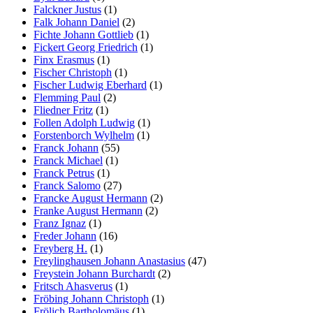
Falckner Justus
(1)
Falk Johann Daniel
(2)
Fichte Johann Gottlieb
(1)
Fickert Georg Friedrich
(1)
Finx Erasmus
(1)
Fischer Christoph
(1)
Fischer Ludwig Eberhard
(1)
Flemming Paul
(2)
Fliedner Fritz
(1)
Follen Adolph Ludwig
(1)
Forstenborch Wylhelm
(1)
Franck Johann
(55)
Franck Michael
(1)
Franck Petrus
(1)
Franck Salomo
(27)
Francke August Hermann
(2)
Franke August Hermann
(2)
Franz Ignaz
(1)
Freder Johann
(16)
Freyberg H.
(1)
Freylinghausen Johann Anastasius
(47)
Freystein Johann Burchardt
(2)
Fritsch Ahasverus
(1)
Fröbing Johann Christoph
(1)
Frölich Bartholomäus
(1)