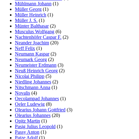
Mühlmann Johann
(1)
Müller Georg
(1)
Müller Heinrich
(1)
Müller J. S.
(1)
Münter Balthasar
(2)
Musculus Wolfgang
(6)
Nachtenhöfer Caspar F.
(2)
Neander Joachim
(20)
Neff Felix
(1)
Neumann Kaspar
(2)
Neumark Georg
(2)
Neumeister Erdmann
(3)
Neuß Heinrich Georg
(2)
Nicolai Philipp
(5)
Niedling Johannes
(2)
Nitschmann Anna
(1)
Novalis
(4)
Oecolampad Johannes
(1)
Oeler Ludewig
(8)
Olearius Johann Gottfried
(3)
Olearius Johannes
(20)
Opitz Martin
(1)
Pasig Julius Leopold
(1)
Passy Anton
(1)
Patze Adolf
(1)