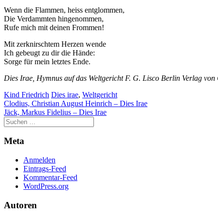
Wenn die Flammen, heiss entglommen,
Die Verdammten hingenommen,
Rufe mich mit deinen Frommen!
Mit zerknirschtem Herzen wende
Ich gebeugt zu dir die Hände:
Sorge für mein letztes Ende.
Dies Irae, Hymnus auf das Weltgericht F. G. Lisco Berlin Verlag vo
Kind Friedrich
Dies irae
,
Weltgericht
Beitragsnavigation
Clodius, Christian August Heinrich – Dies Irae
Jäck, Markus Fidelius – Dies Irae
Meta
Anmelden
Eintrags-Feed
Kommentar-Feed
WordPress.org
Autoren