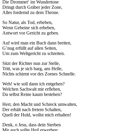
Die Drommet‘ im Wundertone
Dringt durch Gräber jeder Zone,
Alles fordernd zu dem Throne.
So Natur, als Tod, erbeben,
Wenn Gebeine sich erheben,
Antwort vor Gericht zu geben.
Auf wird man ein Buch dann breiten,
G’nug erfüllt auf allen Seiten,
Um zum Weltgericht zu schreiten.
Sitzt der Richter nun zur Stelle,
Tritt, was je sich barg, ans Helle,
Nichts schirmt vor des Zornes Schnelle.
Weh! wie soll dann ich entgehen?
Welchen Sachwalt mir erflehen,
Da selbst Reine kaum bestehen?
Herr, den Macht und Schreck umwalten,
Der erhält nach freiem Schalten,
Quell der Huld, wollst mich erhalten!
Denk, o Jesu, dass dein Sterben
Mir auch sollte Heil erwerben;