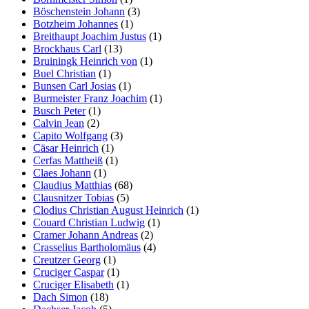
Böschenstein Johann
(3)
Botzheim Johannes
(1)
Breithaupt Joachim Justus
(1)
Brockhaus Carl
(13)
Bruiningk Heinrich von
(1)
Buel Christian
(1)
Bunsen Carl Josias
(1)
Burmeister Franz Joachim
(1)
Busch Peter
(1)
Calvin Jean
(2)
Capito Wolfgang
(3)
Cäsar Heinrich
(1)
Cerfas Mattheiß
(1)
Claes Johann
(1)
Claudius Matthias
(68)
Clausnitzer Tobias
(5)
Clodius Christian August Heinrich
(1)
Couard Christian Ludwig
(1)
Cramer Johann Andreas
(2)
Crasselius Bartholomäus
(4)
Creutzer Georg
(1)
Cruciger Caspar
(1)
Cruciger Elisabeth
(1)
Dach Simon
(18)