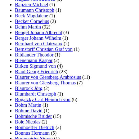
Bapzien Michael
(1)
Baumann Christoph
(1)
Beck Magdalene
(1)
Becker Cornelius
(2)
Behm Martin
(92)
Bengel Johann Albrecht
(3)
Berger Johann Wilhelm
(1)
Bernhard von Clairvaux
(2)
Bernstorff Christian Graf von
(1)
Bibliander Theodor
(1)
Bienemann Kaspar
(2)
Birken Sigmund von
(4)
Blaul Georg Friedrich
(23)
Blaurer von Giersberg Ambrosius
(11)
Blaurer von Giersberg Thomas
(7)
Blaurock Jörg
(2)
Blumhardt Christoph
(1)
Bogatzky Carl Heinrich von
(6)
Böhm Martin
(1)
Böhme David
(1)
Böhmische Brüder
(15)
Boie Nicolas
(2)
Bonhoeffer Dietrich
(2)
Bonnus Hermann
(5)
Bornmeister Simon
(1)