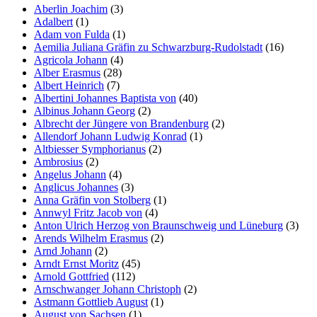
Aberlin Joachim
(3)
Adalbert
(1)
Adam von Fulda
(1)
Aemilia Juliana Gräfin zu Schwarzburg-Rudolstadt
(16)
Agricola Johann
(4)
Alber Erasmus
(28)
Albert Heinrich
(7)
Albertini Johannes Baptista von
(40)
Albinus Johann Georg
(2)
Albrecht der Jüngere von Brandenburg
(2)
Allendorf Johann Ludwig Konrad
(1)
Altbiesser Symphorianus
(2)
Ambrosius
(2)
Angelus Johann
(4)
Anglicus Johannes
(3)
Anna Gräfin von Stolberg
(1)
Annwyl Fritz Jacob von
(4)
Anton Ulrich Herzog von Braunschweig und Lüneburg
(3)
Arends Wilhelm Erasmus
(2)
Arnd Johann
(2)
Arndt Ernst Moritz
(45)
Arnold Gottfried
(112)
Arnschwanger Johann Christoph
(2)
Astmann Gottlieb August
(1)
August von Sachsen
(1)