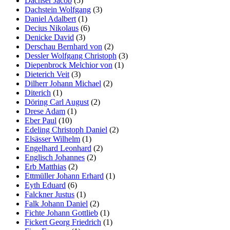
Dachser Jacob
(5)
Dachstein Wolfgang
(3)
Daniel Adalbert
(1)
Decius Nikolaus
(6)
Denicke David
(3)
Derschau Bernhard von
(2)
Dessler Wolfgang Christoph
(3)
Diepenbrock Melchior von
(1)
Dieterich Veit
(3)
Dilherr Johann Michael
(2)
Diterich
(1)
Döring Carl August
(2)
Drese Adam
(1)
Eber Paul
(10)
Edeling Christoph Daniel
(2)
Elsässer Wilhelm
(1)
Engelhard Leonhard
(2)
Englisch Johannes
(2)
Erb Matthias
(2)
Ettmüller Johann Erhard
(1)
Eyth Eduard
(6)
Falckner Justus
(1)
Falk Johann Daniel
(2)
Fichte Johann Gottlieb
(1)
Fickert Georg Friedrich
(1)