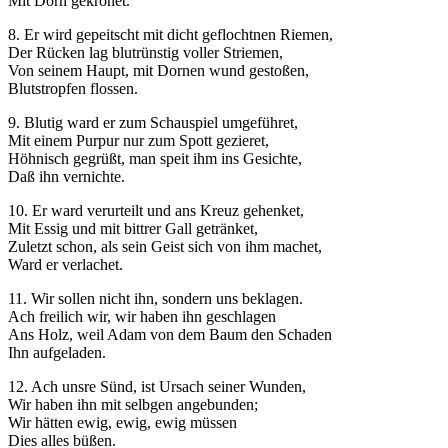
Mit Dorn gekrönet.
der Website
auf Basis der
8. Er wird gepeitscht mit dicht geflochtnen Riemen,
Nutzung
Der Rücken lag blutrünstig voller Striemen,
verbessern.
Von seinem Haupt, mit Dornen wund gestoßen,
Blutstropfen flossen.
9. Blutig ward er zum Schauspiel umgeführet,
Erfahrung
Mit einem Purpur nur zum Spott gezieret,
Damit unsere
Höhnisch gegrüßt, man speit ihm ins Gesichte,
Website
Daß ihn vernichte.
während
Ihres Besuchs
10. Er ward verurteilt und ans Kreuz gehenket,
so gut wie
Mit Essig und mit bittrer Gall getränket,
möglich
Zuletzt schon, als sein Geist sich von ihm machet,
funktioniert.
Ward er verlachet.
Wenn Sie
diese Cookies
11. Wir sollen nicht ihn, sondern uns beklagen.
ablehnen,
Ach freilich wir, wir haben ihn geschlagen
verschwinden
Ans Holz, weil Adam von dem Baum den Schaden
einige
Ihn aufgeladen.
Funktionen
12. Ach unsre Sünd, ist Ursach seiner Wunden,
von der
Wir haben ihn mit selbgen angebunden;
Website.
Wir hätten ewig, ewig, ewig müssen
Dies alles büßen.