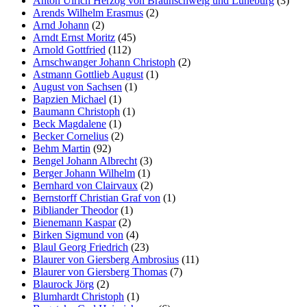
Anton Ulrich Herzog von Braunschweig und Lüneburg
(3)
Arends Wilhelm Erasmus
(2)
Arnd Johann
(2)
Arndt Ernst Moritz
(45)
Arnold Gottfried
(112)
Arnschwanger Johann Christoph
(2)
Astmann Gottlieb August
(1)
August von Sachsen
(1)
Bapzien Michael
(1)
Baumann Christoph
(1)
Beck Magdalene
(1)
Becker Cornelius
(2)
Behm Martin
(92)
Bengel Johann Albrecht
(3)
Berger Johann Wilhelm
(1)
Bernhard von Clairvaux
(2)
Bernstorff Christian Graf von
(1)
Bibliander Theodor
(1)
Bienemann Kaspar
(2)
Birken Sigmund von
(4)
Blaul Georg Friedrich
(23)
Blaurer von Giersberg Ambrosius
(11)
Blaurer von Giersberg Thomas
(7)
Blaurock Jörg
(2)
Blumhardt Christoph
(1)