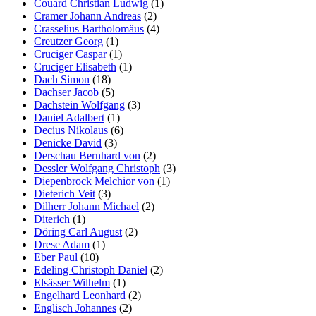
Couard Christian Ludwig
(1)
Cramer Johann Andreas
(2)
Crasselius Bartholomäus
(4)
Creutzer Georg
(1)
Cruciger Caspar
(1)
Cruciger Elisabeth
(1)
Dach Simon
(18)
Dachser Jacob
(5)
Dachstein Wolfgang
(3)
Daniel Adalbert
(1)
Decius Nikolaus
(6)
Denicke David
(3)
Derschau Bernhard von
(2)
Dessler Wolfgang Christoph
(3)
Diepenbrock Melchior von
(1)
Dieterich Veit
(3)
Dilherr Johann Michael
(2)
Diterich
(1)
Döring Carl August
(2)
Drese Adam
(1)
Eber Paul
(10)
Edeling Christoph Daniel
(2)
Elsässer Wilhelm
(1)
Engelhard Leonhard
(2)
Englisch Johannes
(2)