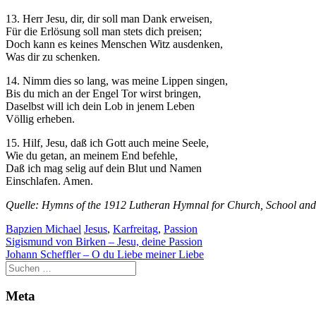
Marketing
13. Herr Jesu, dir, dir soll man Dank erweisen,
Indem Sie uns Ihre
Für die Erlösung soll man stets dich preisen;
Interessen und Ihr
Doch kann es keines Menschen Witz ausdenken,
Verhalten beim
Was dir zu schenken.
Besuch unserer
14. Nimm dies so lang, was meine Lippen singen,
Website mitteilen,
Bis du mich an der Engel Tor wirst bringen,
erhöhen Sie die
Daselbst will ich dein Lob in jenem Leben
Wahrscheinlichkeit,
Völlig erheben.
personalisierte
Inhalte und
15. Hilf, Jesu, daß ich Gott auch meine Seele,
Angebote zu sehen.
Wie du getan, an meinem End befehle,
Daß ich mag selig auf dein Blut und Namen
Einschlafen. Amen.
Quelle: Hymns of the 1912 Lutheran Hymnal for Church, School and
Bapzien Michael
Jesus
,
Karfreitag
,
Passion
Beitragsnavigation
Sigismund von Birken – Jesu, deine Passion
Johann Scheffler – O du Liebe meiner Liebe
Meta