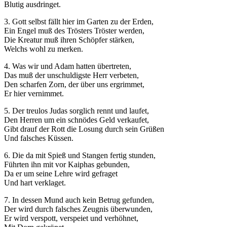
Blutig ausdringet.
3. Gott selbst fällt hier im Garten zu der Erden,
Ein Engel muß des Trösters Tröster werden,
Die Kreatur muß ihren Schöpfer stärken,
Welchs wohl zu merken.
Notwendig
4. Was wir und Adam hatten übertreten,
Diese
Das muß der unschuldigste Herr verbeten,
Cookies
Den scharfen Zorn, der über uns ergrimmet,
sind nicht
Er hier vernimmet.
optional.
Sie werden
5. Der treulos Judas sorglich rennt und laufet,
benötigt,
Den Herren um ein schnödes Geld verkaufet,
damit die
Gibt drauf der Rott die Losung durch sein Grüßen
Website
Und falsches Küssen.
funktioniert.
6. Die da mit Spieß und Stangen fertig stunden,
Führten ihn mit vor Kaiphas gebunden,
Da er um seine Lehre wird gefraget
Statistik
Und hart verklaget.
Mit diesen
Cookies
7. In dessen Mund auch kein Betrug gefunden,
können wir die
Der wird durch falsches Zeugnis überwunden,
Funktionsweise
Er wird verspott, verspeiet und verhöhnet,
und Struktur