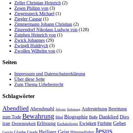
Zeller Christian Heinrich
(2)
Zesen Philipp von
(3)
Ziegenspeck Michael
(1)
Ziegler Caspar
(1)
Zimmermann Johann Christian
(2)
Zinzendorf Nikolaus Ludwig von
(128)
Zutphen Heinrich von
(1)
Zwick Johannes
(29)
Zwingli Huldrych
(3)
Zwollen Wilhelm von
(1)
Seiten
Impressum und Datenschutzerklärung
Über diese Seite
Zum Thema Urheberrecht
Schlagwörter
Abendlied
Abendmahl
Bereitung
Auferstehung
Advent
Anbetung
Bewahrung
Biographie
Danklied
zum Tode
Dies
Buße
Bibel
Gebet
irae
Erlösung
Ewigkeit
Fürbitte
Dreieinigkeit
Eschatologie
Jesus
Heiliger Geist
Himmelfahrt
Glaube
Gnade
Gericht