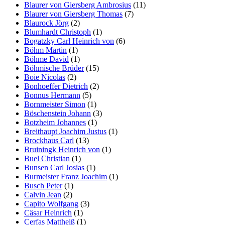
Blaurer von Giersberg Ambrosius
(11)
Blaurer von Giersberg Thomas
(7)
Blaurock Jörg
(2)
Blumhardt Christoph
(1)
Bogatzky Carl Heinrich von
(6)
Böhm Martin
(1)
Böhme David
(1)
Böhmische Brüder
(15)
Boie Nicolas
(2)
Bonhoeffer Dietrich
(2)
Bonnus Hermann
(5)
Bornmeister Simon
(1)
Böschenstein Johann
(3)
Botzheim Johannes
(1)
Breithaupt Joachim Justus
(1)
Brockhaus Carl
(13)
Bruiningk Heinrich von
(1)
Buel Christian
(1)
Bunsen Carl Josias
(1)
Burmeister Franz Joachim
(1)
Busch Peter
(1)
Calvin Jean
(2)
Capito Wolfgang
(3)
Cäsar Heinrich
(1)
Cerfas Mattheiß
(1)