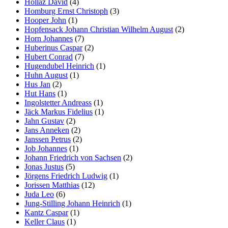
Hollaz David
(4)
Homburg Ernst Christoph
(3)
Hooper John
(1)
Hopfensack Johann Christian Wilhelm August
(2)
Horn Johannes
(7)
Huberinus Caspar
(2)
Hubert Conrad
(7)
Hugendubel Heinrich
(1)
Huhn August
(1)
Hus Jan
(2)
Hut Hans
(1)
Ingolstetter Andreass
(1)
Jäck Markus Fidelius
(1)
Jahn Gustav
(2)
Jans Anneken
(2)
Janssen Petrus
(2)
Job Johannes
(1)
Johann Friedrich von Sachsen
(2)
Jonas Justus
(5)
Jörgens Friedrich Ludwig
(1)
Jorissen Matthias
(12)
Juda Leo
(6)
Jung-Stilling Johann Heinrich
(1)
Kantz Caspar
(1)
Keller Claus
(1)