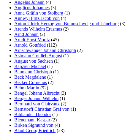
Angelus Johann
(4)
Anglicus Johannes
(3)
Anna Gräfin von Stolberg
(1)
Annwyl Fritz Jacob von
(4)
Anton Ulrich Herzog von Braunschweig und Lüneburg
(3)
Arends Wilhelm Erasmus
(2)
Arnd Johann
(2)
Arndt Ernst Moritz
(45)
Arnold Gottfried
(112)
Arnschwanger Johann Christoph
(2)
Astmann Gottlieb August
(1)
August von Sachsen
(1)
Bapzien Michael
(1)
Baumann Christoph
(1)
Beck Magdalene
(1)
Becker Cornelius
(2)
Behm Martin
(92)
Bengel Johann Albrecht
(3)
Berger Johann Wilhelm
(1)
Bernhard von Clairvaux
(2)
Bernstorff Christian Graf von
(1)
Bibliander Theodor
(1)
Bienemann Kaspar
(2)
Birken Sigmund von
(4)
Blaul Georg Friedrich
(23)