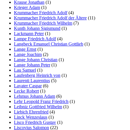
Krause Jonathan
(1)
Krieger Adam
(1)
Krummacher Friedrich Adolf
(4)
Krummacher Friedrich Adolf der Ältere
(11)
Krummacher Friedrich Wilhelm
(7)
Kunth Johann Sigismund
(1)
Lackmann Peter
(1)
Lampe Friedrich Adolf
(4)
Langbeck Emanuel Christian Gottlieb
(1)
Lange Ernst
(1)
Lange Joachim
(2)
Lange Johann Christian
(1)
Lange Johann Peter
(1)
Lau Samuel
(1)
Laufenberg Heinrich von
(1)
Laurenti Laurentius
(5)
Lavater Caspar
(6)
Lecke Robert
(1)
Lehmus Johann Adam
(6)
Lehr Leopold Franz Friedrich
(1)
Leibniz Gottfried Wilhelm
(1)
Liebich Ehrenfried
(4)
Linck Wenzeslaus
(1)
Lisco Friedrich Gustav
(1)
Liscovius Salomon
(22)