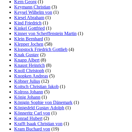
Kern Georg
(1)
Keymann Christian
(3)
Keysel Wilhelm von
(1)
Kiesel Abraham
(1)
Kind Friedrich
(1)
Kinkel Gottfried
(1)
Kinner von Scherffenstein Martin
(1)
Klein Bernhard
(1)
Klepper Jochen
(58)
Klopstock Friedrich Gottlieb
(4)
Knak Gustav
(2)
Knapp Albert
(8)
Knaust Heinrich
(8)
Knoll Christoph
(1)
Knopken Andreas
(5)
Köbner Julius
(12)
Koitsch Christian Jakob
(1)
Kolross Johann
(5)
König Johann
(1)
Königin Sophie von Dänemark
(1)
Königsfeld Gustav Adolph
(1)
Könneritz Carl von
(1)
Konrad Hubert
(2)
Krafft Isaak Christian von
(1)
Kram Buchard von
(19)