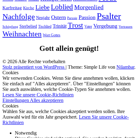
Loblied
Liebe
Morgenlied
Karfreitag
Kirche
Psalter
Nachfolge
Ostern
Passion
Neujahr
Parusie
Trost
Vergebung
Trinität
Sterbelied
Tischlied
Vater
Vertrauen
Schöpfung
Weihnachten
Wort Gottes
Gott allein genügt!
© 2026 Alle Rechte vorbehalten
Stolz präsentiert von WordPress
|
Theme: Simple Life von
Nilambar
.
Cookies
Wir verwenden Cookies. Wenn Sie diese annehmen wollen, klicken
Sie einfach auf "Alles akzeptieren". Über "Einstellungen" können
Sie auch auswählen, welche Cookie-Typen Sie annehmen wollen.
Lesen Sie unsere Cookie-Richtlinien
Einstellungen
Alles akzeptieren
Cookies
Wählen Sie aus, welche Cookies akzeptiert werden sollen. Ihre
Auswahl wird für ein Jahr gespeichert.
Lesen Sie unsere Cookie-
Richtlinien
Notwendig