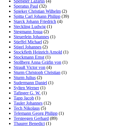
Spengler Lazarus
(4)
Speratus Paul
(32)
Spieker Christian Wilhelm
(2)
Spitta Carl Johann Philipp
(39)
Starck Johann Friedrich
(4)
Steckling Ludwig
(1)
Stegmann Josua
(2)
Steuerlein Johannes
(1)
Stieffel Michael
(2)
Stigel Johannes
(2)
Stockfleth Heinrich Arnold
(1)
Stockmann Ernst
(1)
Stollberg Anna Gräfin von
(1)
Strauß Victor von
(4)
Sturm Christoph Christian
(1)
Sturm Julius
(2)
Sudermann Daniel
(1)
Sylten Werner
(1)
Tafinger G. W.
(1)
Tapp Jacob
(1)
Tauler Johannes
(12)
Tech Nikolaus
(5)
Telemann Georg Philipp
(1)
Tersteegen Gerhard
(89)
Thaurer Benedict
(1)