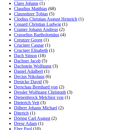
Claes Johann
(1)
Claudius Matthias
(68)
Clausnitzer Tobias
(5)
Clodius Christian August Heinrich
(1)
Couard Christian Ludwig
(1)
Cramer Johann Andreas
(2)
Crasselius Bartholomäus
(4)
Creutzer Georg
(1)
Cruciger Caspar
(1)
Cruciger Elisabeth
(1)
Dach Simon
(18)
Dachser Jacob
(5)
Dachstein Wolfgang
(3)
Daniel Adalbert
(1)
Decius Nikolaus
(6)
Denicke David
(3)
Derschau Bernhard von
(2)
Dessler Wolfgang Christoph
(3)
Diepenbrock Melchior von
(1)
Dieterich Veit
(3)
Dilherr Johann Michael
(2)
Diterich
(1)
Döring Carl August
(2)
Drese Adam
(1)
Eber Paul
(10)