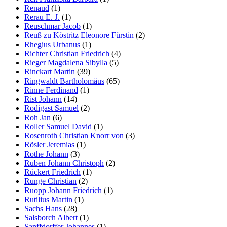
Renaud
(1)
Rerau E. J.
(1)
Reuschmar Jacob
(1)
Reuß zu Köstritz Eleonore Fürstin
(2)
Rhegius Urbanus
(1)
Richter Christian Friedrich
(4)
Rieger Magdalena Sibylla
(5)
Rinckart Martin
(39)
Ringwaldt Bartholomäus
(65)
Rinne Ferdinand
(1)
Rist Johann
(14)
Rodigast Samuel
(2)
Roh Jan
(6)
Roller Samuel David
(1)
Rosenroth Christian Knorr von
(3)
Rösler Jeremias
(1)
Rothe Johann
(3)
Ruben Johann Christoph
(2)
Rückert Friedrich
(1)
Runge Christian
(2)
Ruopp Johann Friedrich
(1)
Rutilius Martin
(1)
Sachs Hans
(28)
Salsborch Albert
(1)
Sanffdorffer Johannes
(1)