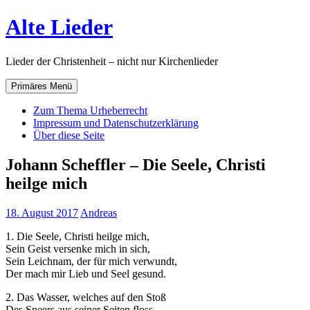
Zum
Alte Lieder
Inhalt
springen
Lieder der Christenheit – nicht nur Kirchenlieder
Primäres Menü
Zum Thema Urheberrecht
Impressum und Datenschutzerklärung
Über diese Seite
Johann Scheffler – Die Seele, Christi
heilge mich
18. August 2017
Andreas
1. Die Seele, Christi heilge mich,
Sein Geist versenke mich in sich,
Sein Leichnam, der für mich verwundt,
Der mach mir Lieb und Seel gesund.
2. Das Wasser, welches auf den Stoß
Des Speers aus seiner Seiten floss,