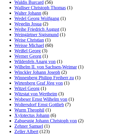
Waldis Burcard
(56)
Walliser Christoph Thomas
(1)
Walter Johann
(6)
Wedel Georg Wolfgang
(1)
Wegelin Josua
(2)
Weihe Friedrich August
(1)
Weingärtner Sigismund
(1)
Weise Christian
(1)
Weisse Michael
(60)
Weißel Georg
(3)
Werner Georg
(1)
Wildenfels Anarg von
(1)
Wilhelm II. von Sachsen-Weimar
(1)
Winckler Johann Joseph
(2)
Winnenberg Philipp Freiherr zu
(1)
Wirtenberg Graf Jörg von
(1)
Witzel Georg
(1)
Witzstat von Wertheim
(3)
Wobeser Ernst Wilhelm von
(1)
Woltersdorf Ernst Gottlieb
(7)
Wurm Theophil
(1)
Xylotectus Johann
(6)
Zabuesnig Johann Christoph von
(2)
Zehner Samuel
(1)
Zeller Albert
(123)