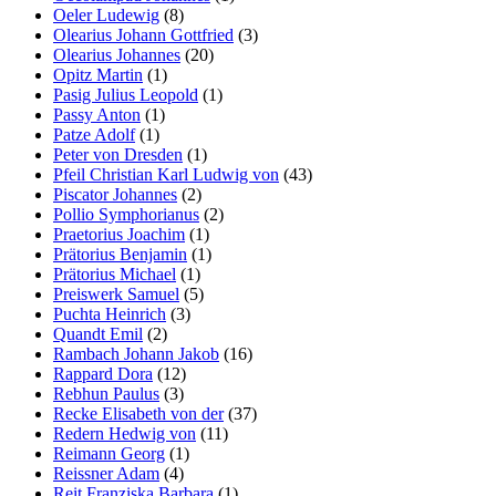
Oeler Ludewig
(8)
Olearius Johann Gottfried
(3)
Olearius Johannes
(20)
Opitz Martin
(1)
Pasig Julius Leopold
(1)
Passy Anton
(1)
Patze Adolf
(1)
Peter von Dresden
(1)
Pfeil Christian Karl Ludwig von
(43)
Piscator Johannes
(2)
Pollio Symphorianus
(2)
Praetorius Joachim
(1)
Prätorius Benjamin
(1)
Prätorius Michael
(1)
Preiswerk Samuel
(5)
Puchta Heinrich
(3)
Quandt Emil
(2)
Rambach Johann Jakob
(16)
Rappard Dora
(12)
Rebhun Paulus
(3)
Recke Elisabeth von der
(37)
Redern Hedwig von
(11)
Reimann Georg
(1)
Reissner Adam
(4)
Reit Franziska Barbara
(1)