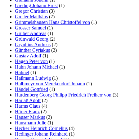
Greding Johann Ernst
(1)
Gregor Christian
(3)
Greiter Matthäus
(7)
Grimmelshausen Hans Christoffel von
(1)
Grosser Samuel
(1)
Gruber Andreas
(1)
Grünwald Georg
(2)
Gryphius Andreas
(2)
Günther Cyriakus
(2)
Gustav Adolf
(1)
Hagen Peter von
(1)
Hahn Johann Michael
(1)
Hähnel
(1)
Hailmann Ludwig
(1)
Halbmeyr von Merckendorf Johann
(1)
Händel Gottfried
(1)
Hardenberg Georg Philipp Friedrich Freiherr von
(3)
Harlaß Adolf
(2)
Harms Claus
(4)
Härter Franz
(2)
Hauser Markus
(2)
Hausmann Julie
(1)
Hecker Heinrich Cornelius
(4)
Hedinger Johann Reinhard
(1)