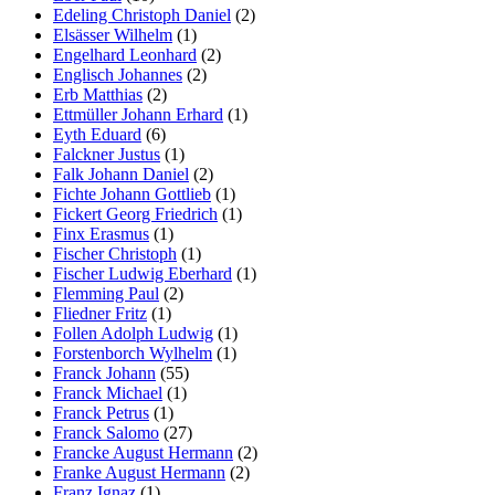
Edeling Christoph Daniel
(2)
Elsässer Wilhelm
(1)
Engelhard Leonhard
(2)
Englisch Johannes
(2)
Erb Matthias
(2)
Ettmüller Johann Erhard
(1)
Eyth Eduard
(6)
Falckner Justus
(1)
Falk Johann Daniel
(2)
Fichte Johann Gottlieb
(1)
Fickert Georg Friedrich
(1)
Finx Erasmus
(1)
Fischer Christoph
(1)
Fischer Ludwig Eberhard
(1)
Flemming Paul
(2)
Fliedner Fritz
(1)
Follen Adolph Ludwig
(1)
Forstenborch Wylhelm
(1)
Franck Johann
(55)
Franck Michael
(1)
Franck Petrus
(1)
Franck Salomo
(27)
Francke August Hermann
(2)
Franke August Hermann
(2)
Franz Ignaz
(1)