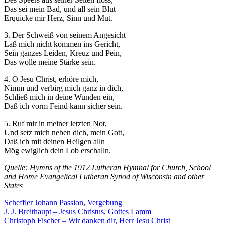
Das sei mein Bad, und all sein Blut
Erquicke mir Herz, Sinn und Mut.
3. Der Schweiß von seinem Angesicht
Laß mich nicht kommen ins Gericht,
Sein ganzes Leiden, Kreuz und Pein,
Das wolle meine Stärke sein.
4. O Jesu Christ, erhöre mich,
Nimm und verbirg mich ganz in dich,
Schließ mich in deine Wunden ein,
Daß ich vorm Feind kann sicher sein.
5. Ruf mir in meiner letzten Not,
Und setz mich neben dich, mein Gott,
Daß ich mit deinen Heilgen alln
Mög ewiglich dein Lob erschalln.
Quelle: Hymns of the 1912 Lutheran Hymnal for Church, School
and Home Evangelical Lutheran Synod of Wisconsin and other
States
Scheffler Johann
Passion
,
Vergebung
Beitragsnavigation
J. J. Breithaupt – Jesus Christus, Gottes Lamm
Christoph Fischer – Wir danken dir, Herr Jesu Christ