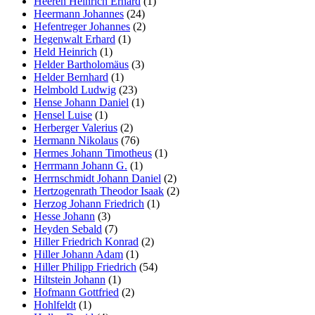
Heeren Heinrich Erhard
(1)
Heermann Johannes
(24)
Hefentreger Johannes
(2)
Hegenwalt Erhard
(1)
Held Heinrich
(1)
Helder Bartholomäus
(3)
Helder Bernhard
(1)
Helmbold Ludwig
(23)
Hense Johann Daniel
(1)
Hensel Luise
(1)
Herberger Valerius
(2)
Hermann Nikolaus
(76)
Hermes Johann Timotheus
(1)
Herrmann Johann G.
(1)
Herrnschmidt Johann Daniel
(2)
Hertzogenrath Theodor Isaak
(2)
Herzog Johann Friedrich
(1)
Hesse Johann
(3)
Heyden Sebald
(7)
Hiller Friedrich Konrad
(2)
Hiller Johann Adam
(1)
Hiller Philipp Friedrich
(54)
Hiltstein Johann
(1)
Hofmann Gottfried
(2)
Hohlfeldt
(1)