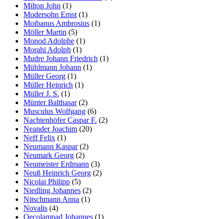
Milton John
(1)
Modersohn Ernst
(1)
Moibanus Ambrosius
(1)
Möller Martin
(5)
Monod Adolphe
(1)
Morahi Adolph
(1)
Mudre Johann Friedrich
(1)
Mühlmann Johann
(1)
Müller Georg
(1)
Müller Heinrich
(1)
Müller J. S.
(1)
Münter Balthasar
(2)
Musculus Wolfgang
(6)
Nachtenhöfer Caspar F.
(2)
Neander Joachim
(20)
Neff Felix
(1)
Neumann Kaspar
(2)
Neumark Georg
(2)
Neumeister Erdmann
(3)
Neuß Heinrich Georg
(2)
Nicolai Philipp
(5)
Niedling Johannes
(2)
Nitschmann Anna
(1)
Novalis
(4)
Oecolampad Johannes
(1)