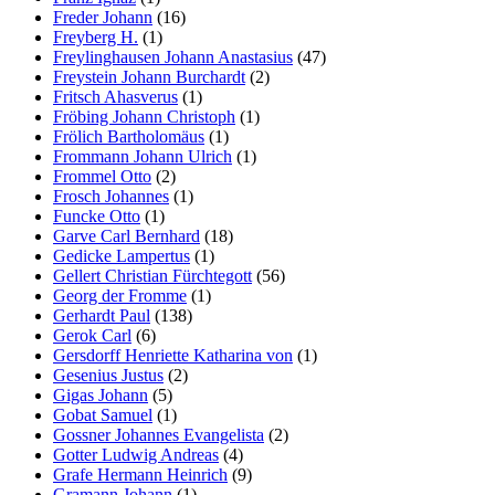
Freder Johann
(16)
Freyberg H.
(1)
Freylinghausen Johann Anastasius
(47)
Freystein Johann Burchardt
(2)
Fritsch Ahasverus
(1)
Fröbing Johann Christoph
(1)
Frölich Bartholomäus
(1)
Frommann Johann Ulrich
(1)
Frommel Otto
(2)
Frosch Johannes
(1)
Funcke Otto
(1)
Garve Carl Bernhard
(18)
Gedicke Lampertus
(1)
Gellert Christian Fürchtegott
(56)
Georg der Fromme
(1)
Gerhardt Paul
(138)
Gerok Carl
(6)
Gersdorff Henriette Katharina von
(1)
Gesenius Justus
(2)
Gigas Johann
(5)
Gobat Samuel
(1)
Gossner Johannes Evangelista
(2)
Gotter Ludwig Andreas
(4)
Grafe Hermann Heinrich
(9)
Gramann Johann
(1)