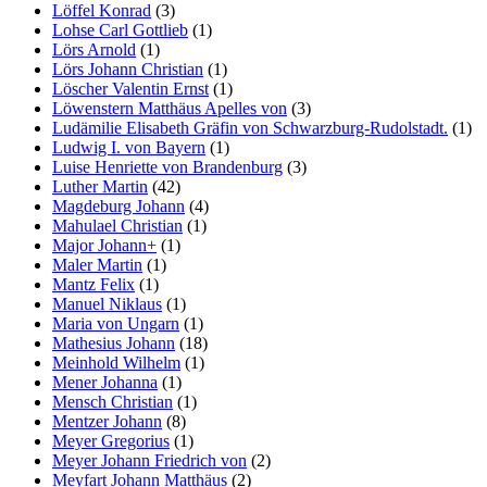
Löffel Konrad
(3)
Lohse Carl Gottlieb
(1)
Lörs Arnold
(1)
Lörs Johann Christian
(1)
Löscher Valentin Ernst
(1)
Löwenstern Matthäus Apelles von
(3)
Ludämilie Elisabeth Gräfin von Schwarzburg-Rudolstadt.
(1)
Ludwig I. von Bayern
(1)
Luise Henriette von Brandenburg
(3)
Luther Martin
(42)
Magdeburg Johann
(4)
Mahulael Christian
(1)
Major Johann+
(1)
Maler Martin
(1)
Mantz Felix
(1)
Manuel Niklaus
(1)
Maria von Ungarn
(1)
Mathesius Johann
(18)
Meinhold Wilhelm
(1)
Mener Johanna
(1)
Mensch Christian
(1)
Mentzer Johann
(8)
Meyer Gregorius
(1)
Meyer Johann Friedrich von
(2)
Meyfart Johann Matthäus
(2)