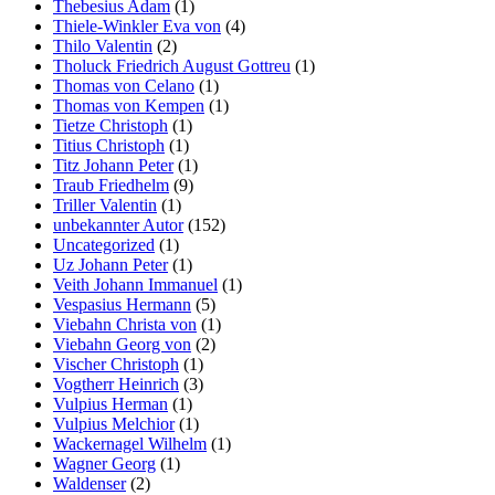
Thebesius Adam
(1)
Thiele-Winkler Eva von
(4)
Thilo Valentin
(2)
Tholuck Friedrich August Gottreu
(1)
Thomas von Celano
(1)
Thomas von Kempen
(1)
Tietze Christoph
(1)
Titius Christoph
(1)
Titz Johann Peter
(1)
Traub Friedhelm
(9)
Triller Valentin
(1)
unbekannter Autor
(152)
Uncategorized
(1)
Uz Johann Peter
(1)
Veith Johann Immanuel
(1)
Vespasius Hermann
(5)
Viebahn Christa von
(1)
Viebahn Georg von
(2)
Vischer Christoph
(1)
Vogtherr Heinrich
(3)
Vulpius Herman
(1)
Vulpius Melchior
(1)
Wackernagel Wilhelm
(1)
Wagner Georg
(1)
Waldenser
(2)