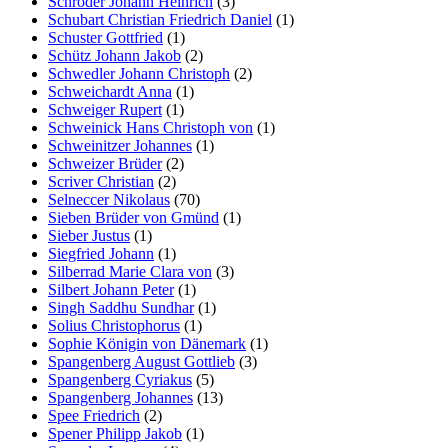
Schröder Johann Heinrich
(3)
Schubart Christian Friedrich Daniel
(1)
Schuster Gottfried
(1)
Schütz Johann Jakob
(2)
Schwedler Johann Christoph
(2)
Schweichardt Anna
(1)
Schweiger Rupert
(1)
Schweinick Hans Christoph von
(1)
Schweinitzer Johannes
(1)
Schweizer Brüder
(2)
Scriver Christian
(2)
Selneccer Nikolaus
(70)
Sieben Brüder von Gmünd
(1)
Sieber Justus
(1)
Siegfried Johann
(1)
Silberrad Marie Clara von
(3)
Silbert Johann Peter
(1)
Singh Saddhu Sundhar
(1)
Solius Christophorus
(1)
Sophie Königin von Dänemark
(1)
Spangenberg August Gottlieb
(3)
Spangenberg Cyriakus
(5)
Spangenberg Johannes
(13)
Spee Friedrich
(2)
Spener Philipp Jakob
(1)