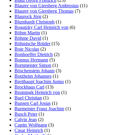
Blaul Georg Friedrich
(23)
Blaurer von Giersberg Ambrosius
(11)
Blaurer von Giersberg Thomas
(7)
Blaurock Jörg
(2)
Blumhardt Christoph
(1)
Bogatzky Carl Heinrich von
(6)
Böhm Martin
(1)
Böhme David
(1)
Böhmische Brüder
(15)
Boie Nicolas
(2)
Bonhoeffer Dietrich
(2)
Bonnus Hermann
(5)
Bornmeister Simon
(1)
Böschenstein Johann
(3)
Botzheim Johannes
(1)
Breithaupt Joachim Justus
(1)
Brockhaus Carl
(13)
Bruiningk Heinrich von
(1)
Buel Christian
(1)
Bunsen Carl Josias
(1)
Burmeister Franz Joachim
(1)
Busch Peter
(1)
Calvin Jean
(2)
Capito Wolfgang
(3)
Cäsar Heinrich
(1)