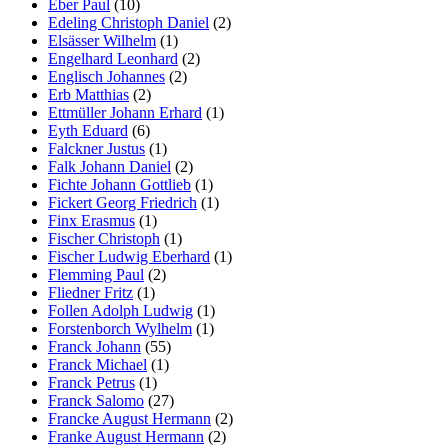
Eber Paul
(10)
Edeling Christoph Daniel
(2)
Elsässer Wilhelm
(1)
Engelhard Leonhard
(2)
Englisch Johannes
(2)
Erb Matthias
(2)
Ettmüller Johann Erhard
(1)
Eyth Eduard
(6)
Falckner Justus
(1)
Falk Johann Daniel
(2)
Fichte Johann Gottlieb
(1)
Fickert Georg Friedrich
(1)
Finx Erasmus
(1)
Fischer Christoph
(1)
Fischer Ludwig Eberhard
(1)
Flemming Paul
(2)
Fliedner Fritz
(1)
Follen Adolph Ludwig
(1)
Forstenborch Wylhelm
(1)
Franck Johann
(55)
Franck Michael
(1)
Franck Petrus
(1)
Franck Salomo
(27)
Francke August Hermann
(2)
Franke August Hermann
(2)