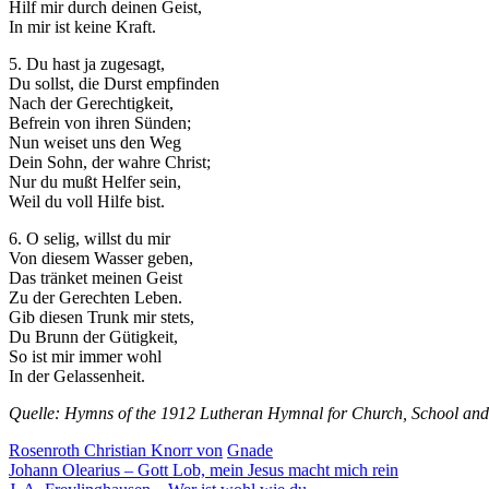
Hilf mir durch deinen Geist,
In mir ist keine Kraft.
5. Du hast ja zugesagt,
Du sollst, die Durst empfinden
Nach der Gerechtigkeit,
Befrein von ihren Sünden;
Nun weiset uns den Weg
Dein Sohn, der wahre Christ;
Nur du mußt Helfer sein,
Weil du voll Hilfe bist.
6. O selig, willst du mir
Von diesem Wasser geben,
Das tränket meinen Geist
Zu der Gerechten Leben.
Gib diesen Trunk mir stets,
Du Brunn der Gütigkeit,
So ist mir immer wohl
In der Gelassenheit.
Quelle: Hymns of the 1912 Lutheran Hymnal for Church, School and
Rosenroth Christian Knorr von
Gnade
Beitragsnavigation
Johann Olearius – Gott Lob, mein Jesus macht mich rein