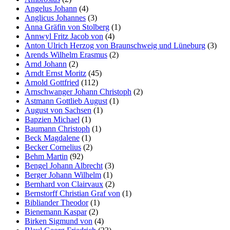
Angelus Johann
(4)
Anglicus Johannes
(3)
Anna Gräfin von Stolberg
(1)
Annwyl Fritz Jacob von
(4)
Anton Ulrich Herzog von Braunschweig und Lüneburg
(3)
Arends Wilhelm Erasmus
(2)
Arnd Johann
(2)
Arndt Ernst Moritz
(45)
Arnold Gottfried
(112)
Arnschwanger Johann Christoph
(2)
Astmann Gottlieb August
(1)
August von Sachsen
(1)
Bapzien Michael
(1)
Baumann Christoph
(1)
Beck Magdalene
(1)
Becker Cornelius
(2)
Behm Martin
(92)
Bengel Johann Albrecht
(3)
Berger Johann Wilhelm
(1)
Bernhard von Clairvaux
(2)
Bernstorff Christian Graf von
(1)
Bibliander Theodor
(1)
Bienemann Kaspar
(2)
Birken Sigmund von
(4)