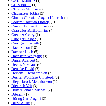
Cerfas Mattheiß
(1)
Claes Johann
(1)
Claudius Matthias
(68)
Clausnitzer Tobias
(5)
Clodius Christian August Heinrich
(1)
Couard Christian Ludwig
(1)
Cramer Johann Andreas
(2)
Crasselius Bartholomäus
(4)
Creutzer Georg
(1)
Cruciger Caspar
(1)
Cruciger Elisabeth
(1)
Dach Simon
(18)
Dachser Jacob
(5)
Dachstein Wolfgang
(3)
Daniel Adalbert
(1)
Decius Nikolaus
(6)
Denicke David
(3)
Derschau Bernhard von
(2)
Dessler Wolfgang Christoph
(3)
Diepenbrock Melchior von
(1)
Dieterich Veit
(3)
Dilherr Johann Michael
(2)
Diterich
(1)
Döring Carl August
(2)
Drese Adam
(1)