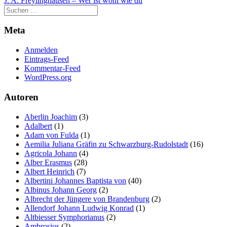
J. A. Freylinghausen – Wer ist wohl wie du
Meta
Anmelden
Eintrags-Feed
Kommentar-Feed
WordPress.org
Autoren
Aberlin Joachim
(3)
Adalbert
(1)
Adam von Fulda
(1)
Aemilia Juliana Gräfin zu Schwarzburg-Rudolstadt
(16)
Agricola Johann
(4)
Alber Erasmus
(28)
Albert Heinrich
(7)
Albertini Johannes Baptista von
(40)
Albinus Johann Georg
(2)
Albrecht der Jüngere von Brandenburg
(2)
Allendorf Johann Ludwig Konrad
(1)
Altbiesser Symphorianus
(2)
Ambrosius
(2)