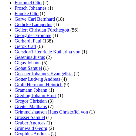
Frommel Otto
(2)
Frosch Johannes
(1)
Funcke Otto
(1)
Garve Carl Bernhard
(18)
Gedicke Lampertus
(1)
Gellert Christian Fürchtegott
(56)
Georg der Fromme
(1)
Gerhardt Paul
(138)
Gerok Carl
(6)
Gersdorff Henriette Katharina von
(1)
Gesenius Justus
(2)
Gigas Johann
(5)
Gobat Samuel
(1)
Gossner Johannes Evangelista
(2)
Gotter Ludwig Andreas
(4)
Grafe Hermann Heinrich
(9)
Gramann Johann
(1)
Greding Johann Ernst
(1)
Gregor Christian
(3)
Greiter Matthäus
(7)
Grimmelshausen Hans Christoffel von
(1)
Grosser Samuel
(1)
Gruber Andreas
(1)
Grünwald Georg
(2)
Gryphius Andreas
(2)