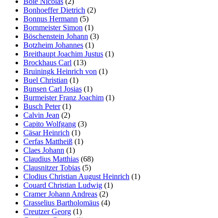
Boie Nicolas
(2)
Bonhoeffer Dietrich
(2)
Bonnus Hermann
(5)
Bornmeister Simon
(1)
Böschenstein Johann
(3)
Botzheim Johannes
(1)
Breithaupt Joachim Justus
(1)
Brockhaus Carl
(13)
Bruiningk Heinrich von
(1)
Buel Christian
(1)
Bunsen Carl Josias
(1)
Burmeister Franz Joachim
(1)
Busch Peter
(1)
Calvin Jean
(2)
Capito Wolfgang
(3)
Cäsar Heinrich
(1)
Cerfas Mattheiß
(1)
Claes Johann
(1)
Claudius Matthias
(68)
Clausnitzer Tobias
(5)
Clodius Christian August Heinrich
(1)
Couard Christian Ludwig
(1)
Cramer Johann Andreas
(2)
Crasselius Bartholomäus
(4)
Creutzer Georg
(1)