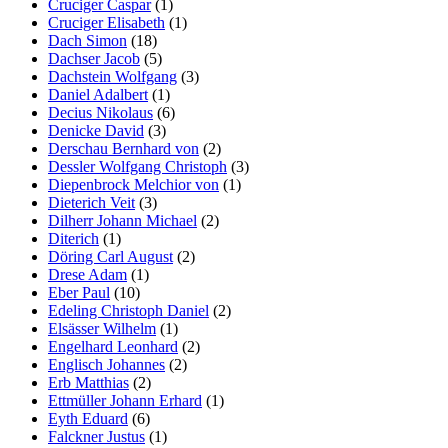
Cruciger Caspar
(1)
Cruciger Elisabeth
(1)
Dach Simon
(18)
Dachser Jacob
(5)
Dachstein Wolfgang
(3)
Daniel Adalbert
(1)
Decius Nikolaus
(6)
Denicke David
(3)
Derschau Bernhard von
(2)
Dessler Wolfgang Christoph
(3)
Diepenbrock Melchior von
(1)
Dieterich Veit
(3)
Dilherr Johann Michael
(2)
Diterich
(1)
Döring Carl August
(2)
Drese Adam
(1)
Eber Paul
(10)
Edeling Christoph Daniel
(2)
Elsässer Wilhelm
(1)
Engelhard Leonhard
(2)
Englisch Johannes
(2)
Erb Matthias
(2)
Ettmüller Johann Erhard
(1)
Eyth Eduard
(6)
Falckner Justus
(1)