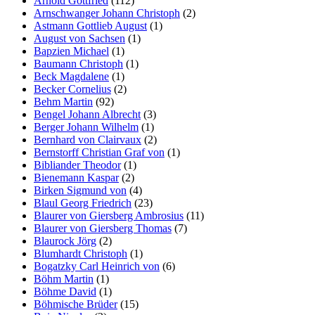
Arnold Gottfried
(112)
Arnschwanger Johann Christoph
(2)
Astmann Gottlieb August
(1)
August von Sachsen
(1)
Bapzien Michael
(1)
Baumann Christoph
(1)
Beck Magdalene
(1)
Becker Cornelius
(2)
Behm Martin
(92)
Bengel Johann Albrecht
(3)
Berger Johann Wilhelm
(1)
Bernhard von Clairvaux
(2)
Bernstorff Christian Graf von
(1)
Bibliander Theodor
(1)
Bienemann Kaspar
(2)
Birken Sigmund von
(4)
Blaul Georg Friedrich
(23)
Blaurer von Giersberg Ambrosius
(11)
Blaurer von Giersberg Thomas
(7)
Blaurock Jörg
(2)
Blumhardt Christoph
(1)
Bogatzky Carl Heinrich von
(6)
Böhm Martin
(1)
Böhme David
(1)
Böhmische Brüder
(15)