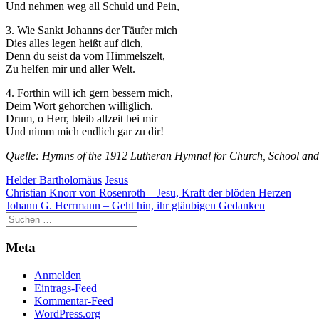
Und nehmen weg all Schuld und Pein,
3. Wie Sankt Johanns der Täufer mich
Dies alles legen heißt auf dich,
Denn du seist da vom Himmelszelt,
Zu helfen mir und aller Welt.
4. Forthin will ich gern bessern mich,
Deim Wort gehorchen williglich.
Drum, o Herr, bleib allzeit bei mir
Und nimm mich endlich gar zu dir!
Quelle: Hymns of the 1912 Lutheran Hymnal for Church, School and
Helder Bartholomäus
Jesus
Beitragsnavigation
Christian Knorr von Rosenroth – Jesu, Kraft der blöden Herzen
Johann G. Herrmann – Geht hin, ihr gläubigen Gedanken
Meta
Anmelden
Eintrags-Feed
Kommentar-Feed
WordPress.org