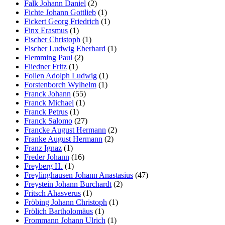
Falk Johann Daniel
(2)
Fichte Johann Gottlieb
(1)
Fickert Georg Friedrich
(1)
Finx Erasmus
(1)
Fischer Christoph
(1)
Fischer Ludwig Eberhard
(1)
Flemming Paul
(2)
Fliedner Fritz
(1)
Follen Adolph Ludwig
(1)
Forstenborch Wylhelm
(1)
Franck Johann
(55)
Franck Michael
(1)
Franck Petrus
(1)
Franck Salomo
(27)
Francke August Hermann
(2)
Franke August Hermann
(2)
Franz Ignaz
(1)
Freder Johann
(16)
Freyberg H.
(1)
Freylinghausen Johann Anastasius
(47)
Freystein Johann Burchardt
(2)
Fritsch Ahasverus
(1)
Fröbing Johann Christoph
(1)
Frölich Bartholomäus
(1)
Frommann Johann Ulrich
(1)