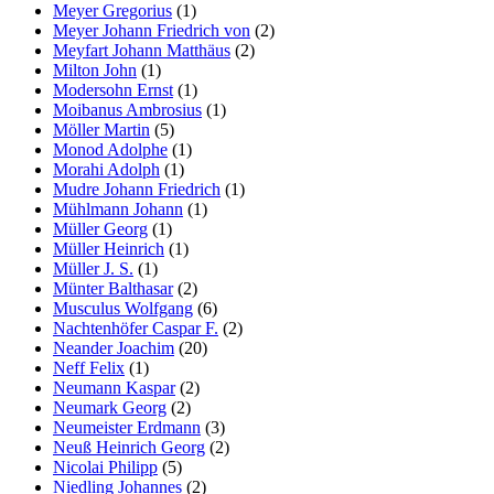
Meyer Gregorius
(1)
Meyer Johann Friedrich von
(2)
Meyfart Johann Matthäus
(2)
Milton John
(1)
Modersohn Ernst
(1)
Moibanus Ambrosius
(1)
Möller Martin
(5)
Monod Adolphe
(1)
Morahi Adolph
(1)
Mudre Johann Friedrich
(1)
Mühlmann Johann
(1)
Müller Georg
(1)
Müller Heinrich
(1)
Müller J. S.
(1)
Münter Balthasar
(2)
Musculus Wolfgang
(6)
Nachtenhöfer Caspar F.
(2)
Neander Joachim
(20)
Neff Felix
(1)
Neumann Kaspar
(2)
Neumark Georg
(2)
Neumeister Erdmann
(3)
Neuß Heinrich Georg
(2)
Nicolai Philipp
(5)
Niedling Johannes
(2)