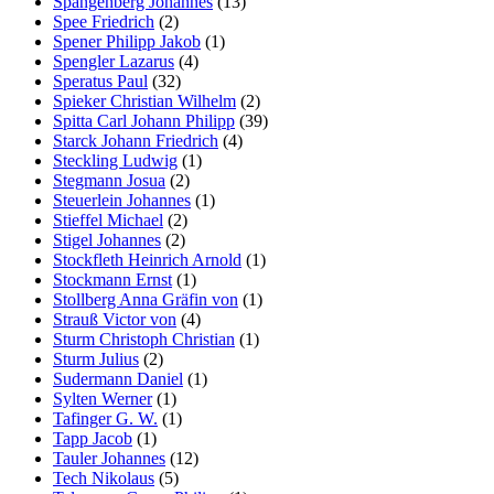
Spangenberg Johannes
(13)
Spee Friedrich
(2)
Spener Philipp Jakob
(1)
Spengler Lazarus
(4)
Speratus Paul
(32)
Spieker Christian Wilhelm
(2)
Spitta Carl Johann Philipp
(39)
Starck Johann Friedrich
(4)
Steckling Ludwig
(1)
Stegmann Josua
(2)
Steuerlein Johannes
(1)
Stieffel Michael
(2)
Stigel Johannes
(2)
Stockfleth Heinrich Arnold
(1)
Stockmann Ernst
(1)
Stollberg Anna Gräfin von
(1)
Strauß Victor von
(4)
Sturm Christoph Christian
(1)
Sturm Julius
(2)
Sudermann Daniel
(1)
Sylten Werner
(1)
Tafinger G. W.
(1)
Tapp Jacob
(1)
Tauler Johannes
(12)
Tech Nikolaus
(5)