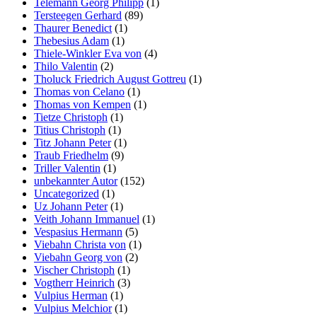
Telemann Georg Philipp
(1)
Tersteegen Gerhard
(89)
Thaurer Benedict
(1)
Thebesius Adam
(1)
Thiele-Winkler Eva von
(4)
Thilo Valentin
(2)
Tholuck Friedrich August Gottreu
(1)
Thomas von Celano
(1)
Thomas von Kempen
(1)
Tietze Christoph
(1)
Titius Christoph
(1)
Titz Johann Peter
(1)
Traub Friedhelm
(9)
Triller Valentin
(1)
unbekannter Autor
(152)
Uncategorized
(1)
Uz Johann Peter
(1)
Veith Johann Immanuel
(1)
Vespasius Hermann
(5)
Viebahn Christa von
(1)
Viebahn Georg von
(2)
Vischer Christoph
(1)
Vogtherr Heinrich
(3)
Vulpius Herman
(1)
Vulpius Melchior
(1)