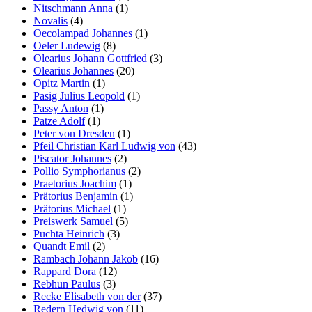
Nitschmann Anna
(1)
Novalis
(4)
Oecolampad Johannes
(1)
Oeler Ludewig
(8)
Olearius Johann Gottfried
(3)
Olearius Johannes
(20)
Opitz Martin
(1)
Pasig Julius Leopold
(1)
Passy Anton
(1)
Patze Adolf
(1)
Peter von Dresden
(1)
Pfeil Christian Karl Ludwig von
(43)
Piscator Johannes
(2)
Pollio Symphorianus
(2)
Praetorius Joachim
(1)
Prätorius Benjamin
(1)
Prätorius Michael
(1)
Preiswerk Samuel
(5)
Puchta Heinrich
(3)
Quandt Emil
(2)
Rambach Johann Jakob
(16)
Rappard Dora
(12)
Rebhun Paulus
(3)
Recke Elisabeth von der
(37)
Redern Hedwig von
(11)