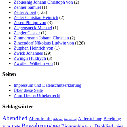
Zabuesnig Johann Christoph von
(2)
Zehner Samuel
(1)
Zeller Albert
(123)
Zeller Christian Heinrich
(2)
Zesen Philipp von
(3)
Ziegenspeck Michael
(1)
Ziegler Caspar
(1)
Zimmermann Johann Christian
(2)
Zinzendorf Nikolaus Ludwig von
(128)
Zutphen Heinrich von
(1)
Zwick Johannes
(29)
Zwingli Huldrych
(3)
Zwollen Wilhelm von
(1)
Seiten
Impressum und Datenschutzerklärung
Über diese Seite
Zum Thema Urheberrecht
Schlagwörter
Abendlied
Abendmahl
Bereitung
Auferstehung
Advent
Anbetung
Bewahrung
Biographie
Danklied
zum Tode
Dies
Buße
Bibel