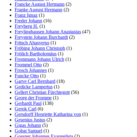
Francke August Hermann
(2)
Franke August Hermann
(2)
Franz Ignaz
(1)
Freder Johann
(16)
Freyberg H.
(1)
Freylinghausen Johann Anastasius
(47)
Freystein Johann Burchardt
(2)
Fritsch Ahasverus
(1)
Fröbing Johann Christoph
(1)
Frölich Bartholomäus
(1)
Frommann Johann Ulrich
(1)
Frommel Otto
(2)
Frosch Johannes
(1)
Funcke Otto
(1)
Garve Carl Bernhard
(18)
Gedicke Lampertus
(1)
Gellert Christian Fürchtegott
(56)
Georg der Fromme
(1)
Gerhardt Paul
(138)
Gerok Carl
(6)
Gersdorff Henriette Katharina von
(1)
Gesenius Justus
(2)
Gigas Johann
(5)
Gobat Samuel
(1)
Gossner Johannes Evangelista
(2)