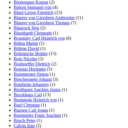
Bienemann Kaspar
(2)
Birken Sigmund von
(4)
Blaul Georg Friedrich
(23)
Blaurer von Giersberg Ambrosius
(11)
Blaurer von Giersberg Thomas
(7)
Blaurock Jörg
(2)
Blumhardt Christoph
(1)
Bogatzky Carl Heinrich von
(6)
Böhm Martin
(1)
Böhme David
(1)
Böhmische Brüder
(15)
Boie Nicolas
(2)
Bonhoeffer Dietrich
(2)
Bonnus Hermann
(5)
Bornmeister Simon
(1)
Böschenstein Johann
(3)
Botzheim Johannes
(1)
Breithaupt Joachim Justus
(1)
Brockhaus Carl
(13)
Bruiningk Heinrich von
(1)
Buel Christian
(1)
Bunsen Carl Josias
(1)
Burmeister Franz Joachim
(1)
Busch Peter
(1)
Calvin Jean
(2)