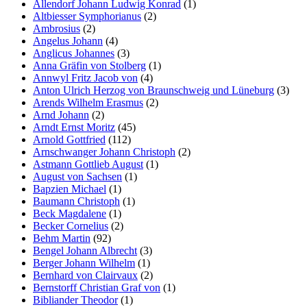
Allendorf Johann Ludwig Konrad
(1)
Altbiesser Symphorianus
(2)
Marketing
Ambrosius
(2)
Indem Sie uns Ihre
Angelus Johann
(4)
Interessen und Ihr
Anglicus Johannes
(3)
Verhalten beim
Anna Gräfin von Stolberg
(1)
Besuch unserer
Annwyl Fritz Jacob von
(4)
Website mitteilen,
Anton Ulrich Herzog von Braunschweig und Lüneburg
(3)
erhöhen Sie die
Arends Wilhelm Erasmus
(2)
Wahrscheinlichkeit,
Arnd Johann
(2)
personalisierte
Arndt Ernst Moritz
(45)
Inhalte und
Arnold Gottfried
(112)
Angebote zu sehen.
Arnschwanger Johann Christoph
(2)
Astmann Gottlieb August
(1)
August von Sachsen
(1)
Bapzien Michael
(1)
Baumann Christoph
(1)
Beck Magdalene
(1)
Becker Cornelius
(2)
Behm Martin
(92)
Bengel Johann Albrecht
(3)
Berger Johann Wilhelm
(1)
Bernhard von Clairvaux
(2)
Bernstorff Christian Graf von
(1)
Bibliander Theodor
(1)