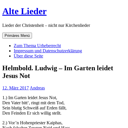
Zum
Alte Lieder
Inhalt
springen
Lieder der Christenheit – nicht nur Kirchenlieder
Primäres Menü
Zum Thema Urheberrecht
Impressum und Datenschutzerklärung
Über diese Seite
Helmbold. Ludwig – Im Garten leidet
Jesus Not
12. März 2017
Andreas
1.) Im Garten leidet Jesus Not,
Den Vater bitt‘, ringt mit dem Tod,
Sein blutig Schweiß auf Erden fällt,
Den Feinden Er sich willig stellt.
2.) Vor’n Hohenpriester Kaiphas,
Nach falscher Zeugen Neid und Hass