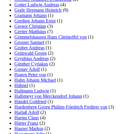
Gotter Ludwig Andreas
(4)
Grafe Hermann Heinrich
(9)
Gramann Johann
(1)
Greding Johann Ernst
(1)
Gregor Christian
(3)
Greiter Matthäus
(7)
Grimmelshausen Hans Christoffel von
(1)
Grosser Samuel
(1)
Gruber Andreas
(1)
Grünwald Georg
(2)
Gryphius Andreas
(2)
Günther Cyriakus
(2)
Gustav Adolf
(1)
Hagen Peter von
(1)
Hahn Johann Michael
(1)
Hähnel
(1)
Hailmann Ludwig
(1)
Halbmeyr von Merckendorf Johann
(1)
Händel Gottfried
(1)
Hardenberg Georg Philipp Friedrich Freiherr von
(3)
Harlaß Adolf
(2)
Harms Claus
(4)
Härter Franz
(2)
Hauser Markus
(2)
Hausmann Julie
(1)