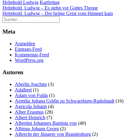
Helmbold Ludwig
Karfreitag
der Website
Beitragsnavigation
Helmbold. Ludwig – Es stehn vor Gottes Throne
auf Basis der
Helmbold. Ludwig – Der heilge Geist vom Himmel kam
Nutzung
verbessern.
Meta
Erfahrung
Anmelden
Damit unsere
Eintrags-Feed
Website
Kommentar-Feed
während
WordPress.org
Ihres Besuchs
so gut wie
Autoren
möglich
funktioniert.
Aberlin Joachim
(3)
Wenn Sie
Adalbert
(1)
diese Cookies
Adam von Fulda
(1)
ablehnen,
Aemilia Juliana Gräfin zu Schwarzburg-Rudolstadt
(16)
verschwinden
Agricola Johann
(4)
einige
Alber Erasmus
(28)
Funktionen
Albert Heinrich
(7)
von der
Albertini Johannes Baptista von
(40)
Website.
Albinus Johann Georg
(2)
Albrecht der Jüngere von Brandenburg
(2)