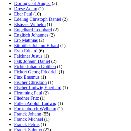
Döring Carl August
(2)
Drese Adam
(1)
Eber Paul
(10)
Edeling Christoph Daniel
(2)
Elsässer Wilhelm
(1)
Engelhard Leonhard
(2)
Englisch Johannes
(2)
Erb Matthias
(2)
Ettmüller Johann Erhard
(1)
Eyth Eduard
(6)
Falckner Justus
(1)
Falk Johann Daniel
(2)
Fichte Johann Gottlieb
(1)
Fickert Georg Friedrich
(1)
Finx Erasmus
(1)
Fischer Christoph
(1)
Fischer Ludwig Eberhard
(1)
Flemming Paul
(2)
Fliedner Fritz
(1)
Follen Adolph Ludwig
(1)
Forstenborch Wylhelm
(1)
Franck Johann
(55)
Franck Michael
(1)
Franck Petrus
(1)
Franck Salomo
(27)