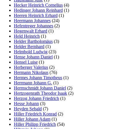
Hecker Heinrich Cornelius
(4)
Hedinger Johann Reinhard
(1)
Heeren Heinrich Erhard
(1)
Heermann Johannes
(24)
Hefentreger Johannes
(2)
Hegenwalt Erhard
(1)
Held Heinrich
(1)
Helder Bartholomäus
(3)
Helder Bernhard
(1)
Helmbold Ludwig
(23)
Hense Johann Daniel
(1)
Hensel Luise
(1)
Herberger Valerius
(2)
Hermann Nikolaus
(76)
Hermes Johann Timotheus
(1)
Herrmann Johann G.
(1)
Herrnschmidt Johann Daniel
(2)
Hertzogenrath Theodor Isaak
(2)
Herzog Johann Friedrich
(1)
Hesse Johann
(3)
Heyden Sebald
(7)
Hiller Friedrich Konrad
(2)
Hiller Johann Adam
(1)
Hiller Philipp Friedrich
(54)