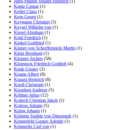
Jung-Stilling Johann Heinrich
(1)
Kantz Caspar
(1)
Keller Claus
(1)
Kern Georg
(1)
Keymann Christian
(3)
Keysel Wilhelm von
(1)
Kiesel Abraham
(1)
Kind Friedrich
(1)
Kinkel Gottfried
(1)
Kinner von Scherffenstein Martin
(1)
Klein Bernhard
(1)
Klepper Jochen
(58)
Klopstock Friedrich Gottlieb
(4)
Knak Gustav
(2)
Knapp Albert
(8)
Knaust Heinrich
(8)
Knoll Christoph
(1)
Knopken Andreas
(5)
Köbner Julius
(12)
Koitsch Christian Jakob
(1)
Kolross Johann
(5)
König Johann
(1)
Königin Sophie von Dänemark
(1)
Königsfeld Gustav Adolph
(1)
Könneritz Carl von
(1)