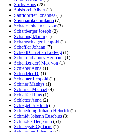
Sachs Hans
(28)
Salsborch Albert
(1)
Sanffdorffer Johannes
(1)
Savonarola Girolamo
(7)
Schade Johann Caspar
(3)
Schaitberger Joseph
(2)
Schalling Martin
(1)
Scharnschlager Leupold
(1)
Scheffler Johann
(7)
Scheidt Christian Ludwig
(1)
Schein Johannes Hermann
(1)
Schenkendorf Max von
(1)
Schieber Anna
(1)
Schiedeler D.
(1)
Schiemer Leopold
(1)
Schiner Matthys
(1)
Schirmer Michael
(4)
Schlaffer Hans
(1)
Schlatter Anna
(2)
Schlegel Friedrich
(1)
Schmedding Johann Heinrich
(1)
Schmidt Johann Eusebius
(3)
Schmolck Benjamin
(53)
Schneegaß Cyriacus
(1)
Schneesing Johannes
(2)