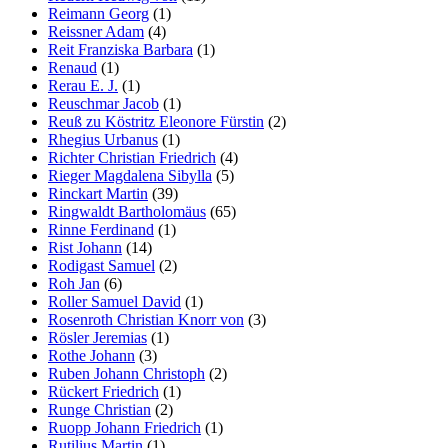
Reimann Georg
(1)
Reissner Adam
(4)
Reit Franziska Barbara
(1)
Renaud
(1)
Rerau E. J.
(1)
Reuschmar Jacob
(1)
Reuß zu Köstritz Eleonore Fürstin
(2)
Rhegius Urbanus
(1)
Richter Christian Friedrich
(4)
Rieger Magdalena Sibylla
(5)
Rinckart Martin
(39)
Ringwaldt Bartholomäus
(65)
Rinne Ferdinand
(1)
Rist Johann
(14)
Rodigast Samuel
(2)
Roh Jan
(6)
Roller Samuel David
(1)
Rosenroth Christian Knorr von
(3)
Rösler Jeremias
(1)
Rothe Johann
(3)
Ruben Johann Christoph
(2)
Rückert Friedrich
(1)
Runge Christian
(2)
Ruopp Johann Friedrich
(1)
Rutilius Martin
(1)