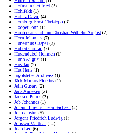
Hiltstein Johann
(1)
Hofmann Gottfried
(2)
Hohlfeldt
(1)
Hollaz David
(4)
Homburg Ernst Christoph
(3)
Hooper John
(1)
Hopfensack Johann Christian Wilhelm August
(2)
Horn Johannes
(7)
Huberinus Caspar
(2)
Hubert Conrad
(7)
Hugendubel Heinrich
(1)
Huhn August
(1)
Hus Jan
(2)
Hut Hans
(1)
Ingolstetter Andreass
(1)
Jäck Markus Fidelius
(1)
Jahn Gustav
(2)
Jans Anneken
(2)
Janssen Petrus
(2)
Job Johannes
(1)
Johann Friedrich von Sachsen
(2)
Jonas Justus
(5)
Jörgens Friedrich Ludwig
(1)
Jorissen Matthias
(12)
Juda Leo
(6)