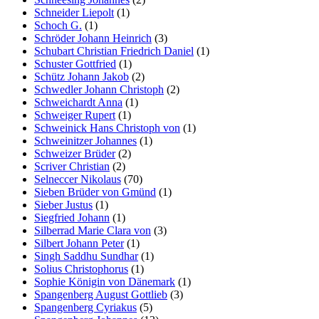
Schneider Liepolt
(1)
Schoch G.
(1)
Schröder Johann Heinrich
(3)
Schubart Christian Friedrich Daniel
(1)
Schuster Gottfried
(1)
Schütz Johann Jakob
(2)
Schwedler Johann Christoph
(2)
Schweichardt Anna
(1)
Schweiger Rupert
(1)
Schweinick Hans Christoph von
(1)
Schweinitzer Johannes
(1)
Schweizer Brüder
(2)
Scriver Christian
(2)
Selneccer Nikolaus
(70)
Sieben Brüder von Gmünd
(1)
Sieber Justus
(1)
Siegfried Johann
(1)
Silberrad Marie Clara von
(3)
Silbert Johann Peter
(1)
Singh Saddhu Sundhar
(1)
Solius Christophorus
(1)
Sophie Königin von Dänemark
(1)
Spangenberg August Gottlieb
(3)
Spangenberg Cyriakus
(5)