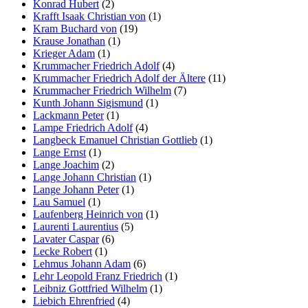
Konrad Hubert
(2)
Krafft Isaak Christian von
(1)
Kram Buchard von
(19)
Krause Jonathan
(1)
Krieger Adam
(1)
Krummacher Friedrich Adolf
(4)
Krummacher Friedrich Adolf der Ältere
(11)
Krummacher Friedrich Wilhelm
(7)
Kunth Johann Sigismund
(1)
Lackmann Peter
(1)
Lampe Friedrich Adolf
(4)
Langbeck Emanuel Christian Gottlieb
(1)
Lange Ernst
(1)
Lange Joachim
(2)
Lange Johann Christian
(1)
Lange Johann Peter
(1)
Lau Samuel
(1)
Laufenberg Heinrich von
(1)
Laurenti Laurentius
(5)
Lavater Caspar
(6)
Lecke Robert
(1)
Lehmus Johann Adam
(6)
Lehr Leopold Franz Friedrich
(1)
Leibniz Gottfried Wilhelm
(1)
Liebich Ehrenfried
(4)