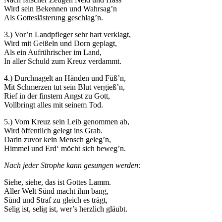
Wird sein Bekennen und Wahrsag’n
Als Gotteslästerung geschlag’n.
3.) Vor’n Landpfleger sehr hart verklagt,
Wird mit Geißeln und Dorn geplagt,
Als ein Aufrührischer im Land,
In aller Schuld zum Kreuz verdammt.
Notwendig
Diese
4.) Durchnagelt an Händen und Füß’n,
Cookies
Mit Schmerzen tut sein Blut vergieß’n,
sind nicht
Rief in der finstern Angst zu Gott,
optional.
Vollbringt alles mit seinem Tod.
Sie werden
benötigt,
5.) Vom Kreuz sein Leib genommen ab,
damit die
Wird öffentlich gelegt ins Grab.
Website
Darin zuvor kein Mensch geleg’n,
funktioniert.
Himmel und Erd‘ möcht sich beweg’n.
Nach jeder Strophe kann gesungen werden:
Statistik
Siehe, siehe, das ist Gottes Lamm.
Mit diesen
Aller Welt Sünd macht ihm bang,
Cookies
Sünd und Straf zu gleich es trägt,
können wir die
Selig ist, selig ist, wer’s herzlich gläubt.
Funktionsweise
und Struktur