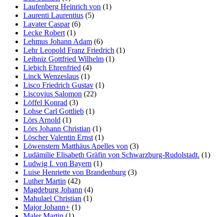
Laufenberg Heinrich von
(1)
Laurenti Laurentius
(5)
Lavater Caspar
(6)
Lecke Robert
(1)
Lehmus Johann Adam
(6)
Lehr Leopold Franz Friedrich
(1)
Leibniz Gottfried Wilhelm
(1)
Liebich Ehrenfried
(4)
Linck Wenzeslaus
(1)
Lisco Friedrich Gustav
(1)
Liscovius Salomon
(22)
Löffel Konrad
(3)
Lohse Carl Gottlieb
(1)
Lörs Arnold
(1)
Lörs Johann Christian
(1)
Löscher Valentin Ernst
(1)
Löwenstern Matthäus Apelles von
(3)
Ludämilie Elisabeth Gräfin von Schwarzburg-Rudolstadt.
(1)
Ludwig I. von Bayern
(1)
Luise Henriette von Brandenburg
(3)
Luther Martin
(42)
Magdeburg Johann
(4)
Mahulael Christian
(1)
Major Johann+
(1)
Maler Martin
(1)