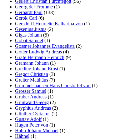
Gellert Christian Fürchtegott
(56)
Georg der Fromme
(1)
Gerhardt Paul
(138)
Gerok Carl
(6)
Gersdorff Henriette Katharina von
(1)
Gesenius Justus
(2)
Gigas Johann
(5)
Gobat Samuel
(1)
Gossner Johannes Evangelista
(2)
Gotter Ludwig Andreas
(4)
Grafe Hermann Heinrich
(9)
Gramann Johann
(1)
Greding Johann Ernst
(1)
Gregor Christian
(3)
Greiter Matthäus
(7)
Grimmelshausen Hans Christoffel von
(1)
Grosser Samuel
(1)
Gruber Andreas
(1)
Grünwald Georg
(2)
Gryphius Andreas
(2)
Günther Cyriakus
(2)
Gustav Adolf
(1)
Hagen Peter von
(1)
Hahn Johann Michael
(1)
Hähnel
(1)