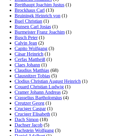
Breithaupt Joachim Justus
(1)
Brockhaus Carl
(13)
Bruiningk Heinrich von
(1)
Buel Christian
(1)
Bunsen Carl Josias
(1)
Burmeister Franz Joachim
(1)
Busch Peter
(1)
Calvin Jean
(2)
Capito Wolfgang
(3)
Cäsar Heinrich
(1)
Cerfas Mattheiß
(1)
Claes Johann
(1)
Claudius Matthias
(68)
Clausnitzer Tobias
(5)
Clodius Christian August Heinrich
(1)
Couard Christian Ludwig
(1)
Cramer Johann Andreas
(2)
Crasselius Bartholomäus
(4)
Creutzer Georg
(1)
Cruciger Caspar
(1)
Cruciger Elisabeth
(1)
Dach Simon
(18)
Dachser Jacob
(5)
Dachstein Wolfgang
(3)
Daniel Adalbert
(1)