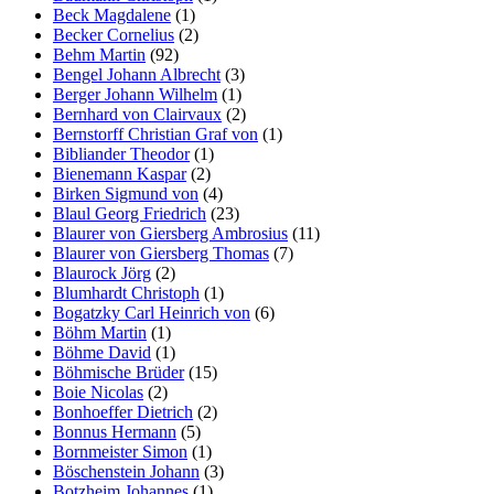
Beck Magdalene
(1)
Becker Cornelius
(2)
Behm Martin
(92)
Bengel Johann Albrecht
(3)
Berger Johann Wilhelm
(1)
Bernhard von Clairvaux
(2)
Bernstorff Christian Graf von
(1)
Bibliander Theodor
(1)
Bienemann Kaspar
(2)
Birken Sigmund von
(4)
Blaul Georg Friedrich
(23)
Blaurer von Giersberg Ambrosius
(11)
Blaurer von Giersberg Thomas
(7)
Blaurock Jörg
(2)
Blumhardt Christoph
(1)
Bogatzky Carl Heinrich von
(6)
Böhm Martin
(1)
Böhme David
(1)
Böhmische Brüder
(15)
Boie Nicolas
(2)
Bonhoeffer Dietrich
(2)
Bonnus Hermann
(5)
Bornmeister Simon
(1)
Böschenstein Johann
(3)
Botzheim Johannes
(1)