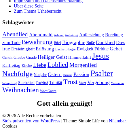
Impressum und Datenschutzerklärung
Über diese Seite
Zum Thema Urheberrecht
Schlagwörter
Abendlied
Abendmahl
Bereitung
Auferstehung
Advent
Anbetung
Bewahrung
Biographie
Danklied
zum Tode
Dies
Buße
Bibel
Gebet
irae
Erlösung
Ewigkeit
Fürbitte
Dreieinigkeit
Eschatologie
Jesus
Heiliger Geist
Himmelfahrt
Glaube
Gnade
Gericht
Loblied
Liebe
Morgenlied
Karfreitag
Kirche
Psalter
Nachfolge
Ostern
Passion
Neujahr
Parusie
Trost
Vergebung
Trinität
Sterbelied
Tischlied
Vater
Vertrauen
Schöpfung
Weihnachten
Wort Gottes
Gott allein genügt!
© 2026 Alle Rechte vorbehalten
Stolz präsentiert von WordPress
|
Theme: Simple Life von
Nilambar
.
Cookies