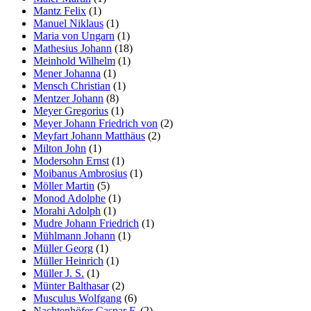
Mantz Felix
(1)
Manuel Niklaus
(1)
Maria von Ungarn
(1)
Mathesius Johann
(18)
Meinhold Wilhelm
(1)
Mener Johanna
(1)
Mensch Christian
(1)
Mentzer Johann
(8)
Meyer Gregorius
(1)
Meyer Johann Friedrich von
(2)
Meyfart Johann Matthäus
(2)
Milton John
(1)
Modersohn Ernst
(1)
Moibanus Ambrosius
(1)
Möller Martin
(5)
Monod Adolphe
(1)
Morahi Adolph
(1)
Mudre Johann Friedrich
(1)
Mühlmann Johann
(1)
Müller Georg
(1)
Müller Heinrich
(1)
Müller J. S.
(1)
Münter Balthasar
(2)
Musculus Wolfgang
(6)
Nachtenhöfer Caspar F.
(2)