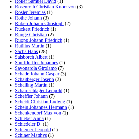
Roller Samuel David
(1)
Rosenroth Christian Knorr von
(3)
Rösler Jeremias
(1)
Rothe Johann
(3)
Ruben Johann Christoph
(2)
Rückert Friedrich
(1)
Runge Christian
(2)
Ruopp Johann Friedrich
(1)
Rutilius Martin
(1)
Sachs Hans
(28)
Salsborch Albert
(1)
Sanffdorffer Johannes
(1)
Savonarola Girolamo
(7)
Schade Johann Caspar
(3)
Schaitberger Joseph
(2)
Schalling Martin
(1)
Scharnschlager Leupold
(1)
Scheffler Johann
(7)
Scheidt Christian Ludwig
(1)
Schein Johannes Hermann
(1)
Schenkendorf Max von
(1)
Schieber Anna
(1)
Schiedeler D.
(1)
Schiemer Leopold
(1)
Schiner Matthys
(1)