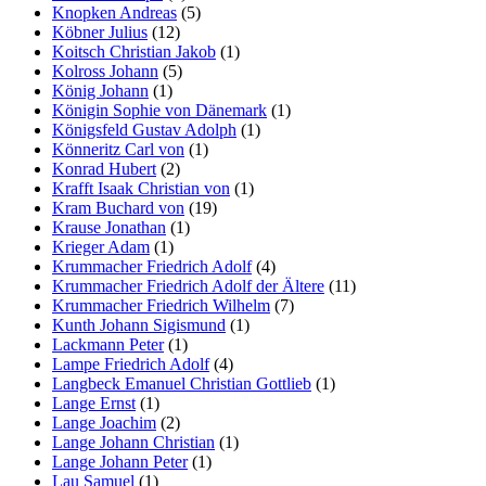
Knopken Andreas
(5)
Köbner Julius
(12)
Koitsch Christian Jakob
(1)
Kolross Johann
(5)
König Johann
(1)
Königin Sophie von Dänemark
(1)
Königsfeld Gustav Adolph
(1)
Könneritz Carl von
(1)
Konrad Hubert
(2)
Krafft Isaak Christian von
(1)
Kram Buchard von
(19)
Krause Jonathan
(1)
Krieger Adam
(1)
Krummacher Friedrich Adolf
(4)
Krummacher Friedrich Adolf der Ältere
(11)
Krummacher Friedrich Wilhelm
(7)
Kunth Johann Sigismund
(1)
Lackmann Peter
(1)
Lampe Friedrich Adolf
(4)
Langbeck Emanuel Christian Gottlieb
(1)
Lange Ernst
(1)
Lange Joachim
(2)
Lange Johann Christian
(1)
Lange Johann Peter
(1)
Lau Samuel
(1)