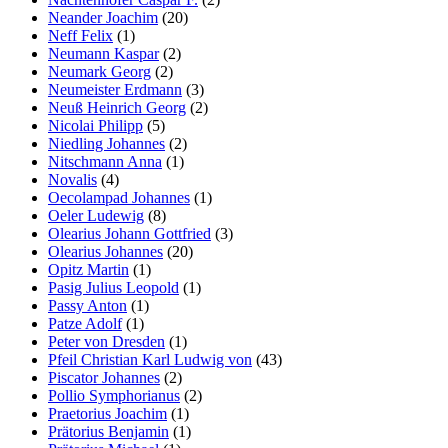
Neander Joachim
(20)
Neff Felix
(1)
Neumann Kaspar
(2)
Neumark Georg
(2)
Neumeister Erdmann
(3)
Neuß Heinrich Georg
(2)
Nicolai Philipp
(5)
Niedling Johannes
(2)
Nitschmann Anna
(1)
Novalis
(4)
Oecolampad Johannes
(1)
Oeler Ludewig
(8)
Olearius Johann Gottfried
(3)
Olearius Johannes
(20)
Opitz Martin
(1)
Pasig Julius Leopold
(1)
Passy Anton
(1)
Patze Adolf
(1)
Peter von Dresden
(1)
Pfeil Christian Karl Ludwig von
(43)
Piscator Johannes
(2)
Pollio Symphorianus
(2)
Praetorius Joachim
(1)
Prätorius Benjamin
(1)