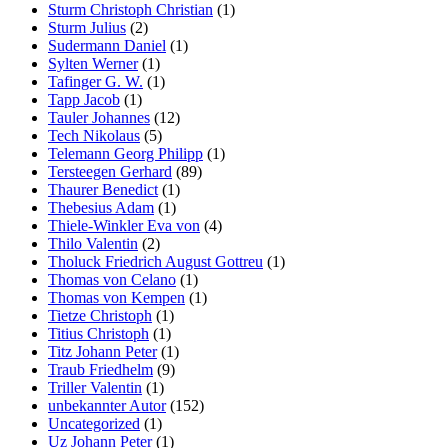
Sturm Christoph Christian
(1)
Sturm Julius
(2)
Sudermann Daniel
(1)
Sylten Werner
(1)
Tafinger G. W.
(1)
Tapp Jacob
(1)
Tauler Johannes
(12)
Tech Nikolaus
(5)
Telemann Georg Philipp
(1)
Tersteegen Gerhard
(89)
Thaurer Benedict
(1)
Thebesius Adam
(1)
Thiele-Winkler Eva von
(4)
Thilo Valentin
(2)
Tholuck Friedrich August Gottreu
(1)
Thomas von Celano
(1)
Thomas von Kempen
(1)
Tietze Christoph
(1)
Titius Christoph
(1)
Titz Johann Peter
(1)
Traub Friedhelm
(9)
Triller Valentin
(1)
unbekannter Autor
(152)
Uncategorized
(1)
Uz Johann Peter
(1)