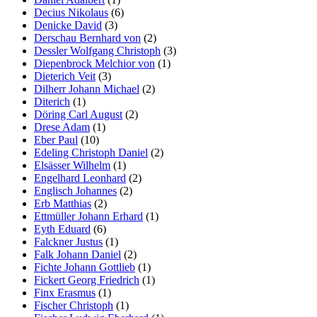
Decius Nikolaus
(6)
Denicke David
(3)
Derschau Bernhard von
(2)
Dessler Wolfgang Christoph
(3)
Diepenbrock Melchior von
(1)
Dieterich Veit
(3)
Dilherr Johann Michael
(2)
Diterich
(1)
Döring Carl August
(2)
Drese Adam
(1)
Eber Paul
(10)
Edeling Christoph Daniel
(2)
Elsässer Wilhelm
(1)
Engelhard Leonhard
(2)
Englisch Johannes
(2)
Erb Matthias
(2)
Ettmüller Johann Erhard
(1)
Eyth Eduard
(6)
Falckner Justus
(1)
Falk Johann Daniel
(2)
Fichte Johann Gottlieb
(1)
Fickert Georg Friedrich
(1)
Finx Erasmus
(1)
Fischer Christoph
(1)