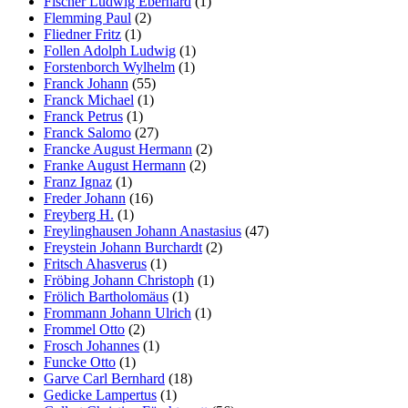
Fischer Ludwig Eberhard
(1)
Flemming Paul
(2)
Fliedner Fritz
(1)
Follen Adolph Ludwig
(1)
Forstenborch Wylhelm
(1)
Franck Johann
(55)
Franck Michael
(1)
Franck Petrus
(1)
Franck Salomo
(27)
Francke August Hermann
(2)
Franke August Hermann
(2)
Franz Ignaz
(1)
Freder Johann
(16)
Freyberg H.
(1)
Freylinghausen Johann Anastasius
(47)
Freystein Johann Burchardt
(2)
Fritsch Ahasverus
(1)
Fröbing Johann Christoph
(1)
Frölich Bartholomäus
(1)
Frommann Johann Ulrich
(1)
Frommel Otto
(2)
Frosch Johannes
(1)
Funcke Otto
(1)
Garve Carl Bernhard
(18)
Gedicke Lampertus
(1)