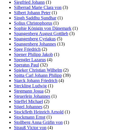
Siegfried Johann
(1)
Silberrad Marie Clara von
(3)
Silbert Johann Peter
(1)
Singh Saddhu Sundhar
(1)
Solius Christophorus
(1)
Sophie Königin von Dänemark
(1)
Spangenberg August Gottlieb
(3)
Spangenberg Cyriakus
(5)
Spangenberg Johannes
(13)
Spee Friedrich
(2)
Spener Philipp Jakob
(1)
Spengler Lazarus
(4)
Speratus Paul
(32)
Spieker Christian Wilhelm
(2)
Spitta Carl Johann Philipp
(39)
Starck Johann Friedrich
(4)
Steckling Ludwig
(1)
Stegmann Josua
(2)
Steuerlein Johannes
(1)
Stieffel Michael
(2)
Stigel Johannes
(2)
Stockfleth Heinrich Arnold
(1)
Stockmann Ernst
(1)
Stollberg Anna Gräfin von
(1)
Strauß Victor von
(4)