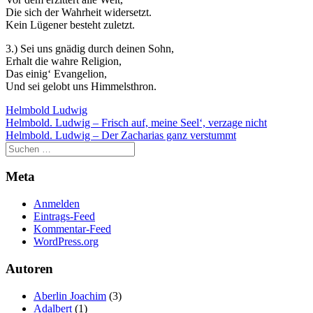
Die sich der Wahrheit widersetzt.
Kein Lügener besteht zuletzt.
3.) Sei uns gnädig durch deinen Sohn,
Erhalt die wahre Religion,
Das einig‘ Evangelion,
Und sei gelobt uns Himmelsthron.
Helmbold Ludwig
Beitragsnavigation
Helmbold. Ludwig – Frisch auf, meine Seel‘, verzage nicht
Helmbold. Ludwig – Der Zacharias ganz verstummt
Meta
Anmelden
Eintrags-Feed
Kommentar-Feed
WordPress.org
Autoren
Aberlin Joachim
(3)
Adalbert
(1)