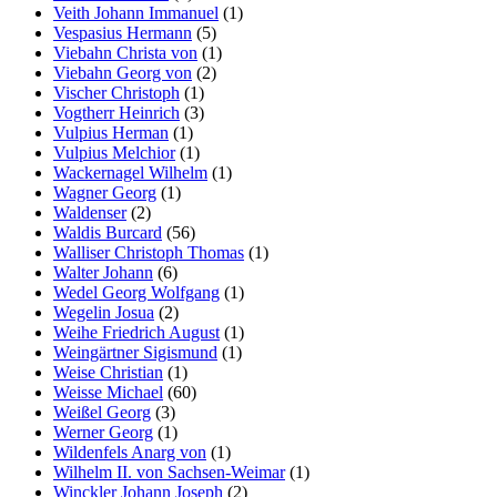
Veith Johann Immanuel
(1)
Vespasius Hermann
(5)
Viebahn Christa von
(1)
Viebahn Georg von
(2)
Vischer Christoph
(1)
Vogtherr Heinrich
(3)
Vulpius Herman
(1)
Vulpius Melchior
(1)
Wackernagel Wilhelm
(1)
Wagner Georg
(1)
Waldenser
(2)
Waldis Burcard
(56)
Walliser Christoph Thomas
(1)
Walter Johann
(6)
Wedel Georg Wolfgang
(1)
Wegelin Josua
(2)
Weihe Friedrich August
(1)
Weingärtner Sigismund
(1)
Weise Christian
(1)
Weisse Michael
(60)
Weißel Georg
(3)
Werner Georg
(1)
Wildenfels Anarg von
(1)
Wilhelm II. von Sachsen-Weimar
(1)
Winckler Johann Joseph
(2)