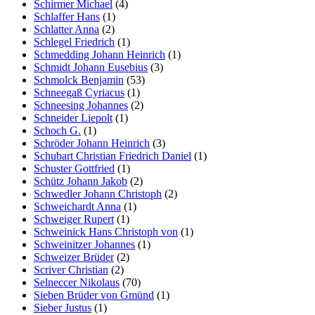
Schirmer Michael
(4)
Schlaffer Hans
(1)
Schlatter Anna
(2)
Schlegel Friedrich
(1)
Schmedding Johann Heinrich
(1)
Schmidt Johann Eusebius
(3)
Schmolck Benjamin
(53)
Schneegaß Cyriacus
(1)
Schneesing Johannes
(2)
Schneider Liepolt
(1)
Schoch G.
(1)
Schröder Johann Heinrich
(3)
Schubart Christian Friedrich Daniel
(1)
Schuster Gottfried
(1)
Schütz Johann Jakob
(2)
Schwedler Johann Christoph
(2)
Schweichardt Anna
(1)
Schweiger Rupert
(1)
Schweinick Hans Christoph von
(1)
Schweinitzer Johannes
(1)
Schweizer Brüder
(2)
Scriver Christian
(2)
Selneccer Nikolaus
(70)
Sieben Brüder von Gmünd
(1)
Sieber Justus
(1)