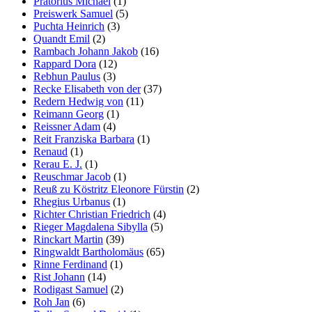
Prätorius Michael
(1)
Preiswerk Samuel
(5)
Puchta Heinrich
(3)
Quandt Emil
(2)
Rambach Johann Jakob
(16)
Rappard Dora
(12)
Rebhun Paulus
(3)
Recke Elisabeth von der
(37)
Redern Hedwig von
(11)
Reimann Georg
(1)
Reissner Adam
(4)
Reit Franziska Barbara
(1)
Renaud
(1)
Rerau E. J.
(1)
Reuschmar Jacob
(1)
Reuß zu Köstritz Eleonore Fürstin
(2)
Rhegius Urbanus
(1)
Richter Christian Friedrich
(4)
Rieger Magdalena Sibylla
(5)
Rinckart Martin
(39)
Ringwaldt Bartholomäus
(65)
Rinne Ferdinand
(1)
Rist Johann
(14)
Rodigast Samuel
(2)
Roh Jan
(6)