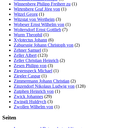
Winnenberg Philipp Freiherr zu
(1)
Wirtenberg Graf Jörg von
(1)
Witzel Georg
(1)
Witzstat von Wertheim
(3)
Wobeser Ernst Wilhelm von
(1)
Woltersdorf Ernst Gottlieb
(7)
Wurm Theophil
(1)
Xylotectus Johann
(6)
Zabuesnig Johann Christoph von
(2)
Zehner Samuel
(1)
Zeller Albert
(123)
Zeller Christian Heinrich
(2)
Zesen Philipp von
(3)
Ziegenspeck Michael
(1)
Ziegler Caspar
(1)
Zimmermann Johann Christian
(2)
Zinzendorf Nikolaus Ludwig von
(128)
Zutphen Heinrich von
(1)
Zwick Johannes
(29)
Zwingli Huldrych
(3)
Zwollen Wilhelm von
(1)
Seiten