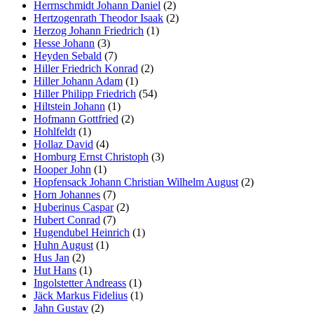
Herrnschmidt Johann Daniel
(2)
Hertzogenrath Theodor Isaak
(2)
Herzog Johann Friedrich
(1)
Hesse Johann
(3)
Heyden Sebald
(7)
Hiller Friedrich Konrad
(2)
Hiller Johann Adam
(1)
Hiller Philipp Friedrich
(54)
Hiltstein Johann
(1)
Hofmann Gottfried
(2)
Hohlfeldt
(1)
Hollaz David
(4)
Homburg Ernst Christoph
(3)
Hooper John
(1)
Hopfensack Johann Christian Wilhelm August
(2)
Horn Johannes
(7)
Huberinus Caspar
(2)
Hubert Conrad
(7)
Hugendubel Heinrich
(1)
Huhn August
(1)
Hus Jan
(2)
Hut Hans
(1)
Ingolstetter Andreass
(1)
Jäck Markus Fidelius
(1)
Jahn Gustav
(2)