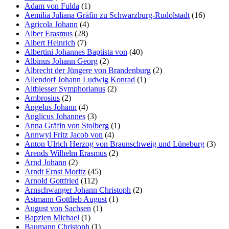
Adam von Fulda
(1)
Aemilia Juliana Gräfin zu Schwarzburg-Rudolstadt
(16)
Agricola Johann
(4)
Alber Erasmus
(28)
Albert Heinrich
(7)
Albertini Johannes Baptista von
(40)
Albinus Johann Georg
(2)
Albrecht der Jüngere von Brandenburg
(2)
Allendorf Johann Ludwig Konrad
(1)
Altbiesser Symphorianus
(2)
Ambrosius
(2)
Angelus Johann
(4)
Anglicus Johannes
(3)
Anna Gräfin von Stolberg
(1)
Annwyl Fritz Jacob von
(4)
Anton Ulrich Herzog von Braunschweig und Lüneburg
(3)
Arends Wilhelm Erasmus
(2)
Arnd Johann
(2)
Arndt Ernst Moritz
(45)
Arnold Gottfried
(112)
Arnschwanger Johann Christoph
(2)
Astmann Gottlieb August
(1)
August von Sachsen
(1)
Bapzien Michael
(1)
Baumann Christoph
(1)