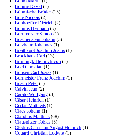
Böhm Martin
(1)
Böhme David
(1)
Böhmische Brüder
(15)
Boie Nicolas
(2)
Bonhoeffer Dietrich
(2)
Bonnus Hermann
(5)
Bornmeister Simon
(1)
Böschenstein Johann
(3)
Botzheim Johannes
(1)
Breithaupt Joachim Justus
(1)
Brockhaus Carl
(13)
Bruiningk Heinrich von
(1)
Buel Christian
(1)
Bunsen Carl Josias
(1)
Burmeister Franz Joachim
(1)
Busch Peter
(1)
Calvin Jean
(2)
Capito Wolfgang
(3)
Cäsar Heinrich
(1)
Cerfas Mattheiß
(1)
Claes Johann
(1)
Claudius Matthias
(68)
Clausnitzer Tobias
(5)
Clodius Christian August Heinrich
(1)
Couard Christian Ludwig
(1)