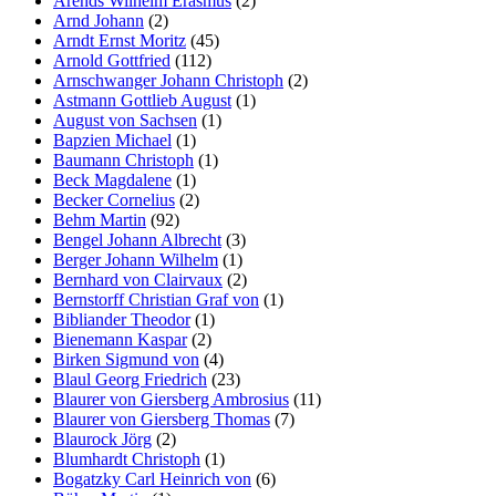
Arends Wilhelm Erasmus
(2)
Arnd Johann
(2)
Arndt Ernst Moritz
(45)
Arnold Gottfried
(112)
Arnschwanger Johann Christoph
(2)
Astmann Gottlieb August
(1)
August von Sachsen
(1)
Bapzien Michael
(1)
Baumann Christoph
(1)
Beck Magdalene
(1)
Becker Cornelius
(2)
Behm Martin
(92)
Bengel Johann Albrecht
(3)
Berger Johann Wilhelm
(1)
Bernhard von Clairvaux
(2)
Bernstorff Christian Graf von
(1)
Bibliander Theodor
(1)
Bienemann Kaspar
(2)
Birken Sigmund von
(4)
Blaul Georg Friedrich
(23)
Blaurer von Giersberg Ambrosius
(11)
Blaurer von Giersberg Thomas
(7)
Blaurock Jörg
(2)
Blumhardt Christoph
(1)
Bogatzky Carl Heinrich von
(6)