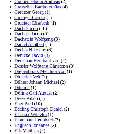
Cramer Johann Andreas
(2)
Crasselius Bartholomäus
(4)
Creutzer Georg
(1)
Cruciger Caspar
(1)
Cruciger Elisabeth
(1)
Dach Simon
(18)
Dachser Jacob
(5)
Dachstein Wolfgang
(3)
Daniel Adalbert
(1)
Decius Nikolaus
(6)
Denicke David
(3)
Derschau Bernhard von
(2)
Dessler Wolfgang Christoph
(3)
Diepenbrock Melchior von
(1)
Dieterich Veit
(3)
Dilherr Johann Michael
(2)
Diterich
(1)
Döring Carl August
(2)
Drese Adam
(1)
Eber Paul
(10)
Edeling Christoph Daniel
(2)
Elsässer Wilhelm
(1)
Engelhard Leonhard
(2)
Englisch Johannes
(2)
Erb Matthias
(2)