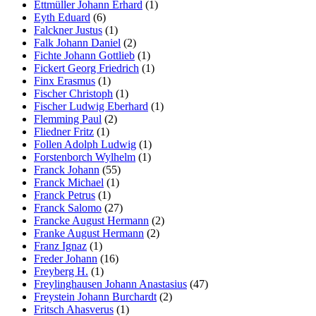
Ettmüller Johann Erhard
(1)
Eyth Eduard
(6)
Falckner Justus
(1)
Falk Johann Daniel
(2)
Fichte Johann Gottlieb
(1)
Fickert Georg Friedrich
(1)
Finx Erasmus
(1)
Fischer Christoph
(1)
Fischer Ludwig Eberhard
(1)
Flemming Paul
(2)
Fliedner Fritz
(1)
Follen Adolph Ludwig
(1)
Forstenborch Wylhelm
(1)
Franck Johann
(55)
Franck Michael
(1)
Franck Petrus
(1)
Franck Salomo
(27)
Francke August Hermann
(2)
Franke August Hermann
(2)
Franz Ignaz
(1)
Freder Johann
(16)
Freyberg H.
(1)
Freylinghausen Johann Anastasius
(47)
Freystein Johann Burchardt
(2)
Fritsch Ahasverus
(1)