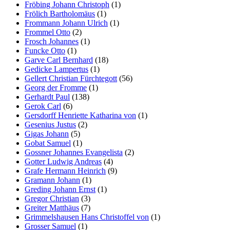
Fröbing Johann Christoph
(1)
Frölich Bartholomäus
(1)
Frommann Johann Ulrich
(1)
Frommel Otto
(2)
Frosch Johannes
(1)
Funcke Otto
(1)
Garve Carl Bernhard
(18)
Gedicke Lampertus
(1)
Gellert Christian Fürchtegott
(56)
Georg der Fromme
(1)
Gerhardt Paul
(138)
Gerok Carl
(6)
Gersdorff Henriette Katharina von
(1)
Gesenius Justus
(2)
Gigas Johann
(5)
Gobat Samuel
(1)
Gossner Johannes Evangelista
(2)
Gotter Ludwig Andreas
(4)
Grafe Hermann Heinrich
(9)
Gramann Johann
(1)
Greding Johann Ernst
(1)
Gregor Christian
(3)
Greiter Matthäus
(7)
Grimmelshausen Hans Christoffel von
(1)
Grosser Samuel
(1)