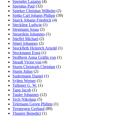
Spengler Lazarus
(4)
Speratus Paul
(32)
Spieker Christian Wilhelm
(2)
Spitta Carl Johann Philipp
(39)
Starck Johann Friedrich
(4)
Steckling Ludwig
(1)
Stegmann Josua
(2)
Steuerlein Johannes
(1)
Stieffel Michael
(2)
Stigel Johannes
(2)
Stockfleth Heinrich Arnold
(1)
Stockmann Ernst
(1)
Stollberg Anna Gräfin von
(1)
Strauß Victor von
(4)
Sturm Christoph Christian
(1)
Sturm Julius
(2)
Sudermann Daniel
(1)
Sylten Werner
(1)
Tafinger G. W.
(1)
Tapp Jacob
(1)
Tauler Johannes
(12)
Tech Nikolaus
(5)
Telemann Georg Philipp
(1)
Tersteegen Gerhard
(89)
Thaurer Benedict
(1)