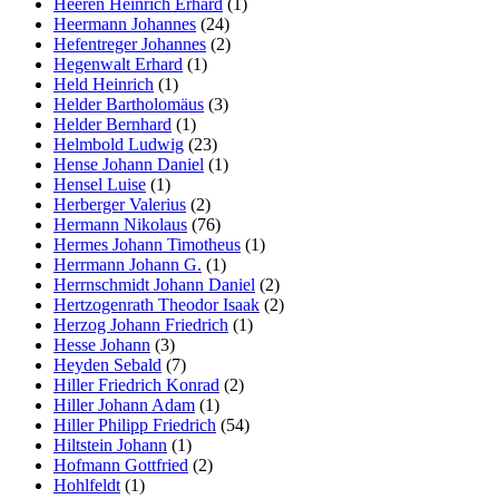
Heeren Heinrich Erhard
(1)
Heermann Johannes
(24)
Hefentreger Johannes
(2)
Hegenwalt Erhard
(1)
Held Heinrich
(1)
Helder Bartholomäus
(3)
Helder Bernhard
(1)
Helmbold Ludwig
(23)
Hense Johann Daniel
(1)
Hensel Luise
(1)
Herberger Valerius
(2)
Hermann Nikolaus
(76)
Hermes Johann Timotheus
(1)
Herrmann Johann G.
(1)
Herrnschmidt Johann Daniel
(2)
Hertzogenrath Theodor Isaak
(2)
Herzog Johann Friedrich
(1)
Hesse Johann
(3)
Heyden Sebald
(7)
Hiller Friedrich Konrad
(2)
Hiller Johann Adam
(1)
Hiller Philipp Friedrich
(54)
Hiltstein Johann
(1)
Hofmann Gottfried
(2)
Hohlfeldt
(1)