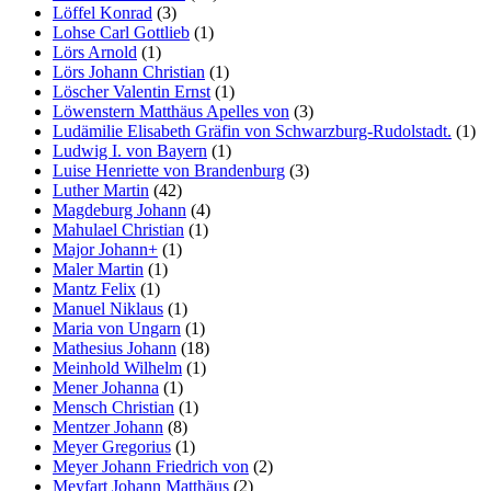
Löffel Konrad
(3)
Lohse Carl Gottlieb
(1)
Lörs Arnold
(1)
Lörs Johann Christian
(1)
Löscher Valentin Ernst
(1)
Löwenstern Matthäus Apelles von
(3)
Ludämilie Elisabeth Gräfin von Schwarzburg-Rudolstadt.
(1)
Ludwig I. von Bayern
(1)
Luise Henriette von Brandenburg
(3)
Luther Martin
(42)
Magdeburg Johann
(4)
Mahulael Christian
(1)
Major Johann+
(1)
Maler Martin
(1)
Mantz Felix
(1)
Manuel Niklaus
(1)
Maria von Ungarn
(1)
Mathesius Johann
(18)
Meinhold Wilhelm
(1)
Mener Johanna
(1)
Mensch Christian
(1)
Mentzer Johann
(8)
Meyer Gregorius
(1)
Meyer Johann Friedrich von
(2)
Meyfart Johann Matthäus
(2)