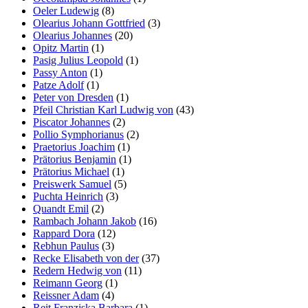
Oeler Ludewig
(8)
Olearius Johann Gottfried
(3)
Olearius Johannes
(20)
Opitz Martin
(1)
Pasig Julius Leopold
(1)
Passy Anton
(1)
Patze Adolf
(1)
Peter von Dresden
(1)
Pfeil Christian Karl Ludwig von
(43)
Piscator Johannes
(2)
Pollio Symphorianus
(2)
Praetorius Joachim
(1)
Prätorius Benjamin
(1)
Prätorius Michael
(1)
Preiswerk Samuel
(5)
Puchta Heinrich
(3)
Quandt Emil
(2)
Rambach Johann Jakob
(16)
Rappard Dora
(12)
Rebhun Paulus
(3)
Recke Elisabeth von der
(37)
Redern Hedwig von
(11)
Reimann Georg
(1)
Reissner Adam
(4)
Reit Franziska Barbara
(1)