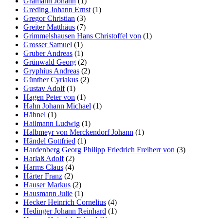
Gramann Johann
(1)
Greding Johann Ernst
(1)
Gregor Christian
(3)
Greiter Matthäus
(7)
Grimmelshausen Hans Christoffel von
(1)
Grosser Samuel
(1)
Gruber Andreas
(1)
Grünwald Georg
(2)
Gryphius Andreas
(2)
Günther Cyriakus
(2)
Gustav Adolf
(1)
Hagen Peter von
(1)
Hahn Johann Michael
(1)
Hähnel
(1)
Hailmann Ludwig
(1)
Halbmeyr von Merckendorf Johann
(1)
Händel Gottfried
(1)
Hardenberg Georg Philipp Friedrich Freiherr von
(3)
Harlaß Adolf
(2)
Harms Claus
(4)
Härter Franz
(2)
Hauser Markus
(2)
Hausmann Julie
(1)
Hecker Heinrich Cornelius
(4)
Hedinger Johann Reinhard
(1)