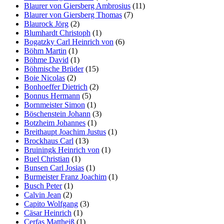
Blaurer von Giersberg Ambrosius
(11)
Blaurer von Giersberg Thomas
(7)
Blaurock Jörg
(2)
Blumhardt Christoph
(1)
Bogatzky Carl Heinrich von
(6)
Böhm Martin
(1)
Böhme David
(1)
Böhmische Brüder
(15)
Boie Nicolas
(2)
Bonhoeffer Dietrich
(2)
Bonnus Hermann
(5)
Bornmeister Simon
(1)
Böschenstein Johann
(3)
Botzheim Johannes
(1)
Breithaupt Joachim Justus
(1)
Brockhaus Carl
(13)
Bruiningk Heinrich von
(1)
Buel Christian
(1)
Bunsen Carl Josias
(1)
Burmeister Franz Joachim
(1)
Busch Peter
(1)
Calvin Jean
(2)
Capito Wolfgang
(3)
Cäsar Heinrich
(1)
Cerfas Mattheiß
(1)