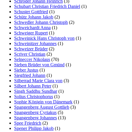
Schröder Johann Heinrich
(3)
Schubart Christian Friedrich Daniel
(1)
Schuster Gottfried
(1)
Schütz Johann Jakob
(2)
Schwedler Johann Christoph
(2)
Schweichardt Anna
(1)
Schweiger Rupert
(1)
Schweinick Hans Christoph von
(1)
Schweinitzer Johannes
(1)
Schweizer Brüder
(2)
Scriver Christian
(2)
Selneccer Nikolaus
(70)
Sieben Brüder von Gmünd
(1)
Sieber Justus
(1)
Siegfried Johann
(1)
Silberrad Marie Clara von
(3)
Silbert Johann Peter
(1)
Singh Saddhu Sundhar
(1)
Solius Christophorus
(1)
Sophie Königin von Dänemark
(1)
Spangenberg August Gottlieb
(3)
Spangenberg Cyriakus
(5)
Spangenberg Johannes
(13)
Spee Friedrich
(2)
Spener Philipp Jakob
(1)