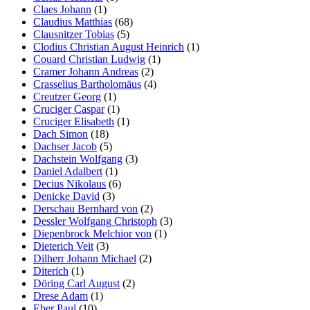
Claes Johann
(1)
Claudius Matthias
(68)
Clausnitzer Tobias
(5)
Clodius Christian August Heinrich
(1)
Couard Christian Ludwig
(1)
Cramer Johann Andreas
(2)
Crasselius Bartholomäus
(4)
Creutzer Georg
(1)
Cruciger Caspar
(1)
Cruciger Elisabeth
(1)
Dach Simon
(18)
Dachser Jacob
(5)
Dachstein Wolfgang
(3)
Daniel Adalbert
(1)
Decius Nikolaus
(6)
Denicke David
(3)
Derschau Bernhard von
(2)
Dessler Wolfgang Christoph
(3)
Diepenbrock Melchior von
(1)
Dieterich Veit
(3)
Dilherr Johann Michael
(2)
Diterich
(1)
Döring Carl August
(2)
Drese Adam
(1)
Eber Paul
(10)