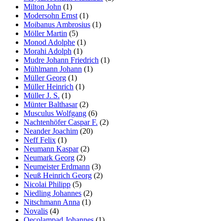
Milton John
(1)
Modersohn Ernst
(1)
Moibanus Ambrosius
(1)
Möller Martin
(5)
Monod Adolphe
(1)
Morahi Adolph
(1)
Mudre Johann Friedrich
(1)
Mühlmann Johann
(1)
Müller Georg
(1)
Müller Heinrich
(1)
Müller J. S.
(1)
Münter Balthasar
(2)
Musculus Wolfgang
(6)
Nachtenhöfer Caspar F.
(2)
Neander Joachim
(20)
Neff Felix
(1)
Neumann Kaspar
(2)
Neumark Georg
(2)
Neumeister Erdmann
(3)
Neuß Heinrich Georg
(2)
Nicolai Philipp
(5)
Niedling Johannes
(2)
Nitschmann Anna
(1)
Novalis
(4)
Oecolampad Johannes
(1)