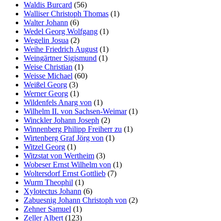
Waldis Burcard
(56)
Walliser Christoph Thomas
(1)
Walter Johann
(6)
Wedel Georg Wolfgang
(1)
Wegelin Josua
(2)
Weihe Friedrich August
(1)
Weingärtner Sigismund
(1)
Weise Christian
(1)
Weisse Michael
(60)
Weißel Georg
(3)
Werner Georg
(1)
Wildenfels Anarg von
(1)
Wilhelm II. von Sachsen-Weimar
(1)
Winckler Johann Joseph
(2)
Winnenberg Philipp Freiherr zu
(1)
Wirtenberg Graf Jörg von
(1)
Witzel Georg
(1)
Witzstat von Wertheim
(3)
Wobeser Ernst Wilhelm von
(1)
Woltersdorf Ernst Gottlieb
(7)
Wurm Theophil
(1)
Xylotectus Johann
(6)
Zabuesnig Johann Christoph von
(2)
Zehner Samuel
(1)
Zeller Albert
(123)