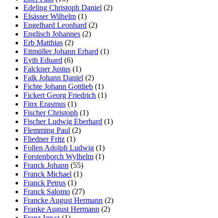
Edeling Christoph Daniel
(2)
Elsässer Wilhelm
(1)
Engelhard Leonhard
(2)
Englisch Johannes
(2)
Erb Matthias
(2)
Ettmüller Johann Erhard
(1)
Eyth Eduard
(6)
Falckner Justus
(1)
Falk Johann Daniel
(2)
Fichte Johann Gottlieb
(1)
Fickert Georg Friedrich
(1)
Finx Erasmus
(1)
Fischer Christoph
(1)
Fischer Ludwig Eberhard
(1)
Flemming Paul
(2)
Fliedner Fritz
(1)
Follen Adolph Ludwig
(1)
Forstenborch Wylhelm
(1)
Franck Johann
(55)
Franck Michael
(1)
Franck Petrus
(1)
Franck Salomo
(27)
Francke August Hermann
(2)
Franke August Hermann
(2)
Franz Ignaz
(1)