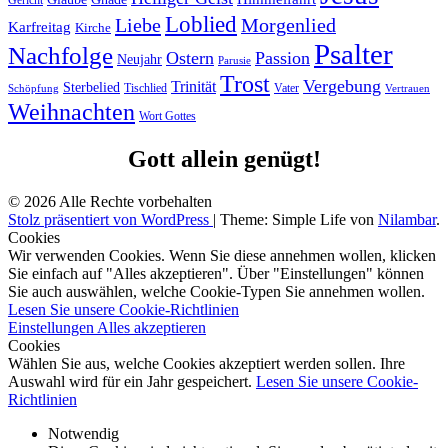
Gericht
Loblied
Liebe
Morgenlied
Karfreitag
Kirche
Psalter
Nachfolge
Ostern
Passion
Neujahr
Parusie
Trost
Vergebung
Trinität
Sterbelied
Tischlied
Vater
Vertrauen
Schöpfung
Weihnachten
Wort Gottes
Gott allein genügt!
© 2026 Alle Rechte vorbehalten
Stolz präsentiert von WordPress
|
Theme: Simple Life von
Nilambar
.
Cookies
Wir verwenden Cookies. Wenn Sie diese annehmen wollen, klicken
Sie einfach auf "Alles akzeptieren". Über "Einstellungen" können
Sie auch auswählen, welche Cookie-Typen Sie annehmen wollen.
Lesen Sie unsere Cookie-Richtlinien
Einstellungen
Alles akzeptieren
Cookies
Wählen Sie aus, welche Cookies akzeptiert werden sollen. Ihre
Auswahl wird für ein Jahr gespeichert.
Lesen Sie unsere Cookie-
Richtlinien
Notwendig