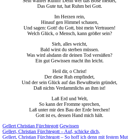
Sein wahrer Ruhm! Denn wer das Böse meidet,
Das Gute tut, hat Ruhm bei Gott.
Im Herzen rein,
Hinauf gen Himmel schauen,
Und sagen: Gott! du Gott, bist mein Vertrauen!
Welch Glück, o Mensch, kann größer sein?
Sieh, alles weicht,
Bald wirst du sterben müssen.
Was wird alsdann dir deinen Tod versüßen?
Ein gut Gewissen macht ihn leicht.
Heil dir, o Christ!
Der diese Ruh empfindet,
Und der sein Glück auf das Bewußtsein gründet,
Daß nichts Verdammlichs an ihm ist!
Laß Erd und Welt,
So kann der Fromme sprechen,
Laß unter mir den Bau der Erde brechen!
Gott ist es, dessen Hand mich hält.
Gellert Christian Fürchtegott
Gewissen
Beitragsnavigation
Gellert, Christian Fürchtegott – Auf, schicke dich,
Gellert, Christian Fürchtegott – So hoff ich denn mit festem Mut