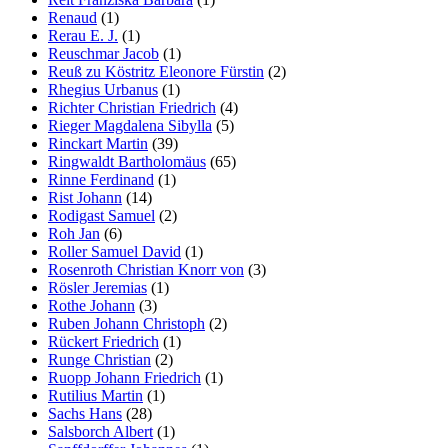
Renaud
(1)
Rerau E. J.
(1)
Reuschmar Jacob
(1)
Reuß zu Köstritz Eleonore Fürstin
(2)
Rhegius Urbanus
(1)
Richter Christian Friedrich
(4)
Rieger Magdalena Sibylla
(5)
Rinckart Martin
(39)
Ringwaldt Bartholomäus
(65)
Rinne Ferdinand
(1)
Rist Johann
(14)
Rodigast Samuel
(2)
Roh Jan
(6)
Roller Samuel David
(1)
Rosenroth Christian Knorr von
(3)
Rösler Jeremias
(1)
Rothe Johann
(3)
Ruben Johann Christoph
(2)
Rückert Friedrich
(1)
Runge Christian
(2)
Ruopp Johann Friedrich
(1)
Rutilius Martin
(1)
Sachs Hans
(28)
Salsborch Albert
(1)