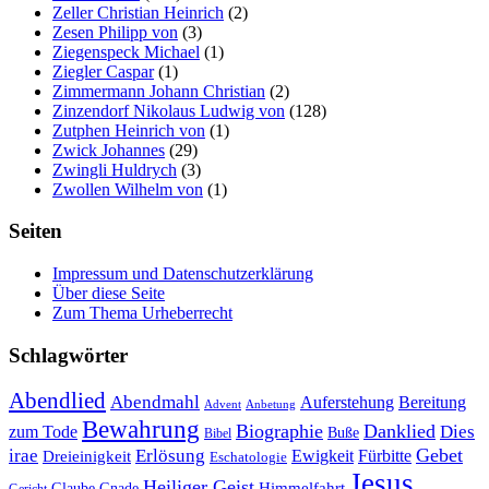
Zeller Christian Heinrich
(2)
Zesen Philipp von
(3)
Ziegenspeck Michael
(1)
Ziegler Caspar
(1)
Zimmermann Johann Christian
(2)
Zinzendorf Nikolaus Ludwig von
(128)
Zutphen Heinrich von
(1)
Zwick Johannes
(29)
Zwingli Huldrych
(3)
Zwollen Wilhelm von
(1)
Seiten
Impressum und Datenschutzerklärung
Über diese Seite
Zum Thema Urheberrecht
Schlagwörter
Abendlied
Abendmahl
Bereitung
Auferstehung
Advent
Anbetung
Bewahrung
Biographie
Danklied
zum Tode
Dies
Buße
Bibel
Gebet
irae
Erlösung
Ewigkeit
Fürbitte
Dreieinigkeit
Eschatologie
Jesus
Heiliger Geist
Himmelfahrt
Glaube
Gnade