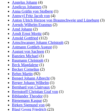
Angelus Johann
(4)
Anglicus Johannes
(3)
Anna Gräfin von Stolberg
(1)
Annwyl Fritz Jacob von
(4)
Anton Ulrich Herzog von Braunschweig und Lüneburg
(3)
Arends Wilhelm Erasmus
(2)
Arnd Johann
(2)
Arndt Ernst Moritz
(45)
Arnold Gottfried
(112)
Arnschwanger Johann Christoph
(2)
Astmann Gottlieb August
(1)
August von Sachsen
(1)
Bapzien Michael
(1)
Baumann Christoph
(1)
Beck Magdalene
(1)
Becker Cornelius
(2)
Behm Martin
(92)
Bengel Johann Albrecht
(3)
Berger Johann Wilhelm
(1)
Bernhard von Clairvaux
(2)
Bernstorff Christian Graf von
(1)
Bibliander Theodor
(1)
Bienemann Kaspar
(2)
Birken Sigmund von
(4)
Blaul Georg Friedrich
(23)