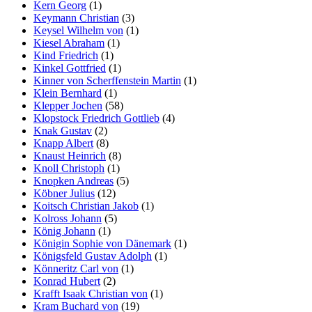
Kern Georg
(1)
Keymann Christian
(3)
Keysel Wilhelm von
(1)
Kiesel Abraham
(1)
Kind Friedrich
(1)
Kinkel Gottfried
(1)
Kinner von Scherffenstein Martin
(1)
Klein Bernhard
(1)
Klepper Jochen
(58)
Klopstock Friedrich Gottlieb
(4)
Knak Gustav
(2)
Knapp Albert
(8)
Knaust Heinrich
(8)
Knoll Christoph
(1)
Knopken Andreas
(5)
Köbner Julius
(12)
Koitsch Christian Jakob
(1)
Kolross Johann
(5)
König Johann
(1)
Königin Sophie von Dänemark
(1)
Königsfeld Gustav Adolph
(1)
Könneritz Carl von
(1)
Konrad Hubert
(2)
Krafft Isaak Christian von
(1)
Kram Buchard von
(19)