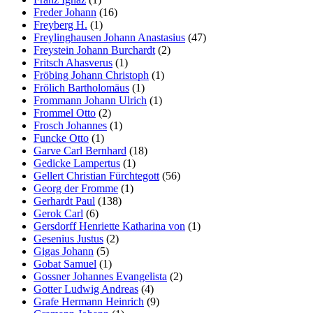
Freder Johann
(16)
Freyberg H.
(1)
Freylinghausen Johann Anastasius
(47)
Freystein Johann Burchardt
(2)
Fritsch Ahasverus
(1)
Fröbing Johann Christoph
(1)
Frölich Bartholomäus
(1)
Frommann Johann Ulrich
(1)
Frommel Otto
(2)
Frosch Johannes
(1)
Funcke Otto
(1)
Garve Carl Bernhard
(18)
Gedicke Lampertus
(1)
Gellert Christian Fürchtegott
(56)
Georg der Fromme
(1)
Gerhardt Paul
(138)
Gerok Carl
(6)
Gersdorff Henriette Katharina von
(1)
Gesenius Justus
(2)
Gigas Johann
(5)
Gobat Samuel
(1)
Gossner Johannes Evangelista
(2)
Gotter Ludwig Andreas
(4)
Grafe Hermann Heinrich
(9)