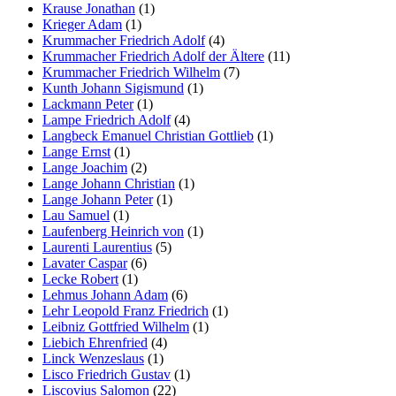
Krause Jonathan
(1)
Krieger Adam
(1)
Krummacher Friedrich Adolf
(4)
Krummacher Friedrich Adolf der Ältere
(11)
Krummacher Friedrich Wilhelm
(7)
Kunth Johann Sigismund
(1)
Lackmann Peter
(1)
Lampe Friedrich Adolf
(4)
Langbeck Emanuel Christian Gottlieb
(1)
Lange Ernst
(1)
Lange Joachim
(2)
Lange Johann Christian
(1)
Lange Johann Peter
(1)
Lau Samuel
(1)
Laufenberg Heinrich von
(1)
Laurenti Laurentius
(5)
Lavater Caspar
(6)
Lecke Robert
(1)
Lehmus Johann Adam
(6)
Lehr Leopold Franz Friedrich
(1)
Leibniz Gottfried Wilhelm
(1)
Liebich Ehrenfried
(4)
Linck Wenzeslaus
(1)
Lisco Friedrich Gustav
(1)
Liscovius Salomon
(22)