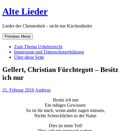
Zum
Alte Lieder
Inhalt
springen
Lieder der Christenheit – nicht nur Kirchenlieder
Primäres Menü
Zum Thema Urheberrecht
Impressum und Datenschutzerklärung
Über diese Seite
Gellert, Christian Fürchtegott – Besitz
ich nur
21. Februar 2016
Andreas
Besitz ich nur
Ein ruhiges Gewissen:
So ist für mich, wenn andre zagen müssen,
Nichts Schreckliches in der Natur.
Dies ist mein Teil!
Dies soll mir niemand rauben.