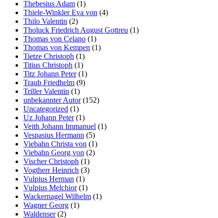
Thebesius Adam
(1)
Thiele-Winkler Eva von
(4)
Thilo Valentin
(2)
Tholuck Friedrich August Gottreu
(1)
Thomas von Celano
(1)
Thomas von Kempen
(1)
Tietze Christoph
(1)
Titius Christoph
(1)
Titz Johann Peter
(1)
Traub Friedhelm
(9)
Triller Valentin
(1)
unbekannter Autor
(152)
Uncategorized
(1)
Uz Johann Peter
(1)
Veith Johann Immanuel
(1)
Vespasius Hermann
(5)
Viebahn Christa von
(1)
Viebahn Georg von
(2)
Vischer Christoph
(1)
Vogtherr Heinrich
(3)
Vulpius Herman
(1)
Vulpius Melchior
(1)
Wackernagel Wilhelm
(1)
Wagner Georg
(1)
Waldenser
(2)