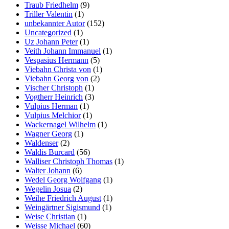
Traub Friedhelm
(9)
Triller Valentin
(1)
unbekannter Autor
(152)
Uncategorized
(1)
Uz Johann Peter
(1)
Veith Johann Immanuel
(1)
Vespasius Hermann
(5)
Viebahn Christa von
(1)
Viebahn Georg von
(2)
Vischer Christoph
(1)
Vogtherr Heinrich
(3)
Vulpius Herman
(1)
Vulpius Melchior
(1)
Wackernagel Wilhelm
(1)
Wagner Georg
(1)
Waldenser
(2)
Waldis Burcard
(56)
Walliser Christoph Thomas
(1)
Walter Johann
(6)
Wedel Georg Wolfgang
(1)
Wegelin Josua
(2)
Weihe Friedrich August
(1)
Weingärtner Sigismund
(1)
Weise Christian
(1)
Weisse Michael
(60)