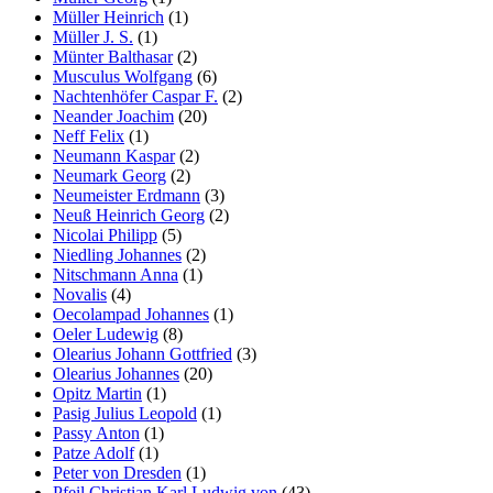
Müller Heinrich
(1)
Müller J. S.
(1)
Münter Balthasar
(2)
Musculus Wolfgang
(6)
Nachtenhöfer Caspar F.
(2)
Neander Joachim
(20)
Neff Felix
(1)
Neumann Kaspar
(2)
Neumark Georg
(2)
Neumeister Erdmann
(3)
Neuß Heinrich Georg
(2)
Nicolai Philipp
(5)
Niedling Johannes
(2)
Nitschmann Anna
(1)
Novalis
(4)
Oecolampad Johannes
(1)
Oeler Ludewig
(8)
Olearius Johann Gottfried
(3)
Olearius Johannes
(20)
Opitz Martin
(1)
Pasig Julius Leopold
(1)
Passy Anton
(1)
Patze Adolf
(1)
Peter von Dresden
(1)
Pfeil Christian Karl Ludwig von
(43)