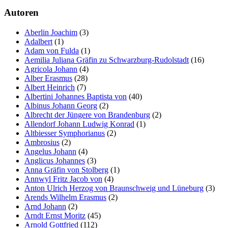
Autoren
Marketing
Indem Sie uns Ihre
Interessen und Ihr
Aberlin Joachim
(3)
Verhalten beim
Adalbert
(1)
Besuch unserer
Adam von Fulda
(1)
Website mitteilen,
Aemilia Juliana Gräfin zu Schwarzburg-Rudolstadt
(16)
erhöhen Sie die
Agricola Johann
(4)
Wahrscheinlichkeit,
Alber Erasmus
(28)
personalisierte
Albert Heinrich
(7)
Inhalte und
Albertini Johannes Baptista von
(40)
Angebote zu sehen.
Albinus Johann Georg
(2)
Albrecht der Jüngere von Brandenburg
(2)
Allendorf Johann Ludwig Konrad
(1)
Altbiesser Symphorianus
(2)
Ambrosius
(2)
Angelus Johann
(4)
Anglicus Johannes
(3)
Anna Gräfin von Stolberg
(1)
Annwyl Fritz Jacob von
(4)
Anton Ulrich Herzog von Braunschweig und Lüneburg
(3)
Arends Wilhelm Erasmus
(2)
Arnd Johann
(2)
Arndt Ernst Moritz
(45)
Arnold Gottfried
(112)