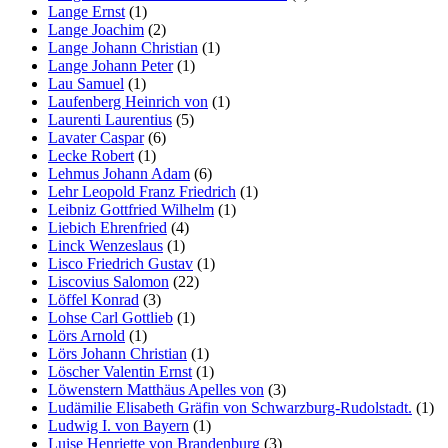
Lange Ernst
(1)
Lange Joachim
(2)
Lange Johann Christian
(1)
Lange Johann Peter
(1)
Lau Samuel
(1)
Laufenberg Heinrich von
(1)
Laurenti Laurentius
(5)
Lavater Caspar
(6)
Lecke Robert
(1)
Lehmus Johann Adam
(6)
Lehr Leopold Franz Friedrich
(1)
Leibniz Gottfried Wilhelm
(1)
Liebich Ehrenfried
(4)
Linck Wenzeslaus
(1)
Lisco Friedrich Gustav
(1)
Liscovius Salomon
(22)
Löffel Konrad
(3)
Lohse Carl Gottlieb
(1)
Lörs Arnold
(1)
Lörs Johann Christian
(1)
Löscher Valentin Ernst
(1)
Löwenstern Matthäus Apelles von
(3)
Ludämilie Elisabeth Gräfin von Schwarzburg-Rudolstadt.
(1)
Ludwig I. von Bayern
(1)
Luise Henriette von Brandenburg
(3)