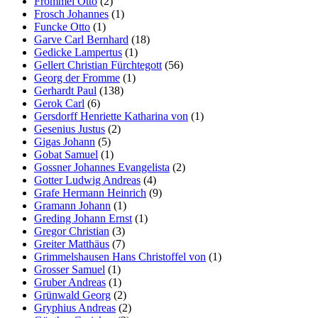
Frommel Otto
(2)
Frosch Johannes
(1)
Funcke Otto
(1)
Garve Carl Bernhard
(18)
Gedicke Lampertus
(1)
Gellert Christian Fürchtegott
(56)
Georg der Fromme
(1)
Gerhardt Paul
(138)
Gerok Carl
(6)
Gersdorff Henriette Katharina von
(1)
Gesenius Justus
(2)
Gigas Johann
(5)
Gobat Samuel
(1)
Gossner Johannes Evangelista
(2)
Gotter Ludwig Andreas
(4)
Grafe Hermann Heinrich
(9)
Gramann Johann
(1)
Greding Johann Ernst
(1)
Gregor Christian
(3)
Greiter Matthäus
(7)
Grimmelshausen Hans Christoffel von
(1)
Grosser Samuel
(1)
Gruber Andreas
(1)
Grünwald Georg
(2)
Gryphius Andreas
(2)