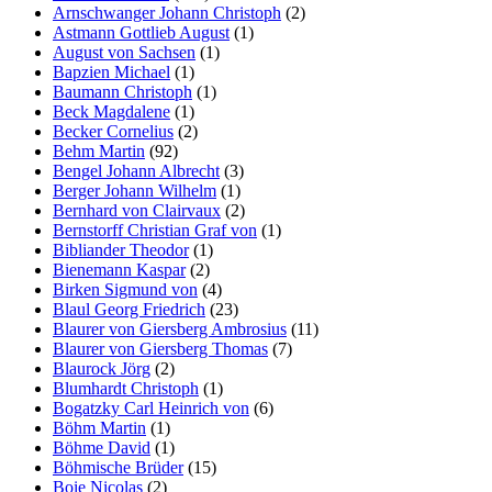
Arnschwanger Johann Christoph
(2)
Astmann Gottlieb August
(1)
August von Sachsen
(1)
Bapzien Michael
(1)
Baumann Christoph
(1)
Beck Magdalene
(1)
Becker Cornelius
(2)
Behm Martin
(92)
Bengel Johann Albrecht
(3)
Berger Johann Wilhelm
(1)
Bernhard von Clairvaux
(2)
Bernstorff Christian Graf von
(1)
Bibliander Theodor
(1)
Bienemann Kaspar
(2)
Birken Sigmund von
(4)
Blaul Georg Friedrich
(23)
Blaurer von Giersberg Ambrosius
(11)
Blaurer von Giersberg Thomas
(7)
Blaurock Jörg
(2)
Blumhardt Christoph
(1)
Bogatzky Carl Heinrich von
(6)
Böhm Martin
(1)
Böhme David
(1)
Böhmische Brüder
(15)
Boie Nicolas
(2)