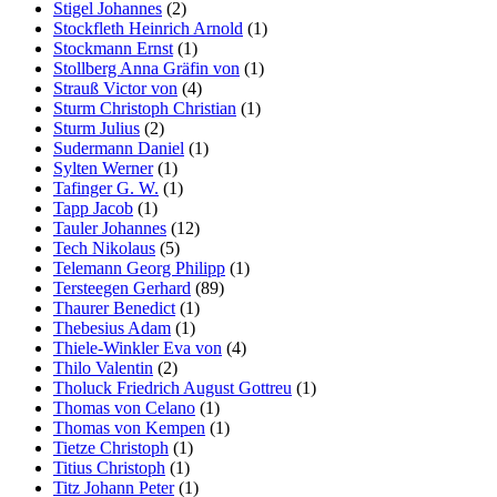
Stigel Johannes
(2)
Stockfleth Heinrich Arnold
(1)
Stockmann Ernst
(1)
Stollberg Anna Gräfin von
(1)
Strauß Victor von
(4)
Sturm Christoph Christian
(1)
Sturm Julius
(2)
Sudermann Daniel
(1)
Sylten Werner
(1)
Tafinger G. W.
(1)
Tapp Jacob
(1)
Tauler Johannes
(12)
Tech Nikolaus
(5)
Telemann Georg Philipp
(1)
Tersteegen Gerhard
(89)
Thaurer Benedict
(1)
Thebesius Adam
(1)
Thiele-Winkler Eva von
(4)
Thilo Valentin
(2)
Tholuck Friedrich August Gottreu
(1)
Thomas von Celano
(1)
Thomas von Kempen
(1)
Tietze Christoph
(1)
Titius Christoph
(1)
Titz Johann Peter
(1)