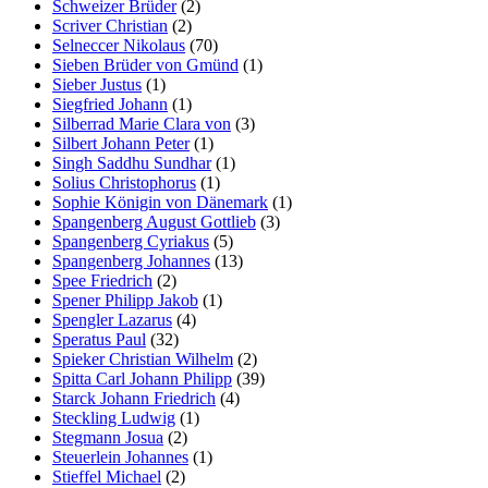
Schweizer Brüder
(2)
Scriver Christian
(2)
Selneccer Nikolaus
(70)
Sieben Brüder von Gmünd
(1)
Sieber Justus
(1)
Siegfried Johann
(1)
Silberrad Marie Clara von
(3)
Silbert Johann Peter
(1)
Singh Saddhu Sundhar
(1)
Solius Christophorus
(1)
Sophie Königin von Dänemark
(1)
Spangenberg August Gottlieb
(3)
Spangenberg Cyriakus
(5)
Spangenberg Johannes
(13)
Spee Friedrich
(2)
Spener Philipp Jakob
(1)
Spengler Lazarus
(4)
Speratus Paul
(32)
Spieker Christian Wilhelm
(2)
Spitta Carl Johann Philipp
(39)
Starck Johann Friedrich
(4)
Steckling Ludwig
(1)
Stegmann Josua
(2)
Steuerlein Johannes
(1)
Stieffel Michael
(2)