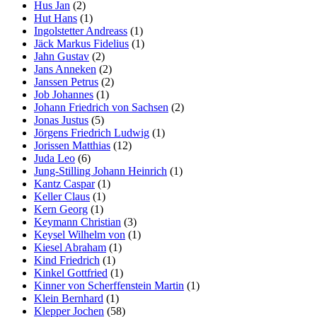
Hus Jan
(2)
Hut Hans
(1)
Ingolstetter Andreass
(1)
Jäck Markus Fidelius
(1)
Jahn Gustav
(2)
Jans Anneken
(2)
Janssen Petrus
(2)
Job Johannes
(1)
Johann Friedrich von Sachsen
(2)
Jonas Justus
(5)
Jörgens Friedrich Ludwig
(1)
Jorissen Matthias
(12)
Juda Leo
(6)
Jung-Stilling Johann Heinrich
(1)
Kantz Caspar
(1)
Keller Claus
(1)
Kern Georg
(1)
Keymann Christian
(3)
Keysel Wilhelm von
(1)
Kiesel Abraham
(1)
Kind Friedrich
(1)
Kinkel Gottfried
(1)
Kinner von Scherffenstein Martin
(1)
Klein Bernhard
(1)
Klepper Jochen
(58)