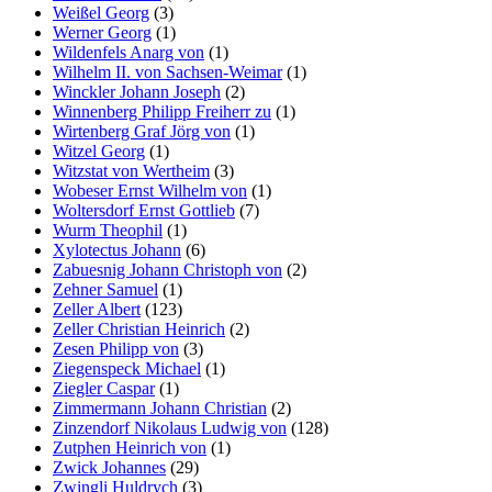
Weißel Georg
(3)
Werner Georg
(1)
Wildenfels Anarg von
(1)
Wilhelm II. von Sachsen-Weimar
(1)
Winckler Johann Joseph
(2)
Winnenberg Philipp Freiherr zu
(1)
Wirtenberg Graf Jörg von
(1)
Witzel Georg
(1)
Witzstat von Wertheim
(3)
Wobeser Ernst Wilhelm von
(1)
Woltersdorf Ernst Gottlieb
(7)
Wurm Theophil
(1)
Xylotectus Johann
(6)
Zabuesnig Johann Christoph von
(2)
Zehner Samuel
(1)
Zeller Albert
(123)
Zeller Christian Heinrich
(2)
Zesen Philipp von
(3)
Ziegenspeck Michael
(1)
Ziegler Caspar
(1)
Zimmermann Johann Christian
(2)
Zinzendorf Nikolaus Ludwig von
(128)
Zutphen Heinrich von
(1)
Zwick Johannes
(29)
Zwingli Huldrych
(3)