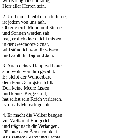
will König tausendfältig,
Herr aller Herren sein.
2. Und doch bleibt er nicht ferne,
ist jedem von uns nah.
Ob er gleich Mond und Sterne
und Sonnen werden sah,
Notwendig
mag er dich doch nicht missen
in der Geschöpfe Schar,
Diese
will stündlich von dir wissen
Cookies
und zählt dir Tag und Jahr.
sind nicht
optional.
3. Auch deines Hauptes Haare
Sie werden
sind wohl von ihm gezählt.
benötigt,
Er bleibt der Wunderbare,
damit die
dem kein Geringstes fehlt.
Website
Den keine Meere fassen
funktioniert.
und keiner Berge Grat,
hat selbst sein Reich verlassen,
ist dir als Mensch genaht.
Statistik
Mit diesen
4. Er macht die Völker bangen
Cookies
vor Welt- und Endgericht
können wir die
und trägt nach dir Verlangen,
Funktionsweise
läßt auch den Ärmsten nicht.
und Struktur
Aus seinem Glanz und Lichte