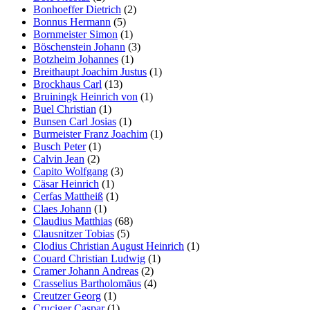
Bonhoeffer Dietrich
(2)
Bonnus Hermann
(5)
Bornmeister Simon
(1)
Böschenstein Johann
(3)
Botzheim Johannes
(1)
Breithaupt Joachim Justus
(1)
Brockhaus Carl
(13)
Bruiningk Heinrich von
(1)
Buel Christian
(1)
Bunsen Carl Josias
(1)
Burmeister Franz Joachim
(1)
Busch Peter
(1)
Calvin Jean
(2)
Capito Wolfgang
(3)
Cäsar Heinrich
(1)
Cerfas Mattheiß
(1)
Claes Johann
(1)
Claudius Matthias
(68)
Clausnitzer Tobias
(5)
Clodius Christian August Heinrich
(1)
Couard Christian Ludwig
(1)
Cramer Johann Andreas
(2)
Crasselius Bartholomäus
(4)
Creutzer Georg
(1)
Cruciger Caspar
(1)