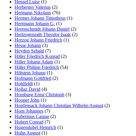
Hensel Luise
(1)
Herberger Valerius
(2)
Hermann Nikolaus
(76)
Hermes Johann Timotheus
(1)
Herrmann Johann G.
(1)
Herrnschmidt Johann Daniel
(2)
Hertzogenrath Theodor Isaak
(2)
Herzog Johann Friedrich
(1)
Hesse Johann
(3)
Heyden Sebald
(7)
Hiller Friedrich Konrad
(2)
Hiller Johann Adam
(1)
Hiller Philipp Friedrich
(54)
Hiltstein Johann
(1)
Hofmann Gottfried
(2)
Hohlfeldt
(1)
Hollaz David
(4)
Homburg Ernst Christoph
(3)
Hooper John
(1)
Hopfensack Johann Christian Wilhelm August
(2)
Horn Johannes
(7)
Huberinus Caspar
(2)
Hubert Conrad
(7)
Hugendubel Heinrich
(1)
Huhn August
(1)