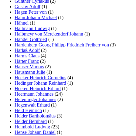
Günther Cyriakus
(2)
Gustav Adolf
(1)
Hagen Peter von
(1)
Hahn Johann Michael
(1)
Hähnel
(1)
Hailmann Ludwig
(1)
Halbmeyr von Merckendorf Johann
(1)
Händel Gottfried
(1)
Hardenberg Georg Philipp Friedrich Freiherr von
(3)
Harlaß Adolf
(2)
Harms Claus
(4)
Härter Franz
(2)
Hauser Markus
(2)
Hausmann Julie
(1)
Hecker Heinrich Cornelius
(4)
Hedinger Johann Reinhard
(1)
Heeren Heinrich Erhard
(1)
Heermann Johannes
(24)
Hefentreger Johannes
(2)
Hegenwalt Erhard
(1)
Held Heinrich
(1)
Helder Bartholomäus
(3)
Helder Bernhard
(1)
Helmbold Ludwig
(23)
Hense Johann Daniel
(1)