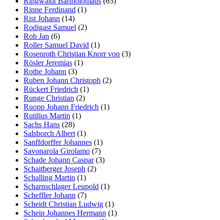
Ringwaldt Bartholomäus
(65)
Rinne Ferdinand
(1)
Rist Johann
(14)
Rodigast Samuel
(2)
Roh Jan
(6)
Roller Samuel David
(1)
Rosenroth Christian Knorr von
(3)
Rösler Jeremias
(1)
Rothe Johann
(3)
Ruben Johann Christoph
(2)
Rückert Friedrich
(1)
Runge Christian
(2)
Ruopp Johann Friedrich
(1)
Rutilius Martin
(1)
Sachs Hans
(28)
Salsborch Albert
(1)
Sanffdorffer Johannes
(1)
Savonarola Girolamo
(7)
Schade Johann Caspar
(3)
Schaitberger Joseph
(2)
Schalling Martin
(1)
Scharnschlager Leupold
(1)
Scheffler Johann
(7)
Scheidt Christian Ludwig
(1)
Schein Johannes Hermann
(1)