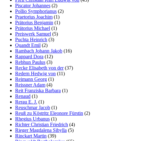
Piscator Johannes
(2)
Pollio Symphorianus
(2)
Praetorius Joachim
(1)
Prätorius Benjamin
(1)
Prätorius Michael
(1)
Preiswerk Samuel
(5)
Puchta Heinrich
(3)
Quandt Emil
(2)
Rambach Johann Jakob
(16)
Rappard Dora
(12)
Rebhun Paulus
(3)
Recke Elisabeth von der
(37)
Redern Hedwig von
(11)
Reimann Georg
(1)
Reissner Adam
(4)
Reit Franziska Barbara
(1)
Renaud
(1)
Rerau E. J.
(1)
Reuschmar Jacob
(1)
Reuß zu Köstritz Eleonore Fürstin
(2)
Rhegius Urbanus
(1)
Richter Christian Friedrich
(4)
Rieger Magdalena Sibylla
(5)
Rinckart Martin
(39)