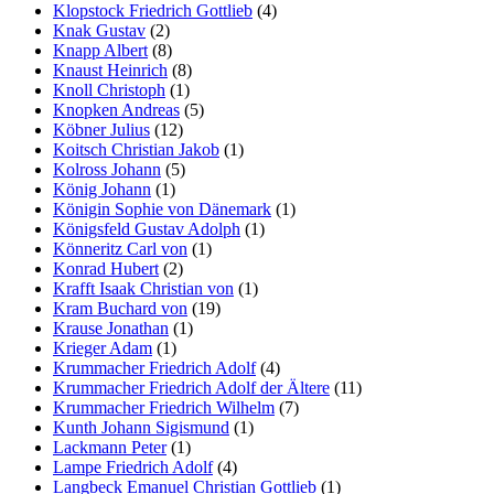
Klopstock Friedrich Gottlieb
(4)
Knak Gustav
(2)
Knapp Albert
(8)
Knaust Heinrich
(8)
Knoll Christoph
(1)
Knopken Andreas
(5)
Köbner Julius
(12)
Koitsch Christian Jakob
(1)
Kolross Johann
(5)
König Johann
(1)
Königin Sophie von Dänemark
(1)
Königsfeld Gustav Adolph
(1)
Könneritz Carl von
(1)
Konrad Hubert
(2)
Krafft Isaak Christian von
(1)
Kram Buchard von
(19)
Krause Jonathan
(1)
Krieger Adam
(1)
Krummacher Friedrich Adolf
(4)
Krummacher Friedrich Adolf der Ältere
(11)
Krummacher Friedrich Wilhelm
(7)
Kunth Johann Sigismund
(1)
Lackmann Peter
(1)
Lampe Friedrich Adolf
(4)
Langbeck Emanuel Christian Gottlieb
(1)