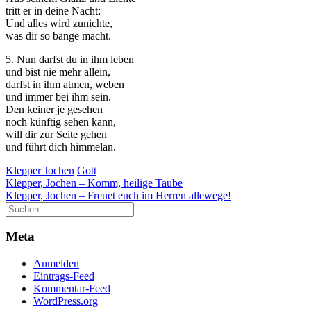
der Website
tritt er in deine Nacht:
auf Basis der
Und alles wird zunichte,
Nutzung
was dir so bange macht.
verbessern.
5. Nun darfst du in ihm leben
und bist nie mehr allein,
darfst in ihm atmen, weben
Erfahrung
und immer bei ihm sein.
Damit unsere
Den keiner je gesehen
Website
noch künftig sehen kann,
während
will dir zur Seite gehen
Ihres Besuchs
und führt dich himmelan.
so gut wie
möglich
Klepper Jochen
Gott
funktioniert.
Beitragsnavigation
Klepper, Jochen – Komm, heilige Taube
Wenn Sie
Klepper, Jochen – Freuet euch im Herren allewege!
diese Cookies
ablehnen,
verschwinden
Meta
einige
Funktionen
Anmelden
von der
Eintrags-Feed
Website.
Kommentar-Feed
WordPress.org