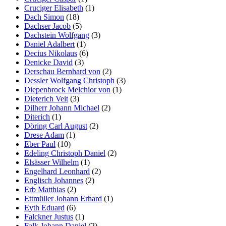
Cruciger Elisabeth
(1)
Dach Simon
(18)
Dachser Jacob
(5)
Dachstein Wolfgang
(3)
Daniel Adalbert
(1)
Decius Nikolaus
(6)
Denicke David
(3)
Derschau Bernhard von
(2)
Dessler Wolfgang Christoph
(3)
Diepenbrock Melchior von
(1)
Dieterich Veit
(3)
Dilherr Johann Michael
(2)
Diterich
(1)
Döring Carl August
(2)
Drese Adam
(1)
Eber Paul
(10)
Edeling Christoph Daniel
(2)
Elsässer Wilhelm
(1)
Engelhard Leonhard
(2)
Englisch Johannes
(2)
Erb Matthias
(2)
Ettmüller Johann Erhard
(1)
Eyth Eduard
(6)
Falckner Justus
(1)
Falk Johann Daniel
(2)