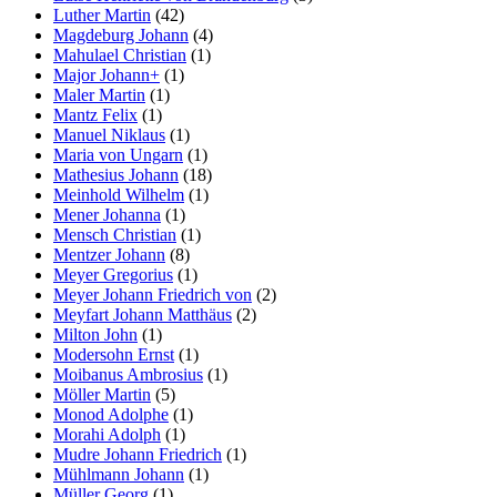
Luther Martin
(42)
Magdeburg Johann
(4)
Mahulael Christian
(1)
Major Johann+
(1)
Maler Martin
(1)
Mantz Felix
(1)
Manuel Niklaus
(1)
Maria von Ungarn
(1)
Mathesius Johann
(18)
Meinhold Wilhelm
(1)
Mener Johanna
(1)
Mensch Christian
(1)
Mentzer Johann
(8)
Meyer Gregorius
(1)
Meyer Johann Friedrich von
(2)
Meyfart Johann Matthäus
(2)
Milton John
(1)
Modersohn Ernst
(1)
Moibanus Ambrosius
(1)
Möller Martin
(5)
Monod Adolphe
(1)
Morahi Adolph
(1)
Mudre Johann Friedrich
(1)
Mühlmann Johann
(1)
Müller Georg
(1)