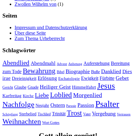
Zwollen Wilhelm von
(1)
Seiten
Impressum und Datenschutzerklärung
Über diese Seite
Zum Thema Urheberrecht
Schlagwörter
Abendlied
Abendmahl
Bereitung
Auferstehung
Advent
Anbetung
Bewahrung
Biographie
Danklied
zum Tode
Dies
Buße
Bibel
Gebet
irae
Erlösung
Ewigkeit
Fürbitte
Dreieinigkeit
Eschatologie
Jesus
Heiliger Geist
Himmelfahrt
Glaube
Gnade
Gericht
Loblied
Liebe
Morgenlied
Karfreitag
Kirche
Psalter
Nachfolge
Ostern
Passion
Neujahr
Parusie
Trost
Vergebung
Trinität
Sterbelied
Tischlied
Vater
Vertrauen
Schöpfung
Weihnachten
Wort Gottes
Gott allein genügt!