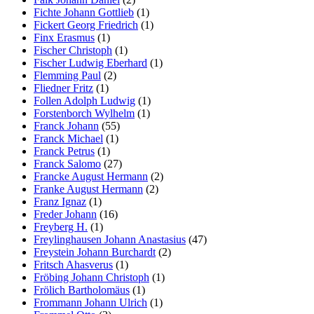
Fichte Johann Gottlieb
(1)
Fickert Georg Friedrich
(1)
Finx Erasmus
(1)
Fischer Christoph
(1)
Fischer Ludwig Eberhard
(1)
Flemming Paul
(2)
Fliedner Fritz
(1)
Follen Adolph Ludwig
(1)
Forstenborch Wylhelm
(1)
Franck Johann
(55)
Franck Michael
(1)
Franck Petrus
(1)
Franck Salomo
(27)
Francke August Hermann
(2)
Franke August Hermann
(2)
Franz Ignaz
(1)
Freder Johann
(16)
Freyberg H.
(1)
Freylinghausen Johann Anastasius
(47)
Freystein Johann Burchardt
(2)
Fritsch Ahasverus
(1)
Fröbing Johann Christoph
(1)
Frölich Bartholomäus
(1)
Frommann Johann Ulrich
(1)