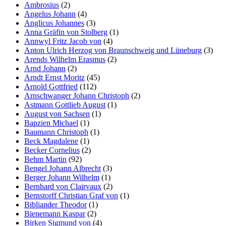
Ambrosius
(2)
Angelus Johann
(4)
Anglicus Johannes
(3)
Anna Gräfin von Stolberg
(1)
Annwyl Fritz Jacob von
(4)
Anton Ulrich Herzog von Braunschweig und Lüneburg
(3)
Arends Wilhelm Erasmus
(2)
Arnd Johann
(2)
Arndt Ernst Moritz
(45)
Arnold Gottfried
(112)
Arnschwanger Johann Christoph
(2)
Astmann Gottlieb August
(1)
August von Sachsen
(1)
Bapzien Michael
(1)
Baumann Christoph
(1)
Beck Magdalene
(1)
Becker Cornelius
(2)
Behm Martin
(92)
Bengel Johann Albrecht
(3)
Berger Johann Wilhelm
(1)
Bernhard von Clairvaux
(2)
Bernstorff Christian Graf von
(1)
Bibliander Theodor
(1)
Bienemann Kaspar
(2)
Birken Sigmund von
(4)