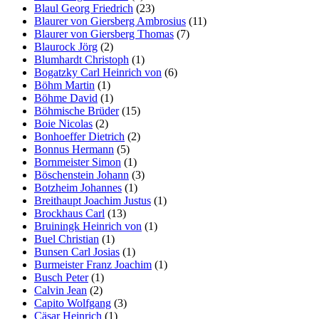
Blaul Georg Friedrich
(23)
Blaurer von Giersberg Ambrosius
(11)
Blaurer von Giersberg Thomas
(7)
Blaurock Jörg
(2)
Blumhardt Christoph
(1)
Bogatzky Carl Heinrich von
(6)
Böhm Martin
(1)
Böhme David
(1)
Böhmische Brüder
(15)
Boie Nicolas
(2)
Bonhoeffer Dietrich
(2)
Bonnus Hermann
(5)
Bornmeister Simon
(1)
Böschenstein Johann
(3)
Botzheim Johannes
(1)
Breithaupt Joachim Justus
(1)
Brockhaus Carl
(13)
Bruiningk Heinrich von
(1)
Buel Christian
(1)
Bunsen Carl Josias
(1)
Burmeister Franz Joachim
(1)
Busch Peter
(1)
Calvin Jean
(2)
Capito Wolfgang
(3)
Cäsar Heinrich
(1)