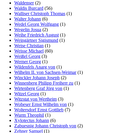
Waldenser
(2)
Waldis Burcard
(56)
Walliser Christoph Thomas
(1)
Walter Johann
(6)
Wedel Georg Wolfgang
(1)
Wegelin Josua
(2)
Weihe Friedrich August
(1)
Weingärtner Sigismund
(1)
Weise Christian
(1)
Weisse Michael
(60)
Weißel Georg
(3)
Werner Georg
(1)
Wildenfels Anarg von
(1)
Wilhelm II. von Sachsen-Weimar
(1)
Winckler Johann Joseph
(2)
Winnenberg Philipp Freiherr zu
(1)
Wirtenberg Graf Jörg von
(1)
Witzel Georg
(1)
Witzstat von Wertheim
(3)
Wobeser Ernst Wilhelm von
(1)
Woltersdorf Ernst Gottlieb
(7)
Wurm Theophil
(1)
Xylotectus Johann
(6)
Zabuesnig Johann Christoph von
(2)
Zehner Samuel
(1)