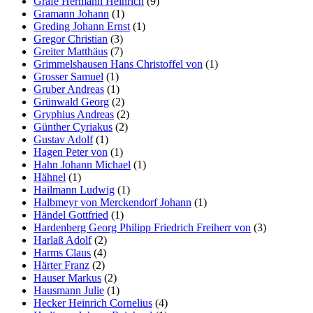
Grafe Hermann Heinrich
(9)
Gramann Johann
(1)
Greding Johann Ernst
(1)
Gregor Christian
(3)
Greiter Matthäus
(7)
Grimmelshausen Hans Christoffel von
(1)
Grosser Samuel
(1)
Gruber Andreas
(1)
Grünwald Georg
(2)
Gryphius Andreas
(2)
Günther Cyriakus
(2)
Gustav Adolf
(1)
Hagen Peter von
(1)
Hahn Johann Michael
(1)
Hähnel
(1)
Hailmann Ludwig
(1)
Halbmeyr von Merckendorf Johann
(1)
Händel Gottfried
(1)
Hardenberg Georg Philipp Friedrich Freiherr von
(3)
Harlaß Adolf
(2)
Harms Claus
(4)
Härter Franz
(2)
Hauser Markus
(2)
Hausmann Julie
(1)
Hecker Heinrich Cornelius
(4)