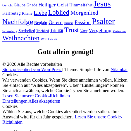
Jesus
Heiliger Geist
Himmelfahrt
Glaube
Gnade
Gericht
Loblied
Liebe
Morgenlied
Karfreitag
Kirche
Psalter
Nachfolge
Ostern
Passion
Neujahr
Parusie
Trost
Vergebung
Trinität
Sterbelied
Tischlied
Vater
Vertrauen
Schöpfung
Weihnachten
Wort Gottes
Gott allein genügt!
© 2026 Alle Rechte vorbehalten
Stolz präsentiert von WordPress
|
Theme: Simple Life von
Nilambar
.
Cookies
Wir verwenden Cookies. Wenn Sie diese annehmen wollen, klicken
Sie einfach auf "Alles akzeptieren". Über "Einstellungen" können
Sie auch auswählen, welche Cookie-Typen Sie annehmen wollen.
Lesen Sie unsere Cookie-Richtlinien
Einstellungen
Alles akzeptieren
Cookies
Wählen Sie aus, welche Cookies akzeptiert werden sollen. Ihre
Auswahl wird für ein Jahr gespeichert.
Lesen Sie unsere Cookie-
Richtlinien