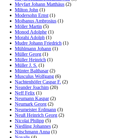
Meyfart Johann Matthäus
(2)
Milton John
(1)
Modersohn Ernst
(1)
Moibanus Ambrosius
(1)
Möller Martin
(5)
Monod Adolphe
(1)
Morahi Adolph
(1)
Mudre Johann Friedrich
(1)
Mühlmann Johann
(1)
Müller Georg
(1)
Müller Heinrich
(1)
Müller J. S.
(1)
Münter Balthasar
(2)
Musculus Wolfgang
(6)
Nachtenhöfer Caspar F.
(2)
Neander Joachim
(20)
Neff Felix
(1)
Neumann Kaspar
(2)
Neumark Georg
(2)
Neumeister Erdmann
(3)
Neuß Heinrich Georg
(2)
Nicolai Philipp
(5)
Niedling Johannes
(2)
Nitschmann Anna
(1)
Novalis
(4)