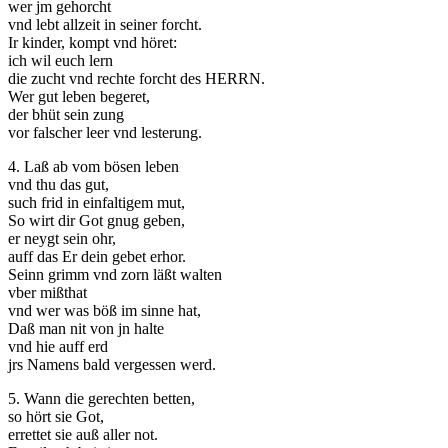
wer jm gehorcht
vnd lebt allzeit in seiner forcht.
Ir kinder, kompt vnd höret:
ich wil euch lern
die zucht vnd rechte forcht des HERRN.
Wer gut leben begeret,
der bhüt sein zung
vor falscher leer vnd lesterung.
4. Laß ab vom bösen leben
vnd thu das gut,
such frid in einfaltigem mut,
So wirt dir Got gnug geben,
er neygt sein ohr,
auff das Er dein gebet erhor.
Seinn grimm vnd zorn läßt walten
vber mißthat
vnd wer was böß im sinne hat,
Daß man nit von jn halte
vnd hie auff erd
jrs Namens bald vergessen werd.
5. Wann die gerechten betten,
so hört sie Got,
errettet sie auß aller not.