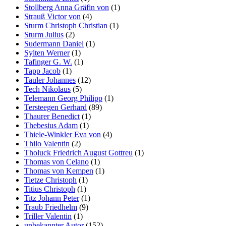
Stollberg Anna Gräfin von
(1)
Strauß Victor von
(4)
Sturm Christoph Christian
(1)
Sturm Julius
(2)
Sudermann Daniel
(1)
Sylten Werner
(1)
Tafinger G. W.
(1)
Tapp Jacob
(1)
Tauler Johannes
(12)
Tech Nikolaus
(5)
Telemann Georg Philipp
(1)
Tersteegen Gerhard
(89)
Thaurer Benedict
(1)
Thebesius Adam
(1)
Thiele-Winkler Eva von
(4)
Thilo Valentin
(2)
Tholuck Friedrich August Gottreu
(1)
Thomas von Celano
(1)
Thomas von Kempen
(1)
Tietze Christoph
(1)
Titius Christoph
(1)
Titz Johann Peter
(1)
Traub Friedhelm
(9)
Triller Valentin
(1)
unbekannter Autor
(152)