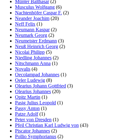
Münter Balthasar
(2)
Musculus Wolfgang
(6)
Nachtenhöfer Caspar F.
(2)
Neander Joachim
(20)
Neff Felix
(1)
Neumann Kaspar
(2)
Neumark Georg
(2)
Neumeister Erdmann
(3)
Neuß Heinrich Georg
(2)
Nicolai Philipp
(5)
Niedling Johannes
(2)
Nitschmann Anna
(1)
Novalis
(4)
Oecolampad Johannes
(1)
Oeler Ludewig
(8)
Olearius Johann Gottfried
(3)
Olearius Johannes
(20)
Opitz Martin
(1)
Pasig Julius Leopold
(1)
Passy Anton
(1)
Patze Adolf
(1)
Peter von Dresden
(1)
Pfeil Christian Karl Ludwig von
(43)
Piscator Johannes
(2)
Pollio Symphorianus
(2)