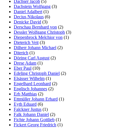
Dachser Jacob
(5)
Dachstein Wolfgang
(3)
Daniel Adalbert
(1)
Decius Nikolaus
(6)
Denicke David
(3)
Derschau Bernhard von
(2)
Dessler Wolfgang Christoph
(3)
Diepenbrock Melchior von
(1)
Dieterich Veit
(3)
Dilherr Johann Michael
(2)
Diterich
(1)
Döring Carl August
(2)
Drese Adam
(1)
Eber Paul
(10)
Edeling Christoph Daniel
(2)
Elsässer Wilhelm
(1)
Engelhard Leonhard
(2)
Englisch Johannes
(2)
Erb Matthias
(2)
Ettmüller Johann Erhard
(1)
Eyth Eduard
(6)
Falckner Justus
(1)
Falk Johann Daniel
(2)
Fichte Johann Gottlieb
(1)
Fickert Georg Friedrich
(1)