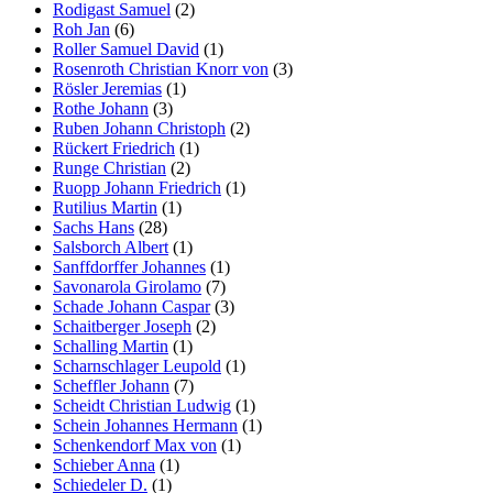
Rodigast Samuel
(2)
Roh Jan
(6)
Roller Samuel David
(1)
Rosenroth Christian Knorr von
(3)
Rösler Jeremias
(1)
Rothe Johann
(3)
Ruben Johann Christoph
(2)
Rückert Friedrich
(1)
Runge Christian
(2)
Ruopp Johann Friedrich
(1)
Rutilius Martin
(1)
Sachs Hans
(28)
Salsborch Albert
(1)
Sanffdorffer Johannes
(1)
Savonarola Girolamo
(7)
Schade Johann Caspar
(3)
Schaitberger Joseph
(2)
Schalling Martin
(1)
Scharnschlager Leupold
(1)
Scheffler Johann
(7)
Scheidt Christian Ludwig
(1)
Schein Johannes Hermann
(1)
Schenkendorf Max von
(1)
Schieber Anna
(1)
Schiedeler D.
(1)