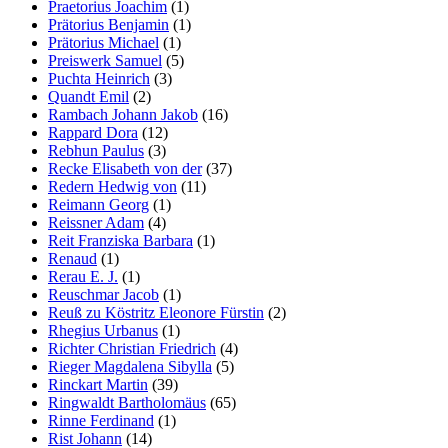
Praetorius Joachim
(1)
Prätorius Benjamin
(1)
Prätorius Michael
(1)
Preiswerk Samuel
(5)
Puchta Heinrich
(3)
Quandt Emil
(2)
Rambach Johann Jakob
(16)
Rappard Dora
(12)
Rebhun Paulus
(3)
Recke Elisabeth von der
(37)
Redern Hedwig von
(11)
Reimann Georg
(1)
Reissner Adam
(4)
Reit Franziska Barbara
(1)
Renaud
(1)
Rerau E. J.
(1)
Reuschmar Jacob
(1)
Reuß zu Köstritz Eleonore Fürstin
(2)
Rhegius Urbanus
(1)
Richter Christian Friedrich
(4)
Rieger Magdalena Sibylla
(5)
Rinckart Martin
(39)
Ringwaldt Bartholomäus
(65)
Rinne Ferdinand
(1)
Rist Johann
(14)