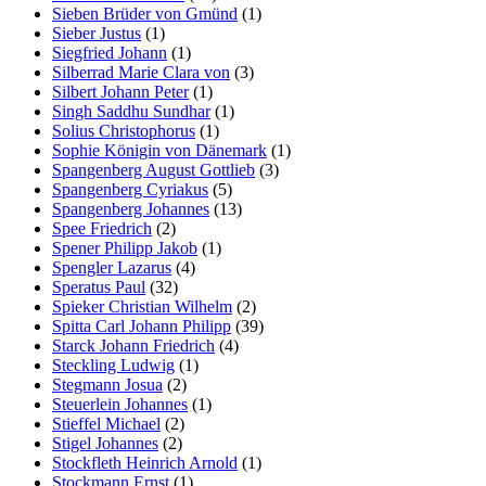
Sieben Brüder von Gmünd
(1)
Sieber Justus
(1)
Siegfried Johann
(1)
Silberrad Marie Clara von
(3)
Silbert Johann Peter
(1)
Singh Saddhu Sundhar
(1)
Solius Christophorus
(1)
Sophie Königin von Dänemark
(1)
Spangenberg August Gottlieb
(3)
Spangenberg Cyriakus
(5)
Spangenberg Johannes
(13)
Spee Friedrich
(2)
Spener Philipp Jakob
(1)
Spengler Lazarus
(4)
Speratus Paul
(32)
Spieker Christian Wilhelm
(2)
Spitta Carl Johann Philipp
(39)
Starck Johann Friedrich
(4)
Steckling Ludwig
(1)
Stegmann Josua
(2)
Steuerlein Johannes
(1)
Stieffel Michael
(2)
Stigel Johannes
(2)
Stockfleth Heinrich Arnold
(1)
Stockmann Ernst
(1)