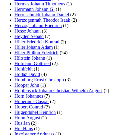
Hermes Johann Timotheus
(1)
Herrmann Johann G.
(1)
Herrnschmidt Johann Daniel
(2)
Hertzogenrath Theodor Isaak
(2)
Herzog Johann Friedrich
(1)
Hesse Johann
(3)
Heyden Sebald
(7)
Hiller Friedrich Konrad
(2)
Hiller Johann Adam
(1)
Hiller Philipp Friedrich
(54)
Hiltstein Johann
(1)
Hofmann Gottfried
(2)
Hohlfeldt
(1)
Hollaz David
(4)
Homburg Ernst Christoph
(3)
Hooper John
(1)
Hopfensack Johann Christian Wilhelm August
(2)
Horn Johannes
(7)
Huberinus Caspar
(2)
Hubert Conrad
(7)
Hugendubel Heinrich
(1)
Huhn August
(1)
Hus Jan
(2)
Hut Hans
(1)
Ingolstetter Andreass
(1)