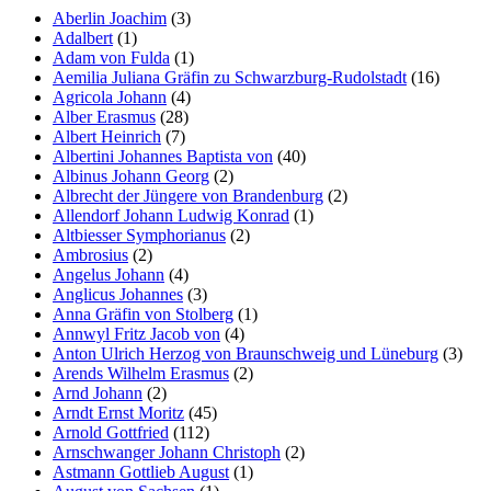
Aberlin Joachim
(3)
Adalbert
(1)
Adam von Fulda
(1)
Aemilia Juliana Gräfin zu Schwarzburg-Rudolstadt
(16)
Agricola Johann
(4)
Alber Erasmus
(28)
Albert Heinrich
(7)
Albertini Johannes Baptista von
(40)
Albinus Johann Georg
(2)
Albrecht der Jüngere von Brandenburg
(2)
Allendorf Johann Ludwig Konrad
(1)
Altbiesser Symphorianus
(2)
Ambrosius
(2)
Angelus Johann
(4)
Anglicus Johannes
(3)
Anna Gräfin von Stolberg
(1)
Annwyl Fritz Jacob von
(4)
Anton Ulrich Herzog von Braunschweig und Lüneburg
(3)
Arends Wilhelm Erasmus
(2)
Arnd Johann
(2)
Arndt Ernst Moritz
(45)
Arnold Gottfried
(112)
Arnschwanger Johann Christoph
(2)
Astmann Gottlieb August
(1)