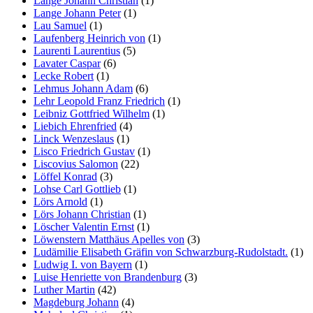
Lange Johann Christian
(1)
Lange Johann Peter
(1)
Lau Samuel
(1)
Laufenberg Heinrich von
(1)
Laurenti Laurentius
(5)
Lavater Caspar
(6)
Lecke Robert
(1)
Lehmus Johann Adam
(6)
Lehr Leopold Franz Friedrich
(1)
Leibniz Gottfried Wilhelm
(1)
Liebich Ehrenfried
(4)
Linck Wenzeslaus
(1)
Lisco Friedrich Gustav
(1)
Liscovius Salomon
(22)
Löffel Konrad
(3)
Lohse Carl Gottlieb
(1)
Lörs Arnold
(1)
Lörs Johann Christian
(1)
Löscher Valentin Ernst
(1)
Löwenstern Matthäus Apelles von
(3)
Ludämilie Elisabeth Gräfin von Schwarzburg-Rudolstadt.
(1)
Ludwig I. von Bayern
(1)
Luise Henriette von Brandenburg
(3)
Luther Martin
(42)
Magdeburg Johann
(4)