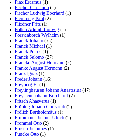
Finx Erasmus
(1)
Fischer Christoph
(1)
Fischer Ludwig Eberhard
(1)
Flemming Paul
(2)
Fliedner Fritz
(1)
Follen Adolph Ludwig
(1)
Forstenborch Wylhelm
(1)
Franck Johann
(55)
Franck Michael
(1)
Franck Petrus
(1)
Franck Salomo
(27)
Francke August Hermann
(2)
Franke August Hermann
(2)
Franz Ignaz
(1)
Freder Johann
(16)
Freyberg H.
(1)
Freylinghausen Johann Anastasius
(47)
Freystein Johann Burchardt
(2)
Fritsch Ahasverus
(1)
Fröbing Johann Christoph
(1)
Frölich Bartholomäus
(1)
Frommann Johann Ulrich
(1)
Frommel Otto
(2)
Frosch Johannes
(1)
Funcke Otto
(1)