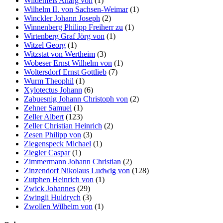
Wildenfels Anarg von
(1)
Wilhelm II. von Sachsen-Weimar
(1)
Winckler Johann Joseph
(2)
Winnenberg Philipp Freiherr zu
(1)
Wirtenberg Graf Jörg von
(1)
Witzel Georg
(1)
Witzstat von Wertheim
(3)
Wobeser Ernst Wilhelm von
(1)
Woltersdorf Ernst Gottlieb
(7)
Wurm Theophil
(1)
Xylotectus Johann
(6)
Zabuesnig Johann Christoph von
(2)
Zehner Samuel
(1)
Zeller Albert
(123)
Zeller Christian Heinrich
(2)
Zesen Philipp von
(3)
Ziegenspeck Michael
(1)
Ziegler Caspar
(1)
Zimmermann Johann Christian
(2)
Zinzendorf Nikolaus Ludwig von
(128)
Zutphen Heinrich von
(1)
Zwick Johannes
(29)
Zwingli Huldrych
(3)
Zwollen Wilhelm von
(1)