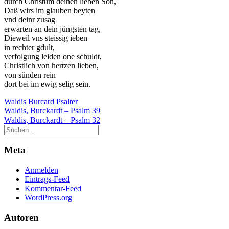
durch Christum deinen lieben Son,
Daß wirs im glauben beyten
vnd deinr zusag
erwarten an dein jüngsten tag,
Dieweil vns steissig ieben
in rechter gdult,
verfolgung leiden one schuldt,
Christlich von hertzen lieben,
von sünden rein
dort bei im ewig selig sein.
Waldis Burcard
Psalter
Beitragsnavigation
Waldis, Burckardt – Psalm 39
Waldis, Burckardt – Psalm 32
Meta
Anmelden
Eintrags-Feed
Kommentar-Feed
WordPress.org
Autoren