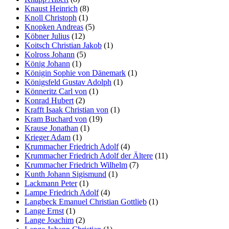
Knaust Heinrich
(8)
Knoll Christoph
(1)
Knopken Andreas
(5)
Köbner Julius
(12)
Koitsch Christian Jakob
(1)
Kolross Johann
(5)
König Johann
(1)
Königin Sophie von Dänemark
(1)
Königsfeld Gustav Adolph
(1)
Könneritz Carl von
(1)
Konrad Hubert
(2)
Krafft Isaak Christian von
(1)
Kram Buchard von
(19)
Krause Jonathan
(1)
Krieger Adam
(1)
Krummacher Friedrich Adolf
(4)
Krummacher Friedrich Adolf der Ältere
(11)
Krummacher Friedrich Wilhelm
(7)
Kunth Johann Sigismund
(1)
Lackmann Peter
(1)
Lampe Friedrich Adolf
(4)
Langbeck Emanuel Christian Gottlieb
(1)
Lange Ernst
(1)
Lange Joachim
(2)