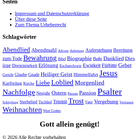
Seiten
Impressum und Datenschutzerklärung
Über diese Seite
Zum Thema Urheberrecht
Schlagwörter
Abendlied
Abendmahl
Bereitung
Auferstehung
Advent
Anbetung
Bewahrung
Biographie
Danklied
zum Tode
Dies
Buße
Bibel
Gebet
irae
Erlösung
Ewigkeit
Fürbitte
Dreieinigkeit
Eschatologie
Jesus
Heiliger Geist
Himmelfahrt
Glaube
Gnade
Gericht
Loblied
Liebe
Morgenlied
Karfreitag
Kirche
Psalter
Nachfolge
Ostern
Passion
Neujahr
Parusie
Trost
Vergebung
Trinität
Sterbelied
Tischlied
Vater
Vertrauen
Schöpfung
Weihnachten
Wort Gottes
Gott allein genügt!
© 2026 Alle Rechte vorbehalten