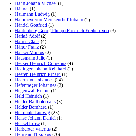
Hahn Johann Michael
(1)
Hähnel
(1)
Hailmann Ludwig
(1)
Halbmeyr von Merckendorf Johann
(1)
Händel Gottfried
(1)
Hardenberg Georg Philipp Friedrich Freiherr von
(3)
Harlaß Adolf
(2)
Harms Claus
(4)
Härter Franz
(2)
Hauser Markus
(2)
Hausmann Julie
(1)
Hecker Heinrich Cornelius
(4)
Hedinger Johann Reinhard
(1)
Heeren Heinrich Erhard
(1)
Heermann Johannes
(24)
Hefentreger Johannes
(2)
Hegenwalt Erhard
(1)
Held Heinrich
(1)
Helder Bartholomäus
(3)
Helder Bernhard
(1)
Helmbold Ludwig
(23)
Hense Johann Daniel
(1)
Hensel Luise
(1)
Herberger Valerius
(2)
Hermann Nikolaus
(76)