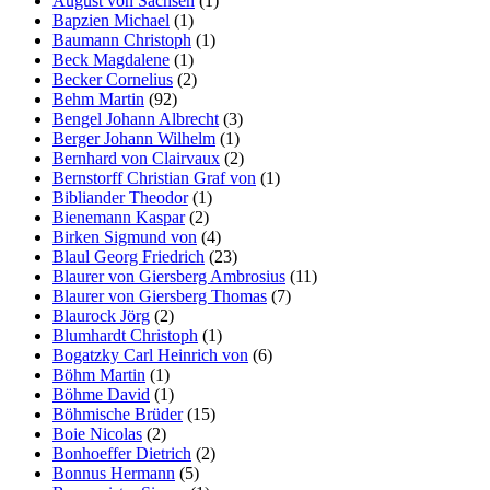
August von Sachsen
(1)
Bapzien Michael
(1)
Baumann Christoph
(1)
Beck Magdalene
(1)
Becker Cornelius
(2)
Behm Martin
(92)
Bengel Johann Albrecht
(3)
Berger Johann Wilhelm
(1)
Bernhard von Clairvaux
(2)
Bernstorff Christian Graf von
(1)
Bibliander Theodor
(1)
Bienemann Kaspar
(2)
Birken Sigmund von
(4)
Blaul Georg Friedrich
(23)
Blaurer von Giersberg Ambrosius
(11)
Blaurer von Giersberg Thomas
(7)
Blaurock Jörg
(2)
Blumhardt Christoph
(1)
Bogatzky Carl Heinrich von
(6)
Böhm Martin
(1)
Böhme David
(1)
Böhmische Brüder
(15)
Boie Nicolas
(2)
Bonhoeffer Dietrich
(2)
Bonnus Hermann
(5)