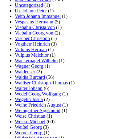
Uncategorized
(1)
Uz Johann Peter
(1)
Veith Johann Immanuel
(1)
Vespasius Hermann
(5)
Viebahn Christa von
(1)
Viebahn Georg von
(2)
Vischer Christoph
(1)
Vogtherr Heinrich
(3)
Vulpius Herman
(1)
Vulpius Melchior
(1)
Wackernagel Wilhelm
(1)
Wagner Georg
(1)
Waldenser
(2)
Waldis Burcard
(56)
Walliser Christoph Thomas
(1)
Walter Johann
(6)
Wedel Georg Wolfgang
(1)
Wegelin Josua
(2)
Weihe Friedrich August
(1)
Weingärtner Sigismund
(1)
Weise Christian
(1)
Weisse Michael
(60)
Weißel Georg
(3)
Werner Georg
(1)