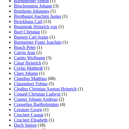
Bornmeister Simon
(1)
Böschenstein Johann
(3)
Botzheim Johannes
(1)
Breithaupt Joachim Justus
(1)
Brockhaus Carl
(13)
Bruiningk Heinrich von
(1)
Buel Christian
(1)
Bunsen Carl Josias
(1)
Burmeister Franz Joachim
(1)
Busch Peter
(1)
Calvin Jean
(2)
Capito Wolfgang
(3)
Cäsar Heinrich
(1)
Cerfas Mattheiß
(1)
Claes Johann
(1)
Claudius Matthias
(68)
Clausnitzer Tobias
(5)
Clodius Christian August Heinrich
(1)
Couard Christian Ludwig
(1)
Cramer Johann Andreas
(2)
Crasselius Bartholomäus
(4)
Creutzer Georg
(1)
Cruciger Caspar
(1)
Cruciger Elisabeth
(1)
Dach Simon
(18)