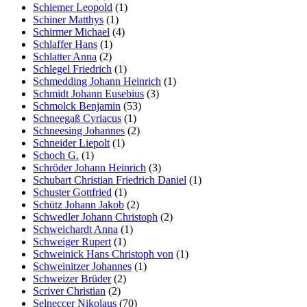
Schiemer Leopold
(1)
Schiner Matthys
(1)
Schirmer Michael
(4)
Schlaffer Hans
(1)
Schlatter Anna
(2)
Schlegel Friedrich
(1)
Schmedding Johann Heinrich
(1)
Schmidt Johann Eusebius
(3)
Schmolck Benjamin
(53)
Schneegaß Cyriacus
(1)
Schneesing Johannes
(2)
Schneider Liepolt
(1)
Schoch G.
(1)
Schröder Johann Heinrich
(3)
Schubart Christian Friedrich Daniel
(1)
Schuster Gottfried
(1)
Schütz Johann Jakob
(2)
Schwedler Johann Christoph
(2)
Schweichardt Anna
(1)
Schweiger Rupert
(1)
Schweinick Hans Christoph von
(1)
Schweinitzer Johannes
(1)
Schweizer Brüder
(2)
Scriver Christian
(2)
Selneccer Nikolaus
(70)