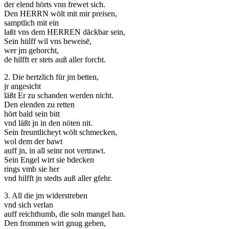
der elend hörts vnn frewet sich.
Den HERRN wölt mit mir preisen,
samptlich mit ein
laßt vns dem HERREN dāckbar sein,
Sein hülff wil vns beweisē,
wer jm gehorcht,
de hilfft er stets auß aller forcht.
2. Die hertzlich für jm betten,
jr angesicht
läßt Er zu schanden werden nicht.
Den elenden zu retten
hört bald sein bitt
vnd läßt jn in den nöten nit.
Sein freuntlicheyt wölt schmecken,
wol dem der bawt
auff jn, in all seinr not vertrawt.
Sein Engel wirt sie bdecken
rings vmb sie her
vnd hilfft jn stedts auß aller gfehr.
3. All die jm widerstreben
vnd sich verlan
auff reichthumb, die soln mangel han.
Den frommen wirt gnug geben,