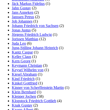
Jäck Markus Fidelius
(1)
Jahn Gustav
(2)
Jans Anneken
(2)
Janssen Petrus
(2)
Job Johannes
(1)
Johann Friedrich von Sachsen
(2)
Jonas Justus
(5)
Jörgens Friedrich Ludwig
(1)
Jorissen Matthias
(12)
Juda Leo
(6)
Jung-Stilling Johann Heinrich
(1)
Kantz Caspar
(1)
Keller Claus
(1)
Kern Georg
(1)
Keymann Christian
(3)
Keysel Wilhelm von
(1)
Kiesel Abraham
(1)
Kind Friedrich
(1)
Kinkel Gottfried
(1)
Kinner von Scherffenstein Martin
(1)
Klein Bernhard
(1)
Klepper Jochen
(58)
Klopstock Friedrich Gottlieb
(4)
Knak Gustav
(2)
Knapp Albert
(8)