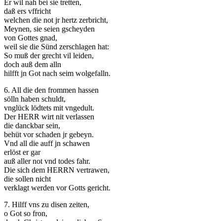
Er wil nah bei sie tretten,
daß ers vffricht
welchen die not jr hertz zerbricht,
Meynen, sie seien gscheyden
von Gottes gnad,
weil sie die Sünd zerschlagen hat:
So muß der grecht vil leiden,
doch auß dem alln
hilfft jn Got nach seim wolgefalln.
6. All die den frommen hassen
sölln haben schuldt,
vnglück lödtets mit vngedult.
Der HERR wirt nit verlassen
die danckbar sein,
behüt vor schaden jr gebeyn.
Vnd all die auff jn schawen
erlöst er gar
auß aller not vnd todes fahr.
Die sich dem HERRN vertrawen,
die sollen nicht
verklagt werden vor Gotts gericht.
7. Hilff vns zu disen zeiten,
o Got so fron,