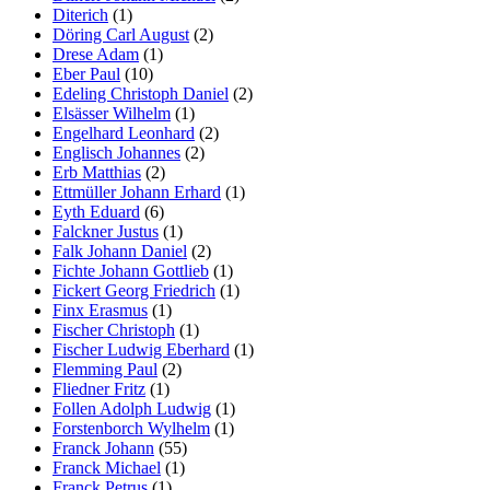
Diterich
(1)
Döring Carl August
(2)
Drese Adam
(1)
Eber Paul
(10)
Edeling Christoph Daniel
(2)
Elsässer Wilhelm
(1)
Engelhard Leonhard
(2)
Englisch Johannes
(2)
Erb Matthias
(2)
Ettmüller Johann Erhard
(1)
Eyth Eduard
(6)
Falckner Justus
(1)
Falk Johann Daniel
(2)
Fichte Johann Gottlieb
(1)
Fickert Georg Friedrich
(1)
Finx Erasmus
(1)
Fischer Christoph
(1)
Fischer Ludwig Eberhard
(1)
Flemming Paul
(2)
Fliedner Fritz
(1)
Follen Adolph Ludwig
(1)
Forstenborch Wylhelm
(1)
Franck Johann
(55)
Franck Michael
(1)
Franck Petrus
(1)