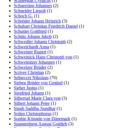
Schneegaß Cyriacus
(1)
Schneesing Johannes
(2)
Schneider Liepolt
(1)
Schoch G.
(1)
Schröder Johann Heinrich
(3)
Schubart Christian Friedrich Daniel
(1)
Schuster Gottfried
(1)
Schütz Johann Jakob
(2)
Schwedler Johann Christoph
(2)
Schweichardt Anna
(1)
Schweiger Rupert
(1)
Schweinick Hans Christoph von
(1)
Schweinitzer Johannes
(1)
Schweizer Brüder
(2)
Scriver Christian
(2)
Selneccer Nikolaus
(70)
Sieben Brüder von Gmünd
(1)
Sieber Justus
(1)
Siegfried Johann
(1)
Silberrad Marie Clara von
(3)
Silbert Johann Peter
(1)
Singh Saddhu Sundhar
(1)
Solius Christophorus
(1)
Sophie Königin von Dänemark
(1)
Spangenberg August Gottlieb
(3)