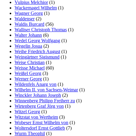
Vulpius Melchior
(1)
Wackernagel Wilhelm
(1)
Wagner Georg
(1)
Waldenser
(2)
Waldis Burcard
(56)
Walliser Christoph Thomas
(1)
Walter Johann
(6)
Wedel Georg Wolfgang
(1)
Wegelin Josua
(2)
Weihe Friedrich August
(1)
Weingärtner Sigismund
(1)
Weise Christian
(1)
Weisse Michael
(60)
Weißel Georg
(3)
Werner Georg
(1)
Wildenfels Anarg von
(1)
Wilhelm II. von Sachsen-Weimar
(1)
Winckler Johann Joseph
(2)
Winnenberg Philipp Freiherr zu
(1)
Wirtenberg Graf Jörg von
(1)
Witzel Georg
(1)
Witzstat von Wertheim
(3)
Wobeser Ernst Wilhelm von
(1)
Woltersdorf Ernst Gottlieb
(7)
Wurm Theophil
(1)