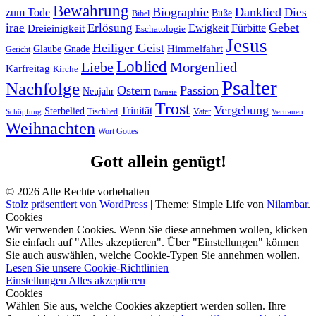
Bewahrung
Biographie
Danklied
zum Tode
Dies
Buße
Bibel
Gebet
irae
Erlösung
Ewigkeit
Fürbitte
Dreieinigkeit
Eschatologie
Jesus
Heiliger Geist
Himmelfahrt
Glaube
Gnade
Gericht
Loblied
Liebe
Morgenlied
Karfreitag
Kirche
Psalter
Nachfolge
Ostern
Passion
Neujahr
Parusie
Trost
Vergebung
Trinität
Sterbelied
Tischlied
Vater
Vertrauen
Schöpfung
Weihnachten
Wort Gottes
Gott allein genügt!
© 2026 Alle Rechte vorbehalten
Stolz präsentiert von WordPress
|
Theme: Simple Life von
Nilambar
.
Cookies
Wir verwenden Cookies. Wenn Sie diese annehmen wollen, klicken
Sie einfach auf "Alles akzeptieren". Über "Einstellungen" können
Sie auch auswählen, welche Cookie-Typen Sie annehmen wollen.
Lesen Sie unsere Cookie-Richtlinien
Einstellungen
Alles akzeptieren
Cookies
Wählen Sie aus, welche Cookies akzeptiert werden sollen. Ihre