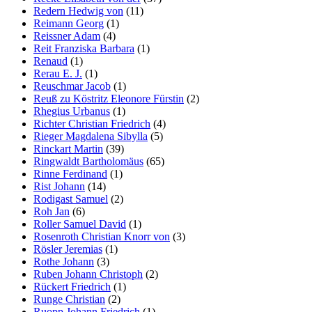
Redern Hedwig von
(11)
Reimann Georg
(1)
Reissner Adam
(4)
Reit Franziska Barbara
(1)
Renaud
(1)
Rerau E. J.
(1)
Reuschmar Jacob
(1)
Reuß zu Köstritz Eleonore Fürstin
(2)
Rhegius Urbanus
(1)
Richter Christian Friedrich
(4)
Rieger Magdalena Sibylla
(5)
Rinckart Martin
(39)
Ringwaldt Bartholomäus
(65)
Rinne Ferdinand
(1)
Rist Johann
(14)
Rodigast Samuel
(2)
Roh Jan
(6)
Roller Samuel David
(1)
Rosenroth Christian Knorr von
(3)
Rösler Jeremias
(1)
Rothe Johann
(3)
Ruben Johann Christoph
(2)
Rückert Friedrich
(1)
Runge Christian
(2)
Ruopp Johann Friedrich
(1)