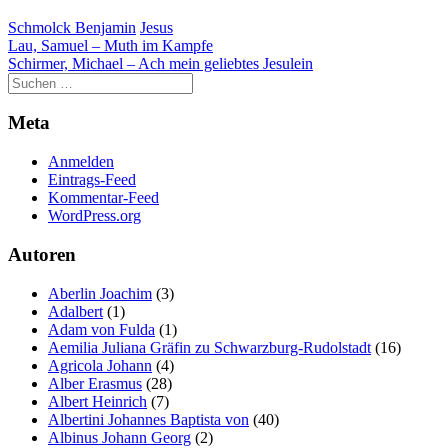
Schmolck Benjamin
Jesus
Beitragsnavigation
Lau, Samuel – Muth im Kampfe
Schirmer, Michael – Ach mein geliebtes Jesulein
Meta
Anmelden
Eintrags-Feed
Kommentar-Feed
WordPress.org
Autoren
Aberlin Joachim
(3)
Adalbert
(1)
Adam von Fulda
(1)
Aemilia Juliana Gräfin zu Schwarzburg-Rudolstadt
(16)
Agricola Johann
(4)
Alber Erasmus
(28)
Albert Heinrich
(7)
Albertini Johannes Baptista von
(40)
Albinus Johann Georg
(2)