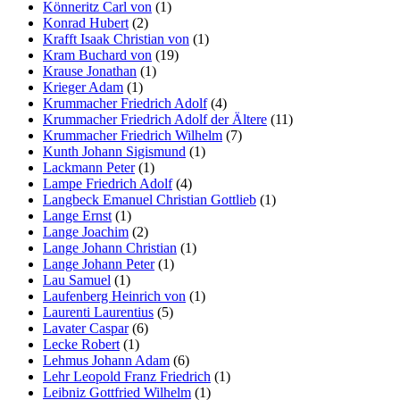
Könneritz Carl von
(1)
Konrad Hubert
(2)
Krafft Isaak Christian von
(1)
Kram Buchard von
(19)
Krause Jonathan
(1)
Krieger Adam
(1)
Krummacher Friedrich Adolf
(4)
Krummacher Friedrich Adolf der Ältere
(11)
Krummacher Friedrich Wilhelm
(7)
Kunth Johann Sigismund
(1)
Lackmann Peter
(1)
Lampe Friedrich Adolf
(4)
Langbeck Emanuel Christian Gottlieb
(1)
Lange Ernst
(1)
Lange Joachim
(2)
Lange Johann Christian
(1)
Lange Johann Peter
(1)
Lau Samuel
(1)
Laufenberg Heinrich von
(1)
Laurenti Laurentius
(5)
Lavater Caspar
(6)
Lecke Robert
(1)
Lehmus Johann Adam
(6)
Lehr Leopold Franz Friedrich
(1)
Leibniz Gottfried Wilhelm
(1)