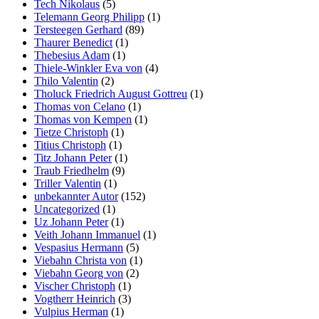
Tech Nikolaus
(5)
Telemann Georg Philipp
(1)
Tersteegen Gerhard
(89)
Thaurer Benedict
(1)
Thebesius Adam
(1)
Thiele-Winkler Eva von
(4)
Thilo Valentin
(2)
Tholuck Friedrich August Gottreu
(1)
Thomas von Celano
(1)
Thomas von Kempen
(1)
Tietze Christoph
(1)
Titius Christoph
(1)
Titz Johann Peter
(1)
Traub Friedhelm
(9)
Triller Valentin
(1)
unbekannter Autor
(152)
Uncategorized
(1)
Uz Johann Peter
(1)
Veith Johann Immanuel
(1)
Vespasius Hermann
(5)
Viebahn Christa von
(1)
Viebahn Georg von
(2)
Vischer Christoph
(1)
Vogtherr Heinrich
(3)
Vulpius Herman
(1)