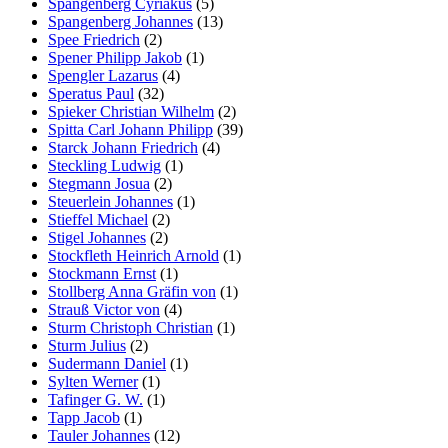
Spangenberg Cyriakus
(5)
Spangenberg Johannes
(13)
Spee Friedrich
(2)
Spener Philipp Jakob
(1)
Spengler Lazarus
(4)
Speratus Paul
(32)
Spieker Christian Wilhelm
(2)
Spitta Carl Johann Philipp
(39)
Starck Johann Friedrich
(4)
Steckling Ludwig
(1)
Stegmann Josua
(2)
Steuerlein Johannes
(1)
Stieffel Michael
(2)
Stigel Johannes
(2)
Stockfleth Heinrich Arnold
(1)
Stockmann Ernst
(1)
Stollberg Anna Gräfin von
(1)
Strauß Victor von
(4)
Sturm Christoph Christian
(1)
Sturm Julius
(2)
Sudermann Daniel
(1)
Sylten Werner
(1)
Tafinger G. W.
(1)
Tapp Jacob
(1)
Tauler Johannes
(12)