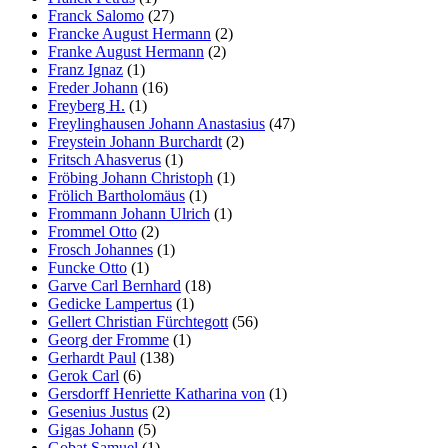
Franck Salomo
(27)
Francke August Hermann
(2)
Franke August Hermann
(2)
Franz Ignaz
(1)
Freder Johann
(16)
Freyberg H.
(1)
Freylinghausen Johann Anastasius
(47)
Freystein Johann Burchardt
(2)
Fritsch Ahasverus
(1)
Fröbing Johann Christoph
(1)
Frölich Bartholomäus
(1)
Frommann Johann Ulrich
(1)
Frommel Otto
(2)
Frosch Johannes
(1)
Funcke Otto
(1)
Garve Carl Bernhard
(18)
Gedicke Lampertus
(1)
Gellert Christian Fürchtegott
(56)
Georg der Fromme
(1)
Gerhardt Paul
(138)
Gerok Carl
(6)
Gersdorff Henriette Katharina von
(1)
Gesenius Justus
(2)
Gigas Johann
(5)
Gobat Samuel
(1)