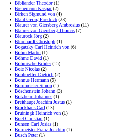
Bibliander Theodor
(1)
Bienemann Kaspar
(2)
Birken Sigmund von
(4)
Blaul Georg Friedrich
(23)
Blaurer von Giersberg Ambrosius
(11)
Blaurer von Giersberg Thomas
(7)
Blaurock Jörg
(2)
Blumhardt Christoph
(1)
Bogatzky Carl Heinrich von
(6)
Böhm Martin
(1)
Böhme David
(1)
Böhmische Brüder
(15)
Boie Nicolas
(2)
Bonhoeffer Dietrich
(2)
Bonnus Hermann
(5)
Bornmeister Simon
(1)
Böschenstein Johann
(3)
Botzheim Johannes
(1)
Breithaupt Joachim Justus
(1)
Brockhaus Carl
(13)
Bruiningk Heinrich von
(1)
Buel Christian
(1)
Bunsen Carl Josias
(1)
Burmeister Franz Joachim
(1)
Busch Peter
(1)