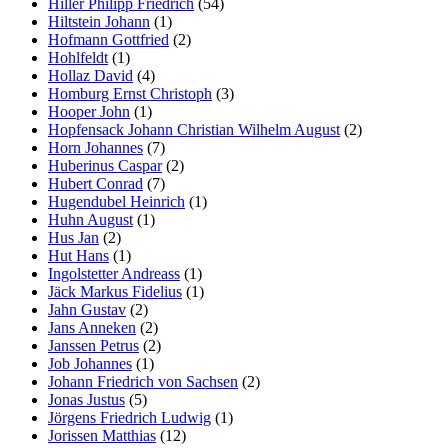
Hiller Philipp Friedrich
(54)
Hiltstein Johann
(1)
Hofmann Gottfried
(2)
Hohlfeldt
(1)
Hollaz David
(4)
Homburg Ernst Christoph
(3)
Hooper John
(1)
Hopfensack Johann Christian Wilhelm August
(2)
Horn Johannes
(7)
Huberinus Caspar
(2)
Hubert Conrad
(7)
Hugendubel Heinrich
(1)
Huhn August
(1)
Hus Jan
(2)
Hut Hans
(1)
Ingolstetter Andreass
(1)
Jäck Markus Fidelius
(1)
Jahn Gustav
(2)
Jans Anneken
(2)
Janssen Petrus
(2)
Job Johannes
(1)
Johann Friedrich von Sachsen
(2)
Jonas Justus
(5)
Jörgens Friedrich Ludwig
(1)
Jorissen Matthias
(12)