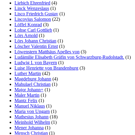
Liebich Ehrenfried
(4)
Linck Wenzeslaus
(1)
Lisco Friedrich Gustav
(1)
Liscovius Salomon
(22)
Löffel Konrad
(3)
Lohse Carl Gottlieb
(1)
Lörs Arnold
(1)
Lörs Johann Christian
(1)
Löscher Valentin Ernst
(1)
Löwenstern Matthäus Apelles von
(3)
Ludämilie Elisabeth Gräfin von Schwarzburg-Rudolstadt.
(1)
Ludwig I. von Bayern
(1)
Luise Henriette von Brandenburg
(3)
Luther Martin
(42)
Magdeburg Johann
(4)
Mahulael Christian
(1)
Major Johann+
(1)
Maler Martin
(1)
Mantz Felix
(1)
Manuel Niklaus
(1)
Maria von Ungarn
(1)
Mathesius Johann
(18)
Meinhold Wilhelm
(1)
Mener Johanna
(1)
Mensch Christian
(1)