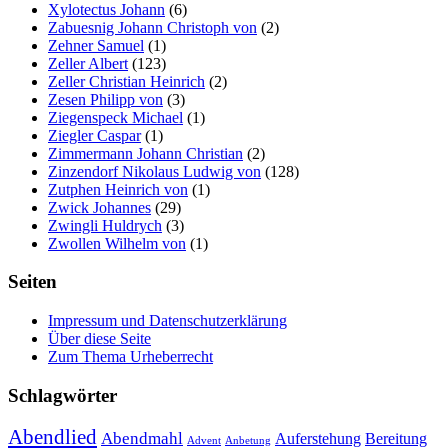
Xylotectus Johann
(6)
Zabuesnig Johann Christoph von
(2)
Zehner Samuel
(1)
Zeller Albert
(123)
Zeller Christian Heinrich
(2)
Zesen Philipp von
(3)
Ziegenspeck Michael
(1)
Ziegler Caspar
(1)
Zimmermann Johann Christian
(2)
Zinzendorf Nikolaus Ludwig von
(128)
Zutphen Heinrich von
(1)
Zwick Johannes
(29)
Zwingli Huldrych
(3)
Zwollen Wilhelm von
(1)
Seiten
Impressum und Datenschutzerklärung
Über diese Seite
Zum Thema Urheberrecht
Schlagwörter
Abendlied
Abendmahl
Bereitung
Auferstehung
Advent
Anbetung