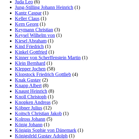
Juda Leo
(6)
Jung-Stilling Johann Heinrich
(1)
Kantz Caspar
(1)
Keller Claus
(1)
Kern Georg
(1)
Keymann Christian
(3)
Keysel Wilhelm von
(1)
Kiesel Abraham
(1)
Kind Friedrich
(1)
Kinkel Gottfried
(1)
Kinner von Scherffenstein Martin
(1)
Klein Bernhard
(1)
Klepper Jochen
(58)
Klopstock Friedrich Gottlieb
(4)
Knak Gustav
(2)
Knapp Albert
(8)
Knaust Heinrich
(8)
Knoll Christoph
(1)
Knopken Andreas
(5)
Köbner Julius
(12)
Koitsch Christian Jakob
(1)
Kolross Johann
(5)
König Johann
(1)
Königin Sophie von Dänemark
(1)
Königsfeld Gustav Adolph
(1)