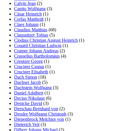
Calvin Jean
(2)
Capito Wolfgang
(3)
Cäsar Heinrich
(1)
Cerfas Mattheiß
(1)
Claes Johann
(1)
Claudius Matthias
(68)
Clausnitzer Tobias
(5)
Clodius Christian August Heinrich
(1)
Couard Christian Ludwig
(1)
Cramer Johann Andreas
(2)
Crasselius Bartholomäus
(4)
Creutzer Georg
(1)
Cruciger Caspar
(1)
Cruciger Elisabeth
(1)
Dach Simon
(18)
Dachser Jacob
(5)
Dachstein Wolfgang
(3)
Daniel Adalbert
(1)
Decius Nikolaus
(6)
Denicke David
(3)
Derschau Bernhard von
(2)
Dessler Wolfgang Christoph
(3)
Diepenbrock Melchior von
(1)
Dieterich Veit
(3)
Dilherr Johann Michael
(2)