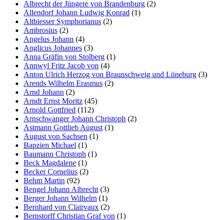
Albrecht der Jüngere von Brandenburg
(2)
Allendorf Johann Ludwig Konrad
(1)
Altbiesser Symphorianus
(2)
Ambrosius
(2)
Angelus Johann
(4)
Anglicus Johannes
(3)
Anna Gräfin von Stolberg
(1)
Annwyl Fritz Jacob von
(4)
Anton Ulrich Herzog von Braunschweig und Lüneburg
(3)
Arends Wilhelm Erasmus
(2)
Arnd Johann
(2)
Arndt Ernst Moritz
(45)
Arnold Gottfried
(112)
Arnschwanger Johann Christoph
(2)
Astmann Gottlieb August
(1)
August von Sachsen
(1)
Bapzien Michael
(1)
Baumann Christoph
(1)
Beck Magdalene
(1)
Becker Cornelius
(2)
Behm Martin
(92)
Bengel Johann Albrecht
(3)
Berger Johann Wilhelm
(1)
Bernhard von Clairvaux
(2)
Bernstorff Christian Graf von
(1)