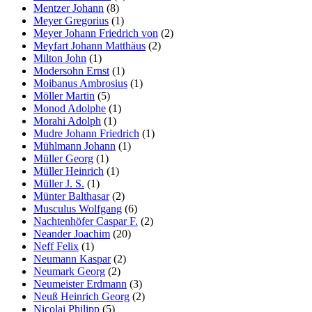
Mentzer Johann
(8)
Meyer Gregorius
(1)
Meyer Johann Friedrich von
(2)
Meyfart Johann Matthäus
(2)
Milton John
(1)
Modersohn Ernst
(1)
Moibanus Ambrosius
(1)
Möller Martin
(5)
Monod Adolphe
(1)
Morahi Adolph
(1)
Mudre Johann Friedrich
(1)
Mühlmann Johann
(1)
Müller Georg
(1)
Müller Heinrich
(1)
Müller J. S.
(1)
Münter Balthasar
(2)
Musculus Wolfgang
(6)
Nachtenhöfer Caspar F.
(2)
Neander Joachim
(20)
Neff Felix
(1)
Neumann Kaspar
(2)
Neumark Georg
(2)
Neumeister Erdmann
(3)
Neuß Heinrich Georg
(2)
Nicolai Philipp
(5)