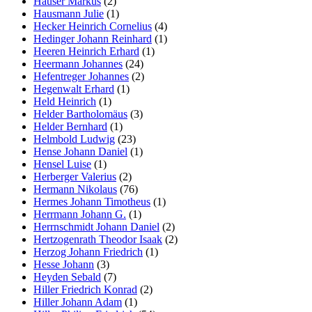
Hauser Markus
(2)
Hausmann Julie
(1)
Hecker Heinrich Cornelius
(4)
Hedinger Johann Reinhard
(1)
Heeren Heinrich Erhard
(1)
Heermann Johannes
(24)
Hefentreger Johannes
(2)
Hegenwalt Erhard
(1)
Held Heinrich
(1)
Helder Bartholomäus
(3)
Helder Bernhard
(1)
Helmbold Ludwig
(23)
Hense Johann Daniel
(1)
Hensel Luise
(1)
Herberger Valerius
(2)
Hermann Nikolaus
(76)
Hermes Johann Timotheus
(1)
Herrmann Johann G.
(1)
Herrnschmidt Johann Daniel
(2)
Hertzogenrath Theodor Isaak
(2)
Herzog Johann Friedrich
(1)
Hesse Johann
(3)
Heyden Sebald
(7)
Hiller Friedrich Konrad
(2)
Hiller Johann Adam
(1)