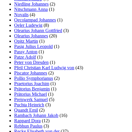
Niedling Johannes
(2)
Nitschmann Anna
(1)
Novalis
(4)
Oecolampad Johannes
(1)
Oeler Ludewig
(8)
Olearius Johann Gottfried
(3)
Olearius Johannes
(20)
Opitz Martin
(1)
Pasig Julius Leopold
(1)
Passy Anton
(1)
Patze Adolf
(1)
Peter von Dresden
(1)
Pfeil Christian Karl Ludwig von
(43)
Piscator Johannes
(2)
Pollio Symphorianus
(2)
Praetorius Joachim
(1)
Prätorius Benjamin
(1)
Prätorius Michael
(1)
Preiswerk Samuel
(5)
Puchta Heinrich
(3)
Quandt Emil
(2)
Rambach Johann Jakob
(16)
Rappard Dora
(12)
Rebhun Paulus
(3)
Recke Elisabeth von der
(37)