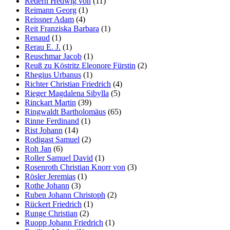
Redern Hedwig von
(11)
Reimann Georg
(1)
Reissner Adam
(4)
Reit Franziska Barbara
(1)
Renaud
(1)
Rerau E. J.
(1)
Reuschmar Jacob
(1)
Reuß zu Köstritz Eleonore Fürstin
(2)
Rhegius Urbanus
(1)
Richter Christian Friedrich
(4)
Rieger Magdalena Sibylla
(5)
Rinckart Martin
(39)
Ringwaldt Bartholomäus
(65)
Rinne Ferdinand
(1)
Rist Johann
(14)
Rodigast Samuel
(2)
Roh Jan
(6)
Roller Samuel David
(1)
Rosenroth Christian Knorr von
(3)
Rösler Jeremias
(1)
Rothe Johann
(3)
Ruben Johann Christoph
(2)
Rückert Friedrich
(1)
Runge Christian
(2)
Ruopp Johann Friedrich
(1)