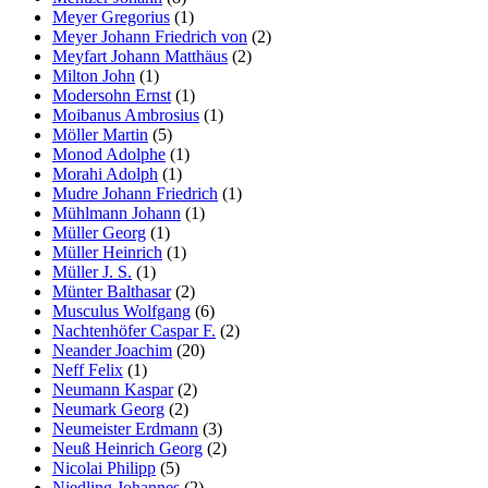
Meyer Gregorius
(1)
Meyer Johann Friedrich von
(2)
Meyfart Johann Matthäus
(2)
Milton John
(1)
Modersohn Ernst
(1)
Moibanus Ambrosius
(1)
Möller Martin
(5)
Monod Adolphe
(1)
Morahi Adolph
(1)
Mudre Johann Friedrich
(1)
Mühlmann Johann
(1)
Müller Georg
(1)
Müller Heinrich
(1)
Müller J. S.
(1)
Münter Balthasar
(2)
Musculus Wolfgang
(6)
Nachtenhöfer Caspar F.
(2)
Neander Joachim
(20)
Neff Felix
(1)
Neumann Kaspar
(2)
Neumark Georg
(2)
Neumeister Erdmann
(3)
Neuß Heinrich Georg
(2)
Nicolai Philipp
(5)
Niedling Johannes
(2)