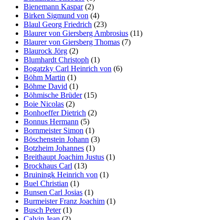
Bienemann Kaspar
(2)
Birken Sigmund von
(4)
Blaul Georg Friedrich
(23)
Blaurer von Giersberg Ambrosius
(11)
Blaurer von Giersberg Thomas
(7)
Blaurock Jörg
(2)
Blumhardt Christoph
(1)
Bogatzky Carl Heinrich von
(6)
Böhm Martin
(1)
Böhme David
(1)
Böhmische Brüder
(15)
Boie Nicolas
(2)
Bonhoeffer Dietrich
(2)
Bonnus Hermann
(5)
Bornmeister Simon
(1)
Böschenstein Johann
(3)
Botzheim Johannes
(1)
Breithaupt Joachim Justus
(1)
Brockhaus Carl
(13)
Bruiningk Heinrich von
(1)
Buel Christian
(1)
Bunsen Carl Josias
(1)
Burmeister Franz Joachim
(1)
Busch Peter
(1)
Calvin Jean
(2)