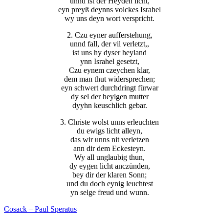
unnd ist der Heyden licht,
eyn preyß deynns volckes Israhel
wy uns deyn wort verspricht.
2. Czu eyner aufferstehung,
unnd fall, der vil verletzt,,
ist uns hy dyser heyland
ynn Israhel gesetzt,
Czu eynem czeychen klar,
dem man thut widersprechen;
eyn schwert durchdringt fürwar
dy sel der heylgen mutter
dyyhn keuschlich gebar.
3. Christe wolst unns erleuchten
du ewigs licht alleyn,
das wir unns nit verletzen
ann dir dem Eckesteyn.
Wy all unglaubig thun,
dy eygen licht anczünden,
bey dir der klaren Sonn;
und du doch eynig leuchtest
yn selge freud und wunn.
Cosack – Paul Speratus