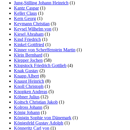
Jung-Stilling Johann Heinrich
(1)
Kantz Caspar
(1)
Keller Claus
(1)
Kern Georg
(1)
Keymann Christian
(3)
Keysel Wilhelm von
(1)
Kiesel Abraham
(1)
Kind Friedrich
(1)
Kinkel Gottfried
(1)
Kinner von Scherffenstein Martin
(1)
Klein Bernhard
(1)
Klepper Jochen
(58)
Klopstock Friedrich Gottlieb
(4)
Knak Gustav
(2)
Knapp Albert
(8)
Knaust Heinrich
(8)
Knoll Christoph
(1)
Knopken Andreas
(5)
Köbner Julius
(12)
Koitsch Christian Jakob
(1)
Kolross Johann
(5)
König Johann
(1)
Königin Sophie von Dänemark
(1)
Königsfeld Gustav Adolph
(1)
Könneritz Carl von
(1)