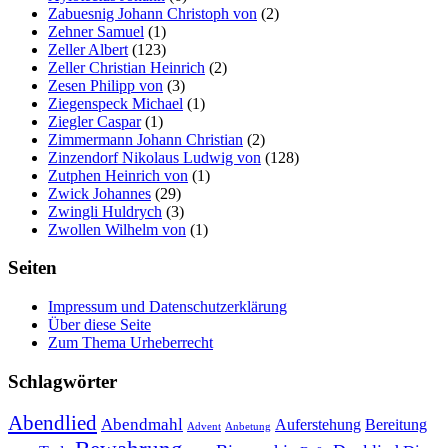
Zabuesnig Johann Christoph von
(2)
Zehner Samuel
(1)
Zeller Albert
(123)
Zeller Christian Heinrich
(2)
Zesen Philipp von
(3)
Ziegenspeck Michael
(1)
Ziegler Caspar
(1)
Zimmermann Johann Christian
(2)
Zinzendorf Nikolaus Ludwig von
(128)
Zutphen Heinrich von
(1)
Zwick Johannes
(29)
Zwingli Huldrych
(3)
Zwollen Wilhelm von
(1)
Seiten
Impressum und Datenschutzerklärung
Über diese Seite
Zum Thema Urheberrecht
Schlagwörter
Abendlied
Abendmahl
Bereitung
Auferstehung
Advent
Anbetung