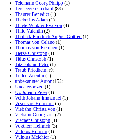
Telemann Georg Philipp
(1)
Tersteegen Gerhard
(89)
Thaurer Benedict
(1)
Thebesius Adam
(1)
Thiele-Winkler Eva von
(4)
Thilo Valentin
(2)
Tholuck Friedrich August Gottreu
(1)
Thomas von Celano
(1)
Thomas von Kempen
(1)
Tietze Christoph
(1)
Titius Christoph
(1)
Titz Johann Peter
(1)
Traub Friedhelm
(9)
Triller Valentin
(1)
unbekannter Autor
(152)
Uncategorized
(1)
Uz Johann Peter
(1)
Veith Johann Immanuel
(1)
Vespasius Hermann
(5)
Viebahn Christa von
(1)
Viebahn Georg von
(2)
Vischer Christoph
(1)
Vogtherr Heinrich
(3)
Vulpius Herman
(1)
Vulpius Melchior
(1)