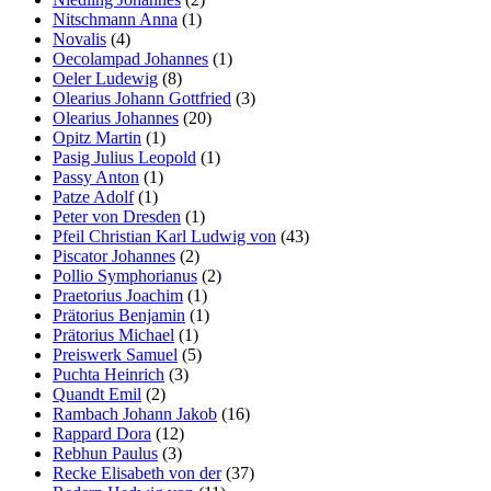
Nitschmann Anna
(1)
Novalis
(4)
Oecolampad Johannes
(1)
Oeler Ludewig
(8)
Olearius Johann Gottfried
(3)
Olearius Johannes
(20)
Opitz Martin
(1)
Pasig Julius Leopold
(1)
Passy Anton
(1)
Patze Adolf
(1)
Peter von Dresden
(1)
Pfeil Christian Karl Ludwig von
(43)
Piscator Johannes
(2)
Pollio Symphorianus
(2)
Praetorius Joachim
(1)
Prätorius Benjamin
(1)
Prätorius Michael
(1)
Preiswerk Samuel
(5)
Puchta Heinrich
(3)
Quandt Emil
(2)
Rambach Johann Jakob
(16)
Rappard Dora
(12)
Rebhun Paulus
(3)
Recke Elisabeth von der
(37)