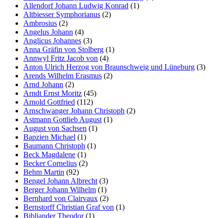
Allendorf Johann Ludwig Konrad
(1)
Altbiesser Symphorianus
(2)
Ambrosius
(2)
Angelus Johann
(4)
Anglicus Johannes
(3)
Anna Gräfin von Stolberg
(1)
Annwyl Fritz Jacob von
(4)
Anton Ulrich Herzog von Braunschweig und Lüneburg
(3)
Arends Wilhelm Erasmus
(2)
Arnd Johann
(2)
Arndt Ernst Moritz
(45)
Arnold Gottfried
(112)
Arnschwanger Johann Christoph
(2)
Astmann Gottlieb August
(1)
August von Sachsen
(1)
Bapzien Michael
(1)
Baumann Christoph
(1)
Beck Magdalene
(1)
Becker Cornelius
(2)
Behm Martin
(92)
Bengel Johann Albrecht
(3)
Berger Johann Wilhelm
(1)
Bernhard von Clairvaux
(2)
Bernstorff Christian Graf von
(1)
Bibliander Theodor
(1)