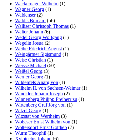
Wackernagel Wilhelm
(1)
Wagner Georg
(1)
Waldenser
(2)
Waldis Burcard
(56)
Walliser Christoph Thomas
(1)
Walter Johann
(6)
Wedel Georg Wolfgang
(1)
Wegelin Josua
(2)
Weihe Friedrich August
(1)
Weingärtner Sigismund
(1)
Weise Christian
(1)
Weisse Michael
(60)
Weißel Georg
(3)
Werner Georg
(1)
Wildenfels Anarg von
(1)
Wilhelm II. von Sachsen-Weimar
(1)
Winckler Johann Joseph
(2)
Winnenberg Philipp Freiherr zu
(1)
Wirtenberg Graf Jörg von
(1)
Witzel Georg
(1)
Witzstat von Wertheim
(3)
Wobeser Ernst Wilhelm von
(1)
Woltersdorf Ernst Gottlieb
(7)
Wurm Theophil
(1)
Xylotectus Johann
(6)