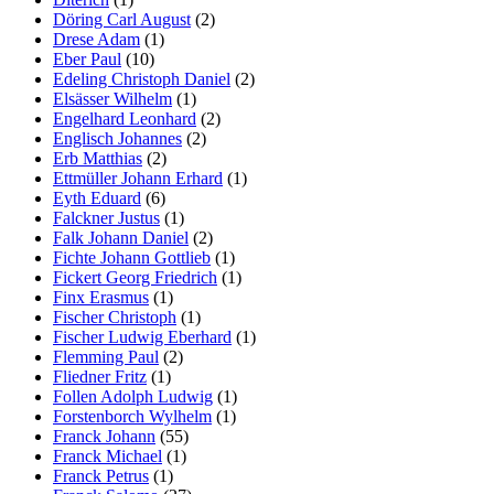
Döring Carl August
(2)
Drese Adam
(1)
Eber Paul
(10)
Edeling Christoph Daniel
(2)
Elsässer Wilhelm
(1)
Engelhard Leonhard
(2)
Englisch Johannes
(2)
Erb Matthias
(2)
Ettmüller Johann Erhard
(1)
Eyth Eduard
(6)
Falckner Justus
(1)
Falk Johann Daniel
(2)
Fichte Johann Gottlieb
(1)
Fickert Georg Friedrich
(1)
Finx Erasmus
(1)
Fischer Christoph
(1)
Fischer Ludwig Eberhard
(1)
Flemming Paul
(2)
Fliedner Fritz
(1)
Follen Adolph Ludwig
(1)
Forstenborch Wylhelm
(1)
Franck Johann
(55)
Franck Michael
(1)
Franck Petrus
(1)