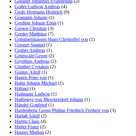
Gossner Johannes Evangelista
(2)
Gotter Ludwig Andreas
(4)
Grafe Hermann Heinrich
(9)
Gramann Johann
(1)
Greding Johann Ernst
(1)
Gregor Christian
(3)
Greiter Matthäus
(7)
Grimmelshausen Hans Christoffel von
(1)
Grosser Samuel
(1)
Gruber Andreas
(1)
Grünwald Georg
(2)
Gryphius Andreas
(2)
Günther Cyriakus
(2)
Gustav Adolf
(1)
Hagen Peter von
(1)
Hahn Johann Michael
(1)
Hähnel
(1)
Hailmann Ludwig
(1)
Halbmeyr von Merckendorf Johann
(1)
Händel Gottfried
(1)
Hardenberg Georg Philipp Friedrich Freiherr von
(3)
Harlaß Adolf
(2)
Harms Claus
(4)
Härter Franz
(2)
Hauser Markus
(2)