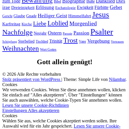
Bewahrung
Biographie
Danklied
zum Tode
Dies
Buße
Bibel
Gebet
irae
Erlösung
Ewigkeit
Fürbitte
Dreieinigkeit
Eschatologie
Jesus
Heiliger Geist
Himmelfahrt
Glaube
Gnade
Gericht
Loblied
Liebe
Morgenlied
Karfreitag
Kirche
Psalter
Nachfolge
Ostern
Passion
Neujahr
Parusie
Trost
Vergebung
Trinität
Sterbelied
Tischlied
Vater
Vertrauen
Schöpfung
Weihnachten
Wort Gottes
Gott allein genügt!
© 2026 Alle Rechte vorbehalten
Stolz präsentiert von WordPress
|
Theme: Simple Life von
Nilambar
.
Cookies
Wir verwenden Cookies. Wenn Sie diese annehmen wollen, klicken
Sie einfach auf "Alles akzeptieren". Über "Einstellungen" können
Sie auch auswählen, welche Cookie-Typen Sie annehmen wollen.
Lesen Sie unsere Cookie-Richtlinien
Einstellungen
Alles akzeptieren
Cookies
Wählen Sie aus, welche Cookies akzeptiert werden sollen. Ihre
Auswahl wird für ein Jahr gespeichert.
Lesen Sie unsere Cookie-