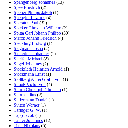
Spangenberg Johannes
(13)
Spee Friedrich
(2)
Spener Philipp Jakob
(1)
Spengler Lazarus
(4)
Speratus Paul
(32)
Spieker Christian Wilhelm
(2)
Spitta Carl Johann Philipp
(39)
Starck Johann Friedrich
(4)
Steckling Ludwig
(1)
Stegmann Josua
(2)
Steuerlein Johannes
(1)
Stieffel Michael
(2)
Stigel Johannes
(2)
Stockfleth Heinrich Arnold
(1)
Stockmann Ernst
(1)
Stollberg Anna Gräfin von
(1)
Strauß Victor von
(4)
Sturm Christoph Christian
(1)
Sturm Julius
(2)
Sudermann Daniel
(1)
Sylten Werner
(1)
Tafinger G. W.
(1)
Tapp Jacob
(1)
Tauler Johannes
(12)
Tech Nikolaus
(5)