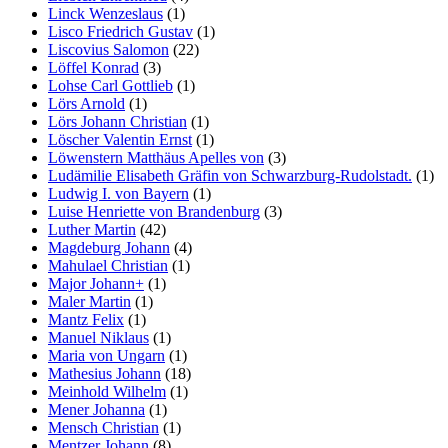
Linck Wenzeslaus
(1)
Lisco Friedrich Gustav
(1)
Liscovius Salomon
(22)
Löffel Konrad
(3)
Lohse Carl Gottlieb
(1)
Lörs Arnold
(1)
Lörs Johann Christian
(1)
Löscher Valentin Ernst
(1)
Löwenstern Matthäus Apelles von
(3)
Ludämilie Elisabeth Gräfin von Schwarzburg-Rudolstadt.
(1)
Ludwig I. von Bayern
(1)
Luise Henriette von Brandenburg
(3)
Luther Martin
(42)
Magdeburg Johann
(4)
Mahulael Christian
(1)
Major Johann+
(1)
Maler Martin
(1)
Mantz Felix
(1)
Manuel Niklaus
(1)
Maria von Ungarn
(1)
Mathesius Johann
(18)
Meinhold Wilhelm
(1)
Mener Johanna
(1)
Mensch Christian
(1)
Mentzer Johann
(8)