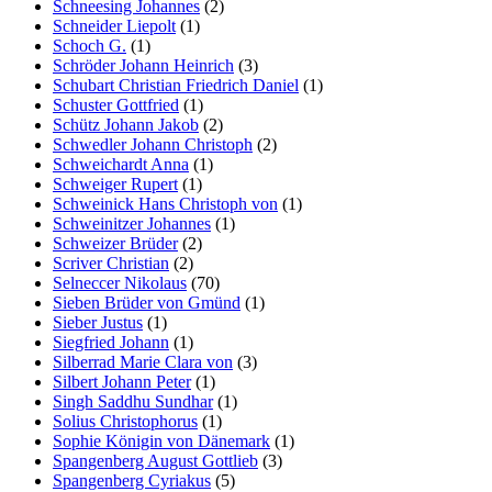
Schneesing Johannes
(2)
Schneider Liepolt
(1)
Schoch G.
(1)
Schröder Johann Heinrich
(3)
Schubart Christian Friedrich Daniel
(1)
Schuster Gottfried
(1)
Schütz Johann Jakob
(2)
Schwedler Johann Christoph
(2)
Schweichardt Anna
(1)
Schweiger Rupert
(1)
Schweinick Hans Christoph von
(1)
Schweinitzer Johannes
(1)
Schweizer Brüder
(2)
Scriver Christian
(2)
Selneccer Nikolaus
(70)
Sieben Brüder von Gmünd
(1)
Sieber Justus
(1)
Siegfried Johann
(1)
Silberrad Marie Clara von
(3)
Silbert Johann Peter
(1)
Singh Saddhu Sundhar
(1)
Solius Christophorus
(1)
Sophie Königin von Dänemark
(1)
Spangenberg August Gottlieb
(3)
Spangenberg Cyriakus
(5)