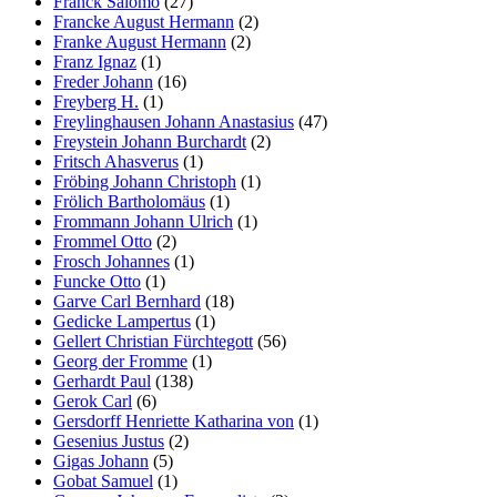
Franck Salomo
(27)
Francke August Hermann
(2)
Franke August Hermann
(2)
Franz Ignaz
(1)
Freder Johann
(16)
Freyberg H.
(1)
Freylinghausen Johann Anastasius
(47)
Freystein Johann Burchardt
(2)
Fritsch Ahasverus
(1)
Fröbing Johann Christoph
(1)
Frölich Bartholomäus
(1)
Frommann Johann Ulrich
(1)
Frommel Otto
(2)
Frosch Johannes
(1)
Funcke Otto
(1)
Garve Carl Bernhard
(18)
Gedicke Lampertus
(1)
Gellert Christian Fürchtegott
(56)
Georg der Fromme
(1)
Gerhardt Paul
(138)
Gerok Carl
(6)
Gersdorff Henriette Katharina von
(1)
Gesenius Justus
(2)
Gigas Johann
(5)
Gobat Samuel
(1)