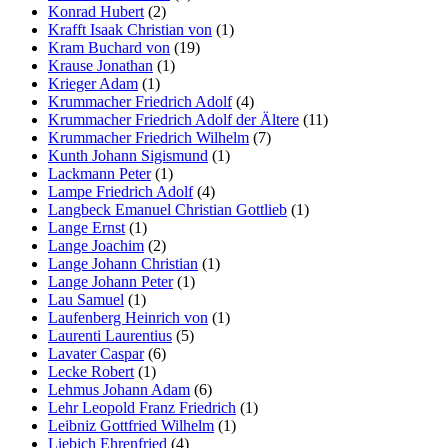
Konrad Hubert
(2)
Krafft Isaak Christian von
(1)
Kram Buchard von
(19)
Krause Jonathan
(1)
Krieger Adam
(1)
Krummacher Friedrich Adolf
(4)
Krummacher Friedrich Adolf der Ältere
(11)
Krummacher Friedrich Wilhelm
(7)
Kunth Johann Sigismund
(1)
Lackmann Peter
(1)
Lampe Friedrich Adolf
(4)
Langbeck Emanuel Christian Gottlieb
(1)
Lange Ernst
(1)
Lange Joachim
(2)
Lange Johann Christian
(1)
Lange Johann Peter
(1)
Lau Samuel
(1)
Laufenberg Heinrich von
(1)
Laurenti Laurentius
(5)
Lavater Caspar
(6)
Lecke Robert
(1)
Lehmus Johann Adam
(6)
Lehr Leopold Franz Friedrich
(1)
Leibniz Gottfried Wilhelm
(1)
Liebich Ehrenfried
(4)