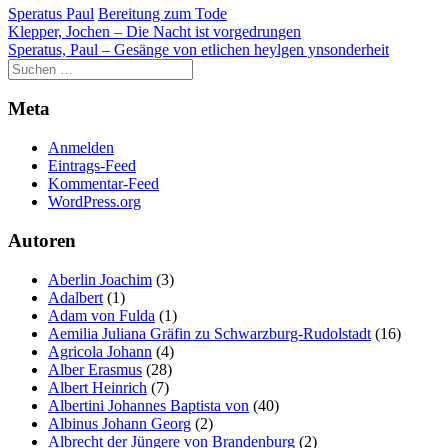
Speratus Paul
Bereitung zum Tode
Beitragsnavigation
Klepper, Jochen – Die Nacht ist vorgedrungen
Speratus, Paul – Gesänge von etlichen heylgen ynsonderheit
Meta
Anmelden
Eintrags-Feed
Kommentar-Feed
WordPress.org
Autoren
Aberlin Joachim
(3)
Adalbert
(1)
Adam von Fulda
(1)
Aemilia Juliana Gräfin zu Schwarzburg-Rudolstadt
(16)
Agricola Johann
(4)
Alber Erasmus
(28)
Albert Heinrich
(7)
Albertini Johannes Baptista von
(40)
Albinus Johann Georg
(2)
Albrecht der Jüngere von Brandenburg
(2)