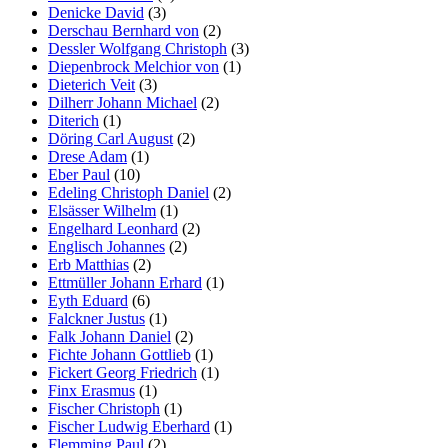
Denicke David
(3)
Derschau Bernhard von
(2)
Dessler Wolfgang Christoph
(3)
Diepenbrock Melchior von
(1)
Dieterich Veit
(3)
Dilherr Johann Michael
(2)
Diterich
(1)
Döring Carl August
(2)
Drese Adam
(1)
Eber Paul
(10)
Edeling Christoph Daniel
(2)
Elsässer Wilhelm
(1)
Engelhard Leonhard
(2)
Englisch Johannes
(2)
Erb Matthias
(2)
Ettmüller Johann Erhard
(1)
Eyth Eduard
(6)
Falckner Justus
(1)
Falk Johann Daniel
(2)
Fichte Johann Gottlieb
(1)
Fickert Georg Friedrich
(1)
Finx Erasmus
(1)
Fischer Christoph
(1)
Fischer Ludwig Eberhard
(1)
Flemming Paul
(2)