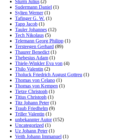
Sturm Julius
(2)
Sudermann Daniel
(1)
Sylten Werner
(1)
Tafinger G. W.
(1)
Tapp Jacob
(1)
Tauler Johannes
(12)
Tech Nikolaus
(5)
Telemann Georg Philipp
(1)
Tersteegen Gerhard
(89)
Thaurer Benedict
(1)
Thebesius Adam
(1)
Thiele-Winkler Eva von
(4)
Thilo Valentin
(2)
Tholuck Friedrich August Gottreu
(1)
Thomas von Celano
(1)
Thomas von Kempen
(1)
Tietze Christoph
(1)
Titius Christoph
(1)
Titz Johann Peter
(1)
Traub Friedhelm
(9)
Triller Valentin
(1)
unbekannter Autor
(152)
Uncategorized
(1)
Uz Johann Peter
(1)
Veith Johann Immanuel
(1)