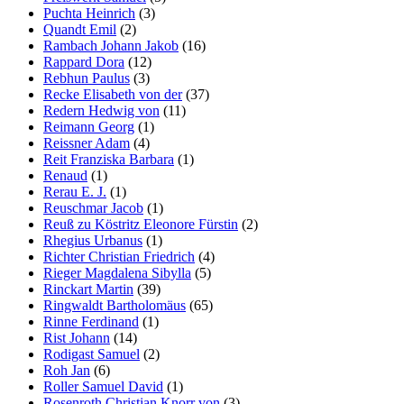
Puchta Heinrich
(3)
Quandt Emil
(2)
Rambach Johann Jakob
(16)
Rappard Dora
(12)
Rebhun Paulus
(3)
Recke Elisabeth von der
(37)
Redern Hedwig von
(11)
Reimann Georg
(1)
Reissner Adam
(4)
Reit Franziska Barbara
(1)
Renaud
(1)
Rerau E. J.
(1)
Reuschmar Jacob
(1)
Reuß zu Köstritz Eleonore Fürstin
(2)
Rhegius Urbanus
(1)
Richter Christian Friedrich
(4)
Rieger Magdalena Sibylla
(5)
Rinckart Martin
(39)
Ringwaldt Bartholomäus
(65)
Rinne Ferdinand
(1)
Rist Johann
(14)
Rodigast Samuel
(2)
Roh Jan
(6)
Roller Samuel David
(1)
Rosenroth Christian Knorr von
(3)