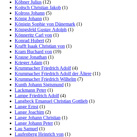
Köbner Julius
(12)
Koitsch Christian Jakob
(1)
Kolross Johann
(5)
König Johann
(1)
Königin Sophie von Dänemark
(1)
Königsfeld Gustav Adolph
(1)
Könneritz Carl von
(1)
Konrad Hubert
(2)
Krafft Isaak Christian von
(1)
Kram Buchard von
(19)
Krause Jonathan
(1)
Krieger Adam
(1)
Krummacher Friedrich Adolf
(4)
Krummacher Friedrich Adolf der Ältere
(11)
Krummacher Friedrich Wilhelm
(7)
Kunth Johann Sigismund
(1)
Lackmann Peter
(1)
Lampe Friedrich Adolf
(4)
Langbeck Emanuel Christian Gottlieb
(1)
Lange Ernst
(1)
Lange Joachim
(2)
Lange Johann Christian
(1)
Lange Johann Peter
(1)
Lau Samuel
(1)
Laufenberg Heinrich von
(1)