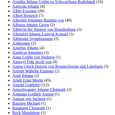
Aemilia Juliana Gräfin zu Schwarzburg-Rudolstadt
(16)
Agricola Johann
(4)
Alber Erasmus
(28)
Albert Heinrich
(7)
Albertini Johannes Baptista von
(40)
Albinus Johann Georg
(2)
Albrecht der Jüngere von Brandenburg
(2)
Allendorf Johann Ludwig Konrad
(1)
Altbiesser Symphorianus
(2)
Ambrosius
(2)
Angelus Johann
(4)
Anglicus Johannes
(3)
Anna Gräfin von Stolberg
(1)
Annwyl Fritz Jacob von
(4)
Anton Ulrich Herzog von Braunschweig und Lüneburg
(3)
Arends Wilhelm Erasmus
(2)
Arnd Johann
(2)
Arndt Ernst Moritz
(45)
Arnold Gottfried
(112)
Arnschwanger Johann Christoph
(2)
Astmann Gottlieb August
(1)
August von Sachsen
(1)
Bapzien Michael
(1)
Baumann Christoph
(1)
Beck Magdalene
(1)