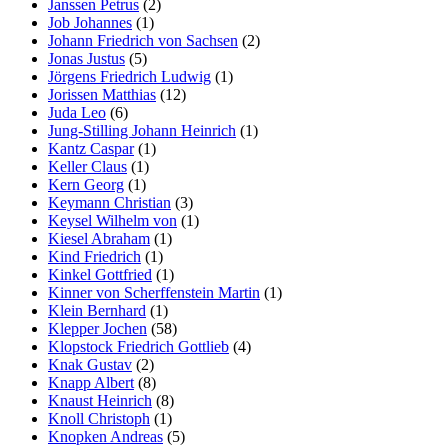
Janssen Petrus
(2)
Job Johannes
(1)
Johann Friedrich von Sachsen
(2)
Jonas Justus
(5)
Jörgens Friedrich Ludwig
(1)
Jorissen Matthias
(12)
Juda Leo
(6)
Jung-Stilling Johann Heinrich
(1)
Kantz Caspar
(1)
Keller Claus
(1)
Kern Georg
(1)
Keymann Christian
(3)
Keysel Wilhelm von
(1)
Kiesel Abraham
(1)
Kind Friedrich
(1)
Kinkel Gottfried
(1)
Kinner von Scherffenstein Martin
(1)
Klein Bernhard
(1)
Klepper Jochen
(58)
Klopstock Friedrich Gottlieb
(4)
Knak Gustav
(2)
Knapp Albert
(8)
Knaust Heinrich
(8)
Knoll Christoph
(1)
Knopken Andreas
(5)