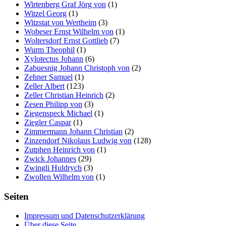
Wirtenberg Graf Jörg von
(1)
Witzel Georg
(1)
Witzstat von Wertheim
(3)
Wobeser Ernst Wilhelm von
(1)
Woltersdorf Ernst Gottlieb
(7)
Wurm Theophil
(1)
Xylotectus Johann
(6)
Zabuesnig Johann Christoph von
(2)
Zehner Samuel
(1)
Zeller Albert
(123)
Zeller Christian Heinrich
(2)
Zesen Philipp von
(3)
Ziegenspeck Michael
(1)
Ziegler Caspar
(1)
Zimmermann Johann Christian
(2)
Zinzendorf Nikolaus Ludwig von
(128)
Zutphen Heinrich von
(1)
Zwick Johannes
(29)
Zwingli Huldrych
(3)
Zwollen Wilhelm von
(1)
Seiten
Impressum und Datenschutzerklärung
Über diese Seite