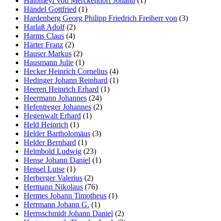
Halbmeyr von Merckendorf Johann
(1)
Händel Gottfried
(1)
Hardenberg Georg Philipp Friedrich Freiherr von
(3)
Harlaß Adolf
(2)
Harms Claus
(4)
Härter Franz
(2)
Hauser Markus
(2)
Hausmann Julie
(1)
Hecker Heinrich Cornelius
(4)
Hedinger Johann Reinhard
(1)
Heeren Heinrich Erhard
(1)
Heermann Johannes
(24)
Hefentreger Johannes
(2)
Hegenwalt Erhard
(1)
Held Heinrich
(1)
Helder Bartholomäus
(3)
Helder Bernhard
(1)
Helmbold Ludwig
(23)
Hense Johann Daniel
(1)
Hensel Luise
(1)
Herberger Valerius
(2)
Hermann Nikolaus
(76)
Hermes Johann Timotheus
(1)
Herrmann Johann G.
(1)
Herrnschmidt Johann Daniel
(2)