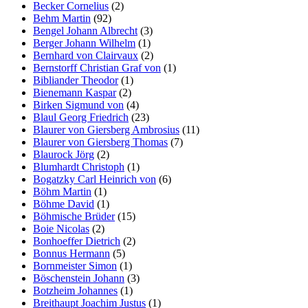
Becker Cornelius
(2)
Behm Martin
(92)
Bengel Johann Albrecht
(3)
Berger Johann Wilhelm
(1)
Bernhard von Clairvaux
(2)
Bernstorff Christian Graf von
(1)
Bibliander Theodor
(1)
Bienemann Kaspar
(2)
Birken Sigmund von
(4)
Blaul Georg Friedrich
(23)
Blaurer von Giersberg Ambrosius
(11)
Blaurer von Giersberg Thomas
(7)
Blaurock Jörg
(2)
Blumhardt Christoph
(1)
Bogatzky Carl Heinrich von
(6)
Böhm Martin
(1)
Böhme David
(1)
Böhmische Brüder
(15)
Boie Nicolas
(2)
Bonhoeffer Dietrich
(2)
Bonnus Hermann
(5)
Bornmeister Simon
(1)
Böschenstein Johann
(3)
Botzheim Johannes
(1)
Breithaupt Joachim Justus
(1)