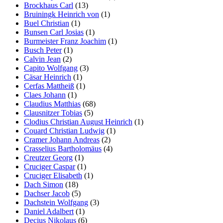
Brockhaus Carl
(13)
Bruiningk Heinrich von
(1)
Buel Christian
(1)
Bunsen Carl Josias
(1)
Burmeister Franz Joachim
(1)
Busch Peter
(1)
Calvin Jean
(2)
Capito Wolfgang
(3)
Cäsar Heinrich
(1)
Cerfas Mattheiß
(1)
Claes Johann
(1)
Claudius Matthias
(68)
Clausnitzer Tobias
(5)
Clodius Christian August Heinrich
(1)
Couard Christian Ludwig
(1)
Cramer Johann Andreas
(2)
Crasselius Bartholomäus
(4)
Creutzer Georg
(1)
Cruciger Caspar
(1)
Cruciger Elisabeth
(1)
Dach Simon
(18)
Dachser Jacob
(5)
Dachstein Wolfgang
(3)
Daniel Adalbert
(1)
Decius Nikolaus
(6)