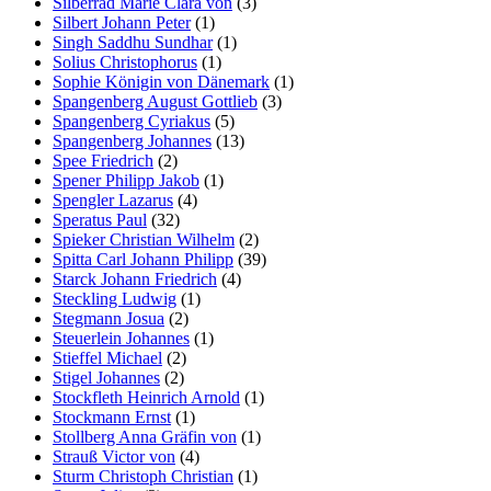
Silberrad Marie Clara von
(3)
Silbert Johann Peter
(1)
Singh Saddhu Sundhar
(1)
Solius Christophorus
(1)
Sophie Königin von Dänemark
(1)
Spangenberg August Gottlieb
(3)
Spangenberg Cyriakus
(5)
Spangenberg Johannes
(13)
Spee Friedrich
(2)
Spener Philipp Jakob
(1)
Spengler Lazarus
(4)
Speratus Paul
(32)
Spieker Christian Wilhelm
(2)
Spitta Carl Johann Philipp
(39)
Starck Johann Friedrich
(4)
Steckling Ludwig
(1)
Stegmann Josua
(2)
Steuerlein Johannes
(1)
Stieffel Michael
(2)
Stigel Johannes
(2)
Stockfleth Heinrich Arnold
(1)
Stockmann Ernst
(1)
Stollberg Anna Gräfin von
(1)
Strauß Victor von
(4)
Sturm Christoph Christian
(1)