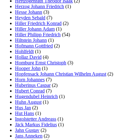
Hertzogenrath Theodor Isaak
(2)
Herzog Johann Friedrich
(1)
Hesse Johann
(3)
Heyden Sebald
(7)
Hiller Friedrich Konrad
(2)
Hiller Johann Adam
(1)
Hiller Philipp Friedrich
(54)
Hiltstein Johann
(1)
Hofmann Gottfried
(2)
Hohlfeldt
(1)
Hollaz David
(4)
Homburg Ernst Christoph
(3)
Hooper John
(1)
Hopfensack Johann Christian Wilhelm August
(2)
Horn Johannes
(7)
Huberinus Caspar
(2)
Hubert Conrad
(7)
Hugendubel Heinrich
(1)
Huhn August
(1)
Hus Jan
(2)
Hut Hans
(1)
Ingolstetter Andreass
(1)
Jäck Markus Fidelius
(1)
Jahn Gustav
(2)
Jans Anneken
(2)