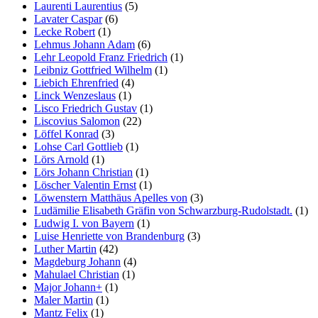
Laurenti Laurentius
(5)
Lavater Caspar
(6)
Lecke Robert
(1)
Lehmus Johann Adam
(6)
Lehr Leopold Franz Friedrich
(1)
Leibniz Gottfried Wilhelm
(1)
Liebich Ehrenfried
(4)
Linck Wenzeslaus
(1)
Lisco Friedrich Gustav
(1)
Liscovius Salomon
(22)
Löffel Konrad
(3)
Lohse Carl Gottlieb
(1)
Lörs Arnold
(1)
Lörs Johann Christian
(1)
Löscher Valentin Ernst
(1)
Löwenstern Matthäus Apelles von
(3)
Ludämilie Elisabeth Gräfin von Schwarzburg-Rudolstadt.
(1)
Ludwig I. von Bayern
(1)
Luise Henriette von Brandenburg
(3)
Luther Martin
(42)
Magdeburg Johann
(4)
Mahulael Christian
(1)
Major Johann+
(1)
Maler Martin
(1)
Mantz Felix
(1)