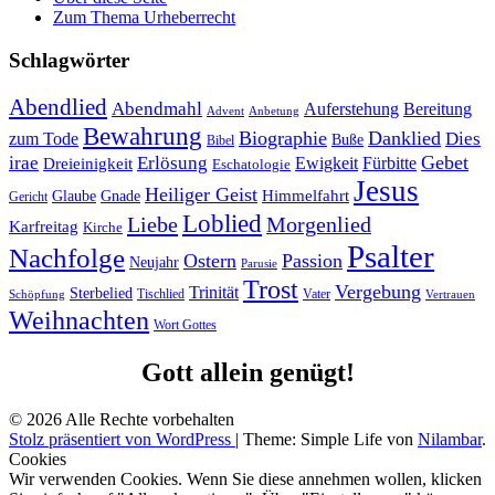
Zum Thema Urheberrecht
Schlagwörter
Abendlied
Abendmahl
Bereitung
Auferstehung
Advent
Anbetung
Bewahrung
Biographie
Danklied
zum Tode
Dies
Buße
Bibel
Gebet
irae
Erlösung
Ewigkeit
Fürbitte
Dreieinigkeit
Eschatologie
Jesus
Heiliger Geist
Himmelfahrt
Glaube
Gnade
Gericht
Loblied
Liebe
Morgenlied
Karfreitag
Kirche
Psalter
Nachfolge
Ostern
Passion
Neujahr
Parusie
Trost
Vergebung
Trinität
Sterbelied
Tischlied
Vater
Vertrauen
Schöpfung
Weihnachten
Wort Gottes
Gott allein genügt!
© 2026 Alle Rechte vorbehalten
Stolz präsentiert von WordPress
|
Theme: Simple Life von
Nilambar
.
Cookies
Wir verwenden Cookies. Wenn Sie diese annehmen wollen, klicken