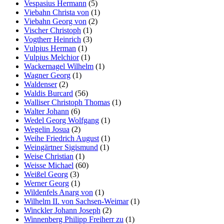
Vespasius Hermann
(5)
Viebahn Christa von
(1)
Viebahn Georg von
(2)
Vischer Christoph
(1)
Vogtherr Heinrich
(3)
Vulpius Herman
(1)
Vulpius Melchior
(1)
Wackernagel Wilhelm
(1)
Wagner Georg
(1)
Waldenser
(2)
Waldis Burcard
(56)
Walliser Christoph Thomas
(1)
Walter Johann
(6)
Wedel Georg Wolfgang
(1)
Wegelin Josua
(2)
Weihe Friedrich August
(1)
Weingärtner Sigismund
(1)
Weise Christian
(1)
Weisse Michael
(60)
Weißel Georg
(3)
Werner Georg
(1)
Wildenfels Anarg von
(1)
Wilhelm II. von Sachsen-Weimar
(1)
Winckler Johann Joseph
(2)
Winnenberg Philipp Freiherr zu
(1)