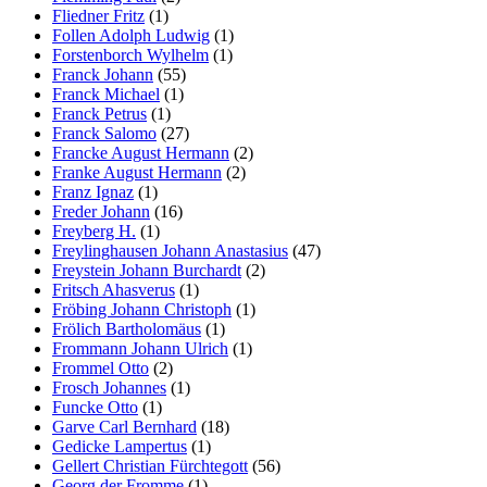
Fliedner Fritz
(1)
Follen Adolph Ludwig
(1)
Forstenborch Wylhelm
(1)
Franck Johann
(55)
Franck Michael
(1)
Franck Petrus
(1)
Franck Salomo
(27)
Francke August Hermann
(2)
Franke August Hermann
(2)
Franz Ignaz
(1)
Freder Johann
(16)
Freyberg H.
(1)
Freylinghausen Johann Anastasius
(47)
Freystein Johann Burchardt
(2)
Fritsch Ahasverus
(1)
Fröbing Johann Christoph
(1)
Frölich Bartholomäus
(1)
Frommann Johann Ulrich
(1)
Frommel Otto
(2)
Frosch Johannes
(1)
Funcke Otto
(1)
Garve Carl Bernhard
(18)
Gedicke Lampertus
(1)
Gellert Christian Fürchtegott
(56)
Georg der Fromme
(1)