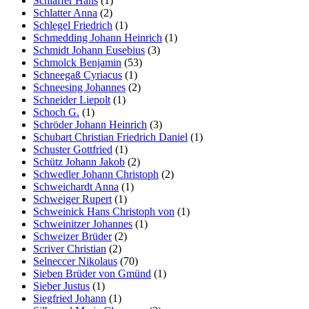
Schlaffer Hans
(1)
Schlatter Anna
(2)
Schlegel Friedrich
(1)
Schmedding Johann Heinrich
(1)
Schmidt Johann Eusebius
(3)
Schmolck Benjamin
(53)
Schneegaß Cyriacus
(1)
Schneesing Johannes
(2)
Schneider Liepolt
(1)
Schoch G.
(1)
Schröder Johann Heinrich
(3)
Schubart Christian Friedrich Daniel
(1)
Schuster Gottfried
(1)
Schütz Johann Jakob
(2)
Schwedler Johann Christoph
(2)
Schweichardt Anna
(1)
Schweiger Rupert
(1)
Schweinick Hans Christoph von
(1)
Schweinitzer Johannes
(1)
Schweizer Brüder
(2)
Scriver Christian
(2)
Selneccer Nikolaus
(70)
Sieben Brüder von Gmünd
(1)
Sieber Justus
(1)
Siegfried Johann
(1)