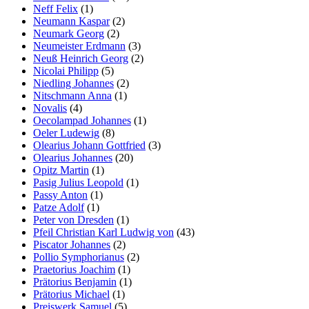
Neff Felix
(1)
Neumann Kaspar
(2)
Neumark Georg
(2)
Neumeister Erdmann
(3)
Neuß Heinrich Georg
(2)
Nicolai Philipp
(5)
Niedling Johannes
(2)
Nitschmann Anna
(1)
Novalis
(4)
Oecolampad Johannes
(1)
Oeler Ludewig
(8)
Olearius Johann Gottfried
(3)
Olearius Johannes
(20)
Opitz Martin
(1)
Pasig Julius Leopold
(1)
Passy Anton
(1)
Patze Adolf
(1)
Peter von Dresden
(1)
Pfeil Christian Karl Ludwig von
(43)
Piscator Johannes
(2)
Pollio Symphorianus
(2)
Praetorius Joachim
(1)
Prätorius Benjamin
(1)
Prätorius Michael
(1)
Preiswerk Samuel
(5)