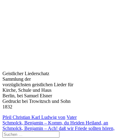
Geistlicher Liederschatz
Sammlung der
vorzüglichsten geistlichen Lieder für
Kirche, Schule und Haus
Berlin, bei Samuel Elsner
Gedruckt bei Trowitzsch und Sohn
1832
Pfeil Christian Karl Ludwig von
Vater
Beitragsnavigation
Schmolck, Benjamin – Komm, du Heiden Heiland, an
Schmolck, Benjamin – Ach! daß wir Friede sollten hören,