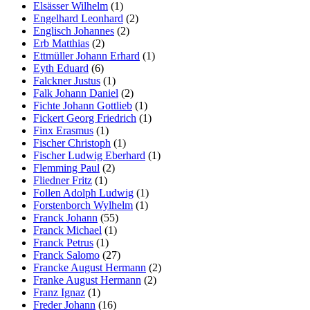
Elsässer Wilhelm
(1)
Engelhard Leonhard
(2)
Englisch Johannes
(2)
Erb Matthias
(2)
Ettmüller Johann Erhard
(1)
Eyth Eduard
(6)
Falckner Justus
(1)
Falk Johann Daniel
(2)
Fichte Johann Gottlieb
(1)
Fickert Georg Friedrich
(1)
Finx Erasmus
(1)
Fischer Christoph
(1)
Fischer Ludwig Eberhard
(1)
Flemming Paul
(2)
Fliedner Fritz
(1)
Follen Adolph Ludwig
(1)
Forstenborch Wylhelm
(1)
Franck Johann
(55)
Franck Michael
(1)
Franck Petrus
(1)
Franck Salomo
(27)
Francke August Hermann
(2)
Franke August Hermann
(2)
Franz Ignaz
(1)
Freder Johann
(16)