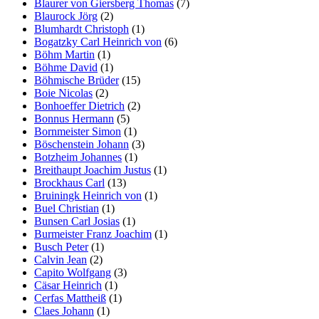
Blaurer von Giersberg Thomas
(7)
Blaurock Jörg
(2)
Blumhardt Christoph
(1)
Bogatzky Carl Heinrich von
(6)
Böhm Martin
(1)
Böhme David
(1)
Böhmische Brüder
(15)
Boie Nicolas
(2)
Bonhoeffer Dietrich
(2)
Bonnus Hermann
(5)
Bornmeister Simon
(1)
Böschenstein Johann
(3)
Botzheim Johannes
(1)
Breithaupt Joachim Justus
(1)
Brockhaus Carl
(13)
Bruiningk Heinrich von
(1)
Buel Christian
(1)
Bunsen Carl Josias
(1)
Burmeister Franz Joachim
(1)
Busch Peter
(1)
Calvin Jean
(2)
Capito Wolfgang
(3)
Cäsar Heinrich
(1)
Cerfas Mattheiß
(1)
Claes Johann
(1)