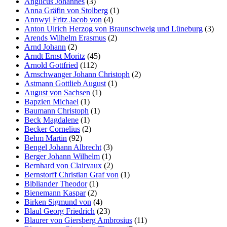
Anglicus Johannes
(3)
Anna Gräfin von Stolberg
(1)
Annwyl Fritz Jacob von
(4)
Anton Ulrich Herzog von Braunschweig und Lüneburg
(3)
Arends Wilhelm Erasmus
(2)
Arnd Johann
(2)
Arndt Ernst Moritz
(45)
Arnold Gottfried
(112)
Arnschwanger Johann Christoph
(2)
Astmann Gottlieb August
(1)
August von Sachsen
(1)
Bapzien Michael
(1)
Baumann Christoph
(1)
Beck Magdalene
(1)
Becker Cornelius
(2)
Behm Martin
(92)
Bengel Johann Albrecht
(3)
Berger Johann Wilhelm
(1)
Bernhard von Clairvaux
(2)
Bernstorff Christian Graf von
(1)
Bibliander Theodor
(1)
Bienemann Kaspar
(2)
Birken Sigmund von
(4)
Blaul Georg Friedrich
(23)
Blaurer von Giersberg Ambrosius
(11)