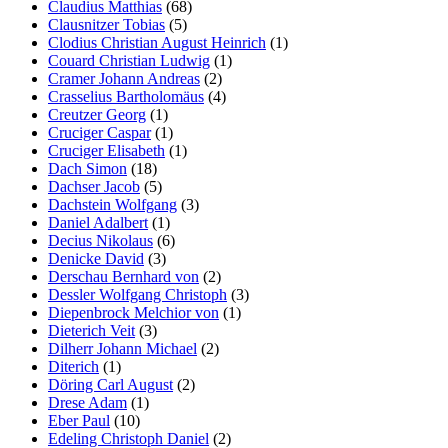
Claudius Matthias
(68)
Clausnitzer Tobias
(5)
Clodius Christian August Heinrich
(1)
Couard Christian Ludwig
(1)
Cramer Johann Andreas
(2)
Crasselius Bartholomäus
(4)
Creutzer Georg
(1)
Cruciger Caspar
(1)
Cruciger Elisabeth
(1)
Dach Simon
(18)
Dachser Jacob
(5)
Dachstein Wolfgang
(3)
Daniel Adalbert
(1)
Decius Nikolaus
(6)
Denicke David
(3)
Derschau Bernhard von
(2)
Dessler Wolfgang Christoph
(3)
Diepenbrock Melchior von
(1)
Dieterich Veit
(3)
Dilherr Johann Michael
(2)
Diterich
(1)
Döring Carl August
(2)
Drese Adam
(1)
Eber Paul
(10)
Edeling Christoph Daniel
(2)