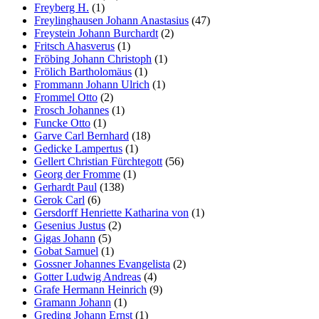
Freyberg H.
(1)
Freylinghausen Johann Anastasius
(47)
Freystein Johann Burchardt
(2)
Fritsch Ahasverus
(1)
Fröbing Johann Christoph
(1)
Frölich Bartholomäus
(1)
Frommann Johann Ulrich
(1)
Frommel Otto
(2)
Frosch Johannes
(1)
Funcke Otto
(1)
Garve Carl Bernhard
(18)
Gedicke Lampertus
(1)
Gellert Christian Fürchtegott
(56)
Georg der Fromme
(1)
Gerhardt Paul
(138)
Gerok Carl
(6)
Gersdorff Henriette Katharina von
(1)
Gesenius Justus
(2)
Gigas Johann
(5)
Gobat Samuel
(1)
Gossner Johannes Evangelista
(2)
Gotter Ludwig Andreas
(4)
Grafe Hermann Heinrich
(9)
Gramann Johann
(1)
Greding Johann Ernst
(1)