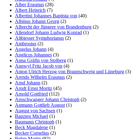
Alber Erasmus
(28)
Marketing
Albert Heinrich
(7)
Indem Sie uns Ihre
Albertini Johannes Baptista von
(40)
Interessen und Ihr
Albinus Johann Georg
(2)
Verhalten beim
Albrecht der Jüngere von Brandenburg
(2)
Besuch unserer
Allendorf Johann Ludwig Konrad
(1)
Website mitteilen,
Altbiesser Symphorianus
(2)
erhöhen Sie die
Ambrosius
(2)
Wahrscheinlichkeit,
Angelus Johann
(4)
personalisierte
Anglicus Johannes
(3)
Inhalte und
Anna Gräfin von Stolberg
(1)
Angebote zu sehen.
Annwyl Fritz Jacob von
(4)
Anton Ulrich Herzog von Braunschweig und Lüneburg
(3)
Arends Wilhelm Erasmus
(2)
Arnd Johann
(2)
Arndt Ernst Moritz
(45)
Arnold Gottfried
(112)
Arnschwanger Johann Christoph
(2)
Astmann Gottlieb August
(1)
August von Sachsen
(1)
Bapzien Michael
(1)
Baumann Christoph
(1)
Beck Magdalene
(1)
Becker Cornelius
(2)
Behm Martin
(92)