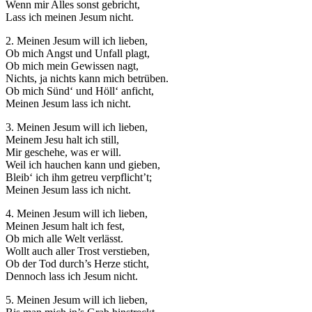
Wenn mir Alles sonst gebricht,
Lass ich meinen Jesum nicht.
2. Meinen Jesum will ich lieben,
Ob mich Angst und Unfall plagt,
Ob mich mein Gewissen nagt,
Nichts, ja nichts kann mich betrüben.
Notwendig
Ob mich Sünd‘ und Höll‘ anficht,
Diese
Meinen Jesum lass ich nicht.
Cookies
sind nicht
3. Meinen Jesum will ich lieben,
optional.
Meinem Jesu halt ich still,
Sie werden
Mir geschehe, was er will.
benötigt,
Weil ich hauchen kann und gieben,
damit die
Bleib‘ ich ihm getreu verpflicht’t;
Website
Meinen Jesum lass ich nicht.
funktioniert.
4. Meinen Jesum will ich lieben,
Meinen Jesum halt ich fest,
Ob mich alle Welt verlässt.
Statistik
Wollt auch aller Trost verstieben,
Mit diesen
Ob der Tod durch’s Herze sticht,
Cookies
Dennoch lass ich Jesum nicht.
können wir die
Funktionsweise
5. Meinen Jesum will ich lieben,
und Struktur