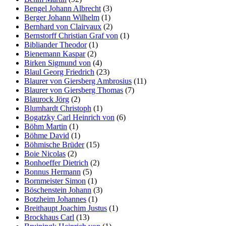
Bengel Johann Albrecht
(3)
Berger Johann Wilhelm
(1)
Bernhard von Clairvaux
(2)
Bernstorff Christian Graf von
(1)
Bibliander Theodor
(1)
Bienemann Kaspar
(2)
Birken Sigmund von
(4)
Blaul Georg Friedrich
(23)
Blaurer von Giersberg Ambrosius
(11)
Blaurer von Giersberg Thomas
(7)
Blaurock Jörg
(2)
Blumhardt Christoph
(1)
Bogatzky Carl Heinrich von
(6)
Böhm Martin
(1)
Böhme David
(1)
Böhmische Brüder
(15)
Boie Nicolas
(2)
Bonhoeffer Dietrich
(2)
Bonnus Hermann
(5)
Bornmeister Simon
(1)
Böschenstein Johann
(3)
Botzheim Johannes
(1)
Breithaupt Joachim Justus
(1)
Brockhaus Carl
(13)