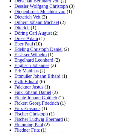
Derschau Bernhard von
(2)
Dessler Wolfgang Christoph
(3)
Diepenbrock Melchior von
(1)
Dieterich Veit
(3)
Dilherr Johann Michael
(2)
Diterich
(1)
Döring Carl August
(2)
Drese Adam
(1)
Eber Paul
(10)
Edeling Christoph Daniel
(2)
Elsässer Wilhelm
(1)
Engelhard Leonhard
(2)
Englisch Johannes
(2)
Erb Matthias
(2)
Ettmüller Johann Erhard
(1)
Eyth Eduard
(6)
Falckner Justus
(1)
Falk Johann Daniel
(2)
Fichte Johann Gottlieb
(1)
Fickert Georg Friedrich
(1)
Finx Erasmus
(1)
Fischer Christoph
(1)
Fischer Ludwig Eberhard
(1)
Flemming Paul
(2)
Fliedner Fritz
(1)