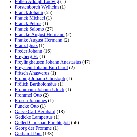
Follen Adolph Ludwig
(1)
Forstenborch Wylhelm
(1)
Franck Johann
(55)
Franck Michael
(1)
Franck Petrus
(1)
Franck Salomo
(27)
Francke August Hermann
(2)
Franke August Hermann
(2)
Franz Ignaz
(1)
Freder Johann
(16)
Freyberg H.
(1)
Freylinghausen Johann Anastasius
(47)
Freystein Johann Burchardt
(2)
Fritsch Ahasverus
(1)
Fröbing Johann Christoph
(1)
Frölich Bartholomäus
(1)
Frommann Johann Ulrich
(1)
Frommel Otto
(2)
Frosch Johannes
(1)
Funcke Otto
(1)
Garve Carl Bernhard
(18)
Gedicke Lampertus
(1)
Gellert Christian Fürchtegott
(56)
Georg der Fromme
(1)
Gerhardt Paul
(138)