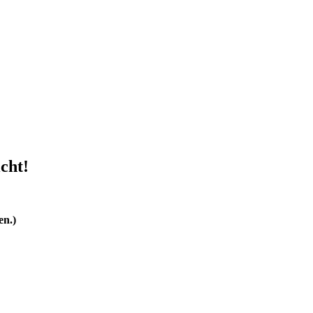
cht!
en.)