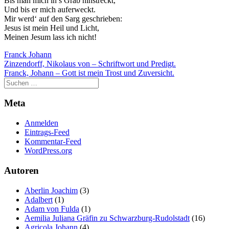
Bis man mich in’s Grab hinstreckt,
der Website
Und bis er mich auferweckt.
auf Basis der
Mir werd‘ auf den Sarg geschrieben:
Nutzung
Jesus ist mein Heil und Licht,
verbessern.
Meinen Jesum lass ich nicht!
Franck Johann
Beitragsnavigation
Zinzendorff, Nikolaus von – Schriftwort und Predigt.
Erfahrung
Franck, Johann – Gott ist mein Trost und Zuversicht.
Damit unsere
Website
während
Meta
Ihres Besuchs
so gut wie
Anmelden
möglich
Eintrags-Feed
funktioniert.
Kommentar-Feed
Wenn Sie
WordPress.org
diese Cookies
ablehnen,
Autoren
verschwinden
einige
Funktionen
Aberlin Joachim
(3)
von der
Adalbert
(1)
Website.
Adam von Fulda
(1)
Aemilia Juliana Gräfin zu Schwarzburg-Rudolstadt
(16)
Agricola Johann
(4)