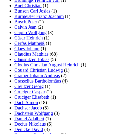
Bruiningk Heinrich von
(1)
Buel Christian
(1)
Bunsen Carl Josias
(1)
Burmeister Franz Joachim
(1)
Busch Peter
(1)
Calvin Jean
(2)
Capito Wolfgang
(3)
Cäsar Heinrich
(1)
Cerfas Mattheiß
(1)
Claes Johann
(1)
Claudius Matthias
(68)
Clausnitzer Tobias
(5)
Clodius Christian August Heinrich
(1)
Couard Christian Ludwig
(1)
Cramer Johann Andreas
(2)
Crasselius Bartholomäus
(4)
Creutzer Georg
(1)
Cruciger Caspar
(1)
Cruciger Elisabeth
(1)
Dach Simon
(18)
Dachser Jacob
(5)
Dachstein Wolfgang
(3)
Daniel Adalbert
(1)
Decius Nikolaus
(6)
Denicke David
(3)