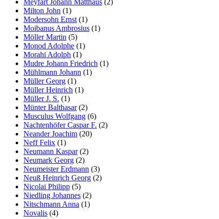
Meyfart Johann Matthäus
(2)
Milton John
(1)
Modersohn Ernst
(1)
Moibanus Ambrosius
(1)
Möller Martin
(5)
Monod Adolphe
(1)
Morahi Adolph
(1)
Mudre Johann Friedrich
(1)
Mühlmann Johann
(1)
Müller Georg
(1)
Müller Heinrich
(1)
Müller J. S.
(1)
Münter Balthasar
(2)
Musculus Wolfgang
(6)
Nachtenhöfer Caspar F.
(2)
Neander Joachim
(20)
Neff Felix
(1)
Neumann Kaspar
(2)
Neumark Georg
(2)
Neumeister Erdmann
(3)
Neuß Heinrich Georg
(2)
Nicolai Philipp
(5)
Niedling Johannes
(2)
Nitschmann Anna
(1)
Novalis
(4)