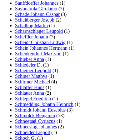
Sanffdorffer Johannes
(1)
Savonarola Girolamo
(7)
Schade Johann Caspar
(3)
Schaitberger Joseph
(2)
Schalling Martin
(1)
Scharnschlager Leupold
(1)
Scheffler Johann
(7)
Scheidt Christian Ludwig
(1)
Schein Johannes Hermann
(1)
Schenkendorf Max von
(1)
Schieber Anna
(1)
Schiedeler D.
(1)
Schiemer Leopold
(1)
Schiner Matthys
(1)
Schirmer Michael
(4)
Schlaffer Hans
(1)
Schlatter Anna
(2)
Schlegel Friedrich
(1)
Schmedding Johann Heinrich
(1)
Schmidt Johann Eusebius
(3)
Schmolck Benjamin
(53)
Schneegaß Cyriacus
(1)
Schneesing Johannes
(2)
Schneider Liepolt
(1)
Schoch G.
(1)