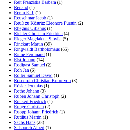
Reit Franziska Barbara
(1)
Renaud
(1)
Rerau E. J.
(1)
Reuschmar Jacob
(1)
Reuß zu Köstritz Eleonore Fürstin
(2)
Rhegius Urbanus
(1)
Richter Christian Friedrich
(4)
Rieger Magdalena Sibylla
(5)
Rinckart Martin
(39)
Ringwaldt Bartholomäus
(65)
Rinne Ferdinand
(1)
Rist Johann
(14)
Rodigast Samuel
(2)
Roh Jan
(6)
Roller Samuel David
(1)
Rosenroth Christian Knorr von
(3)
Rösler Jeremias
(1)
Rothe Johann
(3)
Ruben Johann Christoph
(2)
Rückert Friedrich
(1)
Runge Christian
(2)
Ruopp Johann Friedrich
(1)
Rutilius Martin
(1)
Sachs Hans
(28)
Salsborch Albert
(1)