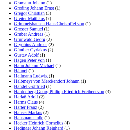
Gramann Johann
(1)
Greding Johann Ernst
(1)
Gregor Christian
(3)
Greiter Matthäus
(7)
Grimmelshausen Hans Christoffel von
(1)
Grosser Samuel
(1)
Gruber Andreas
(1)
Grünwald Georg
(2)
Gryphius Andreas
(2)
Günther Cyriakus
(2)
Gustav Adolf
(1)
Hagen Peter von
(1)
Hahn Johann Michael
(1)
Hähnel
(1)
Hailmann Ludwig
(1)
Halbmeyr von Merckendorf Johann
(1)
Händel Gottfried
(1)
Hardenberg Georg Philipp Friedrich Freiherr von
(3)
Harlaß Adolf
(2)
Harms Claus
(4)
Härter Franz
(2)
Hauser Markus
(2)
Hausmann Julie
(1)
Hecker Heinrich Cornelius
(4)
Hedinger Johann Reinhard
(1)