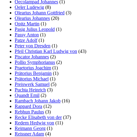
Oecolampad Johannes
(1)
Oeler Ludewig
(8)
Olearius Johann Gottfried
(3)
Olearius Johannes
(20)
Opitz Martin
(1)
Pasig Julius Leopold
(1)
Passy Anton
(1)
Patze Adolf
(1)
Peter von Dresden
(1)
Pfeil Christian Karl Ludwig von
(43)
Piscator Johannes
(2)
Pollio Symphorianus
(2)
Praetorius Joachim
(1)
Prätorius Benjamin
(1)
Prätorius Michael
(1)
Preiswerk Samuel
(5)
Puchta Heinrich
(3)
Quandt Emil
(2)
Rambach Johann Jakob
(16)
Rappard Dora
(12)
Rebhun Paulus
(3)
Recke Elisabeth von der
(37)
Redern Hedwig von
(11)
Reimann Georg
(1)
Reissner Adam
(4)