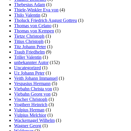
Thebesius Adam
(1)
Thiele-Winkler Eva von
(4)
Thilo Valentin
(2)
Tholuck Friedrich August Gottreu
(1)
Thomas von Celano
(1)
Thomas von Kempen
(1)
Tietze Christoph
(1)
Titius Christoph
(1)
Titz Johann Peter
(1)
Traub Friedhelm
(9)
Triller Valentin
(1)
unbekannter Autor
(152)
Uncategorized
(1)
Uz Johann Peter
(1)
Veith Johann Immanuel
(1)
Vespasius Hermann
(5)
Viebahn Christa von
(1)
Viebahn Georg von
(2)
Vischer Christoph
(1)
Vogtherr Heinrich
(3)
Vulpius Herman
(1)
Vulpius Melchior
(1)
Wackernagel Wilhelm
(1)
Wagner Georg
(1)
Waldenser
(2)