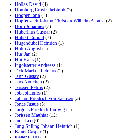
Hollaz David
(4)
Homburg Ernst Christoph
(3)
Hooper John
(1)
Hopfensack Johann Christian Wilhelm August
(2)
Horn Johannes
(7)
Huberinus Caspar
(2)
Hubert Conrad
(7)
Hugendubel Heinrich
(1)
Huhn August
(1)
Hus Jan
(2)
Hut Hans
(1)
Ingolstetter Andreass
(1)
Jäck Markus Fidelius
(1)
Jahn Gustav
(2)
Jans Anneken
(2)
Janssen Petrus
(2)
Job Johannes
(1)
Johann Friedrich von Sachsen
(2)
Jonas Justus
(5)
Jörgens Friedrich Ludwig
(1)
Jorissen Matthias
(12)
Juda Leo
(6)
Jung-Stilling Johann Heinrich
(1)
Kantz Caspar
(1)
Keller Claus
(1)