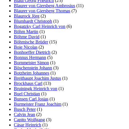
Blaul Georg Friedrich
(23)
Blaurer von Giersberg Ambrosius
(11)
Blaurer von Giersberg Thomas
(7)
Blaurock Jörg
(2)
Blumhardt Christoph
(1)
Bogatzky Carl Heinrich von
(6)
Böhm Martin
(1)
Böhme David
(1)
Böhmische Brüder
(15)
Boie Nicolas
(2)
Bonhoeffer Dietrich
(2)
Bonnus Hermann
(5)
Bornmeister Simon
(1)
Böschenstein Johann
(3)
Botzheim Johannes
(1)
Breithaupt Joachim Justus
(1)
Brockhaus Carl
(13)
Bruiningk Heinrich von
(1)
Buel Christian
(1)
Bunsen Carl Josias
(1)
Burmeister Franz Joachim
(1)
Busch Peter
(1)
Calvin Jean
(2)
Capito Wolfgang
(3)
Cäsar Heinrich
(1)