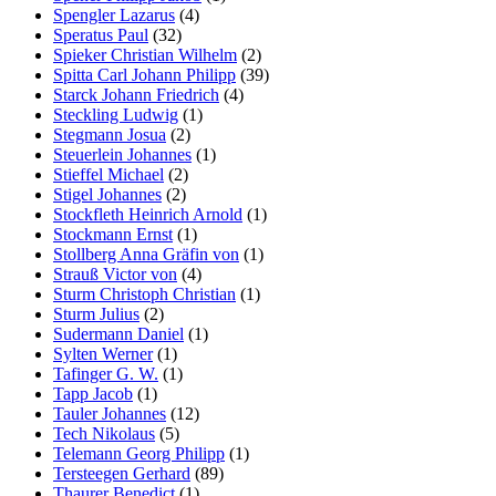
Spengler Lazarus
(4)
Speratus Paul
(32)
Spieker Christian Wilhelm
(2)
Spitta Carl Johann Philipp
(39)
Starck Johann Friedrich
(4)
Steckling Ludwig
(1)
Stegmann Josua
(2)
Steuerlein Johannes
(1)
Stieffel Michael
(2)
Stigel Johannes
(2)
Stockfleth Heinrich Arnold
(1)
Stockmann Ernst
(1)
Stollberg Anna Gräfin von
(1)
Strauß Victor von
(4)
Sturm Christoph Christian
(1)
Sturm Julius
(2)
Sudermann Daniel
(1)
Sylten Werner
(1)
Tafinger G. W.
(1)
Tapp Jacob
(1)
Tauler Johannes
(12)
Tech Nikolaus
(5)
Telemann Georg Philipp
(1)
Tersteegen Gerhard
(89)
Thaurer Benedict
(1)