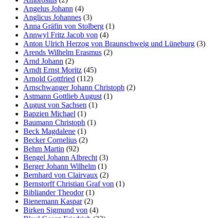
Angelus Johann
(4)
Anglicus Johannes
(3)
Anna Gräfin von Stolberg
(1)
Annwyl Fritz Jacob von
(4)
Anton Ulrich Herzog von Braunschweig und Lüneburg
(3)
Arends Wilhelm Erasmus
(2)
Arnd Johann
(2)
Arndt Ernst Moritz
(45)
Arnold Gottfried
(112)
Arnschwanger Johann Christoph
(2)
Astmann Gottlieb August
(1)
August von Sachsen
(1)
Bapzien Michael
(1)
Baumann Christoph
(1)
Beck Magdalene
(1)
Becker Cornelius
(2)
Behm Martin
(92)
Bengel Johann Albrecht
(3)
Berger Johann Wilhelm
(1)
Bernhard von Clairvaux
(2)
Bernstorff Christian Graf von
(1)
Bibliander Theodor
(1)
Bienemann Kaspar
(2)
Birken Sigmund von
(4)