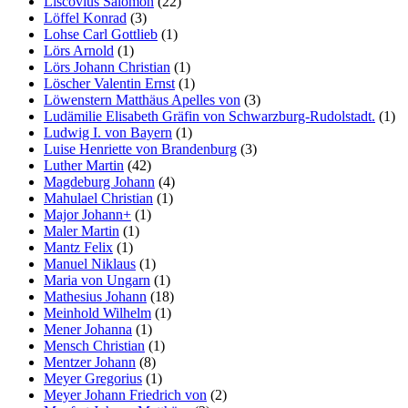
Liscovius Salomon
(22)
Löffel Konrad
(3)
Lohse Carl Gottlieb
(1)
Lörs Arnold
(1)
Lörs Johann Christian
(1)
Löscher Valentin Ernst
(1)
Löwenstern Matthäus Apelles von
(3)
Ludämilie Elisabeth Gräfin von Schwarzburg-Rudolstadt.
(1)
Ludwig I. von Bayern
(1)
Luise Henriette von Brandenburg
(3)
Luther Martin
(42)
Magdeburg Johann
(4)
Mahulael Christian
(1)
Major Johann+
(1)
Maler Martin
(1)
Mantz Felix
(1)
Manuel Niklaus
(1)
Maria von Ungarn
(1)
Mathesius Johann
(18)
Meinhold Wilhelm
(1)
Mener Johanna
(1)
Mensch Christian
(1)
Mentzer Johann
(8)
Meyer Gregorius
(1)
Meyer Johann Friedrich von
(2)