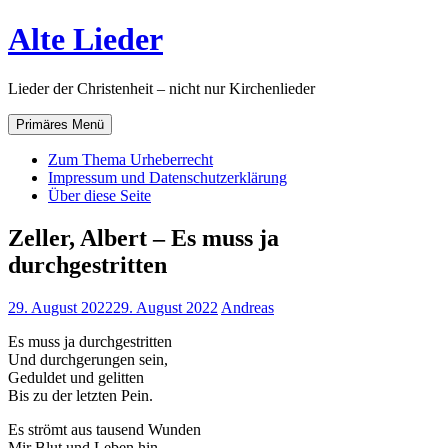
Zum
Alte Lieder
Inhalt
springen
Lieder der Christenheit – nicht nur Kirchenlieder
Primäres Menü
Zum Thema Urheberrecht
Impressum und Datenschutzerklärung
Über diese Seite
Zeller, Albert – Es muss ja
durchgestritten
29. August 2022
29. August 2022
Andreas
Es muss ja durchgestritten
Und durchgerungen sein,
Geduldet und gelitten
Bis zu der letzten Pein.
Es strömt aus tausend Wunden
Mir Blut und Leben hin