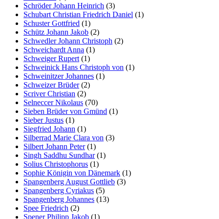
Schröder Johann Heinrich
(3)
Schubart Christian Friedrich Daniel
(1)
Schuster Gottfried
(1)
Schütz Johann Jakob
(2)
Schwedler Johann Christoph
(2)
Schweichardt Anna
(1)
Schweiger Rupert
(1)
Schweinick Hans Christoph von
(1)
Schweinitzer Johannes
(1)
Schweizer Brüder
(2)
Scriver Christian
(2)
Selneccer Nikolaus
(70)
Sieben Brüder von Gmünd
(1)
Sieber Justus
(1)
Siegfried Johann
(1)
Silberrad Marie Clara von
(3)
Silbert Johann Peter
(1)
Singh Saddhu Sundhar
(1)
Solius Christophorus
(1)
Sophie Königin von Dänemark
(1)
Spangenberg August Gottlieb
(3)
Spangenberg Cyriakus
(5)
Spangenberg Johannes
(13)
Spee Friedrich
(2)
Spener Philipp Jakob
(1)