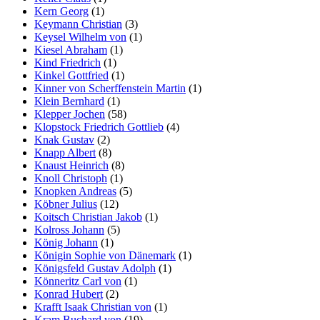
Kern Georg
(1)
Keymann Christian
(3)
Keysel Wilhelm von
(1)
Kiesel Abraham
(1)
Kind Friedrich
(1)
Kinkel Gottfried
(1)
Kinner von Scherffenstein Martin
(1)
Klein Bernhard
(1)
Klepper Jochen
(58)
Klopstock Friedrich Gottlieb
(4)
Knak Gustav
(2)
Knapp Albert
(8)
Knaust Heinrich
(8)
Knoll Christoph
(1)
Knopken Andreas
(5)
Köbner Julius
(12)
Koitsch Christian Jakob
(1)
Kolross Johann
(5)
König Johann
(1)
Königin Sophie von Dänemark
(1)
Königsfeld Gustav Adolph
(1)
Könneritz Carl von
(1)
Konrad Hubert
(2)
Krafft Isaak Christian von
(1)
Kram Buchard von
(19)