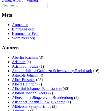
Zeller, Albert – Vorlied
Meta
Anmelden
Eintrags-Feed
Kommentar-Feed
WordPress.org
Autoren
Aberlin Joachim
(3)
Adalbert
(1)
Adam von Fulda
(1)
Aemilia Juliana Gräfin zu Schwarzburg-Rudolstadt
(16)
Agricola Johann
(4)
Alber Erasmus
(28)
Albert Heinrich
(7)
Albertini Johannes Baptista von
(40)
Albinus Johann Georg
(2)
Albrecht der Jüngere von Brandenburg
(2)
Allendorf Johann Ludwig Konrad
(1)
Altbiesser Symphorianus
(2)
Ambrosius
(2)