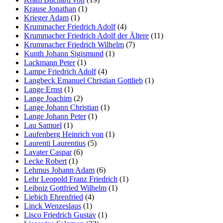
Krause Jonathan
(1)
Krieger Adam
(1)
Krummacher Friedrich Adolf
(4)
Krummacher Friedrich Adolf der Ältere
(11)
Krummacher Friedrich Wilhelm
(7)
Kunth Johann Sigismund
(1)
Lackmann Peter
(1)
Lampe Friedrich Adolf
(4)
Langbeck Emanuel Christian Gottlieb
(1)
Lange Ernst
(1)
Lange Joachim
(2)
Lange Johann Christian
(1)
Lange Johann Peter
(1)
Lau Samuel
(1)
Laufenberg Heinrich von
(1)
Laurenti Laurentius
(5)
Lavater Caspar
(6)
Lecke Robert
(1)
Lehmus Johann Adam
(6)
Lehr Leopold Franz Friedrich
(1)
Leibniz Gottfried Wilhelm
(1)
Liebich Ehrenfried
(4)
Linck Wenzeslaus
(1)
Lisco Friedrich Gustav
(1)