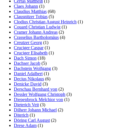
Cerfas Mattheiß
(1)
Claes Johann
(1)
Claudius Matthias
(68)
Clausnitzer Tobias
(5)
Clodius Christian August Heinrich
(1)
Couard Christian Ludwig
(1)
Cramer Johann Andreas
(2)
Crasselius Bartholomäus
(4)
Creutzer Georg
(1)
Cruciger Caspar
(1)
Cruciger Elisabeth
(1)
Dach Simon
(18)
Dachser Jacob
(5)
Dachstein Wolfgang
(3)
Daniel Adalbert
(1)
Decius Nikolaus
(6)
Denicke David
(3)
Derschau Bernhard von
(2)
Dessler Wolfgang Christoph
(3)
Diepenbrock Melchior von
(1)
Dieterich Veit
(3)
Dilherr Johann Michael
(2)
Diterich
(1)
Döring Carl August
(2)
Drese Adam
(1)