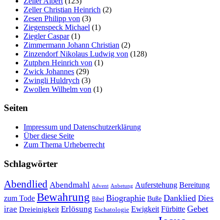
Zeller Albert
(123)
Zeller Christian Heinrich
(2)
Zesen Philipp von
(3)
Ziegenspeck Michael
(1)
Ziegler Caspar
(1)
Zimmermann Johann Christian
(2)
Zinzendorf Nikolaus Ludwig von
(128)
Zutphen Heinrich von
(1)
Zwick Johannes
(29)
Zwingli Huldrych
(3)
Zwollen Wilhelm von
(1)
Seiten
Impressum und Datenschutzerklärung
Über diese Seite
Zum Thema Urheberrecht
Schlagwörter
Abendlied
Abendmahl
Bereitung
Auferstehung
Advent
Anbetung
Bewahrung
Biographie
Danklied
zum Tode
Dies
Buße
Bibel
Gebet
irae
Erlösung
Ewigkeit
Fürbitte
Dreieinigkeit
Eschatologie