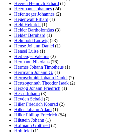
Heeren Heinrich Erhard
(1)
Heermann Johannes
(24)
Hefentreger Johannes
(2)
Hegenwalt Erhard
(1)
Held Heinrich
(1)
Helder Bartholomäus
(3)
Helder Bernhard
(1)
Helmbold Ludwig
(23)
Hense Johann Daniel
(1)
Hensel Luise
(1)
Herberger Valerius
(2)
Hermann Nikolaus
(76)
Hermes Johann Timotheus
(1)
Herrmann Johann G.
(1)
Herrnschmidt Johann Daniel
(2)
Hertzogenrath Theodor Isaak
(2)
Herzog Johann Friedrich
(1)
Hesse Johann
(3)
Heyden Sebald
(7)
Hiller Friedrich Konrad
(2)
Hiller Johann Adam
(1)
Hiller Philipp Friedrich
(54)
Hiltstein Johann
(1)
Hofmann Gottfried
(2)
Hohlfeldt
(1)