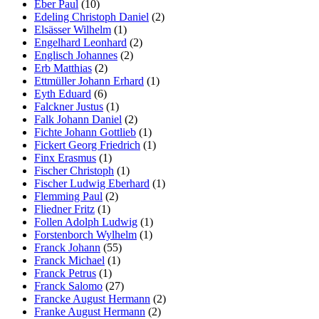
Eber Paul
(10)
Edeling Christoph Daniel
(2)
Elsässer Wilhelm
(1)
Engelhard Leonhard
(2)
Englisch Johannes
(2)
Erb Matthias
(2)
Ettmüller Johann Erhard
(1)
Eyth Eduard
(6)
Falckner Justus
(1)
Falk Johann Daniel
(2)
Fichte Johann Gottlieb
(1)
Fickert Georg Friedrich
(1)
Finx Erasmus
(1)
Fischer Christoph
(1)
Fischer Ludwig Eberhard
(1)
Flemming Paul
(2)
Fliedner Fritz
(1)
Follen Adolph Ludwig
(1)
Forstenborch Wylhelm
(1)
Franck Johann
(55)
Franck Michael
(1)
Franck Petrus
(1)
Franck Salomo
(27)
Francke August Hermann
(2)
Franke August Hermann
(2)