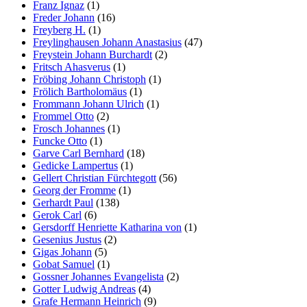
Franz Ignaz
(1)
Freder Johann
(16)
Freyberg H.
(1)
Freylinghausen Johann Anastasius
(47)
Freystein Johann Burchardt
(2)
Fritsch Ahasverus
(1)
Fröbing Johann Christoph
(1)
Frölich Bartholomäus
(1)
Frommann Johann Ulrich
(1)
Frommel Otto
(2)
Frosch Johannes
(1)
Funcke Otto
(1)
Garve Carl Bernhard
(18)
Gedicke Lampertus
(1)
Gellert Christian Fürchtegott
(56)
Georg der Fromme
(1)
Gerhardt Paul
(138)
Gerok Carl
(6)
Gersdorff Henriette Katharina von
(1)
Gesenius Justus
(2)
Gigas Johann
(5)
Gobat Samuel
(1)
Gossner Johannes Evangelista
(2)
Gotter Ludwig Andreas
(4)
Grafe Hermann Heinrich
(9)