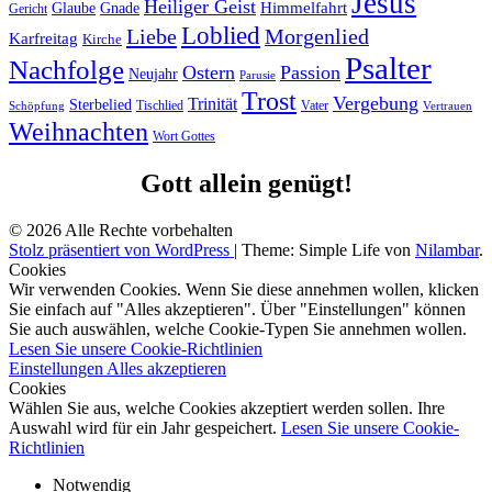
Jesus
Heiliger Geist
Himmelfahrt
Glaube
Gnade
Gericht
Loblied
Liebe
Morgenlied
Karfreitag
Kirche
Psalter
Nachfolge
Ostern
Passion
Neujahr
Parusie
Trost
Vergebung
Trinität
Sterbelied
Tischlied
Vater
Vertrauen
Schöpfung
Weihnachten
Wort Gottes
Gott allein genügt!
© 2026 Alle Rechte vorbehalten
Stolz präsentiert von WordPress
|
Theme: Simple Life von
Nilambar
.
Cookies
Wir verwenden Cookies. Wenn Sie diese annehmen wollen, klicken
Sie einfach auf "Alles akzeptieren". Über "Einstellungen" können
Sie auch auswählen, welche Cookie-Typen Sie annehmen wollen.
Lesen Sie unsere Cookie-Richtlinien
Einstellungen
Alles akzeptieren
Cookies
Wählen Sie aus, welche Cookies akzeptiert werden sollen. Ihre
Auswahl wird für ein Jahr gespeichert.
Lesen Sie unsere Cookie-
Richtlinien
Notwendig