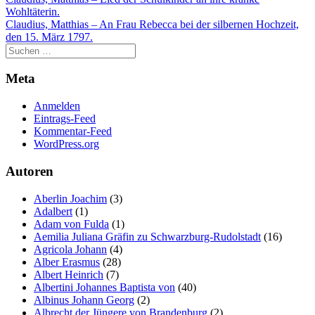
Beitragsnavigation
Wohltäterin.
Claudius, Matthias – An Frau Rebecca bei der silbernen Hochzeit,
den 15. März 1797.
Meta
Anmelden
Eintrags-Feed
Kommentar-Feed
WordPress.org
Autoren
Aberlin Joachim
(3)
Adalbert
(1)
Adam von Fulda
(1)
Aemilia Juliana Gräfin zu Schwarzburg-Rudolstadt
(16)
Agricola Johann
(4)
Alber Erasmus
(28)
Albert Heinrich
(7)
Albertini Johannes Baptista von
(40)
Albinus Johann Georg
(2)
Albrecht der Jüngere von Brandenburg
(2)