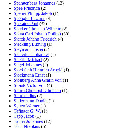
Spangenberg Johannes
(13)
Spee Friedrich
(2)
Spener Philipp Jakob
(1)
Spengler Lazarus
(4)
Speratus Paul
(32)
Spieker Christian Wilhelm
(2)
Spitta Carl Johann Philipp
(39)
Starck Johann Friedrich
(4)
Steckling Ludwig
(1)
Stegmann Josua
(2)
Steuerlein Johannes
(1)
Stieffel Michael
(2)
Stigel Johannes
(2)
Stockfleth Heinrich Arnold
(1)
Stockmann Ernst
(1)
Stollberg Anna Gräfin von
(1)
Strauß Victor von
(4)
Sturm Christoph Christian
(1)
Sturm Julius
(2)
Sudermann Daniel
(1)
Sylten Werner
(1)
Tafinger G. W.
(1)
Tapp Jacob
(1)
Tauler Johannes
(12)
Tech Nikolaus
(5)