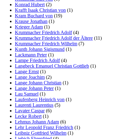
Konrad Hubert
(2)
Krafft Isaak Christian von
(1)
Kram Buchard von
(19)
Krause Jonathan
(1)
Krieger Adam
(1)
Krummacher Friedrich Adolf
(4)
Krummacher Friedrich Adolf der Ältere
(11)
Krummacher Friedrich Wilhelm
(7)
Kunth Johann Sigismund
(1)
Lackmann Peter
(1)
Lampe Friedrich Adolf
(4)
Langbeck Emanuel Christian Gottlieb
(1)
Lange Ernst
(1)
Lange Joachim
(2)
Lange Johann Christian
(1)
Lange Johann Peter
(1)
Lau Samuel
(1)
Laufenberg Heinrich von
(1)
Laurenti Laurentius
(5)
Lavater Caspar
(6)
Lecke Robert
(1)
Lehmus Johann Adam
(6)
Lehr Leopold Franz Friedrich
(1)
Leibniz Gottfried Wilhelm
(1)
Liebich Ehrenfried
(4)