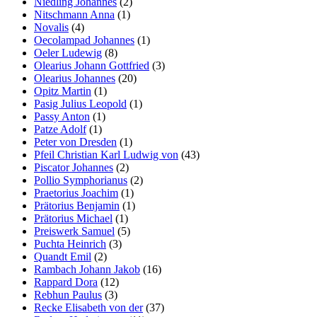
Niedling Johannes
(2)
Nitschmann Anna
(1)
Novalis
(4)
Oecolampad Johannes
(1)
Oeler Ludewig
(8)
Olearius Johann Gottfried
(3)
Olearius Johannes
(20)
Opitz Martin
(1)
Pasig Julius Leopold
(1)
Passy Anton
(1)
Patze Adolf
(1)
Peter von Dresden
(1)
Pfeil Christian Karl Ludwig von
(43)
Piscator Johannes
(2)
Pollio Symphorianus
(2)
Praetorius Joachim
(1)
Prätorius Benjamin
(1)
Prätorius Michael
(1)
Preiswerk Samuel
(5)
Puchta Heinrich
(3)
Quandt Emil
(2)
Rambach Johann Jakob
(16)
Rappard Dora
(12)
Rebhun Paulus
(3)
Recke Elisabeth von der
(37)