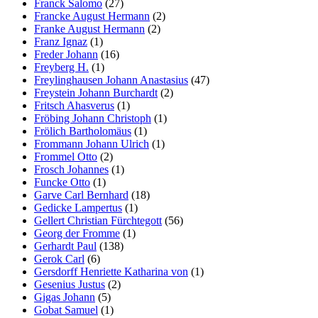
Franck Salomo
(27)
Francke August Hermann
(2)
Franke August Hermann
(2)
Franz Ignaz
(1)
Freder Johann
(16)
Freyberg H.
(1)
Freylinghausen Johann Anastasius
(47)
Freystein Johann Burchardt
(2)
Fritsch Ahasverus
(1)
Fröbing Johann Christoph
(1)
Frölich Bartholomäus
(1)
Frommann Johann Ulrich
(1)
Frommel Otto
(2)
Frosch Johannes
(1)
Funcke Otto
(1)
Garve Carl Bernhard
(18)
Gedicke Lampertus
(1)
Gellert Christian Fürchtegott
(56)
Georg der Fromme
(1)
Gerhardt Paul
(138)
Gerok Carl
(6)
Gersdorff Henriette Katharina von
(1)
Gesenius Justus
(2)
Gigas Johann
(5)
Gobat Samuel
(1)