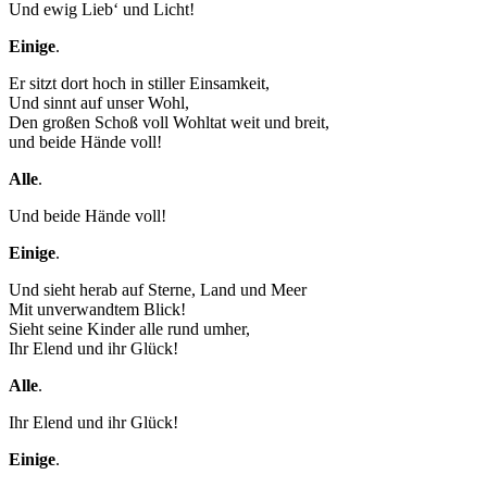
Und ewig Lieb‘ und Licht!
der Website
auf Basis der
Einige
.
Nutzung
verbessern.
Er sitzt dort hoch in stiller Einsamkeit,
Und sinnt auf unser Wohl,
Den großen Schoß voll Wohltat weit und breit,
und beide Hände voll!
Erfahrung
Damit unsere
Alle
.
Website
während
Und beide Hände voll!
Ihres Besuchs
so gut wie
Einige
.
möglich
funktioniert.
Und sieht herab auf Sterne, Land und Meer
Wenn Sie
Mit unverwandtem Blick!
diese Cookies
Sieht seine Kinder alle rund umher,
ablehnen,
Ihr Elend und ihr Glück!
verschwinden
einige
Alle
.
Funktionen
von der
Ihr Elend und ihr Glück!
Website.
Einige
.