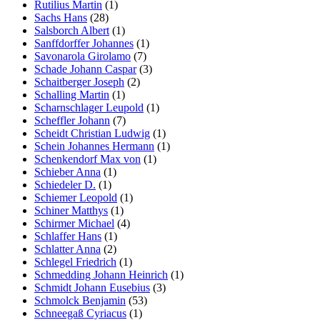
Rutilius Martin
(1)
Sachs Hans
(28)
Salsborch Albert
(1)
Sanffdorffer Johannes
(1)
Savonarola Girolamo
(7)
Schade Johann Caspar
(3)
Schaitberger Joseph
(2)
Schalling Martin
(1)
Scharnschlager Leupold
(1)
Scheffler Johann
(7)
Scheidt Christian Ludwig
(1)
Schein Johannes Hermann
(1)
Schenkendorf Max von
(1)
Schieber Anna
(1)
Schiedeler D.
(1)
Schiemer Leopold
(1)
Schiner Matthys
(1)
Schirmer Michael
(4)
Schlaffer Hans
(1)
Schlatter Anna
(2)
Schlegel Friedrich
(1)
Schmedding Johann Heinrich
(1)
Schmidt Johann Eusebius
(3)
Schmolck Benjamin
(53)
Schneegaß Cyriacus
(1)