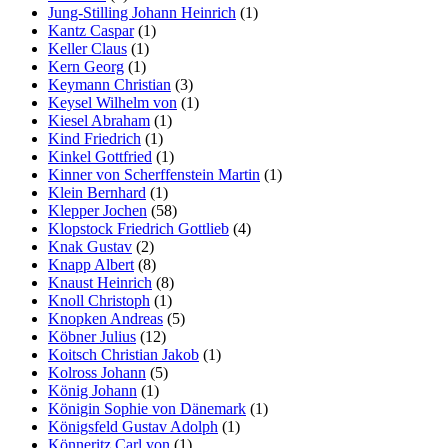
Jung-Stilling Johann Heinrich
(1)
Kantz Caspar
(1)
Keller Claus
(1)
Kern Georg
(1)
Keymann Christian
(3)
Keysel Wilhelm von
(1)
Kiesel Abraham
(1)
Kind Friedrich
(1)
Kinkel Gottfried
(1)
Kinner von Scherffenstein Martin
(1)
Klein Bernhard
(1)
Klepper Jochen
(58)
Klopstock Friedrich Gottlieb
(4)
Knak Gustav
(2)
Knapp Albert
(8)
Knaust Heinrich
(8)
Knoll Christoph
(1)
Knopken Andreas
(5)
Köbner Julius
(12)
Koitsch Christian Jakob
(1)
Kolross Johann
(5)
König Johann
(1)
Königin Sophie von Dänemark
(1)
Königsfeld Gustav Adolph
(1)
Könneritz Carl von
(1)