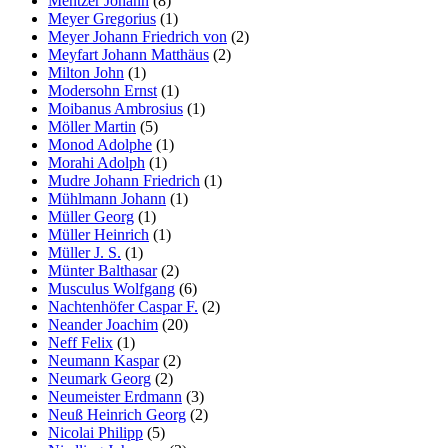
Mentzer Johann
(8)
Meyer Gregorius
(1)
Meyer Johann Friedrich von
(2)
Meyfart Johann Matthäus
(2)
Milton John
(1)
Modersohn Ernst
(1)
Moibanus Ambrosius
(1)
Möller Martin
(5)
Monod Adolphe
(1)
Morahi Adolph
(1)
Mudre Johann Friedrich
(1)
Mühlmann Johann
(1)
Müller Georg
(1)
Müller Heinrich
(1)
Müller J. S.
(1)
Münter Balthasar
(2)
Musculus Wolfgang
(6)
Nachtenhöfer Caspar F.
(2)
Neander Joachim
(20)
Neff Felix
(1)
Neumann Kaspar
(2)
Neumark Georg
(2)
Neumeister Erdmann
(3)
Neuß Heinrich Georg
(2)
Nicolai Philipp
(5)