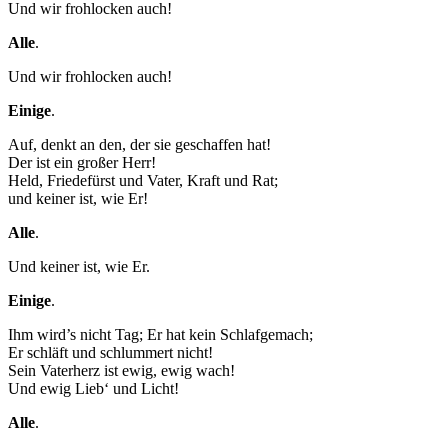
Und wir frohlocken auch!
Alle
.
Und wir frohlocken auch!
Einige
.
Notwendig
Diese
Auf, denkt an den, der sie geschaffen hat!
Cookies
Der ist ein großer Herr!
sind nicht
Held, Friedefürst und Vater, Kraft und Rat;
optional.
und keiner ist, wie Er!
Sie werden
Alle
.
benötigt,
damit die
Und keiner ist, wie Er.
Website
funktioniert.
Einige
.
Ihm wird’s nicht Tag; Er hat kein Schlafgemach;
Er schläft und schlummert nicht!
Statistik
Sein Vaterherz ist ewig, ewig wach!
Mit diesen
Und ewig Lieb‘ und Licht!
Cookies
können wir die
Alle
.
Funktionsweise
und Struktur