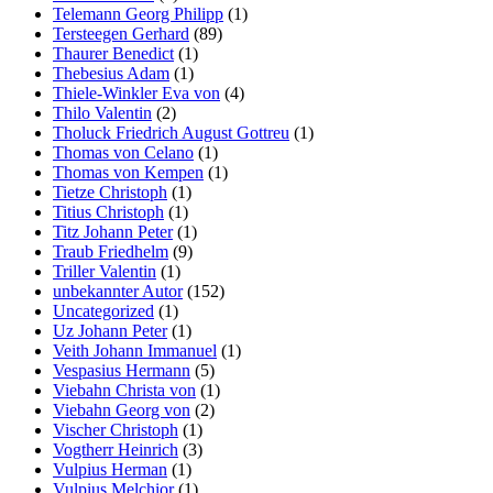
Telemann Georg Philipp
(1)
Tersteegen Gerhard
(89)
Thaurer Benedict
(1)
Thebesius Adam
(1)
Thiele-Winkler Eva von
(4)
Thilo Valentin
(2)
Tholuck Friedrich August Gottreu
(1)
Thomas von Celano
(1)
Thomas von Kempen
(1)
Tietze Christoph
(1)
Titius Christoph
(1)
Titz Johann Peter
(1)
Traub Friedhelm
(9)
Triller Valentin
(1)
unbekannter Autor
(152)
Uncategorized
(1)
Uz Johann Peter
(1)
Veith Johann Immanuel
(1)
Vespasius Hermann
(5)
Viebahn Christa von
(1)
Viebahn Georg von
(2)
Vischer Christoph
(1)
Vogtherr Heinrich
(3)
Vulpius Herman
(1)
Vulpius Melchior
(1)