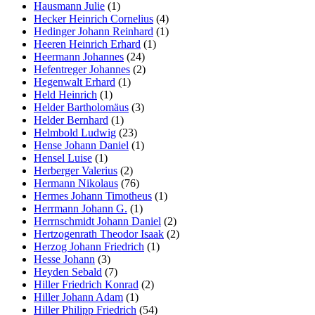
Hausmann Julie
(1)
Hecker Heinrich Cornelius
(4)
Hedinger Johann Reinhard
(1)
Heeren Heinrich Erhard
(1)
Heermann Johannes
(24)
Hefentreger Johannes
(2)
Hegenwalt Erhard
(1)
Held Heinrich
(1)
Helder Bartholomäus
(3)
Helder Bernhard
(1)
Helmbold Ludwig
(23)
Hense Johann Daniel
(1)
Hensel Luise
(1)
Herberger Valerius
(2)
Hermann Nikolaus
(76)
Hermes Johann Timotheus
(1)
Herrmann Johann G.
(1)
Herrnschmidt Johann Daniel
(2)
Hertzogenrath Theodor Isaak
(2)
Herzog Johann Friedrich
(1)
Hesse Johann
(3)
Heyden Sebald
(7)
Hiller Friedrich Konrad
(2)
Hiller Johann Adam
(1)
Hiller Philipp Friedrich
(54)