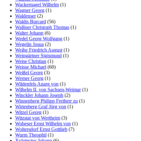
Wackernagel Wilhelm
(1)
Wagner Georg
(1)
Waldenser
(2)
Waldis Burcard
(56)
Walliser Christoph Thomas
(1)
Walter Johann
(6)
Wedel Georg Wolfgang
(1)
Wegelin Josua
(2)
Weihe Friedrich August
(1)
Weingärtner Sigismund
(1)
Weise Christian
(1)
Weisse Michael
(60)
Weißel Georg
(3)
Werner Georg
(1)
Wildenfels Anarg von
(1)
Wilhelm II. von Sachsen-Weimar
(1)
Winckler Johann Joseph
(2)
Winnenberg Philipp Freiherr zu
(1)
Wirtenberg Graf Jörg von
(1)
Witzel Georg
(1)
Witzstat von Wertheim
(3)
Wobeser Ernst Wilhelm von
(1)
Woltersdorf Ernst Gottlieb
(7)
Wurm Theophil
(1)
Xylotectus Johann
(6)