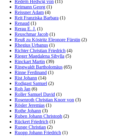
Redern Hedwig von
(11)
Reimann Georg
(1)
Reissner Adam
(4)
Reit Franziska Barbara
(1)
Renaud
(1)
Rerau E. J.
(1)
Reuschmar Jacob
(1)
Reuß zu Köstritz Eleonore Fürstin
(2)
Rhegius Urbanus
(1)
Richter Christian Friedrich
(4)
Rieger Magdalena Sibylla
(5)
Rinckart Martin
(39)
Ringwaldt Bartholomäus
(65)
Rinne Ferdinand
(1)
Rist Johann
(14)
Rodigast Samuel
(2)
Roh Jan
(6)
Roller Samuel David
(1)
Rosenroth Christian Knorr von
(3)
Rösler Jeremias
(1)
Rothe Johann
(3)
Ruben Johann Christoph
(2)
Rückert Friedrich
(1)
Runge Christian
(2)
Ruopp Johann Friedrich
(1)