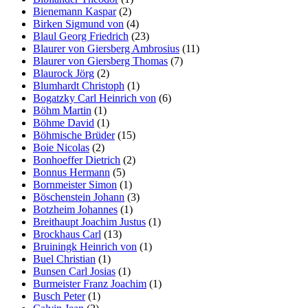
Bienemann Kaspar
(2)
Birken Sigmund von
(4)
Blaul Georg Friedrich
(23)
Blaurer von Giersberg Ambrosius
(11)
Blaurer von Giersberg Thomas
(7)
Blaurock Jörg
(2)
Blumhardt Christoph
(1)
Bogatzky Carl Heinrich von
(6)
Böhm Martin
(1)
Böhme David
(1)
Böhmische Brüder
(15)
Boie Nicolas
(2)
Bonhoeffer Dietrich
(2)
Bonnus Hermann
(5)
Bornmeister Simon
(1)
Böschenstein Johann
(3)
Botzheim Johannes
(1)
Breithaupt Joachim Justus
(1)
Brockhaus Carl
(13)
Bruiningk Heinrich von
(1)
Buel Christian
(1)
Bunsen Carl Josias
(1)
Burmeister Franz Joachim
(1)
Busch Peter
(1)