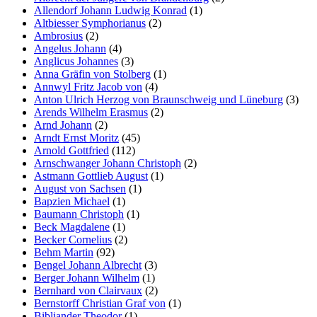
Allendorf Johann Ludwig Konrad
(1)
Altbiesser Symphorianus
(2)
Ambrosius
(2)
Angelus Johann
(4)
Anglicus Johannes
(3)
Anna Gräfin von Stolberg
(1)
Annwyl Fritz Jacob von
(4)
Anton Ulrich Herzog von Braunschweig und Lüneburg
(3)
Arends Wilhelm Erasmus
(2)
Arnd Johann
(2)
Arndt Ernst Moritz
(45)
Arnold Gottfried
(112)
Arnschwanger Johann Christoph
(2)
Astmann Gottlieb August
(1)
August von Sachsen
(1)
Bapzien Michael
(1)
Baumann Christoph
(1)
Beck Magdalene
(1)
Becker Cornelius
(2)
Behm Martin
(92)
Bengel Johann Albrecht
(3)
Berger Johann Wilhelm
(1)
Bernhard von Clairvaux
(2)
Bernstorff Christian Graf von
(1)
Bibliander Theodor
(1)