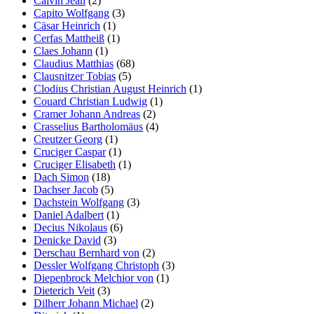
Calvin Jean
(2)
Capito Wolfgang
(3)
Cäsar Heinrich
(1)
Cerfas Mattheiß
(1)
Claes Johann
(1)
Claudius Matthias
(68)
Clausnitzer Tobias
(5)
Clodius Christian August Heinrich
(1)
Couard Christian Ludwig
(1)
Cramer Johann Andreas
(2)
Crasselius Bartholomäus
(4)
Creutzer Georg
(1)
Cruciger Caspar
(1)
Cruciger Elisabeth
(1)
Dach Simon
(18)
Dachser Jacob
(5)
Dachstein Wolfgang
(3)
Daniel Adalbert
(1)
Decius Nikolaus
(6)
Denicke David
(3)
Derschau Bernhard von
(2)
Dessler Wolfgang Christoph
(3)
Diepenbrock Melchior von
(1)
Dieterich Veit
(3)
Dilherr Johann Michael
(2)