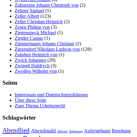
Zabuesnig Johann Christoph von
(2)
Zehner Samuel
(1)
Zeller Albert
(123)
Zeller Christian Heinrich
(2)
Zesen Philipp von
(3)
Ziegenspeck Michael
(1)
Ziegler Caspar
(1)
Zimmermann Johann Christian
(2)
Zinzendorf Nikolaus Ludwig von
(128)
Zutphen Heinrich von
(1)
Zwick Johannes
(29)
Zwingli Huldrych
(3)
Zwollen Wilhelm von
(1)
Seiten
Impressum und Datenschutzerklärung
Über diese Seite
Zum Thema Urheberrecht
Schlagwörter
Abendlied
Abendmahl
Bereitung
Auferstehung
Advent
Anbetung