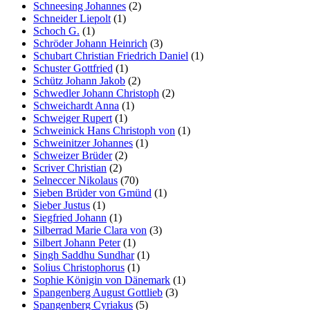
Schneesing Johannes
(2)
Schneider Liepolt
(1)
Schoch G.
(1)
Schröder Johann Heinrich
(3)
Schubart Christian Friedrich Daniel
(1)
Schuster Gottfried
(1)
Schütz Johann Jakob
(2)
Schwedler Johann Christoph
(2)
Schweichardt Anna
(1)
Schweiger Rupert
(1)
Schweinick Hans Christoph von
(1)
Schweinitzer Johannes
(1)
Schweizer Brüder
(2)
Scriver Christian
(2)
Selneccer Nikolaus
(70)
Sieben Brüder von Gmünd
(1)
Sieber Justus
(1)
Siegfried Johann
(1)
Silberrad Marie Clara von
(3)
Silbert Johann Peter
(1)
Singh Saddhu Sundhar
(1)
Solius Christophorus
(1)
Sophie Königin von Dänemark
(1)
Spangenberg August Gottlieb
(3)
Spangenberg Cyriakus
(5)