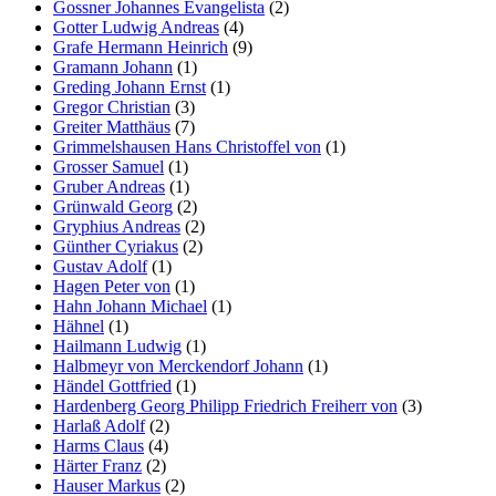
Gossner Johannes Evangelista
(2)
Gotter Ludwig Andreas
(4)
Grafe Hermann Heinrich
(9)
Gramann Johann
(1)
Greding Johann Ernst
(1)
Gregor Christian
(3)
Greiter Matthäus
(7)
Grimmelshausen Hans Christoffel von
(1)
Grosser Samuel
(1)
Gruber Andreas
(1)
Grünwald Georg
(2)
Gryphius Andreas
(2)
Günther Cyriakus
(2)
Gustav Adolf
(1)
Hagen Peter von
(1)
Hahn Johann Michael
(1)
Hähnel
(1)
Hailmann Ludwig
(1)
Halbmeyr von Merckendorf Johann
(1)
Händel Gottfried
(1)
Hardenberg Georg Philipp Friedrich Freiherr von
(3)
Harlaß Adolf
(2)
Harms Claus
(4)
Härter Franz
(2)
Hauser Markus
(2)