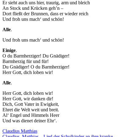
Er sieht auch uns hier, traurig, arm und bleich
Marketing
An Stock und Krücken geh’n –
Indem Sie uns Ihre
Dort fließt der Brunnen, dass er wieder reich
Interessen und Ihr
Und froh uns mach‘ und schön!
Verhalten beim
Alle
.
Besuch unserer
Website mitteilen,
Und froh uns mach‘ und schön!
erhöhen Sie die
Wahrscheinlichkeit,
Einige
.
personalisierte
O du Barmherziger! Du Gnädiger!
Inhalte und
Barmherzig für und für!
Angebote zu sehen.
Du Gnädiger! O du Barmherziger!
Herr Gott, dich loben wir!
Alle
.
Herr Gott, dich loben wir!
Herr Gott, wir danken dir!
Dich, Gott Vater in Ewigkeit,
Ehret die Welt weit und breit.
Al‘ Engel und Himmels Heer
Und was dienet deiner Ehr‘.
Claudius Matthias
Claudius, Matthias – Lied der Schulkinder an ihre kranke