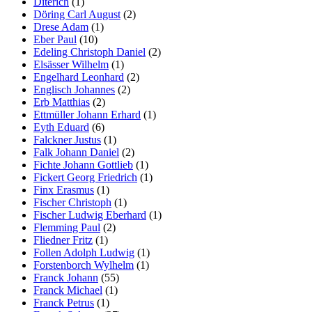
Diterich
(1)
Döring Carl August
(2)
Drese Adam
(1)
Eber Paul
(10)
Edeling Christoph Daniel
(2)
Elsässer Wilhelm
(1)
Engelhard Leonhard
(2)
Englisch Johannes
(2)
Erb Matthias
(2)
Ettmüller Johann Erhard
(1)
Eyth Eduard
(6)
Falckner Justus
(1)
Falk Johann Daniel
(2)
Fichte Johann Gottlieb
(1)
Fickert Georg Friedrich
(1)
Finx Erasmus
(1)
Fischer Christoph
(1)
Fischer Ludwig Eberhard
(1)
Flemming Paul
(2)
Fliedner Fritz
(1)
Follen Adolph Ludwig
(1)
Forstenborch Wylhelm
(1)
Franck Johann
(55)
Franck Michael
(1)
Franck Petrus
(1)