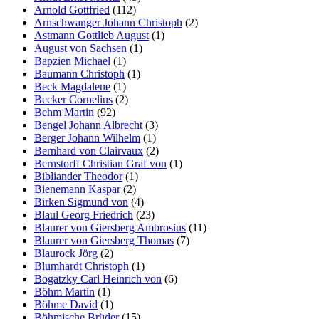
Arnold Gottfried
(112)
Arnschwanger Johann Christoph
(2)
Astmann Gottlieb August
(1)
August von Sachsen
(1)
Bapzien Michael
(1)
Baumann Christoph
(1)
Beck Magdalene
(1)
Becker Cornelius
(2)
Behm Martin
(92)
Bengel Johann Albrecht
(3)
Berger Johann Wilhelm
(1)
Bernhard von Clairvaux
(2)
Bernstorff Christian Graf von
(1)
Bibliander Theodor
(1)
Bienemann Kaspar
(2)
Birken Sigmund von
(4)
Blaul Georg Friedrich
(23)
Blaurer von Giersberg Ambrosius
(11)
Blaurer von Giersberg Thomas
(7)
Blaurock Jörg
(2)
Blumhardt Christoph
(1)
Bogatzky Carl Heinrich von
(6)
Böhm Martin
(1)
Böhme David
(1)
Böhmische Brüder
(15)