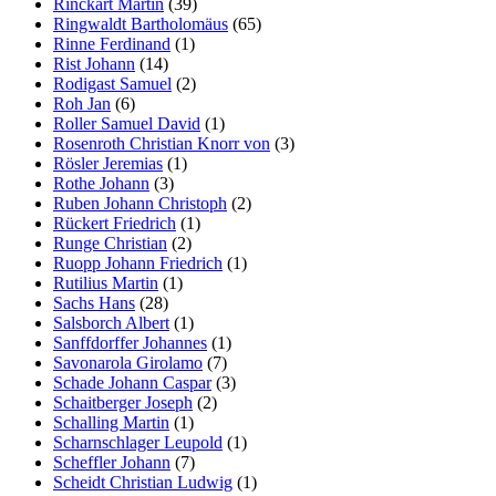
Rinckart Martin
(39)
Ringwaldt Bartholomäus
(65)
Rinne Ferdinand
(1)
Rist Johann
(14)
Rodigast Samuel
(2)
Roh Jan
(6)
Roller Samuel David
(1)
Rosenroth Christian Knorr von
(3)
Rösler Jeremias
(1)
Rothe Johann
(3)
Ruben Johann Christoph
(2)
Rückert Friedrich
(1)
Runge Christian
(2)
Ruopp Johann Friedrich
(1)
Rutilius Martin
(1)
Sachs Hans
(28)
Salsborch Albert
(1)
Sanffdorffer Johannes
(1)
Savonarola Girolamo
(7)
Schade Johann Caspar
(3)
Schaitberger Joseph
(2)
Schalling Martin
(1)
Scharnschlager Leupold
(1)
Scheffler Johann
(7)
Scheidt Christian Ludwig
(1)