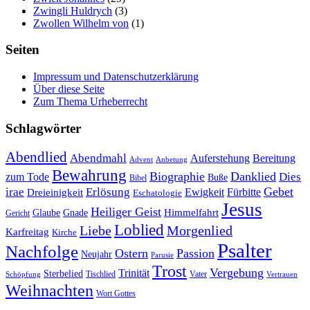
Zwingli Huldrych
(3)
Zwollen Wilhelm von
(1)
Seiten
Impressum und Datenschutzerklärung
Über diese Seite
Zum Thema Urheberrecht
Schlagwörter
Abendlied
Abendmahl
Bereitung
Auferstehung
Advent
Anbetung
Bewahrung
Biographie
Danklied
zum Tode
Dies
Buße
Bibel
Gebet
irae
Erlösung
Ewigkeit
Fürbitte
Dreieinigkeit
Eschatologie
Jesus
Heiliger Geist
Himmelfahrt
Glaube
Gnade
Gericht
Loblied
Liebe
Morgenlied
Karfreitag
Kirche
Psalter
Nachfolge
Ostern
Passion
Neujahr
Parusie
Trost
Vergebung
Trinität
Sterbelied
Tischlied
Vater
Vertrauen
Schöpfung
Weihnachten
Wort Gottes