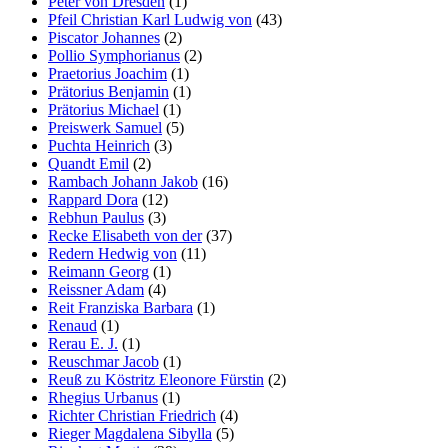
Peter von Dresden
(1)
Pfeil Christian Karl Ludwig von
(43)
Piscator Johannes
(2)
Pollio Symphorianus
(2)
Praetorius Joachim
(1)
Prätorius Benjamin
(1)
Prätorius Michael
(1)
Preiswerk Samuel
(5)
Puchta Heinrich
(3)
Quandt Emil
(2)
Rambach Johann Jakob
(16)
Rappard Dora
(12)
Rebhun Paulus
(3)
Recke Elisabeth von der
(37)
Redern Hedwig von
(11)
Reimann Georg
(1)
Reissner Adam
(4)
Reit Franziska Barbara
(1)
Renaud
(1)
Rerau E. J.
(1)
Reuschmar Jacob
(1)
Reuß zu Köstritz Eleonore Fürstin
(2)
Rhegius Urbanus
(1)
Richter Christian Friedrich
(4)
Rieger Magdalena Sibylla
(5)