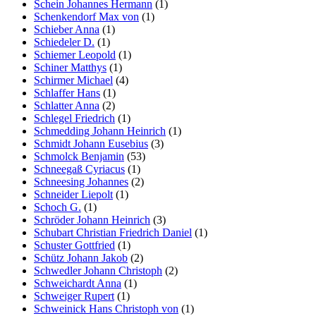
Schein Johannes Hermann
(1)
Schenkendorf Max von
(1)
Schieber Anna
(1)
Schiedeler D.
(1)
Schiemer Leopold
(1)
Schiner Matthys
(1)
Schirmer Michael
(4)
Schlaffer Hans
(1)
Schlatter Anna
(2)
Schlegel Friedrich
(1)
Schmedding Johann Heinrich
(1)
Schmidt Johann Eusebius
(3)
Schmolck Benjamin
(53)
Schneegaß Cyriacus
(1)
Schneesing Johannes
(2)
Schneider Liepolt
(1)
Schoch G.
(1)
Schröder Johann Heinrich
(3)
Schubart Christian Friedrich Daniel
(1)
Schuster Gottfried
(1)
Schütz Johann Jakob
(2)
Schwedler Johann Christoph
(2)
Schweichardt Anna
(1)
Schweiger Rupert
(1)
Schweinick Hans Christoph von
(1)