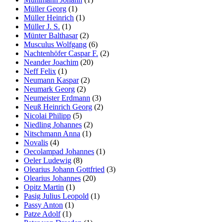
Müller Georg
(1)
Müller Heinrich
(1)
Müller J. S.
(1)
Münter Balthasar
(2)
Musculus Wolfgang
(6)
Nachtenhöfer Caspar F.
(2)
Neander Joachim
(20)
Neff Felix
(1)
Neumann Kaspar
(2)
Neumark Georg
(2)
Neumeister Erdmann
(3)
Neuß Heinrich Georg
(2)
Nicolai Philipp
(5)
Niedling Johannes
(2)
Nitschmann Anna
(1)
Novalis
(4)
Oecolampad Johannes
(1)
Oeler Ludewig
(8)
Olearius Johann Gottfried
(3)
Olearius Johannes
(20)
Opitz Martin
(1)
Pasig Julius Leopold
(1)
Passy Anton
(1)
Patze Adolf
(1)