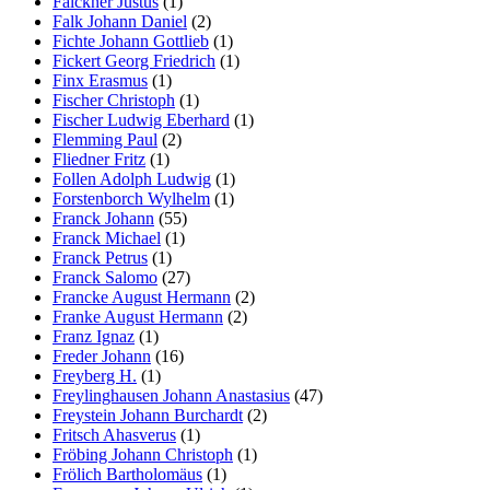
Falckner Justus
(1)
Falk Johann Daniel
(2)
Fichte Johann Gottlieb
(1)
Fickert Georg Friedrich
(1)
Finx Erasmus
(1)
Fischer Christoph
(1)
Fischer Ludwig Eberhard
(1)
Flemming Paul
(2)
Fliedner Fritz
(1)
Follen Adolph Ludwig
(1)
Forstenborch Wylhelm
(1)
Franck Johann
(55)
Franck Michael
(1)
Franck Petrus
(1)
Franck Salomo
(27)
Francke August Hermann
(2)
Franke August Hermann
(2)
Franz Ignaz
(1)
Freder Johann
(16)
Freyberg H.
(1)
Freylinghausen Johann Anastasius
(47)
Freystein Johann Burchardt
(2)
Fritsch Ahasverus
(1)
Fröbing Johann Christoph
(1)
Frölich Bartholomäus
(1)