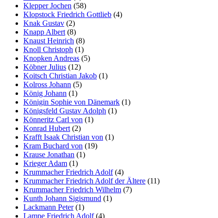
Klepper Jochen
(58)
Klopstock Friedrich Gottlieb
(4)
Knak Gustav
(2)
Knapp Albert
(8)
Knaust Heinrich
(8)
Knoll Christoph
(1)
Knopken Andreas
(5)
Köbner Julius
(12)
Koitsch Christian Jakob
(1)
Kolross Johann
(5)
König Johann
(1)
Königin Sophie von Dänemark
(1)
Königsfeld Gustav Adolph
(1)
Könneritz Carl von
(1)
Konrad Hubert
(2)
Krafft Isaak Christian von
(1)
Kram Buchard von
(19)
Krause Jonathan
(1)
Krieger Adam
(1)
Krummacher Friedrich Adolf
(4)
Krummacher Friedrich Adolf der Ältere
(11)
Krummacher Friedrich Wilhelm
(7)
Kunth Johann Sigismund
(1)
Lackmann Peter
(1)
Lampe Friedrich Adolf
(4)