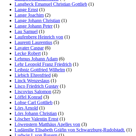
Langbeck Emanuel Christian Gottlieb
(1)
Lange Ernst
(1)
Lange Joachim
(2)
Lange Johann Christian
(1)
Lange Johann Peter
(1)
Lau Samuel
(1)
Laufenberg Heinrich von
(1)
Laurenti Laurentius
(5)
Lavater Caspar
(6)
Lecke Robert
(1)
Lehmus Johann Adam
(6)
Lehr Leopold Franz Friedrich
(1)
Leibniz Gottfried Wilhelm
(1)
Liebich Ehrenfried
(4)
Linck Wenzeslaus
(1)
Lisco Friedrich Gustav
(1)
Liscovius Salomon
(22)
Löffel Konrad
(3)
Lohse Carl Gottlieb
(1)
Lörs Arnold
(1)
Lörs Johann Christian
(1)
Löscher Valentin Ernst
(1)
Löwenstern Matthäus Apelles von
(3)
Ludämilie Elisabeth Gräfin von Schwarzburg-Rudolstadt.
(1)
Ludwig I. von Bayern
(1)