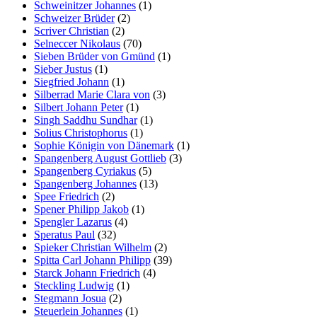
Schweinitzer Johannes
(1)
Schweizer Brüder
(2)
Scriver Christian
(2)
Selneccer Nikolaus
(70)
Sieben Brüder von Gmünd
(1)
Sieber Justus
(1)
Siegfried Johann
(1)
Silberrad Marie Clara von
(3)
Silbert Johann Peter
(1)
Singh Saddhu Sundhar
(1)
Solius Christophorus
(1)
Sophie Königin von Dänemark
(1)
Spangenberg August Gottlieb
(3)
Spangenberg Cyriakus
(5)
Spangenberg Johannes
(13)
Spee Friedrich
(2)
Spener Philipp Jakob
(1)
Spengler Lazarus
(4)
Speratus Paul
(32)
Spieker Christian Wilhelm
(2)
Spitta Carl Johann Philipp
(39)
Starck Johann Friedrich
(4)
Steckling Ludwig
(1)
Stegmann Josua
(2)
Steuerlein Johannes
(1)