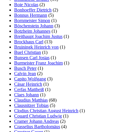
Boie Nicolas
(2)
Bonhoeffer Dietrich
(2)
Bonnus Hermann
(5)
Bornmeister Simon
(1)
Böschenstein Johann
(3)
Botzheim Johannes
(1)
Breithaupt Joachim Justus
(1)
Brockhaus Carl
(13)
Bruiningk Heinrich von
(1)
Buel Christian
(1)
Bunsen Carl Josias
(1)
Burmeister Franz Joachim
(1)
Busch Peter
(1)
Calvin Jean
(2)
Capito Wolfgang
(3)
Cäsar Heinrich
(1)
Cerfas Mattheiß
(1)
Claes Johann
(1)
Claudius Matthias
(68)
Clausnitzer Tobias
(5)
Clodius Christian August Heinrich
(1)
Couard Christian Ludwig
(1)
Cramer Johann Andreas
(2)
Crasselius Bartholomäus
(4)
Creutzer Georg
(1)