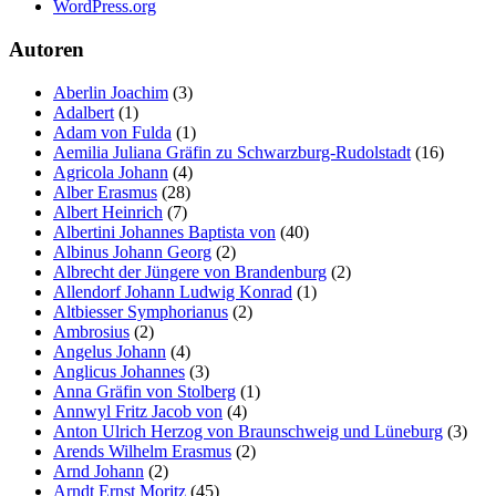
WordPress.org
Autoren
Aberlin Joachim
(3)
Adalbert
(1)
Adam von Fulda
(1)
Aemilia Juliana Gräfin zu Schwarzburg-Rudolstadt
(16)
Agricola Johann
(4)
Alber Erasmus
(28)
Albert Heinrich
(7)
Albertini Johannes Baptista von
(40)
Albinus Johann Georg
(2)
Albrecht der Jüngere von Brandenburg
(2)
Allendorf Johann Ludwig Konrad
(1)
Altbiesser Symphorianus
(2)
Ambrosius
(2)
Angelus Johann
(4)
Anglicus Johannes
(3)
Anna Gräfin von Stolberg
(1)
Annwyl Fritz Jacob von
(4)
Anton Ulrich Herzog von Braunschweig und Lüneburg
(3)
Arends Wilhelm Erasmus
(2)
Arnd Johann
(2)
Arndt Ernst Moritz
(45)