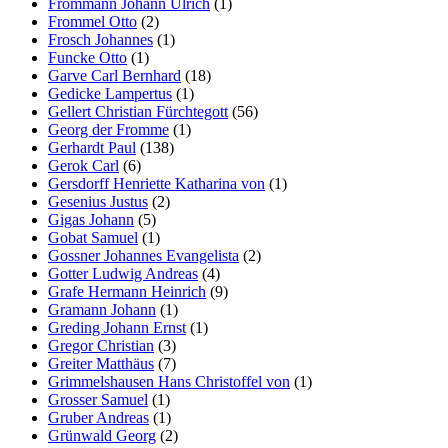
Frommann Johann Ulrich
(1)
Frommel Otto
(2)
Frosch Johannes
(1)
Funcke Otto
(1)
Garve Carl Bernhard
(18)
Gedicke Lampertus
(1)
Gellert Christian Fürchtegott
(56)
Georg der Fromme
(1)
Gerhardt Paul
(138)
Gerok Carl
(6)
Gersdorff Henriette Katharina von
(1)
Gesenius Justus
(2)
Gigas Johann
(5)
Gobat Samuel
(1)
Gossner Johannes Evangelista
(2)
Gotter Ludwig Andreas
(4)
Grafe Hermann Heinrich
(9)
Gramann Johann
(1)
Greding Johann Ernst
(1)
Gregor Christian
(3)
Greiter Matthäus
(7)
Grimmelshausen Hans Christoffel von
(1)
Grosser Samuel
(1)
Gruber Andreas
(1)
Grünwald Georg
(2)