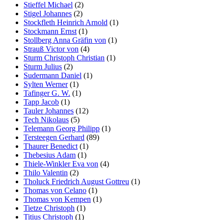
Stieffel Michael
(2)
Stigel Johannes
(2)
Stockfleth Heinrich Arnold
(1)
Stockmann Ernst
(1)
Stollberg Anna Gräfin von
(1)
Strauß Victor von
(4)
Sturm Christoph Christian
(1)
Sturm Julius
(2)
Sudermann Daniel
(1)
Sylten Werner
(1)
Tafinger G. W.
(1)
Tapp Jacob
(1)
Tauler Johannes
(12)
Tech Nikolaus
(5)
Telemann Georg Philipp
(1)
Tersteegen Gerhard
(89)
Thaurer Benedict
(1)
Thebesius Adam
(1)
Thiele-Winkler Eva von
(4)
Thilo Valentin
(2)
Tholuck Friedrich August Gottreu
(1)
Thomas von Celano
(1)
Thomas von Kempen
(1)
Tietze Christoph
(1)
Titius Christoph
(1)