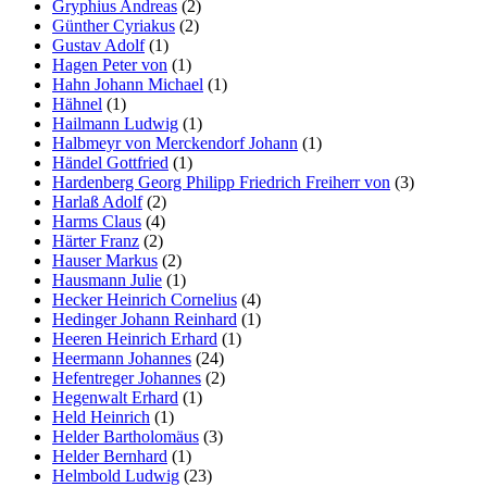
Gryphius Andreas
(2)
Günther Cyriakus
(2)
Gustav Adolf
(1)
Hagen Peter von
(1)
Hahn Johann Michael
(1)
Hähnel
(1)
Hailmann Ludwig
(1)
Halbmeyr von Merckendorf Johann
(1)
Händel Gottfried
(1)
Hardenberg Georg Philipp Friedrich Freiherr von
(3)
Harlaß Adolf
(2)
Harms Claus
(4)
Härter Franz
(2)
Hauser Markus
(2)
Hausmann Julie
(1)
Hecker Heinrich Cornelius
(4)
Hedinger Johann Reinhard
(1)
Heeren Heinrich Erhard
(1)
Heermann Johannes
(24)
Hefentreger Johannes
(2)
Hegenwalt Erhard
(1)
Held Heinrich
(1)
Helder Bartholomäus
(3)
Helder Bernhard
(1)
Helmbold Ludwig
(23)