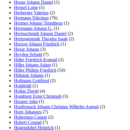
Hense Johann Daniel
(1)
Hensel Luise
(1)
Herberger Valerius
(2)
Hermann Nikolaus
(76)
Hermes Johann Timotheus
(1)
Herrmann Johann G.
(1)
Herrnschmidt Johann Daniel
(2)
Hertzogenrath Theodor Isaak
(2)
Herzog Johann Friedrich
(1)
Hesse Johann
(3)
Heyden Sebald
(7)
Hiller Friedrich Konrad
(2)
Hiller Johann Adam
(1)
Hiller Philipp Friedrich
(54)
Hiltstein Johann
(1)
Hofmann Gottfried
(2)
Hohlfeldt
(1)
Hollaz David
(4)
Homburg Ernst Christoph
(3)
Hooper John
(1)
Hopfensack Johann Christian Wilhelm August
(2)
Horn Johannes
(7)
Huberinus Caspar
(2)
Hubert Conrad
(7)
Hugendubel Heinrich
(1)