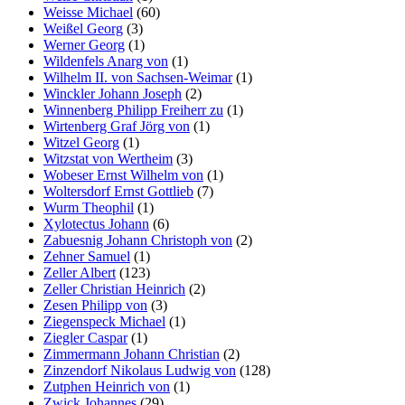
Weisse Michael
(60)
Weißel Georg
(3)
Werner Georg
(1)
Wildenfels Anarg von
(1)
Wilhelm II. von Sachsen-Weimar
(1)
Winckler Johann Joseph
(2)
Winnenberg Philipp Freiherr zu
(1)
Wirtenberg Graf Jörg von
(1)
Witzel Georg
(1)
Witzstat von Wertheim
(3)
Wobeser Ernst Wilhelm von
(1)
Woltersdorf Ernst Gottlieb
(7)
Wurm Theophil
(1)
Xylotectus Johann
(6)
Zabuesnig Johann Christoph von
(2)
Zehner Samuel
(1)
Zeller Albert
(123)
Zeller Christian Heinrich
(2)
Zesen Philipp von
(3)
Ziegenspeck Michael
(1)
Ziegler Caspar
(1)
Zimmermann Johann Christian
(2)
Zinzendorf Nikolaus Ludwig von
(128)
Zutphen Heinrich von
(1)
Zwick Johannes
(29)