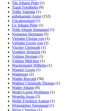
Titz Johann Peter
(1)
Traub Friedhelm
(9)
Triller Valentin
(1)
unbekannter Autor
(152)
Uncategorized
(1)
Uz Johann Peter
(1)
Veith Johann Immanuel
(1)
Vespasius Hermann
(5)
Viebahn Christa von
(1)
Viebahn Georg von
(2)
Vischer Christoph
(1)
Vogtherr Heinrich
(3)
Vulpius Herman
(1)
Vulpius Melchior
(1)
Wackernagel Wilhelm
(1)
Wagner Georg
(1)
Waldenser
(2)
Waldis Burcard
(56)
Walliser Christoph Thomas
(1)
Walter Johann
(6)
Wedel Georg Wolfgang
(1)
Wegelin Josua
(2)
Weihe Friedrich August
(1)
Weingärtner Sigismund
(1)
Weise Christian
(1)