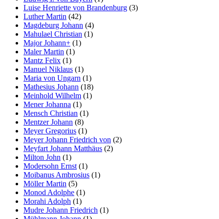
Luise Henriette von Brandenburg
(3)
Luther Martin
(42)
Magdeburg Johann
(4)
Mahulael Christian
(1)
Major Johann+
(1)
Maler Martin
(1)
Mantz Felix
(1)
Manuel Niklaus
(1)
Maria von Ungarn
(1)
Mathesius Johann
(18)
Meinhold Wilhelm
(1)
Mener Johanna
(1)
Mensch Christian
(1)
Mentzer Johann
(8)
Meyer Gregorius
(1)
Meyer Johann Friedrich von
(2)
Meyfart Johann Matthäus
(2)
Milton John
(1)
Modersohn Ernst
(1)
Moibanus Ambrosius
(1)
Möller Martin
(5)
Monod Adolphe
(1)
Morahi Adolph
(1)
Mudre Johann Friedrich
(1)
Mühlmann Johann
(1)