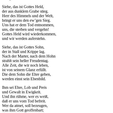
Siehe, das ist Gottes Held,
der aus dunklem Grabe stieg.
Herr des Himmels und der Welt,
bringt er uns den ew’gen Sieg.
Uns hat er dem Tod entnommen,
uns, die sterben und vergehn!
Notwendig
Gottes Held wird wiederkommen,
Diese
und wir werden auferstehn.
Cookies
sind nicht
Siehe, das ist Gottes Sohn,
optional.
der in Stall und Krippe lag.
Sie werden
Nach der Marter, nach dem Hohn
benötigt,
strahlt sein heller Freudentag.
damit die
Alle Zeit, die wir noch leben,
Website
ist von seinem Glanz erfüllt.
funktioniert.
Die dem Sohn die Ehre geben,
werden einst sein Ebenbild.
Ihm sei Ehre, Lob und Preis
Statistik
und Gewalt in Ewigkeit.
Mit diesen
Und ihn rühme, wer es weiß,
Cookies
daß er uns vom Tod befreit.
können wir die
Wer da atmet, soll bezeugen,
Funktionsweise
was ihm Gott geoffenbart;
und Struktur