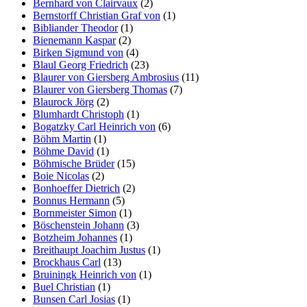
Bernhard von Clairvaux
(2)
Bernstorff Christian Graf von
(1)
Bibliander Theodor
(1)
Bienemann Kaspar
(2)
Birken Sigmund von
(4)
Blaul Georg Friedrich
(23)
Blaurer von Giersberg Ambrosius
(11)
Blaurer von Giersberg Thomas
(7)
Blaurock Jörg
(2)
Blumhardt Christoph
(1)
Bogatzky Carl Heinrich von
(6)
Böhm Martin
(1)
Böhme David
(1)
Böhmische Brüder
(15)
Boie Nicolas
(2)
Bonhoeffer Dietrich
(2)
Bonnus Hermann
(5)
Bornmeister Simon
(1)
Böschenstein Johann
(3)
Botzheim Johannes
(1)
Breithaupt Joachim Justus
(1)
Brockhaus Carl
(13)
Bruiningk Heinrich von
(1)
Buel Christian
(1)
Bunsen Carl Josias
(1)