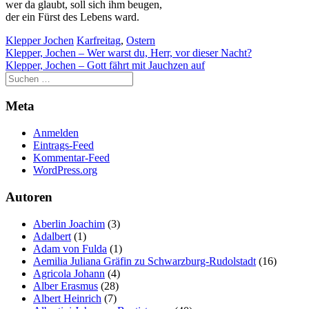
wer da glaubt, soll sich ihm beugen,
der Website
der ein Fürst des Lebens ward.
auf Basis der
Nutzung
Klepper Jochen
Karfreitag
,
Ostern
verbessern.
Beitragsnavigation
Klepper, Jochen – Wer warst du, Herr, vor dieser Nacht?
Klepper, Jochen – Gott fährt mit Jauchzen auf
Erfahrung
Meta
Damit unsere
Website
während
Anmelden
Ihres Besuchs
Eintrags-Feed
so gut wie
Kommentar-Feed
möglich
WordPress.org
funktioniert.
Wenn Sie
Autoren
diese Cookies
ablehnen,
Aberlin Joachim
(3)
verschwinden
Adalbert
(1)
einige
Adam von Fulda
(1)
Funktionen
Aemilia Juliana Gräfin zu Schwarzburg-Rudolstadt
(16)
von der
Agricola Johann
(4)
Website.
Alber Erasmus
(28)
Albert Heinrich
(7)