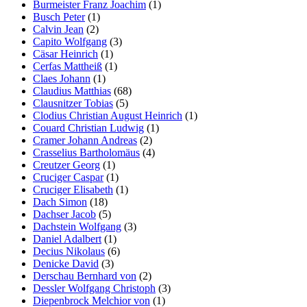
Burmeister Franz Joachim
(1)
Busch Peter
(1)
Calvin Jean
(2)
Capito Wolfgang
(3)
Cäsar Heinrich
(1)
Cerfas Mattheiß
(1)
Claes Johann
(1)
Claudius Matthias
(68)
Clausnitzer Tobias
(5)
Clodius Christian August Heinrich
(1)
Couard Christian Ludwig
(1)
Cramer Johann Andreas
(2)
Crasselius Bartholomäus
(4)
Creutzer Georg
(1)
Cruciger Caspar
(1)
Cruciger Elisabeth
(1)
Dach Simon
(18)
Dachser Jacob
(5)
Dachstein Wolfgang
(3)
Daniel Adalbert
(1)
Decius Nikolaus
(6)
Denicke David
(3)
Derschau Bernhard von
(2)
Dessler Wolfgang Christoph
(3)
Diepenbrock Melchior von
(1)