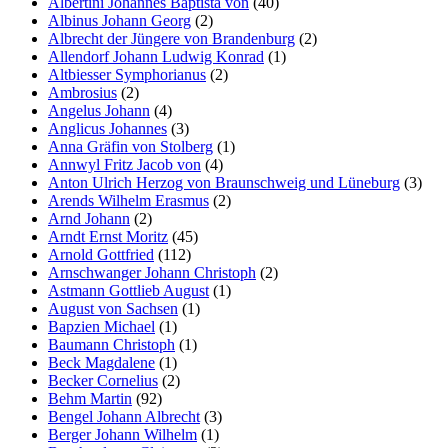
Albertini Johannes Baptista von
(40)
Albinus Johann Georg
(2)
Marketing
Albrecht der Jüngere von Brandenburg
(2)
Indem Sie uns Ihre
Allendorf Johann Ludwig Konrad
(1)
Interessen und Ihr
Altbiesser Symphorianus
(2)
Verhalten beim
Ambrosius
(2)
Besuch unserer
Angelus Johann
(4)
Website mitteilen,
Anglicus Johannes
(3)
erhöhen Sie die
Anna Gräfin von Stolberg
(1)
Wahrscheinlichkeit,
Annwyl Fritz Jacob von
(4)
personalisierte
Anton Ulrich Herzog von Braunschweig und Lüneburg
(3)
Inhalte und
Arends Wilhelm Erasmus
(2)
Angebote zu sehen.
Arnd Johann
(2)
Arndt Ernst Moritz
(45)
Arnold Gottfried
(112)
Arnschwanger Johann Christoph
(2)
Astmann Gottlieb August
(1)
August von Sachsen
(1)
Bapzien Michael
(1)
Baumann Christoph
(1)
Beck Magdalene
(1)
Becker Cornelius
(2)
Behm Martin
(92)
Bengel Johann Albrecht
(3)
Berger Johann Wilhelm
(1)