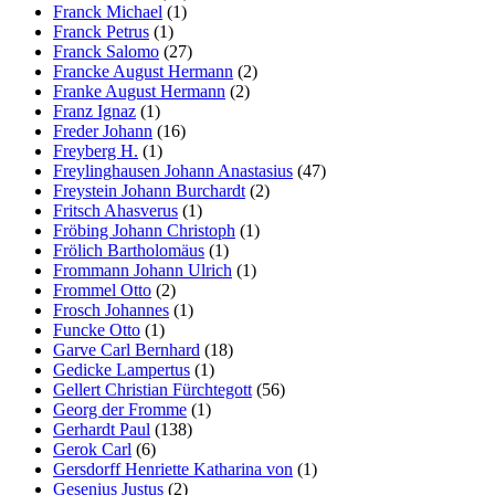
Franck Michael
(1)
Franck Petrus
(1)
Franck Salomo
(27)
Francke August Hermann
(2)
Franke August Hermann
(2)
Franz Ignaz
(1)
Freder Johann
(16)
Freyberg H.
(1)
Freylinghausen Johann Anastasius
(47)
Freystein Johann Burchardt
(2)
Fritsch Ahasverus
(1)
Fröbing Johann Christoph
(1)
Frölich Bartholomäus
(1)
Frommann Johann Ulrich
(1)
Frommel Otto
(2)
Frosch Johannes
(1)
Funcke Otto
(1)
Garve Carl Bernhard
(18)
Gedicke Lampertus
(1)
Gellert Christian Fürchtegott
(56)
Georg der Fromme
(1)
Gerhardt Paul
(138)
Gerok Carl
(6)
Gersdorff Henriette Katharina von
(1)
Gesenius Justus
(2)