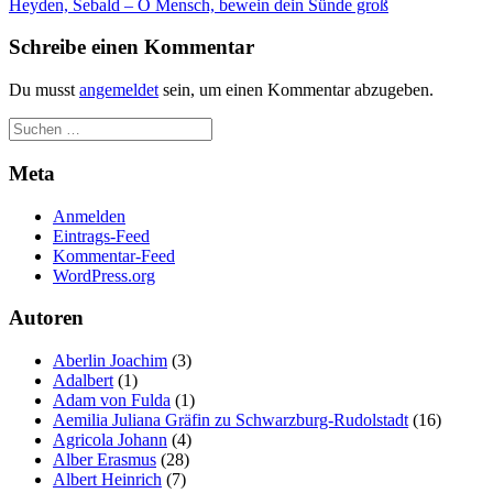
Heyden, Sebald – O Mensch, bewein dein Sünde groß
Schreibe einen Kommentar
Du musst
angemeldet
sein, um einen Kommentar abzugeben.
Meta
Anmelden
Eintrags-Feed
Kommentar-Feed
WordPress.org
Autoren
Aberlin Joachim
(3)
Adalbert
(1)
Adam von Fulda
(1)
Aemilia Juliana Gräfin zu Schwarzburg-Rudolstadt
(16)
Agricola Johann
(4)
Alber Erasmus
(28)
Albert Heinrich
(7)