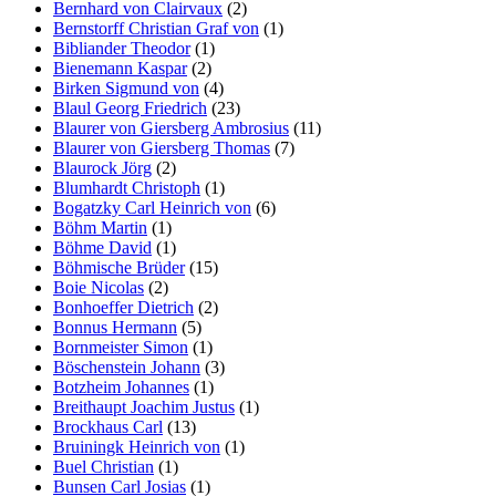
Bernhard von Clairvaux
(2)
Bernstorff Christian Graf von
(1)
Bibliander Theodor
(1)
Bienemann Kaspar
(2)
Birken Sigmund von
(4)
Blaul Georg Friedrich
(23)
Blaurer von Giersberg Ambrosius
(11)
Blaurer von Giersberg Thomas
(7)
Blaurock Jörg
(2)
Blumhardt Christoph
(1)
Bogatzky Carl Heinrich von
(6)
Böhm Martin
(1)
Böhme David
(1)
Böhmische Brüder
(15)
Boie Nicolas
(2)
Bonhoeffer Dietrich
(2)
Bonnus Hermann
(5)
Bornmeister Simon
(1)
Böschenstein Johann
(3)
Botzheim Johannes
(1)
Breithaupt Joachim Justus
(1)
Brockhaus Carl
(13)
Bruiningk Heinrich von
(1)
Buel Christian
(1)
Bunsen Carl Josias
(1)