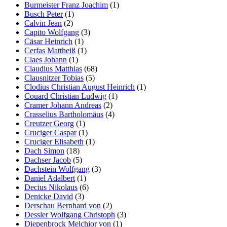
Burmeister Franz Joachim
(1)
Busch Peter
(1)
Calvin Jean
(2)
Capito Wolfgang
(3)
Cäsar Heinrich
(1)
Cerfas Mattheiß
(1)
Claes Johann
(1)
Claudius Matthias
(68)
Clausnitzer Tobias
(5)
Clodius Christian August Heinrich
(1)
Couard Christian Ludwig
(1)
Cramer Johann Andreas
(2)
Crasselius Bartholomäus
(4)
Creutzer Georg
(1)
Cruciger Caspar
(1)
Cruciger Elisabeth
(1)
Dach Simon
(18)
Dachser Jacob
(5)
Dachstein Wolfgang
(3)
Daniel Adalbert
(1)
Decius Nikolaus
(6)
Denicke David
(3)
Derschau Bernhard von
(2)
Dessler Wolfgang Christoph
(3)
Diepenbrock Melchior von
(1)