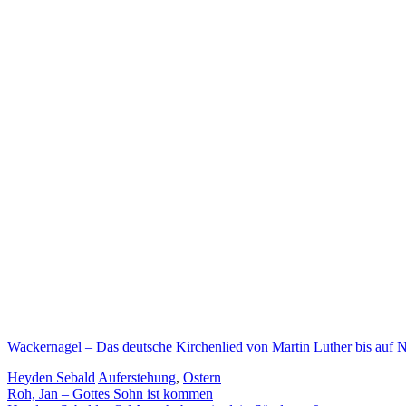
Wackernagel – Das deutsche Kirchenlied von Martin Luther bis auf
Heyden Sebald
Auferstehung
,
Ostern
Beitragsnavigation
Roh, Jan – Gottes Sohn ist kommen