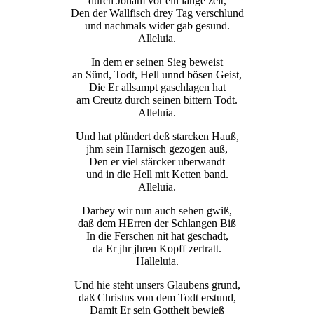
durch Jonam vor ein lange zeit,
Den der Wallfisch drey Tag verschlund
und nachmals wider gab gesund.
Alleluia.
In dem er seinen Sieg beweist
an Sünd, Todt, Hell unnd bösen Geist,
Die Er allsampt gaschlagen hat
am Creutz durch seinen bittern Todt.
Alleluia.
Und hat plündert deß starcken Hauß,
jhm sein Harnisch gezogen auß,
Den er viel stärcker uberwandt
und in die Hell mit Ketten band.
Alleluia.
Darbey wir nun auch sehen gwiß,
daß dem HErren der Schlangen Biß
In die Ferschen nit hat geschadt,
da Er jhr jhren Kopff zertratt.
Halleluia.
Und hie steht unsers Glaubens grund,
daß Christus von dem Todt erstund,
Damit Er sein Gottheit bewieß