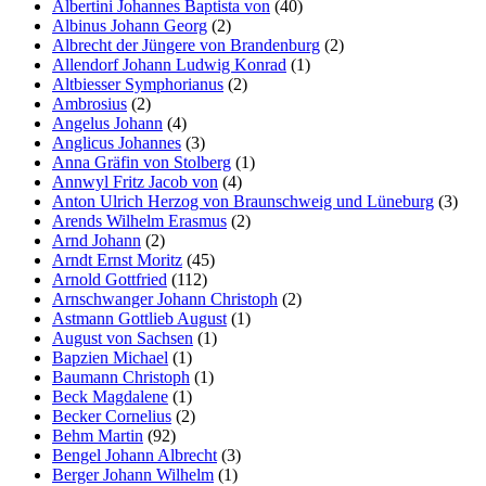
Albertini Johannes Baptista von
(40)
Albinus Johann Georg
(2)
Albrecht der Jüngere von Brandenburg
(2)
Allendorf Johann Ludwig Konrad
(1)
Altbiesser Symphorianus
(2)
Ambrosius
(2)
Angelus Johann
(4)
Anglicus Johannes
(3)
Anna Gräfin von Stolberg
(1)
Annwyl Fritz Jacob von
(4)
Anton Ulrich Herzog von Braunschweig und Lüneburg
(3)
Arends Wilhelm Erasmus
(2)
Arnd Johann
(2)
Arndt Ernst Moritz
(45)
Arnold Gottfried
(112)
Arnschwanger Johann Christoph
(2)
Astmann Gottlieb August
(1)
August von Sachsen
(1)
Bapzien Michael
(1)
Baumann Christoph
(1)
Beck Magdalene
(1)
Becker Cornelius
(2)
Behm Martin
(92)
Bengel Johann Albrecht
(3)
Berger Johann Wilhelm
(1)