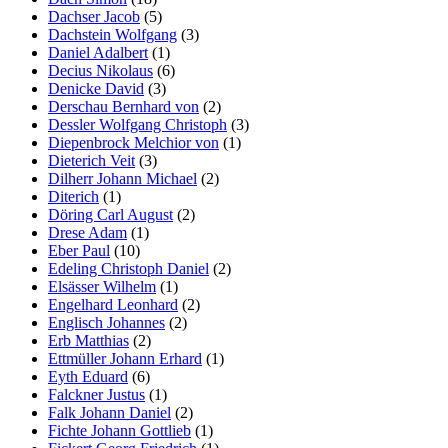
Dachser Jacob
(5)
Dachstein Wolfgang
(3)
Daniel Adalbert
(1)
Decius Nikolaus
(6)
Denicke David
(3)
Derschau Bernhard von
(2)
Dessler Wolfgang Christoph
(3)
Diepenbrock Melchior von
(1)
Dieterich Veit
(3)
Dilherr Johann Michael
(2)
Diterich
(1)
Döring Carl August
(2)
Drese Adam
(1)
Eber Paul
(10)
Edeling Christoph Daniel
(2)
Elsässer Wilhelm
(1)
Engelhard Leonhard
(2)
Englisch Johannes
(2)
Erb Matthias
(2)
Ettmüller Johann Erhard
(1)
Eyth Eduard
(6)
Falckner Justus
(1)
Falk Johann Daniel
(2)
Fichte Johann Gottlieb
(1)