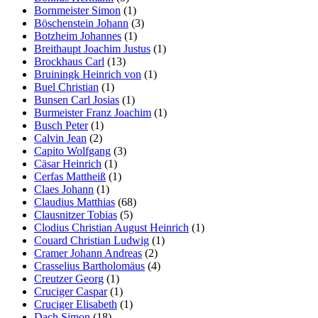
Bornmeister Simon
(1)
Böschenstein Johann
(3)
Botzheim Johannes
(1)
Breithaupt Joachim Justus
(1)
Brockhaus Carl
(13)
Bruiningk Heinrich von
(1)
Buel Christian
(1)
Bunsen Carl Josias
(1)
Burmeister Franz Joachim
(1)
Busch Peter
(1)
Calvin Jean
(2)
Capito Wolfgang
(3)
Cäsar Heinrich
(1)
Cerfas Mattheiß
(1)
Claes Johann
(1)
Claudius Matthias
(68)
Clausnitzer Tobias
(5)
Clodius Christian August Heinrich
(1)
Couard Christian Ludwig
(1)
Cramer Johann Andreas
(2)
Crasselius Bartholomäus
(4)
Creutzer Georg
(1)
Cruciger Caspar
(1)
Cruciger Elisabeth
(1)
Dach Simon
(18)