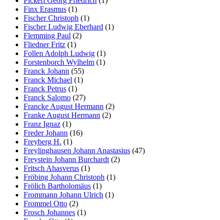
Fickert Georg Friedrich
(1)
Finx Erasmus
(1)
Fischer Christoph
(1)
Fischer Ludwig Eberhard
(1)
Flemming Paul
(2)
Fliedner Fritz
(1)
Follen Adolph Ludwig
(1)
Forstenborch Wylhelm
(1)
Franck Johann
(55)
Franck Michael
(1)
Franck Petrus
(1)
Franck Salomo
(27)
Francke August Hermann
(2)
Franke August Hermann
(2)
Franz Ignaz
(1)
Freder Johann
(16)
Freyberg H.
(1)
Freylinghausen Johann Anastasius
(47)
Freystein Johann Burchardt
(2)
Fritsch Ahasverus
(1)
Fröbing Johann Christoph
(1)
Frölich Bartholomäus
(1)
Frommann Johann Ulrich
(1)
Frommel Otto
(2)
Frosch Johannes
(1)