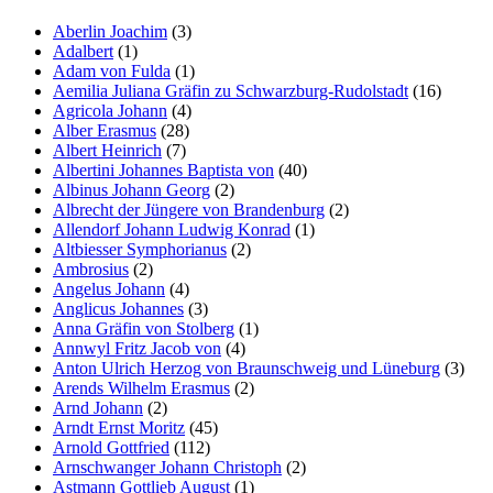
Marketing
Aberlin Joachim
(3)
Indem Sie uns Ihre
Adalbert
(1)
Interessen und Ihr
Adam von Fulda
(1)
Verhalten beim
Aemilia Juliana Gräfin zu Schwarzburg-Rudolstadt
(16)
Besuch unserer
Agricola Johann
(4)
Website mitteilen,
Alber Erasmus
(28)
erhöhen Sie die
Albert Heinrich
(7)
Wahrscheinlichkeit,
Albertini Johannes Baptista von
(40)
personalisierte
Albinus Johann Georg
(2)
Inhalte und
Albrecht der Jüngere von Brandenburg
(2)
Angebote zu sehen.
Allendorf Johann Ludwig Konrad
(1)
Altbiesser Symphorianus
(2)
Ambrosius
(2)
Angelus Johann
(4)
Anglicus Johannes
(3)
Anna Gräfin von Stolberg
(1)
Annwyl Fritz Jacob von
(4)
Anton Ulrich Herzog von Braunschweig und Lüneburg
(3)
Arends Wilhelm Erasmus
(2)
Arnd Johann
(2)
Arndt Ernst Moritz
(45)
Arnold Gottfried
(112)
Arnschwanger Johann Christoph
(2)
Astmann Gottlieb August
(1)