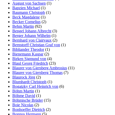
August von Sachsen
(1)
Bapzien Michael
(1)
Baumann Christoph
(1)
Beck Magdalene
(1)
Becker Cornelius
(2)
Behm Martin
(92)
Bengel Johann Albrecht
(3)
Berger Johann Wilhelm
(1)
Bernhard von Clairvaux
(2)
Bernstorff Christian Graf von
(1)
Bibliander Theodor
(1)
Bienemann Kaspar
(2)
Birken Sigmund von
(4)
Blaul Georg Friedrich
(23)
Blaurer von Giersberg Ambrosius
(11)
Blaurer von Giersberg Thomas
(7)
Blaurock Jörg
(2)
Blumhardt Christoph
(1)
Bogatzky Carl Heinrich von
(6)
Böhm Martin
(1)
Böhme David
(1)
Böhmische Brüder
(15)
Boie Nicolas
(2)
Bonhoeffer Dietrich
(2)
Bonnus Hermann
(5)