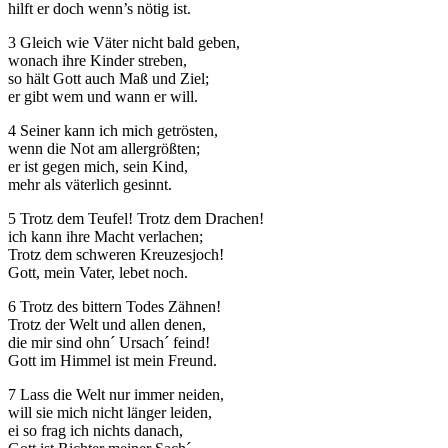
hilft er doch wenn’s nötig ist.
3 Gleich wie Väter nicht bald geben,
wonach ihre Kinder streben,
so hält Gott auch Maß und Ziel;
er gibt wem und wann er will.
Notwendig
4 Seiner kann ich mich getrösten,
Diese
wenn die Not am allergrößten;
Cookies
er ist gegen mich, sein Kind,
sind nicht
mehr als väterlich gesinnt.
optional.
Sie werden
5 Trotz dem Teufel! Trotz dem Drachen!
benötigt,
ich kann ihre Macht verlachen;
damit die
Trotz dem schweren Kreuzesjoch!
Website
Gott, mein Vater, lebet noch.
funktioniert.
6 Trotz des bittern Todes Zähnen!
Trotz der Welt und allen denen,
die mir sind ohn´ Ursach´ feind!
Statistik
Gott im Himmel ist mein Freund.
Mit diesen
Cookies
7 Lass die Welt nur immer neiden,
können wir die
will sie mich nicht länger leiden,
Funktionsweise
ei so frag ich nichts danach,
und Struktur