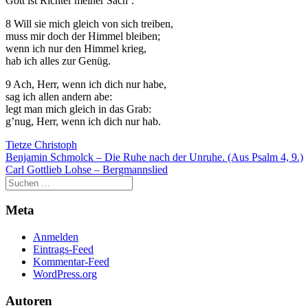
Gott ist Richter meiner Sach´.
der Website
auf Basis der
8 Will sie mich gleich von sich treiben,
Nutzung
muss mir doch der Himmel bleiben;
verbessern.
wenn ich nur den Himmel krieg,
hab ich alles zur Genüg.
9 Ach, Herr, wenn ich dich nur habe,
Erfahrung
sag ich allen andern abe:
Damit unsere
legt man mich gleich in das Grab:
Website
g’nug, Herr, wenn ich dich nur hab.
während
Ihres Besuchs
Tietze Christoph
so gut wie
Beitragsnavigation
Benjamin Schmolck – Die Ruhe nach der Unruhe. (Aus Psalm 4, 9.)
möglich
Carl Gottlieb Lohse – Bergmannslied
funktioniert.
Wenn Sie
diese Cookies
Meta
ablehnen,
verschwinden
Anmelden
einige
Eintrags-Feed
Funktionen
Kommentar-Feed
von der
WordPress.org
Website.
Autoren