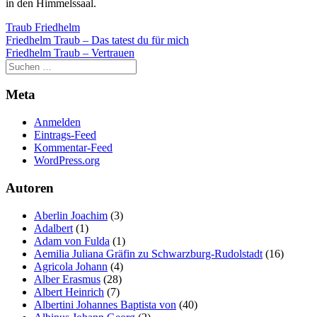
in den Himmelssaal.
Traub Friedhelm
Beitragsnavigation
Friedhelm Traub – Das tatest du für mich
Friedhelm Traub – Vertrauen
Meta
Anmelden
Eintrags-Feed
Kommentar-Feed
WordPress.org
Autoren
Aberlin Joachim
(3)
Adalbert
(1)
Adam von Fulda
(1)
Aemilia Juliana Gräfin zu Schwarzburg-Rudolstadt
(16)
Agricola Johann
(4)
Alber Erasmus
(28)
Albert Heinrich
(7)
Albertini Johannes Baptista von
(40)