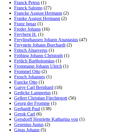
Franck Petrus
(1)
Franck Salomo
(27)
Francke August Hermann
(2)
Franke August Hermann
(2)
Franz Ignaz
(1)
Freder Johann
(16)
Freyberg H.
(1)
Freylinghausen Johann Anastasius
(47)
Freystein Johann Burchardt
(2)
Fritsch Ahasverus
(1)
Fröbing Johann Christoph
(1)
Frölich Bartholomäus
(1)
Frommann Johann Ulrich
(1)
Frommel Otto
(2)
Frosch Johannes
(1)
Funcke Otto
(1)
Garve Carl Bernhard
(18)
Gedicke Lampertus
(1)
Gellert Christian Fürchtegott
(56)
Georg der Fromme
(1)
Gerhardt Paul
(138)
Gerok Carl
(6)
Gersdorff Henriette Katharina von
(1)
Gesenius Justus
(2)
Gigas Johann
(5)