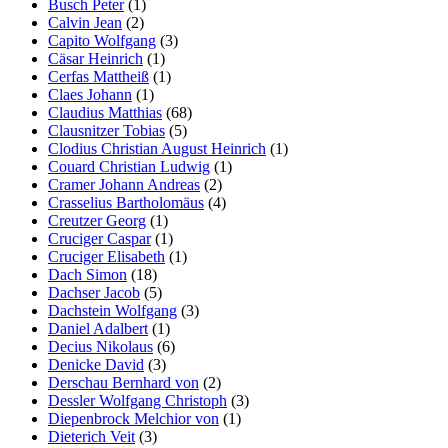
Busch Peter
(1)
Calvin Jean
(2)
Capito Wolfgang
(3)
Cäsar Heinrich
(1)
Cerfas Mattheiß
(1)
Claes Johann
(1)
Claudius Matthias
(68)
Clausnitzer Tobias
(5)
Clodius Christian August Heinrich
(1)
Couard Christian Ludwig
(1)
Cramer Johann Andreas
(2)
Crasselius Bartholomäus
(4)
Creutzer Georg
(1)
Cruciger Caspar
(1)
Cruciger Elisabeth
(1)
Dach Simon
(18)
Dachser Jacob
(5)
Dachstein Wolfgang
(3)
Daniel Adalbert
(1)
Decius Nikolaus
(6)
Denicke David
(3)
Derschau Bernhard von
(2)
Dessler Wolfgang Christoph
(3)
Diepenbrock Melchior von
(1)
Dieterich Veit
(3)