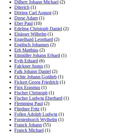
Dilherr Johann Michael
(2)
Diterich
(1)
Döring Carl August
(2)
Drese Adam
(1)
Eber Paul
(10)
Edeling Christoph Daniel
(2)
Elsässer Wilhelm
(1)
Engelhard Leonhard
(2)
Englisch Johannes
(2)
Erb Matthias
(2)
Ettmüller Johann Erhard
(1)
Eyth Eduard
(6)
Falckner Justus
(1)
Falk Johann Daniel
(2)
Fichte Johann Gottlieb
(1)
Fickert Georg Friedrich
(1)
Finx Erasmus
(1)
Fischer Christoph
(1)
Fischer Ludwig Eberhard
(1)
Flemming Paul
(2)
Fliedner Fritz
(1)
Follen Adolph Ludwig
(1)
Forstenborch Wylhelm
(1)
Franck Johann
(55)
Franck Michael
(1)