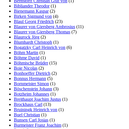
Bernstorff Christian Graf von
(1)
Bibliander Theodor
(1)
Bienemann Kaspar
(2)
Birken Sigmund von
(4)
Blaul Georg Friedrich
(23)
Blaurer von Giersberg Ambrosius
(11)
Blaurer von Giersberg Thomas
(7)
Blaurock Jörg
(2)
Blumhardt Christoph
(1)
Bogatzky Carl Heinrich von
(6)
Böhm Martin
(1)
Böhme David
(1)
Böhmische Brüder
(15)
Boie Nicolas
(2)
Bonhoeffer Dietrich
(2)
Bonnus Hermann
(5)
Bornmeister Simon
(1)
Böschenstein Johann
(3)
Botzheim Johannes
(1)
Breithaupt Joachim Justus
(1)
Brockhaus Carl
(13)
Bruiningk Heinrich von
(1)
Buel Christian
(1)
Bunsen Carl Josias
(1)
Burmeister Franz Joachim
(1)