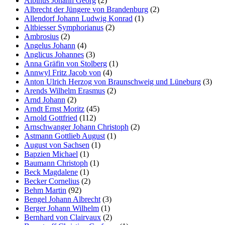
Albinus Johann Georg
(2)
Albrecht der Jüngere von Brandenburg
(2)
Allendorf Johann Ludwig Konrad
(1)
Altbiesser Symphorianus
(2)
Ambrosius
(2)
Angelus Johann
(4)
Anglicus Johannes
(3)
Anna Gräfin von Stolberg
(1)
Annwyl Fritz Jacob von
(4)
Anton Ulrich Herzog von Braunschweig und Lüneburg
(3)
Arends Wilhelm Erasmus
(2)
Arnd Johann
(2)
Arndt Ernst Moritz
(45)
Arnold Gottfried
(112)
Arnschwanger Johann Christoph
(2)
Astmann Gottlieb August
(1)
August von Sachsen
(1)
Bapzien Michael
(1)
Baumann Christoph
(1)
Beck Magdalene
(1)
Becker Cornelius
(2)
Behm Martin
(92)
Bengel Johann Albrecht
(3)
Berger Johann Wilhelm
(1)
Bernhard von Clairvaux
(2)