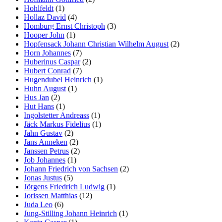
Hohlfeldt
(1)
Hollaz David
(4)
Homburg Ernst Christoph
(3)
Hooper John
(1)
Hopfensack Johann Christian Wilhelm August
(2)
Horn Johannes
(7)
Huberinus Caspar
(2)
Hubert Conrad
(7)
Hugendubel Heinrich
(1)
Huhn August
(1)
Hus Jan
(2)
Hut Hans
(1)
Ingolstetter Andreass
(1)
Jäck Markus Fidelius
(1)
Jahn Gustav
(2)
Jans Anneken
(2)
Janssen Petrus
(2)
Job Johannes
(1)
Johann Friedrich von Sachsen
(2)
Jonas Justus
(5)
Jörgens Friedrich Ludwig
(1)
Jorissen Matthias
(12)
Juda Leo
(6)
Jung-Stilling Johann Heinrich
(1)