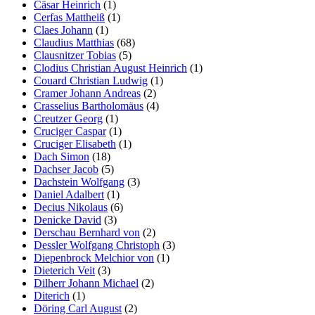
Cäsar Heinrich
(1)
Cerfas Mattheiß
(1)
Claes Johann
(1)
Claudius Matthias
(68)
Clausnitzer Tobias
(5)
Clodius Christian August Heinrich
(1)
Couard Christian Ludwig
(1)
Cramer Johann Andreas
(2)
Crasselius Bartholomäus
(4)
Creutzer Georg
(1)
Cruciger Caspar
(1)
Cruciger Elisabeth
(1)
Dach Simon
(18)
Dachser Jacob
(5)
Dachstein Wolfgang
(3)
Daniel Adalbert
(1)
Decius Nikolaus
(6)
Denicke David
(3)
Derschau Bernhard von
(2)
Dessler Wolfgang Christoph
(3)
Diepenbrock Melchior von
(1)
Dieterich Veit
(3)
Dilherr Johann Michael
(2)
Diterich
(1)
Döring Carl August
(2)