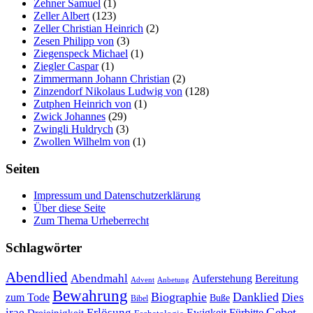
Zehner Samuel
(1)
Zeller Albert
(123)
Zeller Christian Heinrich
(2)
Zesen Philipp von
(3)
Ziegenspeck Michael
(1)
Ziegler Caspar
(1)
Zimmermann Johann Christian
(2)
Zinzendorf Nikolaus Ludwig von
(128)
Zutphen Heinrich von
(1)
Zwick Johannes
(29)
Zwingli Huldrych
(3)
Zwollen Wilhelm von
(1)
Seiten
Impressum und Datenschutzerklärung
Über diese Seite
Zum Thema Urheberrecht
Schlagwörter
Abendlied
Abendmahl
Bereitung
Auferstehung
Advent
Anbetung
Bewahrung
Biographie
Danklied
zum Tode
Dies
Buße
Bibel
Gebet
irae
Erlösung
Ewigkeit
Fürbitte
Dreieinigkeit