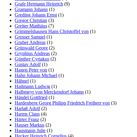
Grafe Hermann Heinrich
(9)
Gramann Johann
(1)
Greding Johann Ernst
(1)
Gregor Christian
(3)
Greiter Matthäus
(7)
Grimmelshausen Hans Christoffel von
(1)
Grosser Samuel
(1)
Gruber Andreas
(1)
Grünwald Georg
(2)
Gryphius Andreas
(2)
Günther Cyriakus
(2)
Gustav Adolf
(1)
Hagen Peter von
(1)
Hahn Johann Michael
(1)
Hähnel
(1)
Hailmann Ludwig
(1)
Halbmeyr von Merckendorf Johann
(1)
Händel Gottfried
(1)
Hardenberg Georg Philipp Friedrich Freiherr von
(3)
Harlaß Adolf
(2)
Harms Claus
(4)
Härter Franz
(2)
Hauser Markus
(2)
Hausmann Julie
(1)
Hecker Heinrich Cornelius
(4)