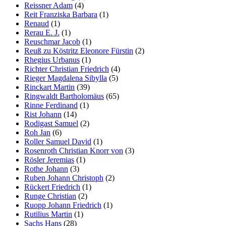
Reissner Adam
(4)
Reit Franziska Barbara
(1)
Renaud
(1)
Rerau E. J.
(1)
Reuschmar Jacob
(1)
Reuß zu Köstritz Eleonore Fürstin
(2)
Rhegius Urbanus
(1)
Richter Christian Friedrich
(4)
Rieger Magdalena Sibylla
(5)
Rinckart Martin
(39)
Ringwaldt Bartholomäus
(65)
Rinne Ferdinand
(1)
Rist Johann
(14)
Rodigast Samuel
(2)
Roh Jan
(6)
Roller Samuel David
(1)
Rosenroth Christian Knorr von
(3)
Rösler Jeremias
(1)
Rothe Johann
(3)
Ruben Johann Christoph
(2)
Rückert Friedrich
(1)
Runge Christian
(2)
Ruopp Johann Friedrich
(1)
Rutilius Martin
(1)
Sachs Hans
(28)