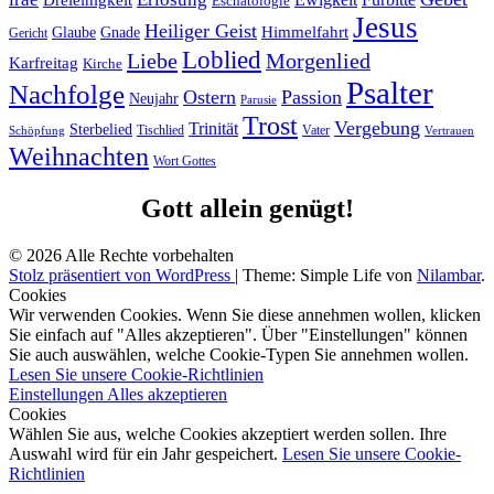
Eschatologie
Jesus
Heiliger Geist
Himmelfahrt
Glaube
Gnade
Gericht
Loblied
Liebe
Morgenlied
Karfreitag
Kirche
Psalter
Nachfolge
Ostern
Passion
Neujahr
Parusie
Trost
Vergebung
Trinität
Sterbelied
Tischlied
Vater
Vertrauen
Schöpfung
Weihnachten
Wort Gottes
Gott allein genügt!
© 2026 Alle Rechte vorbehalten
Stolz präsentiert von WordPress
|
Theme: Simple Life von
Nilambar
.
Cookies
Wir verwenden Cookies. Wenn Sie diese annehmen wollen, klicken
Sie einfach auf "Alles akzeptieren". Über "Einstellungen" können
Sie auch auswählen, welche Cookie-Typen Sie annehmen wollen.
Lesen Sie unsere Cookie-Richtlinien
Einstellungen
Alles akzeptieren
Cookies
Wählen Sie aus, welche Cookies akzeptiert werden sollen. Ihre
Auswahl wird für ein Jahr gespeichert.
Lesen Sie unsere Cookie-
Richtlinien