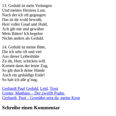
13. Geduld ist mein Verlangen
Und meines Herzens Lust,
Nach der ich oft gegangen:
Das ist dir wohl bewußt,
Herr voller Gnad und Huld,
Ach gib mir und gewähre
Mein Bitten! Ich begehre
Nichts anders als Geduld.
14. Geduld ist meine Bitte,
Die ich sehr oft und viel
Aus dieser Leibeshütte
Zu dir, Herr, schicken will.
Kommt dann der letzte Zug,
So gib durch deine Hände
Auch ein geduldigs Ende!
So hab ich alle g’nug.
Gerhardt Paul
Geduld
,
Leid
,
Trost
Beitragsnavigation
Greiter, Matthäus – Der zwelfft Psalm.
Gerhardt, Paul – Gegrüßet seist du, meine Kron
Schreibe einen Kommentar