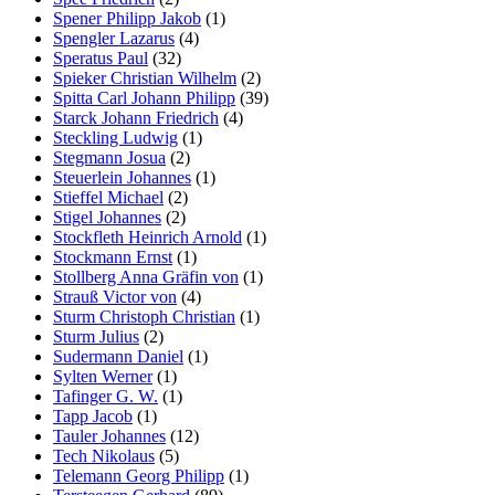
Spener Philipp Jakob
(1)
Spengler Lazarus
(4)
Speratus Paul
(32)
Spieker Christian Wilhelm
(2)
Spitta Carl Johann Philipp
(39)
Starck Johann Friedrich
(4)
Steckling Ludwig
(1)
Stegmann Josua
(2)
Steuerlein Johannes
(1)
Stieffel Michael
(2)
Stigel Johannes
(2)
Stockfleth Heinrich Arnold
(1)
Stockmann Ernst
(1)
Stollberg Anna Gräfin von
(1)
Strauß Victor von
(4)
Sturm Christoph Christian
(1)
Sturm Julius
(2)
Sudermann Daniel
(1)
Sylten Werner
(1)
Tafinger G. W.
(1)
Tapp Jacob
(1)
Tauler Johannes
(12)
Tech Nikolaus
(5)
Telemann Georg Philipp
(1)