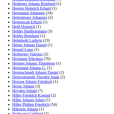
Hedinger Johann Reinhard
(1)
Heeren Heinrich Erhard
(1)
Heermann Johannes
(24)
Hefentreger Johannes
(2)
Hegenwalt Erhard
(1)
Held Heinrich
(1)
Helder Bartholomäus
(3)
Helder Bernhard
(1)
Helmbold Ludwig
(23)
Hense Johann Daniel
(1)
Hensel Luise
(1)
Herberger Valerius
(2)
Hermann Nikolaus
(76)
Hermes Johann Timotheus
(1)
Herrmann Johann G.
(1)
Herrnschmidt Johann Daniel
(2)
Hertzogenrath Theodor Isaak
(2)
Herzog Johann Friedrich
(1)
Hesse Johann
(3)
Heyden Sebald
(7)
Hiller Friedrich Konrad
(2)
Hiller Johann Adam
(1)
Hiller Philipp Friedrich
(54)
Hiltstein Johann
(1)
Hofmann Gottfried
(2)