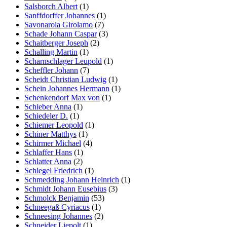
Salsborch Albert
(1)
Sanffdorffer Johannes
(1)
Savonarola Girolamo
(7)
Schade Johann Caspar
(3)
Schaitberger Joseph
(2)
Schalling Martin
(1)
Scharnschlager Leupold
(1)
Scheffler Johann
(7)
Scheidt Christian Ludwig
(1)
Schein Johannes Hermann
(1)
Schenkendorf Max von
(1)
Schieber Anna
(1)
Schiedeler D.
(1)
Schiemer Leopold
(1)
Schiner Matthys
(1)
Schirmer Michael
(4)
Schlaffer Hans
(1)
Schlatter Anna
(2)
Schlegel Friedrich
(1)
Schmedding Johann Heinrich
(1)
Schmidt Johann Eusebius
(3)
Schmolck Benjamin
(53)
Schneegaß Cyriacus
(1)
Schneesing Johannes
(2)
Schneider Liepolt
(1)