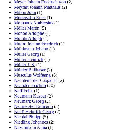
Meyer Johann Friedrich von
(2)
Meyfart Johann Matthäus
(2)
Milton John
(1)
Modersohn Ernst
(1)
Moibanus Ambrosius
(1)
Möller Martin
(5)
Monod Adolphe
(1)
Morahi Adolph
(1)
Mudre Johann Friedrich
(1)
Mühlmann Johann
(1)
Müller Georg
(1)
Müller Heinrich
(1)
Müller J. S.
(1)
Münter Balthasar
(2)
Musculus Wolfgang
(6)
Nachtenhöfer Caspar F.
(2)
Neander Joachim
(20)
Neff Felix
(1)
Neumann Kaspar
(2)
Neumark Georg
(2)
Neumeister Erdmann
(3)
Neuß Heinrich Georg
(2)
Nicolai Philipp
(5)
Niedling Johannes
(2)
Nitschmann Anna
(1)