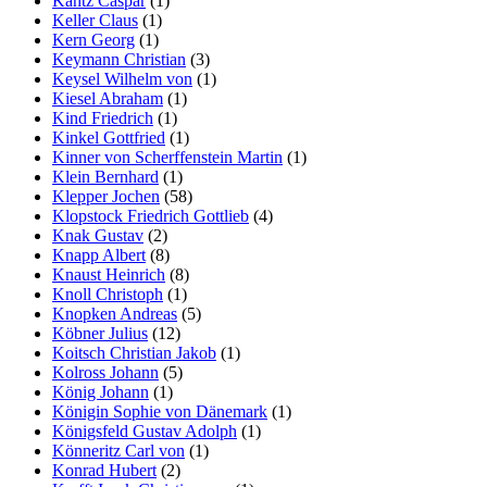
Kantz Caspar
(1)
Keller Claus
(1)
Kern Georg
(1)
Keymann Christian
(3)
Keysel Wilhelm von
(1)
Kiesel Abraham
(1)
Kind Friedrich
(1)
Kinkel Gottfried
(1)
Kinner von Scherffenstein Martin
(1)
Klein Bernhard
(1)
Klepper Jochen
(58)
Klopstock Friedrich Gottlieb
(4)
Knak Gustav
(2)
Knapp Albert
(8)
Knaust Heinrich
(8)
Knoll Christoph
(1)
Knopken Andreas
(5)
Köbner Julius
(12)
Koitsch Christian Jakob
(1)
Kolross Johann
(5)
König Johann
(1)
Königin Sophie von Dänemark
(1)
Königsfeld Gustav Adolph
(1)
Könneritz Carl von
(1)
Konrad Hubert
(2)