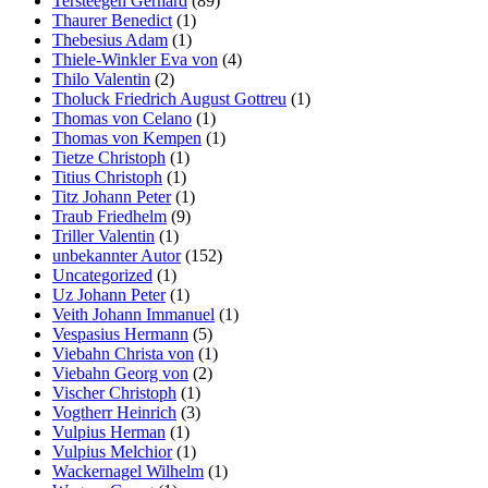
Tersteegen Gerhard
(89)
Thaurer Benedict
(1)
Thebesius Adam
(1)
Thiele-Winkler Eva von
(4)
Thilo Valentin
(2)
Tholuck Friedrich August Gottreu
(1)
Thomas von Celano
(1)
Thomas von Kempen
(1)
Tietze Christoph
(1)
Titius Christoph
(1)
Titz Johann Peter
(1)
Traub Friedhelm
(9)
Triller Valentin
(1)
unbekannter Autor
(152)
Uncategorized
(1)
Uz Johann Peter
(1)
Veith Johann Immanuel
(1)
Vespasius Hermann
(5)
Viebahn Christa von
(1)
Viebahn Georg von
(2)
Vischer Christoph
(1)
Vogtherr Heinrich
(3)
Vulpius Herman
(1)
Vulpius Melchior
(1)
Wackernagel Wilhelm
(1)