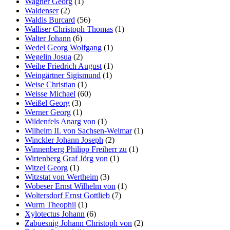
Wagner Georg
(1)
Waldenser
(2)
Waldis Burcard
(56)
Walliser Christoph Thomas
(1)
Walter Johann
(6)
Wedel Georg Wolfgang
(1)
Wegelin Josua
(2)
Weihe Friedrich August
(1)
Weingärtner Sigismund
(1)
Weise Christian
(1)
Weisse Michael
(60)
Weißel Georg
(3)
Werner Georg
(1)
Wildenfels Anarg von
(1)
Wilhelm II. von Sachsen-Weimar
(1)
Winckler Johann Joseph
(2)
Winnenberg Philipp Freiherr zu
(1)
Wirtenberg Graf Jörg von
(1)
Witzel Georg
(1)
Witzstat von Wertheim
(3)
Wobeser Ernst Wilhelm von
(1)
Woltersdorf Ernst Gottlieb
(7)
Wurm Theophil
(1)
Xylotectus Johann
(6)
Zabuesnig Johann Christoph von
(2)