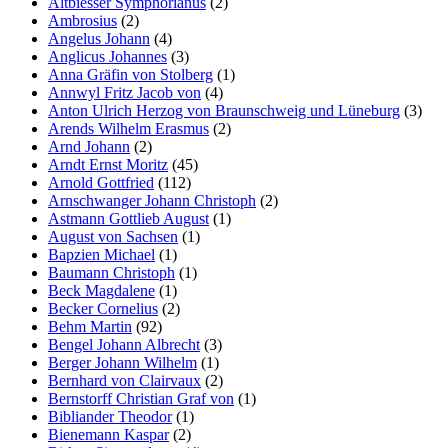
Altbiesser Symphorianus
(2)
Ambrosius
(2)
Angelus Johann
(4)
Anglicus Johannes
(3)
Anna Gräfin von Stolberg
(1)
Annwyl Fritz Jacob von
(4)
Anton Ulrich Herzog von Braunschweig und Lüneburg
(3)
Arends Wilhelm Erasmus
(2)
Arnd Johann
(2)
Arndt Ernst Moritz
(45)
Arnold Gottfried
(112)
Arnschwanger Johann Christoph
(2)
Astmann Gottlieb August
(1)
August von Sachsen
(1)
Bapzien Michael
(1)
Baumann Christoph
(1)
Beck Magdalene
(1)
Becker Cornelius
(2)
Behm Martin
(92)
Bengel Johann Albrecht
(3)
Berger Johann Wilhelm
(1)
Bernhard von Clairvaux
(2)
Bernstorff Christian Graf von
(1)
Bibliander Theodor
(1)
Bienemann Kaspar
(2)