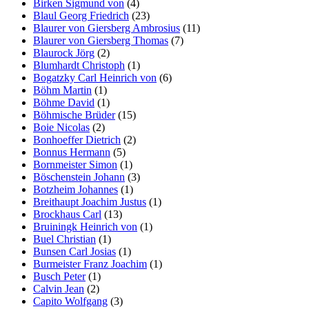
Birken Sigmund von
(4)
Blaul Georg Friedrich
(23)
Blaurer von Giersberg Ambrosius
(11)
Blaurer von Giersberg Thomas
(7)
Blaurock Jörg
(2)
Blumhardt Christoph
(1)
Bogatzky Carl Heinrich von
(6)
Böhm Martin
(1)
Böhme David
(1)
Böhmische Brüder
(15)
Boie Nicolas
(2)
Bonhoeffer Dietrich
(2)
Bonnus Hermann
(5)
Bornmeister Simon
(1)
Böschenstein Johann
(3)
Botzheim Johannes
(1)
Breithaupt Joachim Justus
(1)
Brockhaus Carl
(13)
Bruiningk Heinrich von
(1)
Buel Christian
(1)
Bunsen Carl Josias
(1)
Burmeister Franz Joachim
(1)
Busch Peter
(1)
Calvin Jean
(2)
Capito Wolfgang
(3)