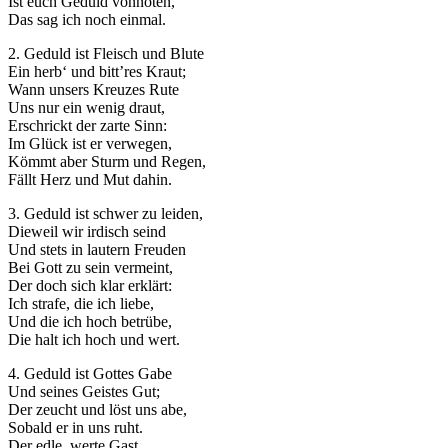
Ist euch Geduld vonnöten,
Das sag ich noch einmal.
2. Geduld ist Fleisch und Blute
Ein herb‘ und bitt’res Kraut;
Wann unsers Kreuzes Rute
Uns nur ein wenig draut,
Erschrickt der zarte Sinn:
Im Glück ist er verwegen,
Kömmt aber Sturm und Regen,
Fällt Herz und Mut dahin.
3. Geduld ist schwer zu leiden,
Dieweil wir irdisch seind
Und stets in lautern Freuden
Bei Gott zu sein vermeint,
Der doch sich klar erklärt:
Ich strafe, die ich liebe,
Und die ich hoch betrübe,
Die halt ich hoch und wert.
4. Geduld ist Gottes Gabe
Und seines Geistes Gut;
Der zeucht und löst uns abe,
Sobald er in uns ruht.
Der edle, werte Gast