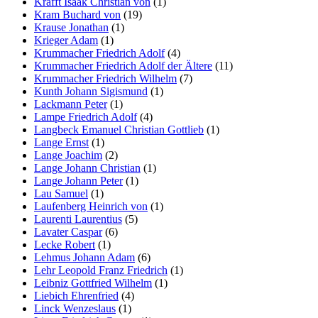
Krafft Isaak Christian von
(1)
Kram Buchard von
(19)
Krause Jonathan
(1)
Krieger Adam
(1)
Krummacher Friedrich Adolf
(4)
Krummacher Friedrich Adolf der Ältere
(11)
Krummacher Friedrich Wilhelm
(7)
Kunth Johann Sigismund
(1)
Lackmann Peter
(1)
Lampe Friedrich Adolf
(4)
Langbeck Emanuel Christian Gottlieb
(1)
Lange Ernst
(1)
Lange Joachim
(2)
Lange Johann Christian
(1)
Lange Johann Peter
(1)
Lau Samuel
(1)
Laufenberg Heinrich von
(1)
Laurenti Laurentius
(5)
Lavater Caspar
(6)
Lecke Robert
(1)
Lehmus Johann Adam
(6)
Lehr Leopold Franz Friedrich
(1)
Leibniz Gottfried Wilhelm
(1)
Liebich Ehrenfried
(4)
Linck Wenzeslaus
(1)