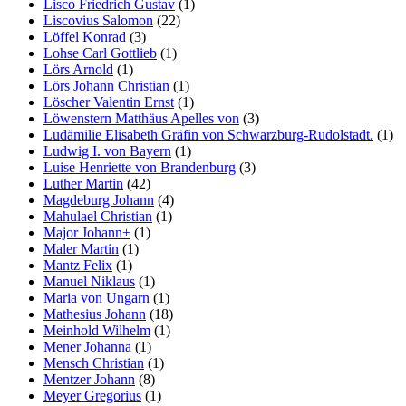
Lisco Friedrich Gustav
(1)
Liscovius Salomon
(22)
Löffel Konrad
(3)
Lohse Carl Gottlieb
(1)
Lörs Arnold
(1)
Lörs Johann Christian
(1)
Löscher Valentin Ernst
(1)
Löwenstern Matthäus Apelles von
(3)
Ludämilie Elisabeth Gräfin von Schwarzburg-Rudolstadt.
(1)
Ludwig I. von Bayern
(1)
Luise Henriette von Brandenburg
(3)
Luther Martin
(42)
Magdeburg Johann
(4)
Mahulael Christian
(1)
Major Johann+
(1)
Maler Martin
(1)
Mantz Felix
(1)
Manuel Niklaus
(1)
Maria von Ungarn
(1)
Mathesius Johann
(18)
Meinhold Wilhelm
(1)
Mener Johanna
(1)
Mensch Christian
(1)
Mentzer Johann
(8)
Meyer Gregorius
(1)