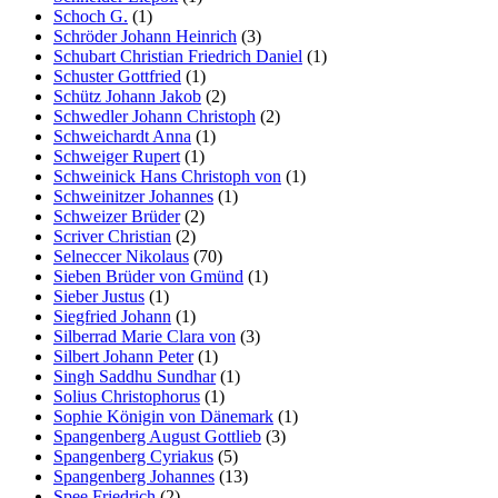
Schoch G.
(1)
Schröder Johann Heinrich
(3)
Schubart Christian Friedrich Daniel
(1)
Schuster Gottfried
(1)
Schütz Johann Jakob
(2)
Schwedler Johann Christoph
(2)
Schweichardt Anna
(1)
Schweiger Rupert
(1)
Schweinick Hans Christoph von
(1)
Schweinitzer Johannes
(1)
Schweizer Brüder
(2)
Scriver Christian
(2)
Selneccer Nikolaus
(70)
Sieben Brüder von Gmünd
(1)
Sieber Justus
(1)
Siegfried Johann
(1)
Silberrad Marie Clara von
(3)
Silbert Johann Peter
(1)
Singh Saddhu Sundhar
(1)
Solius Christophorus
(1)
Sophie Königin von Dänemark
(1)
Spangenberg August Gottlieb
(3)
Spangenberg Cyriakus
(5)
Spangenberg Johannes
(13)
Spee Friedrich
(2)