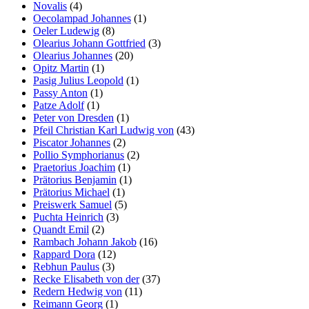
Novalis
(4)
Oecolampad Johannes
(1)
Oeler Ludewig
(8)
Olearius Johann Gottfried
(3)
Olearius Johannes
(20)
Opitz Martin
(1)
Pasig Julius Leopold
(1)
Passy Anton
(1)
Patze Adolf
(1)
Peter von Dresden
(1)
Pfeil Christian Karl Ludwig von
(43)
Piscator Johannes
(2)
Pollio Symphorianus
(2)
Praetorius Joachim
(1)
Prätorius Benjamin
(1)
Prätorius Michael
(1)
Preiswerk Samuel
(5)
Puchta Heinrich
(3)
Quandt Emil
(2)
Rambach Johann Jakob
(16)
Rappard Dora
(12)
Rebhun Paulus
(3)
Recke Elisabeth von der
(37)
Redern Hedwig von
(11)
Reimann Georg
(1)