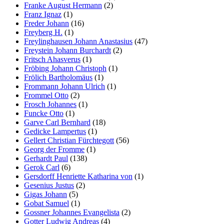
Franke August Hermann
(2)
Franz Ignaz
(1)
Freder Johann
(16)
Freyberg H.
(1)
Freylinghausen Johann Anastasius
(47)
Freystein Johann Burchardt
(2)
Fritsch Ahasverus
(1)
Fröbing Johann Christoph
(1)
Frölich Bartholomäus
(1)
Frommann Johann Ulrich
(1)
Frommel Otto
(2)
Frosch Johannes
(1)
Funcke Otto
(1)
Garve Carl Bernhard
(18)
Gedicke Lampertus
(1)
Gellert Christian Fürchtegott
(56)
Georg der Fromme
(1)
Gerhardt Paul
(138)
Gerok Carl
(6)
Gersdorff Henriette Katharina von
(1)
Gesenius Justus
(2)
Gigas Johann
(5)
Gobat Samuel
(1)
Gossner Johannes Evangelista
(2)
Gotter Ludwig Andreas
(4)