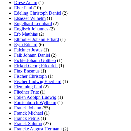
Drese Adam
(1)
Eber Paul
(10)
Edeling Christoph Daniel
(2)
Elsässer Wilhelm
(1)
Engelhard Leonhard
(2)
Englisch Johannes
(2)
Erb Matthias
(2)
Ettmüller Johann Erhard
(1)
Eyth Eduard
(6)
Falckner Justus
(1)
Falk Johann Daniel
(2)
Fichte Johann Gottlieb
(1)
Fickert Georg Friedrich
(1)
Finx Erasmus
(1)
Fischer Christoph
(1)
Fischer Ludwig Eberhard
(1)
Flemming Paul
(2)
Fliedner Fritz
(1)
Follen Adolph Ludwig
(1)
Forstenborch Wylhelm
(1)
Franck Johann
(55)
Franck Michael
(1)
Franck Petrus
(1)
Franck Salomo
(27)
Francke August Hermann
(2)